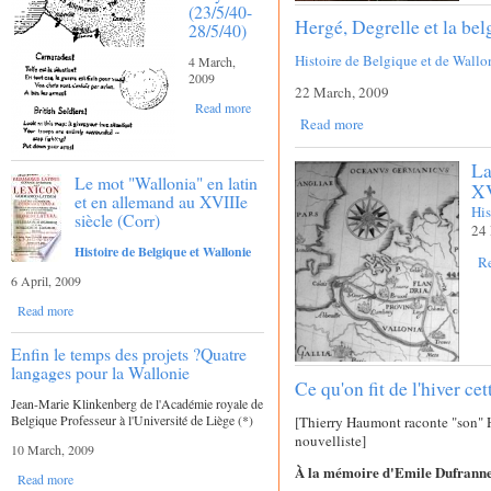
(23/5/40-
Hergé, Degrelle et la bel
28/5/40)
Histoire de Belgique et de Wallo
4 March,
2009
22 March, 2009
Read more
Read more
La
Le mot "Wallonia" en latin
XV
et en allemand au XVIIIe
His
siècle (Corr)
24 
Histoire de Belgique et Wallonie
R
6 April, 2009
Read more
Enfin le temps des projets ?Quatre
langages pour la Wallonie
Ce qu'on fit de l'hiver ce
Jean-Marie Klinkenberg de l'Académie royale de
Belgique Professeur à l'Université de Liège (*)
[Thierry Haumont raconte "son" Hi
nouvelliste]
10 March, 2009
À la mémoire d'Emile Dufrann
Read more