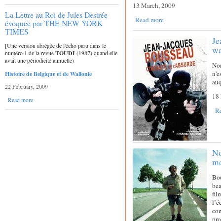
13 March, 2009
La Lettre au Roi de Jules Destrée
Read more
évoquée par THE NEW YORK
TIMES
Je
[Une version abrégée de l'écho paru dans le
wa
numéro 1 de la revue
TOUDI
(1987) quand elle
avait une périodicité annuelle)
Non
n'e
Histoire de Belgique et de Wallonie
auq
22 February, 2009
18 
Read more
R
No
mo
Bou
be
fil
l’é
co
pro