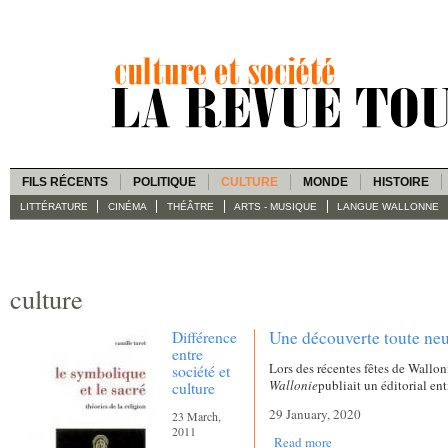
FILS RÉCENTS
POLITIQUE
CULTURE
MONDE
HISTOIRE
LITTÉRATURE
CINÉMA
THÉÂTRE
ARTS - MUSIQUE
LANGUE WALLONNE
culture
Différence
Une découverte toute neu
entre
Lors des récentes fêtes de Wallon
société et
Wallonie
publiait un éditorial en
culture
29 January, 2020
23 March,
2011
Read more