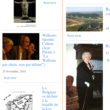
Read more
Bu
co
16
Wallonie,
Read more
Identité,
Culture
Ri
(Jean
Pirotte à
31
"La
Wallonie
R
par choix, non par défaut!")
25 November, 2010
Read more
La
Belgique
se déchire
à la
bataille de
la Lys