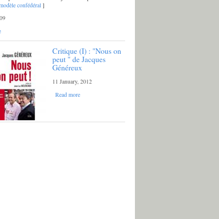
modèle confédéral
]
09
e
Critique (I) : "Nous on
peut " de Jacques
Généreux
11 January, 2012
Read more