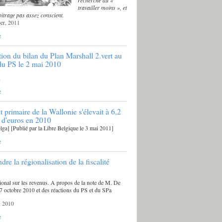
travailler moins », et
itrage pas assez conscient.
er, 2011
e
tion du bilan du Plan Marshall 2.vert au
u PS le 2 mai 2010
,
e
t primaire de la Wallonie s'élevait à 6,2
s d'euros en 2010
ga] [Publié par la Libre Belgique le 3 mai 2011]
e
e la régionalisation de la fiscalité
ional sur les revenus. A propos de la note de M. De
 octobre 2010 et des réactions du PS et du SPa
, 2010
e