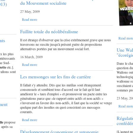
du Mouvement socialiste
013)
27 May, 2009
Read more
Faillite totale du néolibéralisme
Read mor
nts
Il est étrange d'observer que la crise extrêmement grave que nous
traversons ne suscite jusqu'à présent guère de propositions
alternatives portées par un mouvement social fort.
Une Wall
ux les plus
"écorégi
16 March, 2009
intéressants
îne Sud-
Dans le cha
Read more
ette
etc.].
question du
wallons sont
Wallons ont
Les mensonges sur les fins de carrière
technologiq
wallonne su
Il fallait s'y attendre. Dès que les médias sont étrangement
suscitaient
consensuels et semblent tous d'accord sur le fait qu'il faut
sommes pro
améliorer le « taux d'emploi » et promouvoir un pacte entre les
23 May, 20
générations parce que «le rapport entre actifs et non-actifs »
s'inversent en faveur des non-actifs, il faut que la société se venge
ment
Read mor
quelque part des insultes en quoi consistent ces messages
courants.
Régulati
Read more
le
propose
confédér
 après sa
Développement économique et autonomie
[L'aspect po