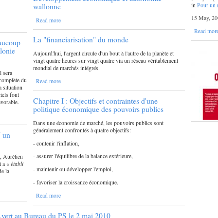
in
Pour un 
wallonne
15 May, 20
Read more
Read mor
La "financiarisation" du monde
eaucoup
lonie
Aujourd'hui, l'argent circule d'un bout à l'autre de la planète et
vingt quatre heures sur vingt quatre via un réseau véritablement
mondial de marchés intégrés.
l sera
 complète du
Read more
 situation
iels font
Chapitre I : Objectifs et contraintes d'une
avorable.
politique économique des pouvoirs publics
Dans une économie de marché, les pouvoirs publics sont
généralement confrontés à quatre objectifs:
[ un
- contenir l'inflation,
- assurer l'équilibre de la balance extérieure,
, Aurélien
i a «
établi
- maintenir ou développer l'emploi,
de la
- favoriser la croissance économique.
Read more
2.vert au Bureau du PS le 2 mai 2010