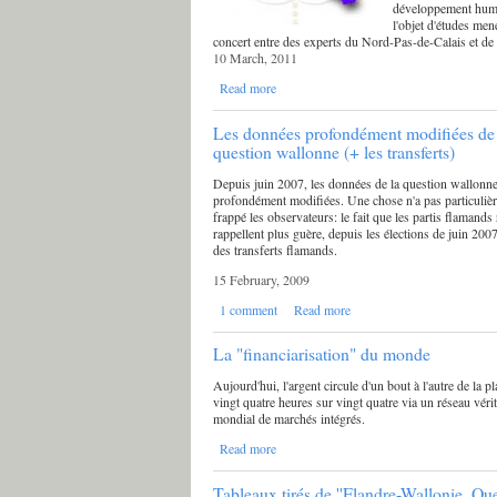
développement huma
l'objet d'études men
concert entre des experts du Nord-Pas-de-Calais et d
10 March, 2011
Read more
Les données profondément modifiées de 
question wallonne (+ les transferts)
Depuis juin 2007, les données de la question wallonne
profondément modifiées. Une chose n'a pas particuliè
frappé les observateurs: le fait que les partis flamands
rappellent plus guère, depuis les élections de juin 2007
des transferts flamands.
15 February, 2009
1 comment
Read more
La "financiarisation" du monde
Aujourd'hui, l'argent circule d'un bout à l'autre de la pl
vingt quatre heures sur vingt quatre via un réseau vér
mondial de marchés intégrés.
Read more
Tableaux tirés de ''Flandre-Wallonie. Que