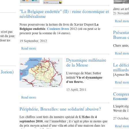
dans un arb
"La Belgique endettée" (II) : ruine économique et
21 Novemb
néolibéralisme
Read mor
Nous poursuivons la lecture du livre de Xavier Dupret
La
Belgique endettée
.
Couleurs livres
2012 (où on peut se le
 n'est pas
Présenta
procurer pour la somme de 14 euros).
ût du jour.
Bureau d
dont les
19 September, 2012
Chers amis
Read more
Read mor
Dynamique millénaire
Le défici
de la Meuse
milliard
 Jorion)
L'ouvrage de Marc Suttor
[Agence Bel
intitulé
Vie et dynamique
d'un fleuve.
Read mor
13 April, 2011
Comprendr
Read more
Economie
L'impôt rég
Périphérie, Bruxelles: une solidarité abusive?
Wever du 17
Les chiffres sont tirés du numéro spécial de
L'Echo
du
4
27 October
septembre 2010
, sur l’immobilier ; il s’agit ni plus ni moins que
du prix moyen actuel d’une villa
et
celui d’une maison dans les
Read mor