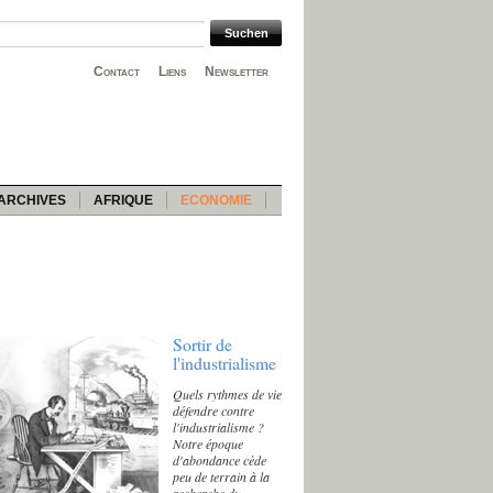
Contact
Liens
Newsletter
ARCHIVES
AFRIQUE
ECONOMIE
Sortir de
l'industrialisme
Quels rythmes de vie
défendre contre
l'industrialisme ?
Notre époque
d'abondance cède
peu de terrain à la
recherche du «