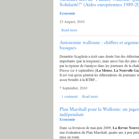
Solidarité?" (Aides européennes 1989-2
Economie
23 August, 2010
Read more
Autonomie wallonne : chiffres et argume
basiques
Demetrio Scagliola a écrit sans doute l'un des éditoria
importants (par la longueur), mais aussi l'un des plus 
par la rigueur de l'analyse dans les journaux de la cha
Presse (ce 4 septembre) [
La Meuse
,
La Nouvelle Gaz
Il est vrai qu'en général les éditorialistes de journaux 
assez boudés à la RTBF...
7 September, 2010
1 comment
Read more
Plan Marshall pour la Wallonie: un juge
indépendant
Economie
Dans sa livraison de mai-juin 2009,
La Revue Nouvel
une évaluation du Plan Marshall, quatre ans à peu près
mise en route.