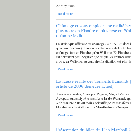
29 May, 2009
Read more
Chômage et sous-emploi : une réalité b
plus noire en Flandre et plus rose en Wal
qu’on ne le dit
La statistique officielle du chômage (la STAT 92 dont i
question plus loin) donne une idée fausse de la réalité
chômage, tant en Flandre qu'en Wallonie. En Flandre la
est nettement plus négative que ce que les chiffres offic
croire; en Wallonie, au contraire, la situation est plus f
Read more
La fausse réalité des transferts flamands 
article de 2006 demeuré actuel]
Trois économistes, Giuseppe Pagano, Miguel Verbeke
Accaputo ont analysé le manifeste
In de Warande
qu
» de manière plus ou moins scientifique les transferts 
Flandre vers la Wallonie:
Le Manifeste du Groupe
Read more
Présentation du bilan du Plan Marshall 