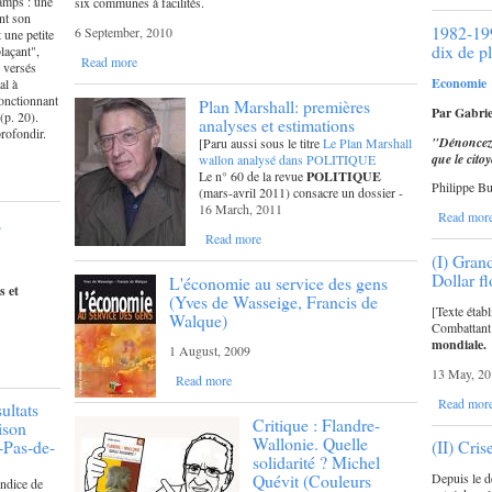
amps : une
six communes à facilités.
ant son
1982-199
6 September, 2010
 une petite
dix de p
laçant",
Read more
s versés
Economie
al à
 ponctionnant
Plan Marshall: premières
Par Gabrie
 (p. 20).
analyses et estimations
profondir.
"Dénoncez t
[Paru aussi sous le titre
Le Plan Marshall
que le citoy
wallon analysé dans POLITIQUE
Le n° 60 de la revue
POLITIQUE
Philippe B
(mars-avril 2011) consacre un dossier -
16 March, 2011
Read mor
s
Read more
(I) Gran
Dollar fl
L'économie au service des gens
s et
(Yves de Wasseige, Francis de
[Texte étab
Walque)
Combattant 
mondiale.
1 August, 2009
13 May, 20
Read more
Read mor
sultats
Critique : Flandre-
ison
Wallonie. Quelle
-Pas-de-
(II) Cris
solidarité ? Michel
Quévit (Couleurs
Depuis le d
ndice de