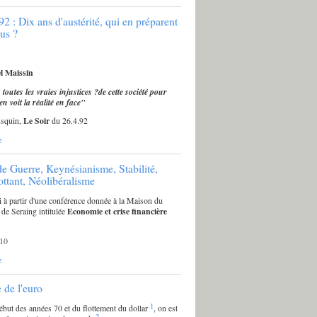
2 : Dix ans d'austérité, qui en préparent
lus ?
l Maissin
outes les vraies injustices ?de cette société pour
en voit la réalité en face"
usquin,
Le Soir
du 26.4.92
e
de Guerre, Keynésianisme, Stabilité,
ottant, Néolibéralisme
li à partir d'une conférence donnée à la Maison du
de Seraing intitulée
Economie et crise financière
10
e
e de l'euro
1
ébut des années 70 et du flottement du dollar
, on est
2