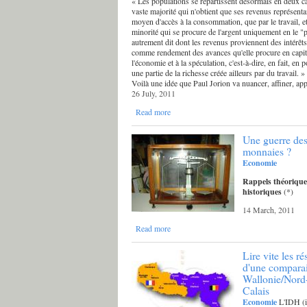
« Les populations se répartissent désormais en deux c
vaste majorité qui n'obtient que ses revenus représent
moyen d'accès à la consommation, que par le travail, et
minorité qui se procure de l'argent uniquement en le "p
autrement dit dont les revenus proviennent des intérêt
comme rendement des avances qu'elle procure en capit
l'économie et à la spéculation, c'est-à-dire, en fait, en
une partie de la richesse créée ailleurs par du travail. »
Voilà une idée que Paul Jorion va nuancer, affiner, ap
26 July, 2011
Read more
Une guerre de
monnaies ?
Economie
Rappels théorique
historiques
(*)
14 March, 2011
Read more
Lire vite les ré
d'une compara
Wallonie/Nord
Calais
Economie
L'IDH (i