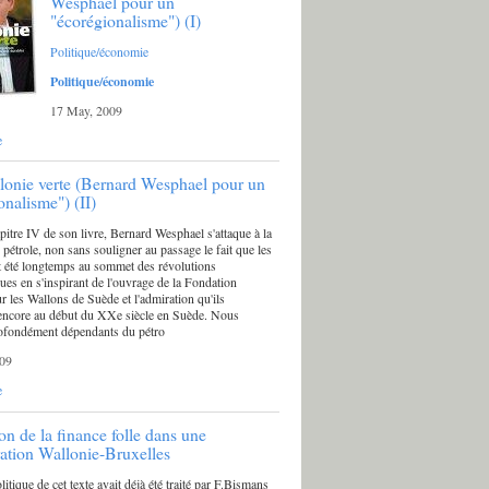
Wesphael pour un
"écorégionalisme") (I)
Politique/économie
Politique/économie
17 May, 2009
e
onie verte (Bernard Wesphael pour un
onalisme") (II)
pitre IV de son livre, Bernard Wesphael s'attaque à la
 pétrole, non sans souligner au passage le fait que les
 été longtemps au sommet des révolutions
ues en s'inspirant de l'ouvrage de la Fondation
r les Wallons de Suède et l'admiration qu'ils
 encore au début du XXe siècle en Suède. Nous
fondément dépendants du pétro
09
e
on de la finance folle dans une
ation Wallonie-Bruxelles
litique de cet texte avait déjà été traité par F.Bismans