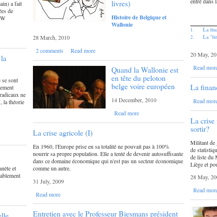
entré dans 
livres)
in) a fait
ées de
Histoire de Belgique et
e W
Wallonie
La fin
1.
28 March, 2010
La "fi
2.
2 comments
Read more
20 May, 20
la
Read mor
Quand la Wallonie est
en tête du peloton
 se sont
belge voire européen
La finan
rement
 radicaux ne
14 December, 2010
Read mor
, la théorie
Read more
La crise
sortir?
La crise agricole (I)
Militant de
En 1960, l'Europe prise en sa totalité ne pouvait pas à 100%
de statistiq
nourrir sa propre population. Elle a tenté de devenir autosuffisante
de liste du
dans ce domaine économique qui n'est pas un secteur économique
Liège et po
comme un autre.
anète et
itablement
28 May, 20
31 July, 2009
Read mor
Read more
Entretien avec le Professeur Biesmans président
lle