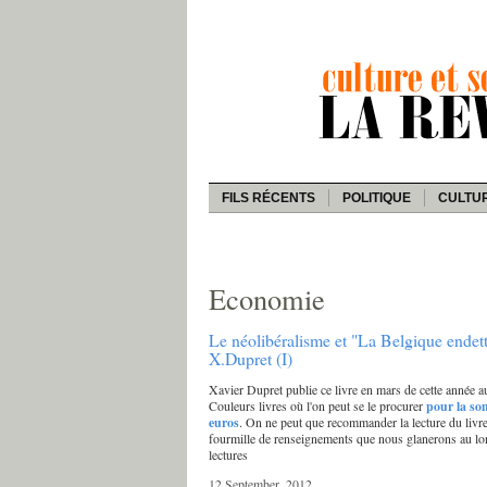
FILS RÉCENTS
POLITIQUE
CULTU
Economie
Le néolibéralisme et "La Belgique endet
X.Dupret (I)
Xavier Dupret publie ce livre en mars de cette année a
Couleurs livres où l'on peut se le procurer
pour la so
euros
. On ne peut que recommander la lecture du livre
fourmille de renseignements que nous glanerons au l
lectures
12 September, 2012