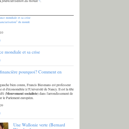
la
financiarisation du monde
.
ance mondiale et sa crise
nanciarisation" du monde
10
e
ce mondiale et sa crise
e
 financière pourquoi? Comment en
 gauche bien connu, Francis Biesmans est professeur
ue et d'économétrie à l'Université de Nancy. Il est la tête
 MS (
Mouvement socialiste
) dans l'arrondissement de
ur le Parlement européen.
09
e
Une Wallonie verte (Bernard