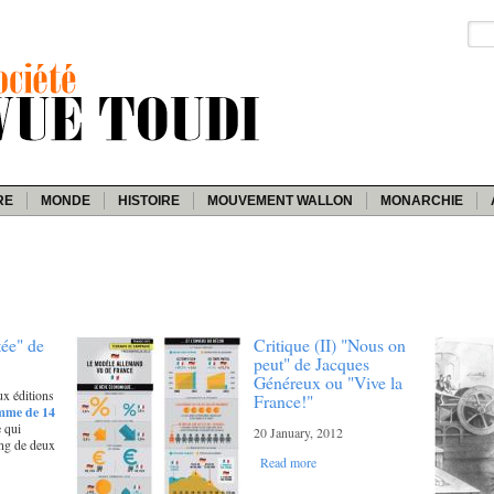
RE
MONDE
HISTOIRE
MOUVEMENT WALLON
MONARCHIE
tée" de
Critique (II) "Nous on
peut" de Jacques
Généreux ou "Vive la
ux éditions
France!"
mme de 14
 qui
20 January, 2012
ong de deux
Read more