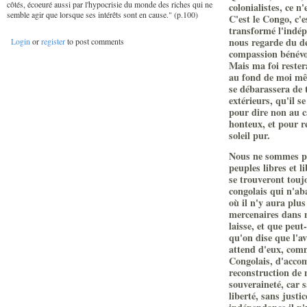
côtés, écoeuré aussi par l'hypocrisie du monde des riches qui ne
colonialistes, ce 
semble agir que lorsque ses intérêts sont en cause." (p.100)
C'est le Congo, c'
transformé l'indép
nous regarde du de
Login
or
register
to post comments
compassion bénévole
Mais ma foi restera
au fond de moi mê
se débarassera de 
extérieurs, qu'il 
pour dire non au c
honteux, et pour r
soleil pur.
Nous ne sommes pas
peuples libres et l
se trouveront touj
congolais qui n'ab
où il n'y aura plus
mercenaires dans n
laisse, et que peut
qu'on dise que l'a
attend d'eux, com
Congolais, d'accom
reconstruction de 
souveraineté, car s
liberté, sans justic