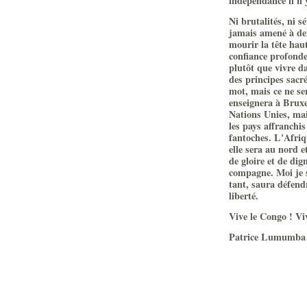
indépendance il n'
Ni brutalités, ni s
jamais amené à dem
mourir la tête haut
confiance profonde
plutôt que vivre d
des principes sacré
mot, mais ce ne se
enseignera à Bruxe
Nations Unies, mai
les pays affranchis
fantoches. L'Afriqu
elle sera au nord 
de gloire et de di
compagne. Moi je 
tant, saura défend
liberté.
Vive le Congo ! Vi
Patrice Lumumba