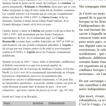
Spitaels faisait le point sur les morts de l'Afrique. Le
Soudan
, en
Ma compagne chér
guerre perpétuelle, l'
Ethiopie
et l'
Erythrée,
deux pays qui se sont
battus longtemps le long de leurs mille km de frontière commune.
Je t'écris ces mots
Les conflits internes à la Somalie qui ne sont pas complètement
quand ils te parvie
éteints ont duré de 1989 à 1995. La
Sierra Leone
, riche en
diamants, bauxite et titane faisait l'objet d'interventions de la
lorsque tu les lira
Grande-Bretagne l'année où le livre est paru.
l'indépendance de 
un seul instant du
Charles Taylor a mené au
Libéria
une guerre civile qui a duré de
sacrée à laquelle
1989 à 1997, aidé notamment par des firmes françaises
consacré toute not
importatrices de bois. Il est maintenant jugé. Le
Congo-
pour notre pays, s
Brazzaville
a connu deux conflits fratricides en 1997 et 1999 en
parti financés oar une grande compagnie pétrolière. L'
Angola
a
une dignité sans t
été ravagé par une longue guerre civile entre le gouvernement
restrictions, le col
central et l'UNITA. L'
Algérie
laisse les Français (notamment)
occidentaux - qui o
indifférents.
indirects, délibéré
certains hauts fon
Spitaels écrivait en 2003: "Ainsi, fuites et dérobades, indifférence
cet organisme en q
et lâcheté concourent à ce que l'on pourrait appeler en
paraphrasant le tire de l'ouvrage de Stéphane Courtois et Nicolas
confiance lorsque 
Werth,
Le Livre noir
de la communauté internationale en Afrique.
assistance - ne l'o
Ignorant les déportations massives de population plus
nombreuses encore et additionnant simplement, si l'on peut dire,
Ils ont corrompu c
les hécatombes meurtrières, il pourrait s'établir comme suit pour la
ont contribué à déf
seule décennie nonante dans la dizaine de pays - liste non-
notre indépendance
exhaustive - que nous venons de passer en revue.'' (pp. 99-100).
Que mort, vivant, 
Quant au Congo et au Rwanda...
colonialistes, ce 
C'est le Congo, c'
Pays
Nombre
Evénements