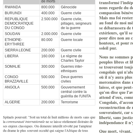
de morts
transformé l'indép
nous regarde du de
RWANDA
800.000
Génocide
compassion bénévole
BURUNDI
400.000
Guerre civile
Mais ma foi restera
REPUBLIQUE
2.500.000
Guerre civile,
au fond de moi mê
DEMOCRATIQUE
pillages, seigneurs
se débarassera de 
DU CONGO
de la guerre
extérieurs, qu'il 
SOUDAN
2.000.000
Guerre civile
pour dire non au c
ETHIOPIE-
80.000
Guerre locale
honteux, et pour r
ERYTHREE
soleil pur.
SIERRA LEONE
200.000
Guerre civile
Nous ne sommes pas
LIBERIA
160.000
Le régime de
Charles Taylor
peuples libres et l
se trouveront touj
SOMALIE
300.000
Guerres inter-
congolais qui n'ab
ethniques
où il n'y aura plus
CONGO
500.000
Deux guerres
mercenaires dans n
BRAZZAVILLE
civiles
laisse, et que peut
ANGOLA
500.000
Gouvernement
qu'on dise que l'a
central contre la
attend d'eux, com
guérilla de l'UNITA
Congolais, d'accom
ALGERIE
200.000
Terrorisme
reconstruction de 
souveraineté, car s
liberté, sans justic
Spitaels poursuit: "Soit un total de huit millions de morts sans que
la
communauté internationale
ne se laisse réellement distraire de
indépendance il n'
ses enjeux classiques. On demeure interdit révolté par l'ampleur
du drame le plus souvent occulté qui saigne l'Afrique de tous
Que mort, vivant, 