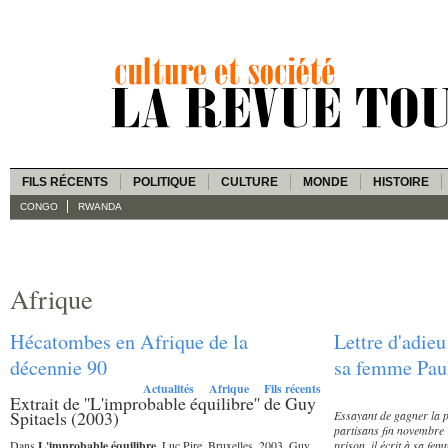
FILS RÉCENTS
POLITIQUE
CULTURE
MONDE
HISTOIRE
CONGO
RWANDA
Afrique
Hécatombes en Afrique de la
Lettre d'adie
décennie 90
sa femme Pau
Actualités
Afrique
Fils récents
Extrait de ''L'improbable équilibre'' de Guy
Spitaels (2003)
Essayant de gagner la p
partisans fin novembre
Dans
L'improbable équilibre
, Luc Pire, Bruxelles, 2003, Guy
prison, il écrit à sa fe