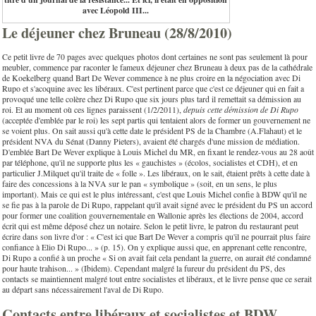
avec Léopold III...
Le déjeuner chez Bruneau (28/8/2010)
Ce petit livre de 70 pages avec quelques photos dont certaines ne sont pas seulement là pour
meubler, commence par raconter le fameux déjeuner chez Bruneau à deux pas de la cathédrale
de Koekelberg quand Bart De Wever commence à ne plus croire en la négociation avec Di
Rupo et s'acoquine avec les libéraux. C'est pertinent parce que c'est ce déjeuner qui en fait a
provoqué une telle colère chez Di Rupo que six jours plus tard il remettait sa démission au
roi. Et au moment où ces lignes paraissent (1/2/2011),
depuis cette démission de Di Rupo
(acceptée d'emblée par le roi) les sept partis qui tentaient alors de former un gouvernement ne
se voient plus. On sait aussi qu'à cette date le président PS de la Chambre (A.Flahaut) et le
président NVA du Sénat (Danny Pieters), avaient été chargés d'une mission de médiation.
D'emblée Bart De Wever explique à Louis Michel du MR, en fixant le rendez-vous au 28 août
par téléphone, qu'il ne supporte plus les « gauchistes » (écolos, socialistes et CDH), et en
particulier J.Milquet qu'il traite de « folle ». Les libéraux, on le sait, étaient prêts à cette date à
faire des concessions à la NVA sur le pan « symbolique » (soit, en un sens, le plus
important). Mais ce qui est le plus intéressant, c'est que Louis Michel confie à BDW qu'il ne
se fie pas à la parole de Di Rupo, rappelant qu'il avait signé avec le président du PS un accord
pour former une coalition gouvernementale en Wallonie après les élections de 2004, accord
écrit qui est même déposé chez un notaire. Selon le petit livre, le patron du restaurant peut
écrire dans son livre d'or : « C'est ici que Bart De Wever a compris qu'il ne pourrait plus faire
confiance à Elio Di Rupo... » (p. 15). On y explique aussi que, en apprenant cette rencontre,
Di Rupo a confié à un proche « Si on avait fait cela pendant la guerre, on aurait été condamné
pour haute trahison... » (Ibidem). Cependant malgré la fureur du président du PS, des
contacts se maintiennent malgré tout entre socialistes et libéraux, et le livre pense que ce serait
au départ sans nécessairement l'aval de Di Rupo.
Contacts entre libéraux et socialistes et BDW