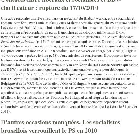
clarificateur : rupture du 17/10/2010
Une autre rencontre discrète a lieu dans un restaurant du Brabant wallon, entre socialistes et
libéraux cette fois, avec Louis Michel, Gilles Mahieu secrétaire général du PS et Jean-Claude
Leys avocat général à Mons, début octobre. A cette réunion on se met d'accord pour que, lors
de la réunion entre présidents de partis francophones du début du même mois, Didier
Reynders se dise enchanté que cette réunion ait lieu ce qui permettra , dit le livre, de
bouter
Ecolo des négociations
(p. 17). Pourtant ce n'est pas ce qui se passe. Du coup « les socialistes
» (mais le livre ne dit pas de qui il s'agit), envoient un SMS aux libéraux regrettant qu'ils aient
mal placé leur confiance en eux. Le 8 octobre, Bart De Wever est chargé par le roi (qui agit là
« à contrecoeur « précise le livre p. 58), d'une mission de clarificateur. Il propose un texte sur
2
la régionalisation de la fiscalité
, qu'il « essaye » le samedi 16 octobre sur des journalistes
flamands dont certains modérés comme Luc Van der Kelen de
Het Laaste Nieuws
qui estime
que BDW « avait le sentiment que son texte était une tentative intègre pour débloquer la
situation »(cité p. 59). Or, dès le 15, Joëlle Milquet prépare un communiqué pour déstabiliser
Bart De Wever. Le dimanche 17 octobre, la note de De Wever est sur le site de
La Libre
Belgique
et de la VRT. Une déclaration d'Olivier Maingain « sans aucune concertation avec
Didier Reynders, atomise le document de Bart De Wever, qui pense avoir fait une note
équilibrée » et « est stupéfait par la rapidité avec laquelle les francophones la démolissent »
(d'ailleurs, le jour même, dans les Fourons, José Happart avait réagi de la même façon).
Notons ici, en passant, que c'est depuis cette date que les négociations déjà terriblement
embourbées semblent avoir été rendues définitivement impossibles (ceci est écrit le 31 janvier
2011).
D'autres occasions manquées. Les socialistes
bruxellois verrouillent le PS en 2010