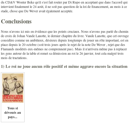
du CD&V Wouter Beke qu'il s'est fait rouler par Di Rupo en acceptant que dans l'accord qui
intervient finalement le 24 août, il ne soit pas question de la loi de financement, au mois à ce
stade, chose que De Wever avait également acceptée.
Conclusions
Nous n'avons ici mis en évidence que les points cruciaux. Nous n'avons pas parlé du chemin
de croix de Johan Vande Lanotte, le dernier chapitre du livre. Vande Lanotte, que cet ouvrage
considère comme un ambitieux, désireux depuis longtemps de jouer un rôle important, est en
place depuis le 20 octobre (soit trois jours après le rejet de la note De Wever , rejet que des
Flamands modérés eux-mêmes ne comprennent pas). Mais il n'arrivera même pas à replacer
les gens autour de la table et remet sa démission au roi le 26 janvier, tout cela malgré trois
mois de tractations.
1) Le roi ne joue aucun rôle positif et même aggrave encore la situation
Tous si
dévoués au
pays...