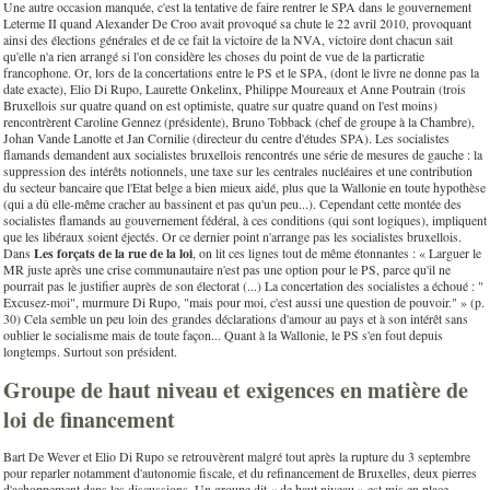
Une autre occasion manquée, c'est la tentative de faire rentrer le SPA dans le gouvernement
Leterme II quand Alexander De Croo avait provoqué sa chute le 22 avril 2010, provoquant
ainsi des élections générales et de ce fait la victoire de la NVA, victoire dont chacun sait
qu'elle n'a rien arrangé si l'on considère les choses du point de vue de la particratie
francophone. Or, lors de la concertations entre le PS et le SPA, (dont le livre ne donne pas la
date exacte), Elio Di Rupo, Laurette Onkelinx, Philippe Moureaux et Anne Poutrain (trois
Bruxellois sur quatre quand on est optimiste, quatre sur quatre quand on l'est moins)
rencontrèrent Caroline Gennez (présidente), Bruno Tobback (chef de groupe à la Chambre),
Johan Vande Lanotte et Jan Cornilie (directeur du centre d'études SPA). Les socialistes
flamands demandent aux socialistes bruxellois rencontrés une série de mesures de gauche : la
suppression des intérêts notionnels, une taxe sur les centrales nucléaires et une contribution
du secteur bancaire que l'Etat belge a bien mieux aidé, plus que la Wallonie en toute hypothèse
(qui a dû elle-même cracher au bassinent et pas qu'un peu...). Cependant cette montée des
socialistes flamands au gouvernement fédéral, à ces conditions (qui sont logiques), impliquent
que les libéraux soient éjectés. Or ce dernier point n'arrange pas les socialistes bruxellois.
Dans
Les forçats de la rue de la loi
, on lit ces lignes tout de même étonnantes : « Larguer le
MR juste après une crise communautaire n'est pas une option pour le PS, parce qu'il ne
pourrait pas le justifier auprès de son électorat (...) La concertation des socialistes a échoué : "
Excusez-moi", murmure Di Rupo, "mais pour moi, c'est aussi une question de pouvoir." » (p.
30) Cela semble un peu loin des grandes déclarations d'amour au pays et à son intérêt sans
oublier le socialisme mais de toute façon... Quant à la Wallonie, le PS s'en fout depuis
longtemps. Surtout son président.
Groupe de haut niveau et exigences en matière de
loi de financement
Bart De Wever et Elio Di Rupo se retrouvèrent malgré tout après la rupture du 3 septembre
pour reparler notamment d'autonomie fiscale, et du refinancement de Bruxelles, deux pierres
d'achoppement dans les discussions. Un groupe dit « de haut niveau » est mis en place,