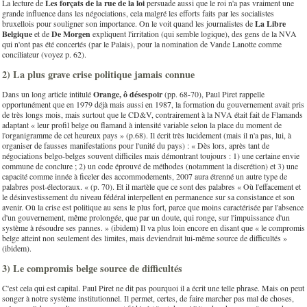
La lecture de
Les forçats de la rue de la loi
persuade aussi que le roi n'a pas vraiment une
grande influence dans les négociations, cela malgré les efforts faits par les socialistes
bruxellois pour souligner son importance. On le voit quand les journalistes de
La Libre
Belgique
et de
De Morgen
expliquent l'irritation (qui semble logique), des gens de la NVA
qui n'ont pas été concertés (par le Palais), pour la nomination de Vande Lanotte comme
conciliateur (voyez p. 62).
2) La plus grave crise politique jamais connue
Dans un long article intitulé
Orange, ô désespoir
(pp. 68-70), Paul Piret rappelle
opportunément que en 1979 déjà mais aussi en 1987, la formation du gouvernement avait pris
de très longs mois, mais surtout que le CD&V, contrairement à la NVA était fait de Flamands
adaptant « leur profil belge ou flamand à intensité variable selon la place du moment de
l'organigramme de cet heureux pays » (p.68). Il écrit très lucidement (mais il n'a pas, lui, à
organiser de fausses manifestations pour l'unité du pays) : « Dès lors, après tant de
négociations belgo-belges souvent difficiles mais démontrant toujours : 1) une certaine envie
commune de conclure ; 2) un code éprouvé de méthodes (notamment la discrétion) et 3) une
capacité comme innée à ficeler des accommodements, 2007 aura étrenné un autre type de
palabres post-électoraux. « (p. 70). Et il martèle que ce sont des palabres « Où l'effacement et
le désinvestissement du niveau fédéral interpellent en permanence sur sa consistance et son
avenir. Où la crise est politique au sens le plus fort, parce que moins caractérisée par l'absence
d'un gouvernement, même prolongée, que par un doute, qui ronge, sur l'impuissance d'un
système à résoudre ses pannes. » (ibidem) Il va plus loin encore en disant que « le compromis
belge atteint non seulement des limites, mais deviendrait lui-même source de difficultés »
(ibidem).
3) Le compromis belge source de difficultés
C'est cela qui est capital. Paul Piret ne dit pas pourquoi il a écrit une telle phrase. Mais on peut
songer à notre système institutionnel. Il permet, certes, de faire marcher pas mal de choses,