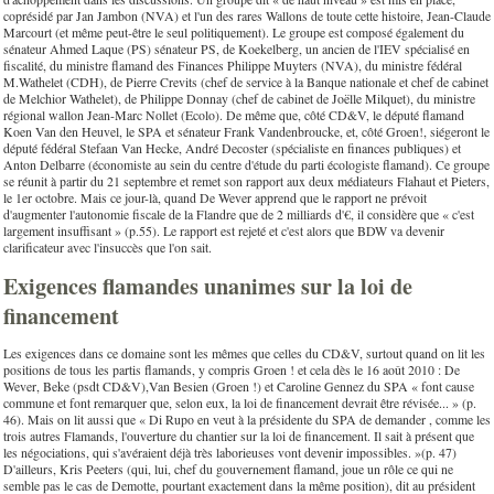
coprésidé par Jan Jambon (NVA) et l'un des rares Wallons de toute cette histoire, Jean-Claude
Marcourt (et même peut-être le seul politiquement). Le groupe est composé également du
sénateur Ahmed Laque (PS) sénateur PS, de Koekelberg, un ancien de l'IEV spécialisé en
fiscalité, du ministre flamand des Finances Philippe Muyters (NVA), du ministre fédéral
M.Wathelet (CDH), de Pierre Crevits (chef de service à la Banque nationale et chef de cabinet
de Melchior Wathelet), de Philippe Donnay (chef de cabinet de Joëlle Milquet), du ministre
régional wallon Jean-Marc Nollet (Ecolo). De même que, côté CD&V, le député flamand
Koen Van den Heuvel, le SPA et sénateur Frank Vandenbroucke, et, côté Groen!, siégeront le
député fédéral Stefaan Van Hecke, André Decoster (spécialiste en finances publiques) et
Anton Delbarre (économiste au sein du centre d'étude du parti écologiste flamand). Ce groupe
se réunit à partir du 21 septembre et remet son rapport aux deux médiateurs Flahaut et Pieters,
le 1er octobre. Mais ce jour-là, quand De Wever apprend que le rapport ne prévoit
d'augmenter l'autonomie fiscale de la Flandre que de 2 milliards d'€, il considère que « c'est
largement insuffisant » (p.55). Le rapport est rejeté et c'est alors que BDW va devenir
clarificateur avec l'insuccès que l'on sait.
Exigences flamandes unanimes sur la loi de
financement
Les exigences dans ce domaine sont les mêmes que celles du CD&V, surtout quand on lit les
positions de tous les partis flamands, y compris Groen ! et cela dès le 16 août 2010 : De
Wever, Beke (psdt CD&V),Van Besien (Groen !) et Caroline Gennez du SPA « font cause
commune et font remarquer que, selon eux, la loi de financement devrait être révisée... » (p.
46). Mais on lit aussi que « Di Rupo en veut à la présidente du SPA de demander , comme les
trois autres Flamands, l'ouverture du chantier sur la loi de financement. Il sait à présent que
les négociations, qui s'avéraient déjà très laborieuses vont devenir impossibles. »(p. 47)
D'ailleurs, Kris Peeters (qui, lui, chef du gouvernement flamand, joue un rôle ce qui ne
semble pas le cas de Demotte, pourtant exactement dans la même position), dit au président