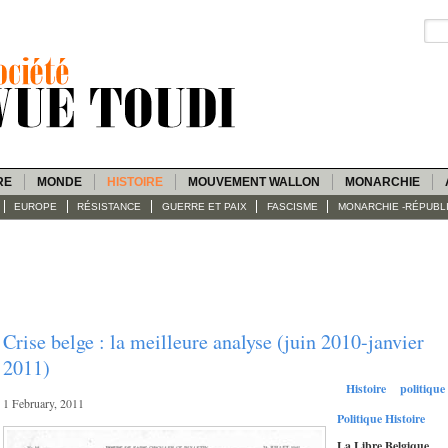
RE
MONDE
HISTOIRE
MOUVEMENT WALLON
MONARCHIE
EUROPE
RÉSISTANCE
GUERRE ET PAIX
FASCISME
MONARCHIE -RÉPUBL
Crise belge : la meilleure analyse (juin 2010-janvier
2011)
Histoire
politique
1 February, 2011
Politique
Histoire
La Libre Belgique