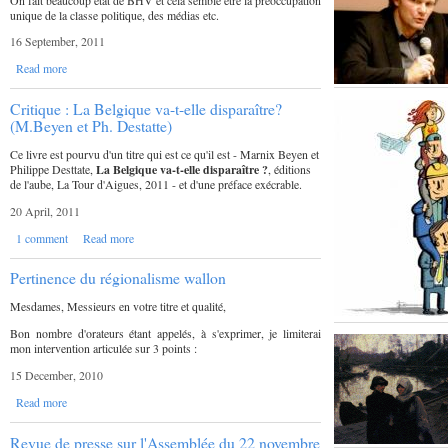
unique de la classe politique, des médias etc.
16 September, 2011
Read more
Critique : La Belgique va-t-elle disparaître?
(M.Beyen et Ph. Destatte)
Ce livre est pourvu d'un titre qui est ce qu'il est - Marnix Beyen et
Philippe Desttate,
La Belgique va-t-elle disparaître ?
, éditions
de l'aube, La Tour d'Aigues, 2011 - et d'une préface exécrable.
20 April, 2011
1 comment
Read more
Pertinence du régionalisme wallon
Mesdames, Messieurs en votre titre et qualité,
Bon nombre d'orateurs étant appelés, à s'exprimer, je limiterai
mon intervention articulée sur 3 points :
15 December, 2010
Read more
Revue de presse sur l'Assemblée du 22 novembre