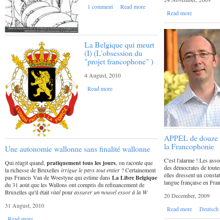
1 comment
Read more
Read more
La Belgique qui meurt
(I) (L'obsession du
"projet francophone" )
4 August, 2010
Read more
APPEL de douze as
la Francophonie
Une autonomie wallonne sans finalité wallonne
C'est l'alarme ! Les ass
Qui réagit quand,
pratiquement
tous les jours
, on raconte que
des démocrates de toute
la richesse de Bruxelles
irrigue le pays tout entier
?
Certainement
elles dressent un constat
pas Francis Van de Woestyne qui estime dans
La Libre Belgique
langue française en Fran
du 31 août que les Wallons ont compris du refinancement de
Bruxelles qu'il était
vital
pour
assurer un nouvel essor à la W
20 December, 2009
31 August, 2010
Read more
Deutsch
Read more