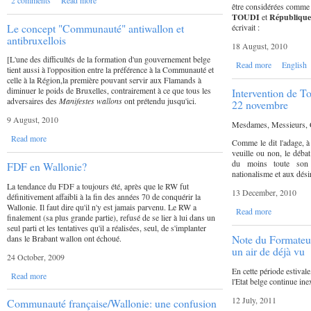
être considérées comme 
TOUDI
et
Républiqu
Le concept "Communauté" antiwallon et
écrivait :
antibruxellois
18 August, 2010
[L'une des difficultés de la formation d'un gouvernement belge
Read more
English
tient aussi à l'opposition entre la préférence à la Communauté et
celle à la Région,la première pouvant servir aux Flamands à
diminuer le poids de Bruxelles, contrairement à ce que tous les
Intervention de T
adversaires des
Manifestes wallons
ont prétendu jusqu'ici.
22 novembre
9 August, 2010
Mesdames, Messieurs, C
Read more
Comme le dit l'adage, à
veuille ou non, le débat
du moins toute son a
FDF en Wallonie?
nationalisme et aux dési
La tendance du FDF a toujours été, après que le RW fut
13 December, 2010
définitivement affaibli à la fin des années 70 de conquérir la
Wallonie. Il faut dire qu'il n'y est jamais parvenu. Le RW a
Read more
finalement (sa plus grande partie), refusé de se lier à lui dans un
seul parti et les tentatives qu'il a réalisées, seul, de s'implanter
Note du Formateur
dans le Brabant wallon ont échoué.
un air de déjà vu
24 October, 2009
En cette période estival
Read more
l'Etat belge continue in
12 July, 2011
Communauté française/Wallonie: une confusion