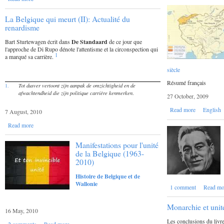
La Belgique qui meurt (II): Actualité du
renardisme
Bart Sturtewagen écrit dans
De Standaard
de ce jour que
l'approche de Di Rupo dénote l'attentisme et la circonspection qui
1
a marqué sa carrière.
siècle
Résumé français
Tot dusver vertoont zijn aanpak de omzichtigheid en de
1.
afwachtendheid die zijn politique carrière kenmerken
.
27 October, 2009
Read more
English
7 August, 2010
Read more
Manifestations pour l'unité
de la Belgique (1963-
2010)
Histoire de Belgique et de
Wallonie
1 comment
Read mo
Monarchie et uni
16 May, 2010
Les conclusions du livr
2 comments
Read more