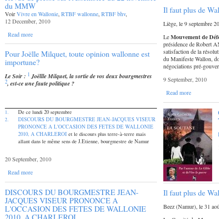
du MMW
Il faut plus de Wa
Voir
Vivre en Wallonie
,
RTBF wallonne
,
RTBF bhv
,
12 December, 2010
Liège, le 9 septembre 2
Read more
Le
Mouvement de Défe
présidence de Robert A
satisfaction de la réso
Pour Joëlle Milquet, toute opinion wallonne est
du Manifeste Wallon, don
importune?
négociations pré-gouvern
1
Le Soir :
Joëllle Milquet, la sortie de vos deux bourgmestres
9 September, 2010
2
, est-ce une faute politique ?
Read more
De ce lundi 20 septembre
1.
DISCOURS DU BOURGMESTRE JEAN-JACQUES VISEUR
2.
PRONONCE A L'OCCASION DES FETES DE WALLONIE
2010, A CHARLEROI
et le discours plus terre-à-terre mais
allant dans le même sens de J.Etienne, bourgmestre de Namur
20 September, 2010
Read more
DISCOURS DU BOURGMESTRE JEAN-
Il faut plus de Wa
JACQUES VISEUR PRONONCE A
Beez (Namur), le 31 ao
L'OCCASION DES FETES DE WALLONIE
2010, A CHARLEROI