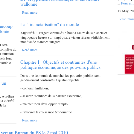
in
Pour un 
wallonne
15 May, 20
Read more
Read mor
La "financiarisation" du monde
eaucoup
lonie
Aujourd'hui, l'argent circule d'un bout à l'autre de la planète et
vingt quatre heures sur vingt quatre via un réseau véritablement
mondial de marchés intégrés.
l sera
 complète du
Read more
 situation
iels font
Chapitre I : Objectifs et contraintes d'une
avorable.
politique économique des pouvoirs publics
Dans une économie de marché, les pouvoirs publics sont
généralement confrontés à quatre objectifs:
[ un
- contenir l'inflation,
- assurer l'équilibre de la balance extérieure,
, Aurélien
i a «
établi
- maintenir ou développer l'emploi,
de la
- favoriser la croissance économique.
Read more
2.vert au Bureau du PS le 2 mai 2010