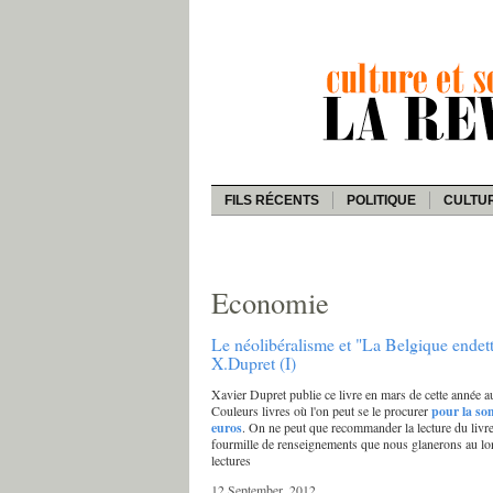
FILS RÉCENTS
POLITIQUE
CULTU
Economie
Le néolibéralisme et "La Belgique endet
X.Dupret (I)
Xavier Dupret publie ce livre en mars de cette année a
Couleurs livres où l'on peut se le procurer
pour la so
euros
. On ne peut que recommander la lecture du livre
fourmille de renseignements que nous glanerons au l
lectures
12 September, 2012