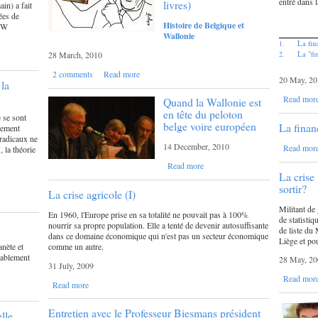
entré dans 
livres)
in) a fait
ées de
Histoire de Belgique et
e W
Wallonie
La fin
1.
28 March, 2010
La "fi
2.
2 comments
Read more
20 May, 20
la
Read mor
Quand la Wallonie est
en tête du peloton
 se sont
belge voire européen
La finan
rement
 radicaux ne
14 December, 2010
Read mor
, la théorie
Read more
La crise
sortir?
La crise agricole (I)
Militant de
En 1960, l'Europe prise en sa totalité ne pouvait pas à 100%
de statistiq
nourrir sa propre population. Elle a tenté de devenir autosuffisante
de liste du
dans ce domaine économique qui n'est pas un secteur économique
Liège et po
comme un autre.
anète et
itablement
28 May, 20
31 July, 2009
Read mor
Read more
Entretien avec le Professeur Biesmans président
lle