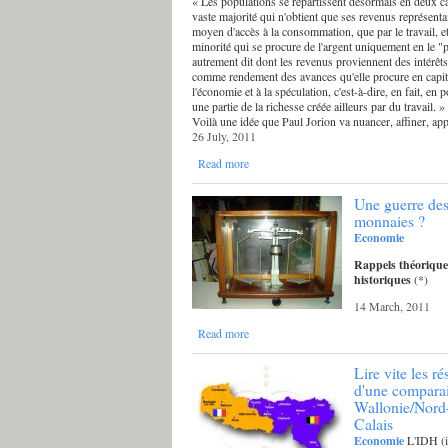
« Les populations se répartissent désormais en deux c
vaste majorité qui n'obtient que ses revenus représent
moyen d'accès à la consommation, que par le travail, et
minorité qui se procure de l'argent uniquement en le "p
autrement dit dont les revenus proviennent des intérêt
comme rendement des avances qu'elle procure en capit
l'économie et à la spéculation, c'est-à-dire, en fait, en
une partie de la richesse créée ailleurs par du travail. »
Voilà une idée que Paul Jorion va nuancer, affiner, ap
26 July, 2011
Read more
Une guerre de
monnaies ?
Economie
Rappels théorique
historiques
(*)
14 March, 2011
Read more
Lire vite les ré
d'une compara
Wallonie/Nord
Calais
Economie
L'IDH (i