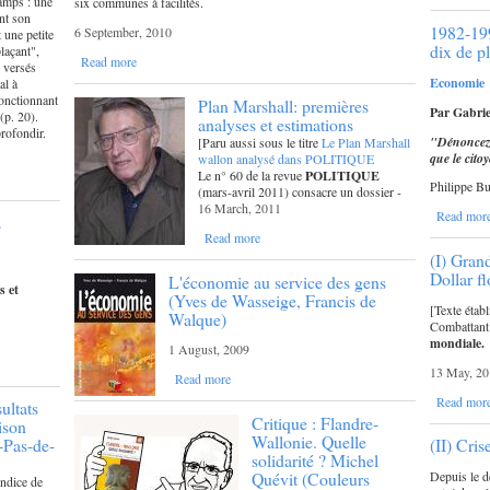
amps : une
six communes à facilités.
ant son
1982-199
6 September, 2010
 une petite
dix de p
laçant",
Read more
s versés
Economie
al à
 ponctionnant
Plan Marshall: premières
Par Gabrie
 (p. 20).
analyses et estimations
profondir.
"Dénoncez t
[Paru aussi sous le titre
Le Plan Marshall
que le citoy
wallon analysé dans POLITIQUE
Le n° 60 de la revue
POLITIQUE
Philippe B
(mars-avril 2011) consacre un dossier -
16 March, 2011
Read mor
s
Read more
(I) Gran
Dollar fl
L'économie au service des gens
s et
(Yves de Wasseige, Francis de
[Texte étab
Walque)
Combattant 
mondiale.
1 August, 2009
13 May, 20
Read more
Read mor
sultats
Critique : Flandre-
ison
Wallonie. Quelle
-Pas-de-
(II) Cris
solidarité ? Michel
Quévit (Couleurs
Depuis le d
ndice de