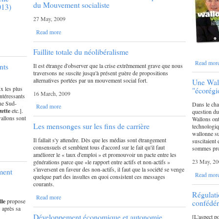
du Mouvement socialiste
013)
27 May, 2009
Read more
Faillite totale du néolibéralisme
Read mor
nts
Il est étrange d'observer que la crise extrêmement grave que nous
traversons ne suscite jusqu'à présent guère de propositions
alternatives portées par un mouvement social fort.
Une Wall
ux les plus
"écorégi
16 March, 2009
intéressants
îne Sud-
Dans le cha
Read more
ette
etc.].
question du
wallons sont
Wallons ont
Les mensonges sur les fins de carrière
technologiq
wallonne su
Il fallait s'y attendre. Dès que les médias sont étrangement
suscitaient
consensuels et semblent tous d'accord sur le fait qu'il faut
sommes pro
améliorer le « taux d'emploi » et promouvoir un pacte entre les
23 May, 20
générations parce que «le rapport entre actifs et non-actifs »
s'inversent en faveur des non-actifs, il faut que la société se venge
ment
Read mor
quelque part des insultes en quoi consistent ces messages
courants.
Régulati
Read more
le
propose
confédér
 après sa
Développement économique et autonomie
[L'aspect po