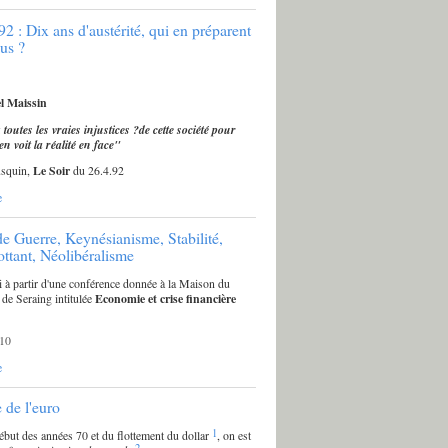
2 : Dix ans d'austérité, qui en préparent
lus ?
l Maissin
outes les vraies injustices ?de cette société pour
en voit la réalité en face"
usquin,
Le Soir
du 26.4.92
e
de Guerre, Keynésianisme, Stabilité,
ottant, Néolibéralisme
li à partir d'une conférence donnée à la Maison du
de Seraing intitulée
Economie et crise financière
10
e
e de l'euro
1
ébut des années 70 et du flottement du dollar
, on est
2