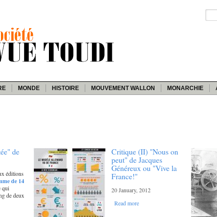
RE
MONDE
HISTOIRE
MOUVEMENT WALLON
MONARCHIE
tée" de
Critique (II) "Nous on
peut" de Jacques
Généreux ou "Vive la
ux éditions
France!"
mme de 14
 qui
20 January, 2012
ong de deux
Read more