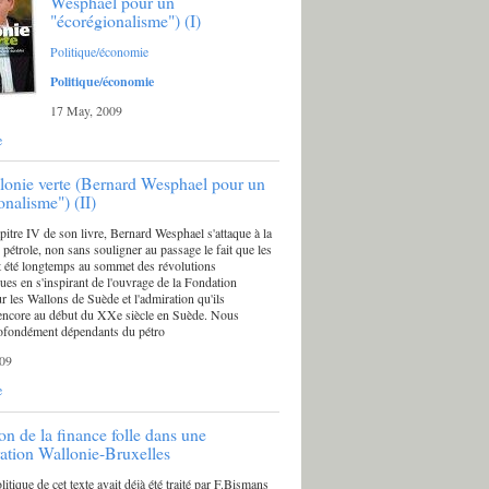
Wesphael pour un
"écorégionalisme") (I)
Politique/économie
Politique/économie
17 May, 2009
e
onie verte (Bernard Wesphael pour un
onalisme") (II)
pitre IV de son livre, Bernard Wesphael s'attaque à la
 pétrole, non sans souligner au passage le fait que les
 été longtemps au sommet des révolutions
ues en s'inspirant de l'ouvrage de la Fondation
r les Wallons de Suède et l'admiration qu'ils
 encore au début du XXe siècle en Suède. Nous
fondément dépendants du pétro
09
e
on de la finance folle dans une
ation Wallonie-Bruxelles
litique de cet texte avait déjà été traité par F.Bismans