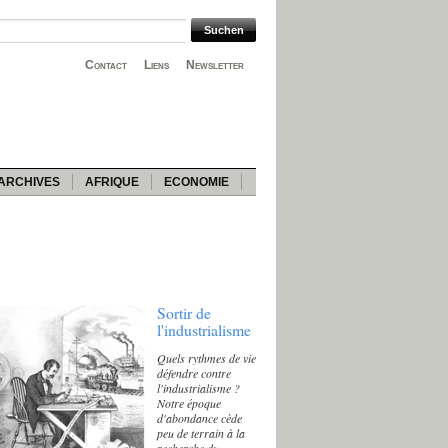
Contact
Liens
Newsletter
ARCHIVES
AFRIQUE
ECONOMIE
Sortir de
l'industrialisme
Quels rythmes de vie
défendre contre
l'industrialisme ?
Notre époque
d'abondance cède
peu de terrain à la
recherche du «