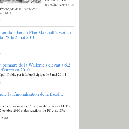
travailler moins », et
itrage pas assez conscient.
er, 2011
e
tion du bilan du Plan Marshall 2.vert au
u PS le 2 mai 2010
,
e
t primaire de la Wallonie s'élevait à 6,2
s d'euros en 2010
ga] [Publié par la Libre Belgique le 3 mai 2011]
e
e la régionalisation de la fiscalité
ional sur les revenus. A propos de la note de M. De
 octobre 2010 et des réactions du PS et du SPa
, 2010
e