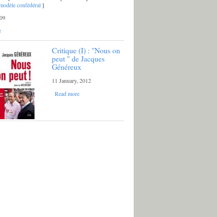
modèle confédéral
]
09
e
Critique (I) : "Nous on
peut " de Jacques
Généreux
11 January, 2012
Read more