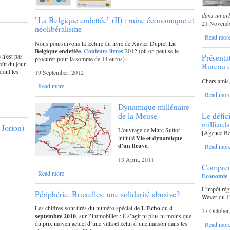
dans un arb
"La Belgique endettée" (II) : ruine économique et
21 Novemb
néolibéralisme
Read mor
Nous poursuivons la lecture du livre de Xavier Dupret
La
Belgique endettée
.
Couleurs livres
2012 (où on peut se le
 n'est pas
Présenta
procurer pour la somme de 14 euros).
ût du jour.
Bureau d
dont les
19 September, 2012
Chers amis
Read more
Read mor
Dynamique millénaire
Le défici
de la Meuse
milliard
 Jorion)
L'ouvrage de Marc Suttor
[Agence Bel
intitulé
Vie et dynamique
d'un fleuve.
Read mor
13 April, 2011
Comprendr
Read more
Economie
L'impôt rég
Périphérie, Bruxelles: une solidarité abusive?
Wever du 17
Les chiffres sont tirés du numéro spécial de
L'Echo
du
4
27 October
septembre 2010
, sur l’immobilier ; il s’agit ni plus ni moins que
du prix moyen actuel d’une villa
et
celui d’une maison dans les
Read mor