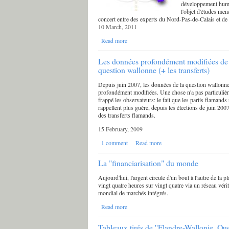
développement huma
l'objet d'études men
concert entre des experts du Nord-Pas-de-Calais et d
10 March, 2011
Read more
Les données profondément modifiées de 
question wallonne (+ les transferts)
Depuis juin 2007, les données de la question wallonne
profondément modifiées. Une chose n'a pas particuliè
frappé les observateurs: le fait que les partis flamands
rappellent plus guère, depuis les élections de juin 2007
des transferts flamands.
15 February, 2009
1 comment
Read more
La "financiarisation" du monde
Aujourd'hui, l'argent circule d'un bout à l'autre de la pl
vingt quatre heures sur vingt quatre via un réseau vér
mondial de marchés intégrés.
Read more
Tableaux tirés de ''Flandre-Wallonie. Que