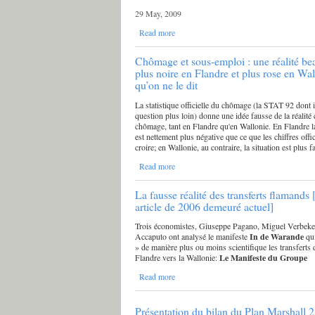
29 May, 2009
Read more
Chômage et sous-emploi : une réalité b
plus noire en Flandre et plus rose en Wal
qu’on ne le dit
La statistique officielle du chômage (la STAT 92 dont i
question plus loin) donne une idée fausse de la réalité
chômage, tant en Flandre qu'en Wallonie. En Flandre la
est nettement plus négative que ce que les chiffres offic
croire; en Wallonie, au contraire, la situation est plus f
Read more
La fausse réalité des transferts flamands 
article de 2006 demeuré actuel]
Trois économistes, Giuseppe Pagano, Miguel Verbeke
Accaputo ont analysé le manifeste
In de Warande
qu
» de manière plus ou moins scientifique les transferts 
Flandre vers la Wallonie:
Le Manifeste du Groupe
Read more
Présentation du bilan du Plan Marshall 