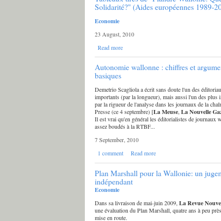
Solidarité?" (Aides européennes 1989-2
Economie
23 August, 2010
Read more
Autonomie wallonne : chiffres et argume
basiques
Demetrio Scagliola a écrit sans doute l'un des éditoria
importants (par la longueur), mais aussi l'un des plus 
par la rigueur de l'analyse dans les journaux de la cha
Presse (ce 4 septembre) [
La Meuse
,
La Nouvelle Gaz
Il est vrai qu'en général les éditorialistes de journaux 
assez boudés à la RTBF...
7 September, 2010
1 comment
Read more
Plan Marshall pour la Wallonie: un juge
indépendant
Economie
Dans sa livraison de mai-juin 2009,
La Revue Nouvel
une évaluation du Plan Marshall, quatre ans à peu près
mise en route.