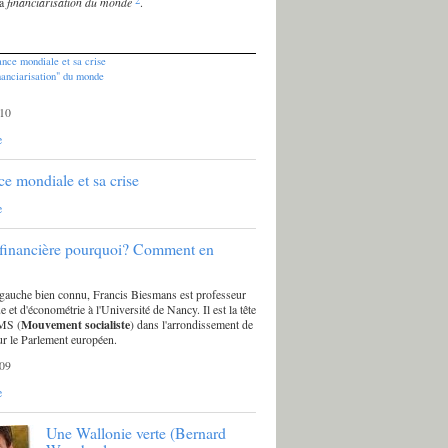
la
financiarisation du monde
.
ance mondiale et sa crise
nanciarisation" du monde
10
e
ce mondiale et sa crise
e
 financière pourquoi? Comment en
 gauche bien connu, Francis Biesmans est professeur
ue et d'économétrie à l'Université de Nancy. Il est la tête
 MS (
Mouvement socialiste
) dans l'arrondissement de
ur le Parlement européen.
09
e
Une Wallonie verte (Bernard