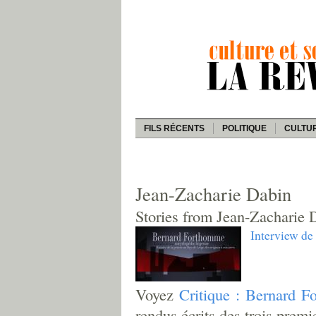
FILS RÉCENTS
POLITIQUE
CULTU
Jean-Zacharie Dabin
Stories from Jean-Zacharie 
Interview d
Voyez
Critique : Bernard F
rendus écrits des trois premi