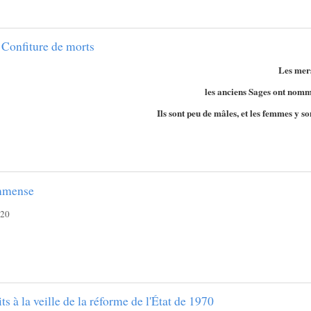
a Confiture de morts
Les mers
les anciens Sages ont nomm
Ils sont peu de mâles, et les femmes
y so
mmense
020
its à la veille de la réforme de l'État de 1970