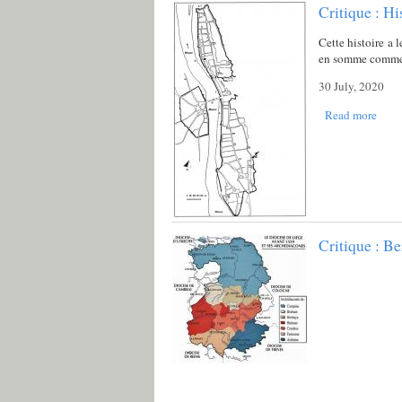
Critique : H
Cette histoire a 
en somme comme u
30 July, 2020
Read more
Critique : B