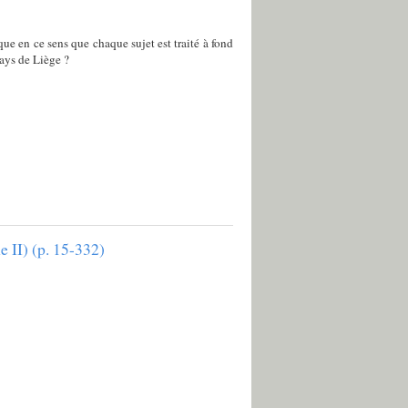
ue en ce sens que chaque sujet est traité à fond
ays de Liège ?
 II) (p. 15-332)