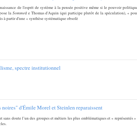
aissance de l'esprit de système à la pensée positive même si le pouvoir politique,
mpose la
Somme
d e Thomas d'Aquin (qui participe plutôt de la spéculation), « pou
s à partir d'une « synthèse systématique obsolè
isme, spectre institutionnel
 noires" d'Émile Morel et Steinlen reparaissent
t sans doute l’un des groupes et métiers les plus emblématiques et « représentés » 
les.