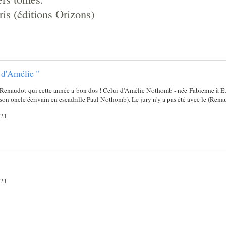
ris (éditions Orizons)
 d'Amélie "
 Renaudot qui cette année a bon dos ! Celui d'Amélie Nothomb - née Fabienne à Et
son oncle écrivain en escadrille Paul Nothomb). Le jury n'y a pas été avec le (Renau)
021
021