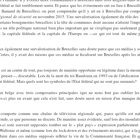
déral se fait terriblement sentir. Et parce que les évènements ont eu lieu à Bruxel
re flamand de Bruxelles), on peut comprendre qu'il y ait eu à Bruxelles par co
égional de sécurité
en novembre 2015. Une survalorisation également du rôle des 
e certains bourgmestres bruxellois à la tête de communes dont aucune n'atteint l'i
s un rôle politique national bien plus important qui ne s'explique pas seulement pa
it la capitale fédérale et la capitale de l'Europe ou —ce qui est tout de même p
aux également une survalorisation de Bruxelles sans doute parce que ces médias y son
rtes, il y avait des raisons que ces médias se focalisent sur Bruxelles après les a
e est au centre de tout, pas toujours de manière opportune ou légitime dans la mesur
penser—, discutable. Lors de la mort du roi Baudouin en 1993 ou de l'abdication de s
t fédéral. Mais quels sont les symboles de l'Etat fédéral qui ne sont pas surannés?
tat belge avec trois composantes principales (qui ne nous font pas oublier le
les-ci plus en avant que cela n'est fait, sans doute aussi en raison d'un manque 
omporte comme une chaîne de télévision régionale qui, parce qu'elle est nati
onde, ce que personne ne discute. De manière assez évidente, sauf lors des inondat
es-ci sont souvent supposées tomber sur le « plat pays » expression parfaitement 
la Wallonie et même (comme lors du lock-down et des évènements récents), qui a la 
ire dans ces médias supposés refléter la vie de la Communauté française. Et qu