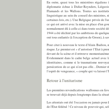
En outre, quasi tous les ministères régaliens
diplomatie échue à Didier Reynders, Liégeois 
Flamands et les Wallons. Toutes ses institut
linguistique au sein du conseil des ministres, r
certaines lois, etc.). Une Belgique privée de l'u
ce qui est arrivé avec la mise en place d'un g
normalement dû à celle-ci dans toute société dém
1944 a été déchiré par les ambitions de quelque
ont tous enfantés (à l'exception de Groen), à sa
Pour citer à nouveau le texte d’Alain Badiou, 
risque. Le premier est « d’autoriser l’Etat à pr
devant de la scène et il retrouve momentanément,
Evidemment dans le cadre belge actuel avec la
identitaires, comme si le traumatisme renvoyai
persécution de ce qui n’est pas elle…Dernier ri
l’esprit de vengeance, « couple qui va laisser l’E
Retour à l'unitarisme
Les premières revendications wallonnes en faveu
se trouvait déjà depuis longtemps dans la situ
Les attentats ont été l'occasion ou jamais pour
de l'Etat fédéral ! Ce niveau de pouvoir qui, se