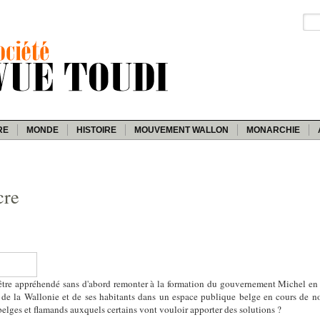
RE
MONDE
HISTOIRE
MOUVEMENT WALLON
MONARCHIE
cre
être appréhendé sans d'abord remonter à la formation du gouvernement Michel en
de la Wallonie et de ses habitants dans un espace publique belge en cours de nor
belges et flamands auxquels certains vont vouloir apporter des solutions ?