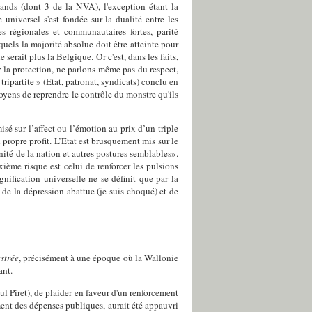
mands (dont 3 de la NVA), l'exception étant la
niversel s'est fondée sur la dualité entre les
s régionales et communautaires fortes, parité
quels la majorité absolue doit être atteinte pour
serait plus la Belgique. Or c'est, dans les faits,
 la protection, ne parlons même pas du respect,
ripartite » (Etat, patronat, syndicats) conclu en
oyens de reprendre le contrôle du monstre qu'ils
é sur l’affect ou l’émotion au prix d’un triple
 propre profit. L’Etat est brusquement mis sur le
ité de la nation et autres postures semblables».
ème risque est celui de renforcer les pulsions
nification universelle ne se définit que par la
 de la dépression abattue (je suis choqué) et de
strée
, précisément à une époque où la Wallonie
ant.
ul Piret), de plaider en faveur d'un renforcement
ement des dépenses publiques, aurait été appauvri