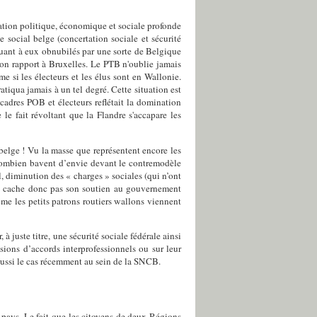
ination politique, économique et sociale profonde
 social belge (concertation sociale et sécurité
quant à eux obnubilés par une sorte de Belgique
son rapport à Bruxelles. Le PTB n'oublie jamais
e si les électeurs et les élus sont en Wallonie.
iqua jamais à un tel degré. Cette situation est
cadres POB et électeurs reflétait la domination
le fait révoltant que la Flandre s'accapare les
belge ! Vu la masse que représentent encore les
, combien bavent d’envie devant le contremodèle
, diminution des « charges » sociales (qui n’ont
n ne cache donc pas son soutien au gouvernement
même les petits patrons routiers wallons viennent
à juste titre, une sécurité sociale fédérale ainsi
sions d’accords interprofessionnels ou sur leur
ussi le cas récemment au sein de la SNCB.
 pays. Le fait que les citoyens de deux Régions