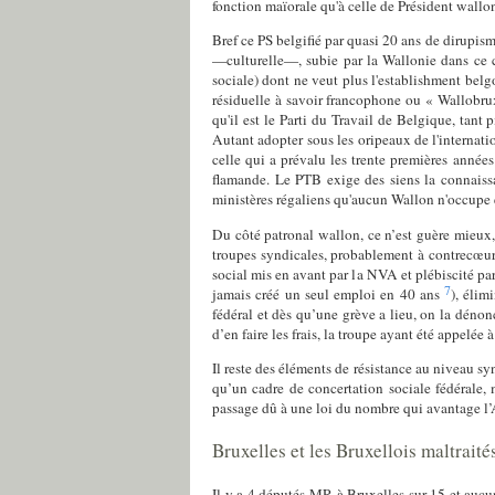
fonction maïorale qu'à celle de Président wallo
Bref ce PS belgifié par quasi 20 ans de dirupism
—culturelle—, subie par la Wallonie dans ce ca
sociale) dont ne veut plus l'establishment bel
résiduelle à savoir francophone ou « Wallobrux
qu'il est le Parti du Travail de Belgique, tant
Autant adopter sous les oripeaux de l'internat
celle qui a prévalu les trente premières année
flamande. Le PTB exige des siens la connaissan
ministères régaliens qu'aucun Wallon n'occupe e
Du côté patronal wallon, ce n’est guère mieux,
troupes syndicales, probablement à contrecœur,
social mis en avant par la NVA et plébiscité par
7
jamais créé un seul emploi en 40 ans
), élim
fédéral et dès qu’une grève a lieu, on la dénonc
d’en faire les frais, la troupe ayant été appelé
Il reste des éléments de résistance au niveau syn
qu’un cadre de concertation sociale fédérale, 
passage dû à une loi du nombre qui avantage l
Bruxelles et les Bruxellois maltraité
Il y a 4 députés MR à Bruxelles sur 15 et aucu