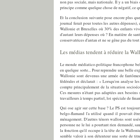
non pas sociale, mais nationale. Il y a un biais
principe comme quelque chose de négatif, ce qui
Et la conclusion suivante pose encore plus que
journal ferait pour toutes les autres dépenses)
Wallonie et Bruxelles où 30% des enfants viven
d'autant leurs dépenses où ? En matière de sant
conservatrices d'antan et ne se gêne pas du tou
Les médias tendent à réduire la Wal
Le monde médiatico-politique francophone belge
en quelque sorte... Pour reprendre une belle e
Wallonie sont devenus une armée de fantômes.
fédérales et déclarait : « Lorsqu'on analyse le
compte principalement de la situation socioé
Ces mesures n'étant pas adaptées aux besoins s
travailleurs à temps partiel, loi spéciale de fi
Qui ose agir sur cette base ? Le PS est toujour
belgo-flamand l'a utilisé quand il pouvait êtr
ménagement. D'autres ténors wallons sont usés 
personne ne le lui a pourtant rien demandé, sa
la fonction qu'il occupe à la tête de la Walloni
semble valoir à son détenteur une sorte de titr