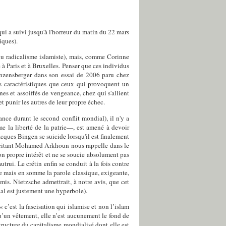
ui a suivi jusqu'à l'horreur du matin du 22 mars
iques).
 du radicalisme islamiste), mais, comme Corinne
é à Paris et à Bruxelles. Penser que ces individus
Enzensberger dans son essai de 2006 paru chez
s caractéristiques que ceux qui provoquent un
s et assoiffés de vengeance, chez qui s'allient
et punir les autres de leur propre échec.
ance durant le second conflit mondial), il n'y a
me la liberté de la patrie—, est amené à devoir
Jacques Bingen se suicide lorsqu'il est finalement
 citant Mohamed Arkhoun nous rappelle dans le
on propre intérêt et ne se soucie absolument pas
utrui. Le crétin enfin se conduit à la fois contre
ide mais en somme la parole classique, exigeante,
s. Nietzsche admettrait, à notre avis, que cet
cal est justement une hyperbole).
c’est la fascisation qui islamise et non l’islam
qu’un vêtement, elle n’est aucunement le fond de
 structure du capitalisme mondialisé dont elle est