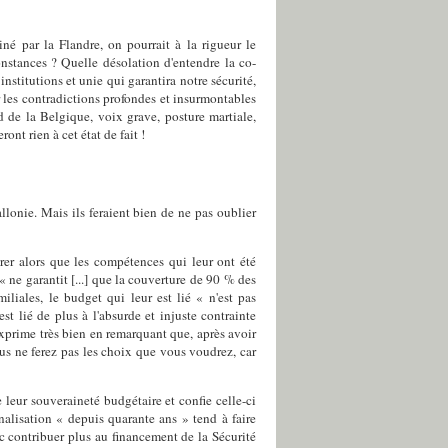
é par la Flandre, on pourrait à la rigueur le
nstances ? Quelle désolation d'entendre la co-
stitutions et unie qui garantira notre sécurité,
 les contradictions profondes et insurmontables
 de la Belgique, voix grave, posture martiale,
nt rien à cet état de fait !
lonie. Mais ils feraient bien de ne pas oublier
rer alors que les compétences qui leur ont été
 ne garantit [...] que la couverture de 90 % des
liales, le budget qui leur est lié « n'est pas
st lié de plus à l'absurde et injuste contrainte
xprime très bien en remarquant que, après avoir
s ne ferez pas les choix que vous voudrez, car
 leur souveraineté budgétaire et confie celle-ci
alisation « depuis quarante ans » tend à faire
c contribuer plus au financement de la Sécurité