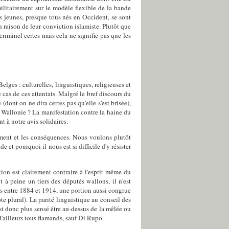
ilitairement sur le modèle flexible de la bande
s jeunes, presque tous nés en Occident, se sont
en raison de leur conviction islamiste. Plutôt que
criminel certes mais cela ne signifie pas que les
ges : culturelles, linguistiques, religieuses et
e cas de ces attentats. Malgré le bref discours du
(dont on ne dira certes pas qu'elle s'est brisée),
a Wallonie ? La manifestation contre la haine du
t à notre avis solidaires.
ement et les conséquences. Nous voulons plutôt
t pourquoi il nous est si difficile d'y résister
ion est clairement contraire à l'esprit même du
à peine un tiers des députés wallons, il n'est
entre 1884 et 1914, une portion aussi congrue
te plural). La parité linguistique au conseil des
est donc plus sensé être au-dessus de la mêlée ou
'ailleurs tous flamands, sauf Di Rupo.