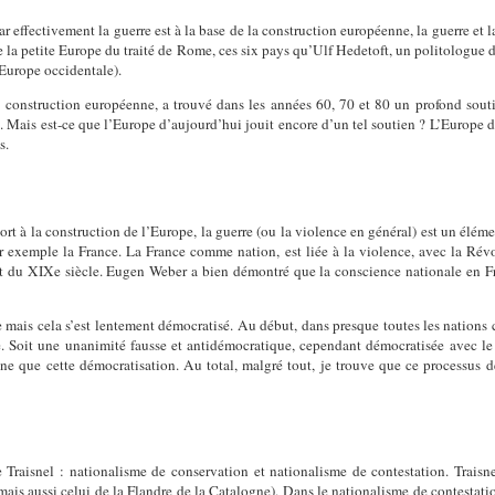
r effectivement la guerre est à la base de la construction européenne, la guerre et 
 de la petite Europe du traité de Rome, ces six pays qu’Ulf Hedetoft, un politologue
Europe occidentale).
la construction européenne, a trouvé dans les années 60, 70 et 80 un profond sout
s. Mais est-ce que l’Europe d’aujourd’hui jouit encore d’un tel soutien ? L’Europe d
s.
ort à
la construction de l’Europe, la guerre (ou la violence en général) est un élé
par exemple la France. La France comme nation, est liée à la violence, avec la Révo
t du XIXe siècle. Eugen Weber a bien démontré que la conscience nationale en Fra
ce mais cela s’est lentement démocratisé. Au début, dans presque toutes les nations 
. Soit une unanimité fausse et antidémocratique, cependant démocratisée avec le 
e que cette démocratisation. Au total, malgré tout, je trouve que ce processus d
Traisnel : nationalisme de conservation et nationalisme de contestation. Trais
mais aussi celui de la Flandre de la Catalogne). Dans le nationalisme de contestatio