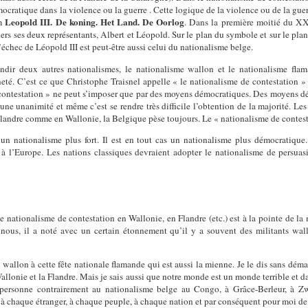
ocratique dans la violence ou la guerre . Cette logique de la violence ou de la guer
Leopold III. De koning. Het Land. De Oorlog
m
. Dans la première moitié du XX
avers ses deux représentants, Albert et Léopold. Sur le plan du symbole et sur le plan
échec de Léopold III est peut-être aussi celui du nationalisme belge.
ndir deux autres nationalismes, le nationalisme wallon et le nationalisme fla
neté. C’est ce que Christophe Traisnel appelle « le nationalisme de contestation 
 contestation » ne peut s’imposer que par des moyens démocratiques. Des moyens démo
e une unanimité et même c’est se rendre très difficile l’obtention de la majorité. L
landre comme en Wallonie, la Belgique pèse toujours. Le « nationalisme de contesta
 un nationalisme plus fort. Il est en tout cas un nationalisme plus démocratiq
à l’Europe. Les nations classiques devraient adopter le nationalisme de persuas
e nationalisme de contestation en Wallonie, en Flandre (etc.) est à la pointe de la 
nous, il a noté avec un certain étonnement qu’il y a souvent des militants w
t wallon à cette fête nationale flamande qui est aussi la mienne. Je le dis sans dé
a Wallonie et la Flandre. Mais je sais aussi que notre monde est un monde terrible e
 personne contrairement au nationalisme belge au Congo, à Grâce-Berleur, à Zw
 à chaque étranger, à chaque peuple, à chaque nation et par conséquent pour moi de