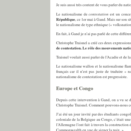
Je suis aussi très content de vous parler du nat
Le nationalisme de
contestation
est un concep
République
, ce 1er mai à Gand. Mais sur son s
le nationalisme de type ethnique (« volksnatio
En fait, à Gand je n’ai pas parlé de cette différ
Christophe Traisnel a créé ces deux expressions
de contestation. Le rôle des mouvements natio
Traisnel voulait aussi parler de l’Acadie et de 
Le nationalisme wallon et le nationalisme flam
français car il n’est pas juste de traduire « 
nationalisme de contestation est progressiste.
Europe et Congo
Depuis cette intervention à Gand, on a vu se d
Christophe Traisnel. Comment pouvons-nous com
J’ai été un jour invité par des étudiants congol
coloniale de la Belgique au Congo, c’était une 
l’Allemagne l’ont fait à travers la constructi
Commonwealth en vue de signer la paix. »