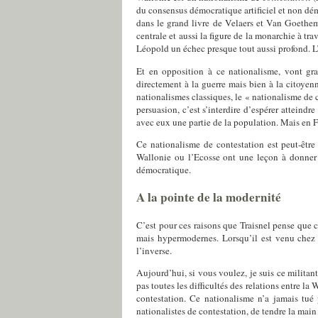
du consensus démocratique artificiel et non dém
dans le grand livre de Velaers et Van Goethe
centrale et aussi la figure de la monarchie à tr
Léopold un échec presque tout aussi profond. L’
Et en opposition à ce nationalisme, vont gra
directement à la guerre mais bien à la citoyen
nationalismes classiques, le « nationalisme de
persuasion, c’est s’interdire d’espérer atteindr
avec eux une partie de la population. Mais en F
Ce nationalisme de contestation est peut-être
Wallonie ou l’Ecosse ont une leçon à donner 
démocratique.
A la pointe de la modernité
C’est pour ces raisons que Traisnel pense que c
mais hypermodernes. Lorsqu’il est venu chez 
l’inverse.
Aujourd’hui, si vous voulez, je suis ce militan
pas toutes les difficultés des relations entre l
contestation. Ce nationalisme n’a jamais tué
nationalistes de contestation, de
tendre la main