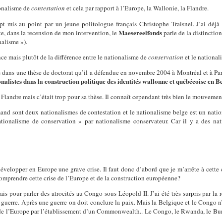
ionalisme de
contestation
et cela par rapport à l’Europe, la Wallonie, la Flandre.
t mis au point par un jeune politologue français Christophe Traisnel. J’ai déjà
Maesereelfonds
ite, dans la recension de mon intervention, le
parle de la distinction
nalisme »).
ence mais plutôt de la différence entre le nationalisme de
conservation
et le national
 dans une thèse de doctorat qu’il a défendue en novembre 2004 à Montréal et à Paris 
nalistes dans la construction politique des identités wallonne et québécoise en 
la Flandre mais c’était trop pour sa thèse. Il connaît cependant très bien le mouveme
and sont deux nationalismes de contestation et le nationalisme belge est un nationa
nationalisme de conservation » par nationalisme conservateur. Car il y a des nat
évelopper en Europe une grave crise. Il faut donc d’abord que je m’arrête à
cette
prendre cette crise de l’Europe et de la construction européenne?
ais pour parler des atrocités au Congo sous Léopold II. J’ai été très surpris par la
guerre. Après une guerre on doit conclure la paix. Mais la Belgique et le Congo n’
on de l’Europe par l’établissement d’un Commonwealth.. Le Congo, le Rwanda, le Bu