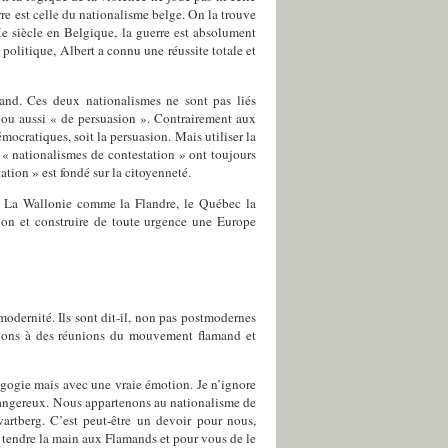
re est celle du nationalisme belge. On la trouve
e siècle en Belgique, la guerre est absolument
 politique, Albert a connu une réussite totale et
mand. Ces deux nationalismes ne sont pas liés
» ou aussi « de persuasion ». Contrairement aux
cratiques, soit la persuasion. Mais utiliser la
es « nationalismes de contestation » ont toujours
tion » est fondé sur la citoyenneté.
ue. La Wallonie comme la Flandre, le Québec la
ion et construire de toute urgence une Europe
modernité. Ils sont dit-il, non pas postmodernes
allons à des réunions du mouvement flamand et
magogie mais avec une vraie émotion. Je n’ignore
t dangereux. Nous appartenons au nationalisme de
artberg.
C’est peut-être un devoir pour nous,
 tendre la main aux Flamands et pour vous de le