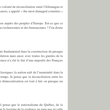
la volonté de réconciliation entre l’Allemagne et
 danois, a appelé « the most damaged countries »
ien auprès des peuples d’Europe. Est-ce que ce
es technocrates et des bureaucrates ? J’en doute
ment fondamental dans la construction de presque
lution mais aussi avec toutes les guerres de la
nce n’a été le fait d’une majorité des Français
classiques, la nation naît de l’unanimité
dans la
temps. Je pense que la réconciliation entre les
e démocratisation est tout à fait ou presque un
nel pense que le nationalisme du Québec, de la
n la logique de la violence ne joue pas ni celle