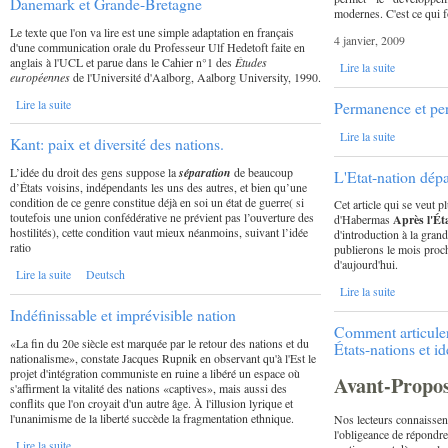
Danemark et Grande-Bretagne
modernes. C'est ce qui f
Le texte que l'on va lire est une simple adaptation en français
4 janvier, 2009
d'une communication orale du Professeur Ulf Hedetoft faite en
anglais à l'UCL et parue dans le Cahier n°1 des
Études
Lire la suite
européennes
de l'Université d'Aalborg, Aalborg University, 1990.
Lire la suite
Permanence et per
Lire la suite
Kant: paix et diversité des nations.
L’idée du droit des gens suppose la
séparation
de beaucoup
L'Etat-nation dép
d’États voisins, indépendants les uns des autres, et bien qu’une
condition de ce genre constitue déjà en soi un état de guerre( si
Cet article qui se veut 
toutefois une union confédérative ne prévient pas l’ouverture des
d'Habermas
Après l'Ét
hostilités), cette condition vaut mieux néanmoins, suivant l’idée
d'introduction à la gra
ratio
publierons le mois procha
d'aujourd'hui.
Lire la suite
Deutsch
Lire la suite
Indéfinissable et imprévisible nation
Comment articuler
«La fin du 20e siècle est marquée par le retour des nations et du
États-nations et i
nationalisme», constate Jacques Rupnik en observant qu'à l'Est le
projet d'intégration communiste en ruine a libéré un espace où
Avant-Propo
s'affirment la vitalité des nations «captives», mais aussi des
conflits que l'on croyait d'un autre âge. À l'illusion lyrique et
l'unanimisme de la liberté succède la fragmentation ethnique.
Nos lecteurs connaissen
l'obligeance de répondre
Lire la suite