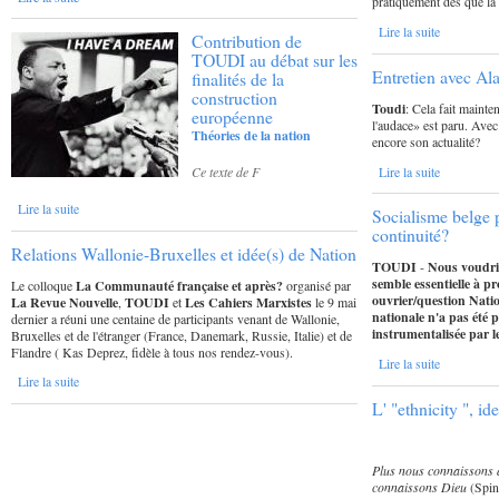
pratiquement dès que la 
Lire la suite
Contribution de
TOUDI au débat sur les
Entretien avec Ala
finalités de la
construction
Toudi
: Cela fait mainte
européenne
l'audace» est paru. Avec t
Théories de la nation
encore son actualité?
Lire la suite
Ce texte de F
Lire la suite
Socialisme belge 
continuité?
Relations Wallonie-Bruxelles et idée(s) de Nation
TOUDI
-
Nous voudri
semble essentielle à p
Le colloque
La Communauté française et après?
organisé par
ouvrier/question Natio
La Revue Nouvelle
,
TOUDI
et
Les Cahiers Marxistes
le 9 mai
nationale n'a pas été
dernier a réuni une centaine de participants venant de Wallonie,
instrumentalisée par l
Bruxelles et de l'étranger (France, Danemark, Russie, Italie) et de
Flandre ( Kas Deprez, fidèle à tous nos rendez-vous).
Lire la suite
Lire la suite
L' "ethnicity ", ide
Plus nous connaissons d
connaissons Dieu
(Spin