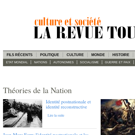
FILS RÉCENTS
POLITIQUE
CULTURE
MONDE
HISTOIRE
ETAT MONDIAL
NATIONS
AUTONOMIES
SOCIALISME
GUERRE ET PAIX
Théories de la Nation
Identité postnationale et
identité reconstructive
Lire la suite
Jean-Marc Ferry l'identité postnationale et les