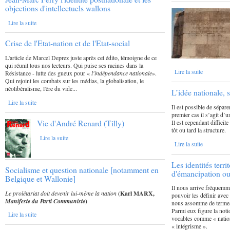
objections d'intellectuels wallons
Lire la suite
Crise de l'Etat-nation et de l'Etat-social
L'article de Marcel Deprez juste après cet édito, témoigne de ce
qui réunit tous nos lecteurs. Qui puise ses racines dans la
Lire la suite
Résistance - lutte des gueux pour «
l'indépendance nationale
».
Qui rejoint les combats sur les médias, la globalisation, le
néolibéralisme, l'ère du vide...
L’idée nationale, 
Lire la suite
Il est possible de sépare
premier cas il s’agit d’
Vie d'André Renard (Tilly)
Il est cependant diffici
tôt ou tard la structure.
Lire la suite
Lire la suite
Les identités terri
Socialisme et question nationale [notamment en
d'émancipation ou 
Belgique et Wallonie]
Il nous arrive fréquemm
Le prolétariat doit devenir lui-même la nation
(Karl MARX,
pouvoir les définir avec
Manifeste du Parti Communiste
)
nous assomme de termes 
Parmi eux figure la not
Lire la suite
vocables comme « nation
« intégrisme ».