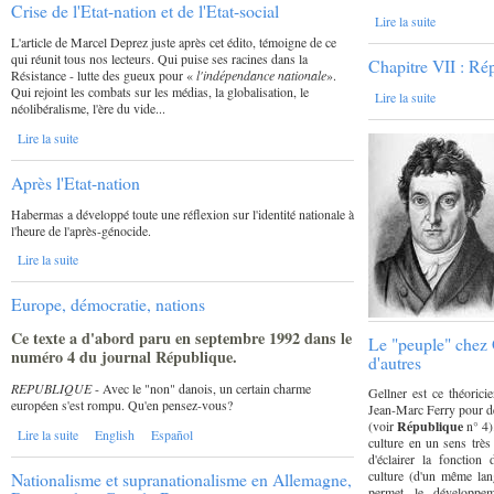
Crise de l'Etat-nation et de l'Etat-social
Lire la suite
L'article de Marcel Deprez juste après cet édito, témoigne de ce
qui réunit tous nos lecteurs. Qui puise ses racines dans la
Chapitre VII : Rép
Résistance - lutte des gueux pour «
l'indépendance nationale
».
Qui rejoint les combats sur les médias, la globalisation, le
Lire la suite
néolibéralisme, l'ère du vide...
Lire la suite
Après l'Etat-nation
Habermas a développé toute une réflexion sur l'identité nationale à
l'heure de l'après-génocide.
Lire la suite
Europe, démocratie, nations
Ce texte a d'abord paru en septembre 1992 dans le
Le "peuple" chez 
numéro 4 du journal
République.
d'autres
REPUBLIQUE
- Avec le "non" danois, un certain charme
Gellner est ce théorici
européen s'est rompu. Qu'en pensez-vous?
Jean-Marc Ferry pour dé
(voir
République
n° 4).
Lire la suite
English
Español
culture en un sens très 
d'éclairer la fonction
culture (d'un même lan
Nationalisme et supranationalisme en Allemagne,
permet le développem