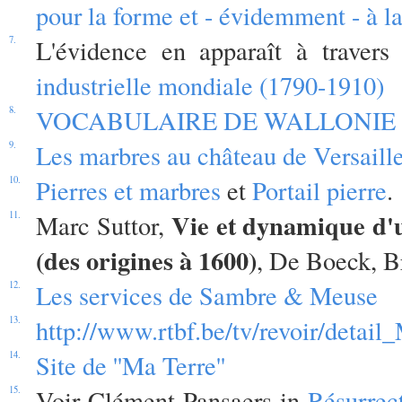
pour la forme et - évidemment - à 
7.
L'évidence en apparaît à travers 
industrielle mondiale (1790-1910)
8.
VOCABULAIRE DE WALLONIE
9.
Les marbres au château de Versaill
10.
Pierres et marbres
et
Portail pierre
.
Vie et dynamique d'
11.
Marc Suttor,
(des origines à 1600)
, De Boeck, B
12.
Les services de Sambre & Meuse
13.
http://www.rtbf.be/tv/revoir/deta
14.
Site de ''Ma Terre''
15.
Voir Clément Pansaers in
Résurrec