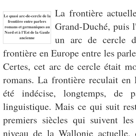
La frontière actuel
Le quasi arc-de-cercle de la
frontière entre parlers
Grand-Duché, puis l
romans et germaniques au
Nord et à l'Est de la Gaule
un arc de cercle d
ancienne
frontière en Europe entre les parl
Certes, cet arc de cercle était m
romans. La frontière reculait en
été indécise, longtemps, de pa
linguistique. Mais ce qui suit re
premiers siècles qui suivent le
niveau de la Wallonie actuelle, 