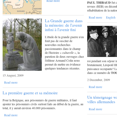
Read more
PAUL THIBAUD
fut 
revues (RER) en décemb
réhabilitation de la nati
Read more
English
La Grande guerre dans
la mémoire: de l'avenir
infini à l'avenir fini
L'étude de la grande guerre n'en
finit pas de susciter de
nouvelles recherches
passionnantes dans le champ
de l'histoire «
culturelle
», la
parution de deux ouvrages chez
l'éditeur Armand Colin nous
roi pendant son séjour 
permet de mettre en évidence
brutalement, Léopold III
quelques tendances récentes.
puissance occupante? La
dans ce numéro de
TO
15 August, 2009
2 December, 2009
Read more
Read more
La première guerre et sa mémoire
Un témoignage wa
Pour la Belgique, aux prisonniers de guerre militaires, il faut
villes allemandes
ajouter les prisonniers civils surtout faits au début de la guerre, au
total, il y aurait environ 40.000 prisonniers.
Read more
Read more