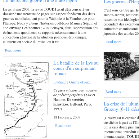
La deuxième guerre d'une autre façon
Les guerres d'Her
En avril-mai 2003, la revue
TOUDI
avait déjà consacré un
C'est sous ce titre qu'
dossier d'une trentaine de pages sur l'aspect fondateur des deux
Benoît-Jannin, (édition
guerres mondiales, tant pour la Wallonie et la Flandre que pour
raison de son idéologie 
l'Europe. Nous y citions l'historien québécois Maurice Séguin et
cependant des excepti
son ouvrage
Les normes
: «Tout citoyen, dans l'appréciation des
antiraciste et anticoloni
événements quotidiens, se rapporte nécessairement à une
japonaise des années 20 
conception générale de la situation politique, économique,
culturelle ou sociale du milieu où il vit.
Read more
Read more
La bataille de la Lys au
coeur d'un surprenant
roman
Littérature
Guerre et paix
Ce pays vit dans une manière
Read more
de présent perpétuel
(Xavier
Hanotte,
De secrètes
La crise de l'ulti
injustices,
Belfond, Paris,
Grozny (6-11 déc
1997)
18 February, 2009
[Grozny est la capitale 
suscité de la part de l'
Read more
qui a sans doute pris l'i
international, introduit
internationales.
TOUD