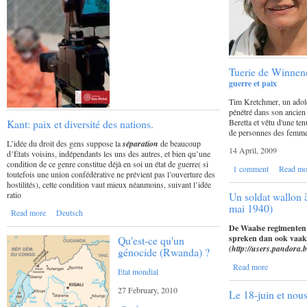
Tuerie de Winnend
guerre et paix
Tim Kretchmer, un adole
pénétré dans son ancien
Beretta et vêtu d'une ten
Kant: paix et diversité des nations.
de personnes des femmes
L’idée du droit des gens suppose la
séparation
de beaucoup
14 April, 2009
d’États voisins, indépendants les uns des autres, et bien qu’une
condition de ce genre constitue déjà en soi un état de guerre( si
1 comment
Read mo
toutefois une union confédérative ne prévient pas l’ouverture des
hostilités), cette condition vaut mieux néanmoins, suivant l’idée
ratio
Un soldat wallon à
mai 1940)
Read more
Deutsch
De Waalse regimenten 
spreken dan ook vaak 
Qu'est-ce qu'un
(
http://users.pandora.b
génocide (Rwanda) ?
Read more
Etat mondial
27 February, 2010
Le 18-juin et nou