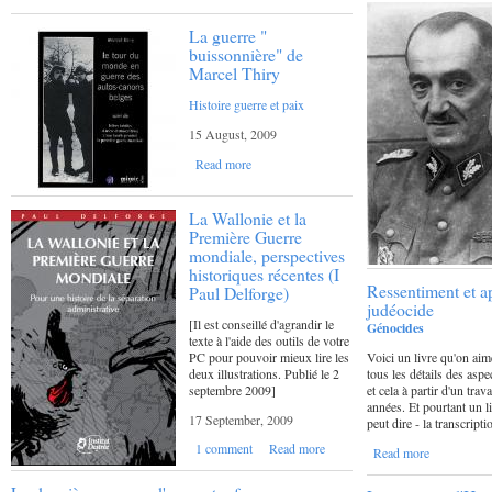
La guerre "
buissonnière" de
Marcel Thiry
Histoire guerre et paix
15 August, 2009
Read more
La Wallonie et la
Première Guerre
mondiale, perspectives
historiques récentes (I
Ressentiment et ap
Paul Delforge)
judéocide
[Il est conseillé d'agrandir le
Génocides
texte à l'aide des outils de votre
PC pour pouvoir mieux lire les
Voici un livre qu'on aime
deux illustrations. Publié le 2
tous les détails des as
septembre 2009]
et cela à partir d'un tra
années. Et pourtant un li
17 September, 2009
peut dire - la transcript
1 comment
Read more
Read more