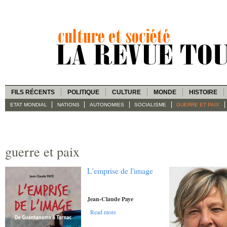
FILS RÉCENTS
POLITIQUE
CULTURE
MONDE
HISTOIRE
ETAT MONDIAL
NATIONS
AUTONOMIES
SOCIALISME
GUERRE ET PAIX
guerre et paix
L'emprise de l'image
Jean-Claude Paye
Read more