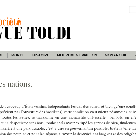
RE
MONDE
HISTOIRE
MOUVEMENT WALLON
MONARCHIE
es nations.
de beaucoup d’États voisins, indépendants les uns des autres, et bien qu’une condit
prévient pas l’ouverture des hostilités), cette condition vaut mieux néanmoins, suiva
toutes les autres, se transforme en une monarchie universelle ; les lois, en e
, et un despotisme sans âme, tombe après avoir extirpé les germes de bien, finalement
manière à une paix durable, c’est-à-dire en gouvernant, si possible, toute la terre. L
on des peuples et pour les séparer, à savoir, la
diversité
des
langues
et des
religio