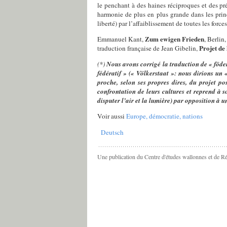
le penchant à des haines réciproques et des pr
harmonie de plus en plus grande dans les princ
liberté) par l’affaiblissement de toutes les force
Zum ewigen Frieden
Emmanuel Kant,
, Berlin
Projet de 
traduction française de Jean Gibelin,
(*)
Nous avons corrigé la traduction de «
föde
fédératif
» («
Völkerstaat
»: nous dirions un 
proche, selon ses propres dires, du projet po
confrontation de leurs cultures et reprend à 
disputer l’air et la lumière) par opposition à u
Voir aussi
Europe, démocratie, nations
Deutsch
Une publication du Centre d'études wallonnes et de R