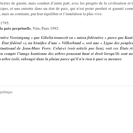
étextes de guerre, mais conduit d’autre part, avec les progrès de la civilisation 
ipes, et une entente dans un état de paix, qui n’est point produit et garanti co
s, mais au contraire, par leur équilibre et l’émulation la plus vive.
, 1795.
la paix perpétuelle
, Vrin, Paris 1992.
rative Vereinigung
»
que Gibelin transcrit en «
union fédérative
» parce que Kant 
«
État fédéral
»), au bénéfice d’une «
Völkerbund
», soit une «
Ligue des peuple
stnational de Jean-Marc Ferry. Celui-ci (voir article par lien), voit ces États r
son compte l’image kantienne des arbres poussant haut et droit lorsqu’ils sont no
n arbre isolé, rabougri dans la plaine parce qu’il n’a rien à quoi se mesurer.
épublique