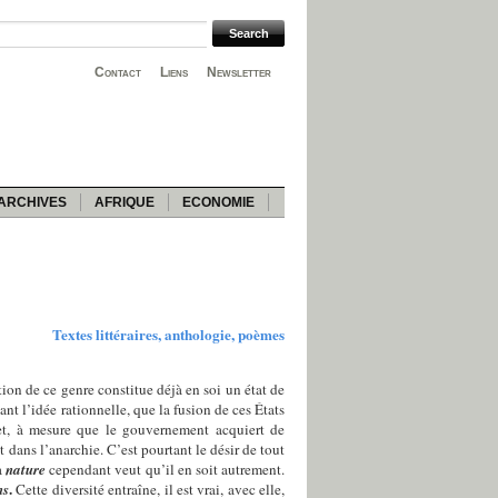
Contact
Liens
Newsletter
ARCHIVES
AFRIQUE
ECONOMIE
Textes littéraires, anthologie, poèmes
ion de ce genre constitue déjà en soi un état de
nt l’idée rationnelle, que la fusion de ces États
ffet, à mesure que le gouvernement acquiert de
 dans l’anarchie. C’est pourtant le désir de tout
a
nature
cependant veut qu’il en soit autrement.
.
ns
Cette diversité entraîne, il est vrai, avec elle,