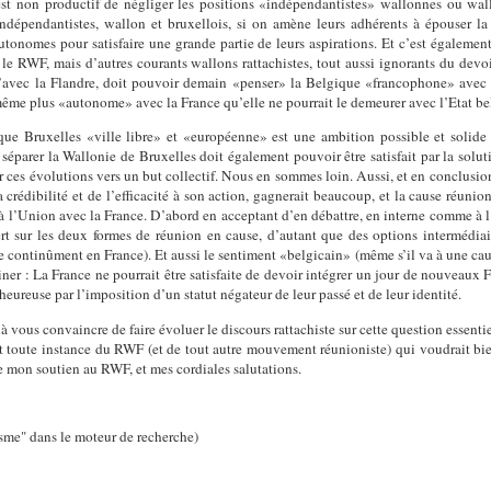
est non productif de négliger les positions «indépendantistes» wallonnes ou wall
indépendantistes, wallon et bruxellois, si on amène leurs adhérents à épouser l
utonomes pour satisfaire une grande partie de leurs aspirations. Et c’est également
 le RWF, mais d’autres courants wallons rattachistes, tout aussi ignorants du devo
’avec la Flandre, doit pouvoir demain «penser» la Belgique «francophone» avec l
même plus «autonome» avec la France qu’elle ne pourrait le demeurer avec l’Etat be
que Bruxelles «ville libre» et «européenne» est une ambition possible et solide 
 séparer la Wallonie de Bruxelles doit également pouvoir être satisfait par la solut
ces évolutions vers un but collectif. Nous en sommes loin. Aussi, et en conclusion,
crédibilité et de l’efficacité à son action, gagnerait beaucoup, et la cause réunio
à l’Union avec la France. D’abord en acceptant d’en débattre, en interne comme à l’
ert sur les deux formes de réunion en cause, d’autant que des options intermédiai
e continûment en France). Et aussi le sentiment «belgicain» (même s’il va à une caus
r : La France ne pourrait être satisfaite de devoir intégrer un jour de nouveaux F
heureuse par l’imposition d’un statut négateur de leur passé et de leur identité.
 vous convaincre de faire évoluer le discours rattachiste sur cette question essentiel
t toute instance du RWF (et de tout autre mouvement réunioniste) qui voudrait bi
me mon soutien au RWF, et mes cordiales salutations.
isme" dans le moteur de recherche)