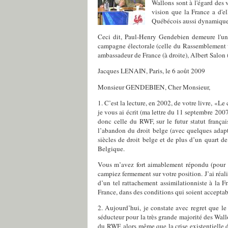
Wallons sont à l'égard des v
vision que la France a d'el
Québécois aussi dynamiques 
Ceci dit, Paul-Henry Gendebien demeure l'une 
campagne électorale (celle du Rassemblement w
ambassadeur de France (à droite), Albert Salon 
Jacques LENAIN, Paris, le 6 août 2009
Monsieur GENDEBIEN, Cher Monsieur,
1. C’est la lecture, en 2002, de votre livre, «L
je vous ai écrit (ma lettre du 11 septembre 2007)
donc celle du RWF, sur le futur statut françai
l’abandon du droit belge (avec quelques adapta
siècles de droit belge et de plus d’un quart d
Belgique.
Vous m’avez fort aimablement répondu (pour m
campiez fermement sur votre position. J’ai réa
d’un tel rattachement assimilationniste à la
France, dans des conditions qui soient acceptab
2. Aujourd’hui, je constate avec regret que le
séducteur pour la très grande majorité des Wallo
du RWF, alors même que la crise existentielle de