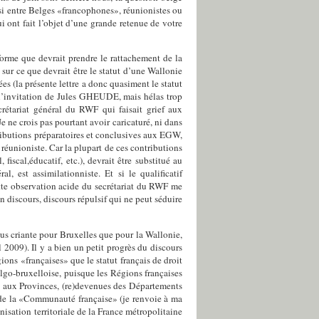
ssi entre Belges «francophones», réunionistes ou
 ont fait l’objet d’une grande retenue de votre
orme que devrait prendre le rattachement de la
sur ce que devrait être le statut d’une Wallonie
s (la présente lettre a donc quasiment le statut
à l’invitation de Jules GHEUDE, mais hélas trop
ecrétariat général du RWF qui faisait grief aux
 ne crois pas pourtant avoir caricaturé, ni dans
tributions préparatoires et conclusives aux EGW,
réunioniste. Car la plupart de ces contributions
 fiscal,éducatif, etc.), devrait être substitué au
, est assimilationniste. Et si le qualificatif
ette observation acide du secrétariat du RWF me
 discours, discours répulsif qui ne peut séduire
us criante pour Bruxelles que pour la Wallonie,
 2009). Il y a bien un petit progrès du discours
ns «françaises» que le statut français de droit
go-bruxelloise, puisque les Régions françaises
t aux Provinces, (re)devenues des Départements
ces de la «Communauté française» (je renvoie à ma
nisation territoriale de la France métropolitaine