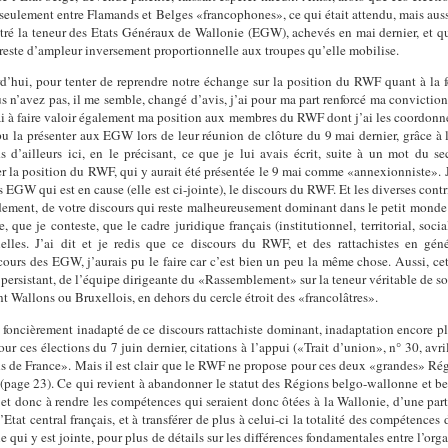
n seulement entre Flamands et Belges «francophones», ce qui était attendu, mais au
ntré la teneur des Etats Généraux de Wallonie (EGW), achevés en mai dernier, et qui
e reste d’ampleur inversement proportionnelle aux troupes qu’elle mobilise.
d’hui, pour tenter de reprendre notre échange sur la position du RWF quant à la f
s n’avez pas, il me semble, changé d’avis, j’ai pour ma part renforcé ma conviction 
rai à faire valoir également ma position aux membres du RWF dont j’ai les coordonnée
jà pu la présenter aux EGW lors de leur réunion de clôture du 9 mai dernier, grâce 
 d’ailleurs ici, en le précisant, ce que je lui avais écrit, suite à un mot du s
r la position du RWF, qui y aurait été présentée le 9 mai comme «annexionniste». Je
s EGW qui est en cause (elle est ci-jointe), le discours du RWF. Et les diverses con
videment, de votre discours qui reste malheureusement dominant dans le petit monde 
que je conteste, que le cadre juridique français (institutionnel, territorial, social,
les. J’ai dit et je redis que ce discours du RWF, et des rattachistes en général
ours des EGW, j’aurais pu le faire car c’est bien un peu la même chose. Aussi, c
persistant, de l’équipe dirigeante du «Rassemblement» sur la teneur véritable de son
t Wallons ou Bruxellois, en dehors du cercle étroit des «francolâtres».
e foncièrement inadapté de ce discours rattachiste dominant, inadaptation encore pl
es élections du 7 juin dernier, citations à l’appui («Trait d’union», n° 30, avril
s de France». Mais il est clair que le RWF ne propose pour ces deux «grandes» Régio
page 23). Ce qui revient à abandonner le statut des Régions belgo-wallonne et bel
et donc à rendre les compétences qui seraient donc ôtées à la Wallonie, d’une par
 l’Etat central français, et à transférer de plus à celui-ci la totalité des compéten
qui y est jointe, pour plus de détails sur les différences fondamentales entre l’orga