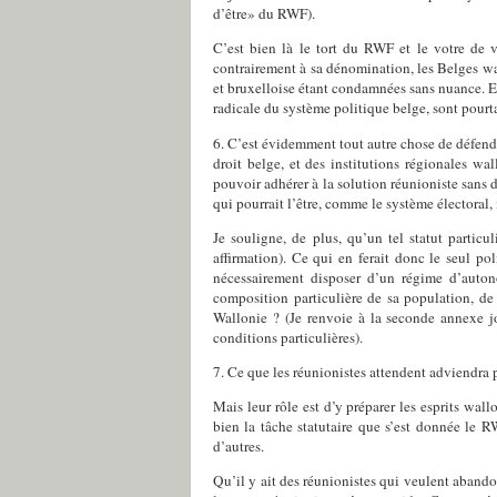
d’être» du RWF).
C’est bien là le tort du RWF et le votre de v
contrairement à sa dénomination, les Belges wa
et bruxelloise étant condamnées sans nuance. Et
radicale du système politique belge, sont pourta
6. C’est évidemment tout autre chose de défendre
droit belge, et des institutions régionales w
pouvoir adhérer à la solution réunioniste sans d
qui pourrait l’être, comme le système électoral,
Je souligne, de plus, qu’un tel statut particu
affirmation). Ce qui en ferait donc le seul p
nécessairement disposer d’un régime d’auton
composition particulière de sa population, de 
Wallonie ? (Je renvoie à la seconde annexe jo
conditions particulières).
7. Ce que les réunionistes attendent adviendra p
Mais leur rôle est d’y préparer les esprits wal
bien la tâche statutaire que s’est donnée le R
d’autres.
Qu’il y ait des réunionistes qui veulent abando