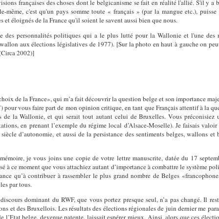
isions françaises des choses dont le belgicanisme se fait en réalité l'allié. S'il y
le-même, c'est qu'un pays somme toute « français » (par la mangue etc.), puisse 
et éloignés de la France qu'il soient le savent aussi bien que nous.
des personnalités politiques qui a le plus lutté pour la Wallonie et l'une des r
allon aux élections législatives de 1977). [Sur la photo en haut à gauche on peu
(Circa 2002)]
e choix de la France», qui m’a fait découvrir la question belge et son importance maj
 pour vous faire part de mon opinion critique, en tant que Français attentif à la ques
s de la Wallonie, et qui serait tout autant celui de Bruxelles. Vous préconisiez
tions, en prenant l’exemple du régime local d’Alsace-Moselle). Je faisais valoir 
e siècle d’autonomie, et aussi de la persistance des sentiments belges, wallons et
émoire, je vous joins une copie de votre lettre manuscrite, datée du 17 septe
lisé à ce moment que vous attachiez autant d’importance à combattre le système poli
 France qu’à contribuer à rassembler le plus grand nombre de Belges «francophon
les par tous.
 discours dominant du RWF, que vous portez presque seul, n’a pas changé. Il rest
ns et des Bruxellois. Les résultats des élections régionales de juin dernier me parais
 l’Etat belge, devenue patente, laissait espérer mieux. Ainsi, alors que ces électio