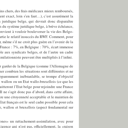
moins chers, des frais médicaux mieux remboursés,
ent exact, loin s’en faut…), c’est assurément la
 juridique belge, qui devrait donc disparaître
fin du système juridique belge, à brève échéance,
 revient à vouloir bouleverser la vie des Belgo-
partie le relatif insuccès du RWF. Comment, pour
r, même s’il ne croit plus guère en l’avenir de la
n France : 7%, en Belgique : 70%, écart immense
ble aux syndicats belges, et de l’autre un cadre
milationniste peuvent être multipliés à l’infini.
loir garder de la Belgique (comme l’Allemagne de
er combien les situations sont différentes et ne
apparemment inébranlable, se trompe d’objectif
at wallon ou un Etat wallo-bruxellois (ce que les
uitteront l’Etat belge pour rejoindre une France
l ne s’agit donc pas d’abord, dans cette affaire,
dire une citoyenneté acceptable et le maintien de
at français est le seul cadre possible pour cela
e, wallon et bruxellois (aspect fondamental sur
hones» un rattachement-assimilation, avec pour
gence qui n’est pas, officiellement, la «raison