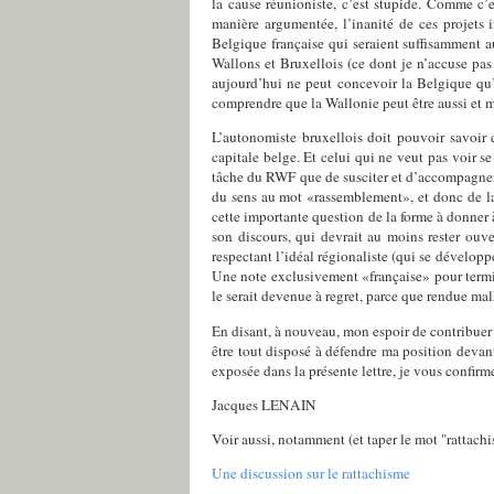
la cause réunioniste, c’est stupide. Comme c’
manière argumentée, l’inanité de ces projets 
Belgique française qui seraient suffisamment a
Wallons et Bruxellois (ce dont je n’accuse pas
aujourd’hui ne peut concevoir la Belgique qu
comprendre que la Wallonie peut être aussi et 
L’autonomiste bruxellois doit pouvoir savoir 
capitale belge. Et celui qui ne veut pas voir se
tâche du RWF que de susciter et d’accompagner 
du sens au mot «rassemblement», et donc de la 
cette importante question de la forme à donner 
son discours, qui devrait au moins rester ouv
respectant l’idéal régionaliste (qui se développ
Une note exclusivement «française» pour termine
le serait devenue à regret, parce que rendue mal
En disant, à nouveau, mon espoir de contribuer à
être tout disposé à défendre ma position devan
exposée dans la présente lettre, je vous confir
Jacques LENAIN
Voir aussi, notamment (et taper le mot "rattach
Une discussion sur le rattachisme