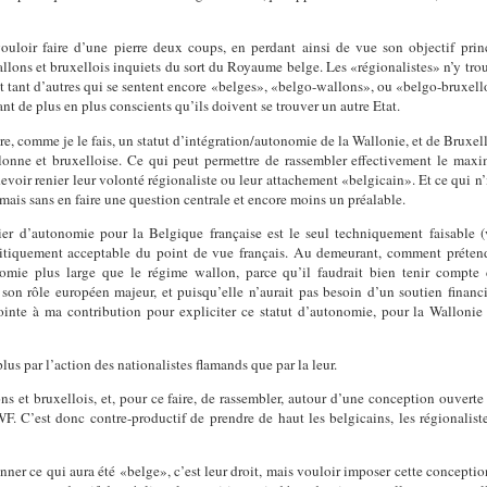
ouloir faire d’une pierre deux coups, en perdant ainsi de vue son objectif pri
llons et bruxellois inquiets du sort du Royaume belge. Les «régionalistes» n’y tr
 tant d’autres qui se sentent encore «belges», «belgo-wallons», ou «belgo-bruxelloi
nt de plus en plus conscients qu’ils doivent se trouver un autre Etat.
, comme je le fais, un statut d’intégration/autonomie de la Wallonie, et de Bruxelle
allonne et bruxelloise. Ce qui peut permettre de rassembler effectivement le ma
evoir renier leur volonté régionaliste ou leur attachement «belgicain». Et ce qui n’i
 mais sans en faire une question centrale et encore moins un préalable.
lier d’autonomie pour la Belgique française est le seul techniquement faisable (
olitiquement acceptable du point de vue français. Au demeurant, comment prétend
omie plus large que le régime wallon, parce qu’il faudrait bien tenir compte 
son rôle européen majeur, et puisqu’elle n’aurait pas besoin d’un soutien financie
inte à ma contribution pour expliciter ce statut d’autonomie, pour la Wallonie
lus par l’action des nationalistes flamands que par la leur.
lons et bruxellois, et, pour ce faire, de rassembler, autour d’une conception ouver
WF. C’est donc contre-productif de prendre de haut les belgicains, les régionaliste
nner ce qui aura été «belge», c’est leur droit, mais vouloir imposer cette concepti