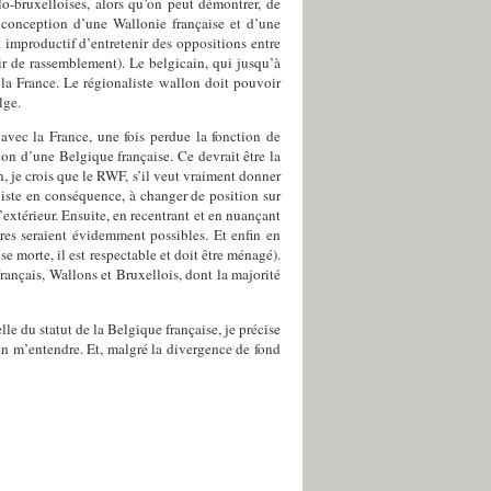
o-bruxelloises, alors qu’on peut démontrer, de
a conception d’une Wallonie française et d’une
 improductif d’entretenir des oppositions entre
ir de rassemblement). Le belgicain, qui jusqu’à
a France. Le régionaliste wallon doit pouvoir
lge.
avec la France, une fois perdue la fonction de
ion d’une Belgique française. Ce devrait être la
 je crois que le RWF, s’il veut vraiment donner
niste en conséquence, à changer de position sur
extérieur. Ensuite, en recentrant et en nuançant
res seraient évidemment possibles. Et enfin en
e morte, il est respectable et doit être ménagé).
rançais, Wallons et Bruxellois, dont la majorité
le du statut de la Belgique française, je précise
en m’entendre. Et, malgré la divergence de fond