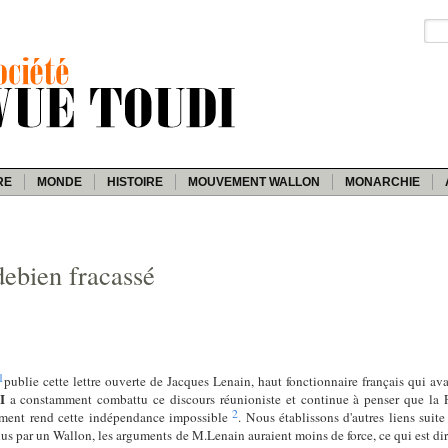
RE
MONDE
HISTOIRE
MOUVEMENT WALLON
MONARCHIE
ebien fracassé
1
publie cette lettre ouverte de Jacques Lenain, haut fonctionnaire français qui av
I
a constamment combattu ce discours réunioniste et continue à penser que la 
2
uement rend cette indépendance impossible
. Nous établissons d'autres liens suit
s par un Wallon, les arguments de M.Lenain auraient moins de force, ce qui est dir