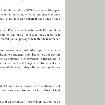
ncipal. De ce fait, le RWF ne «rassemble» pas,
ouvent pas leur compte, les autonomies wallonne
s», et qui tout en n’adhérant pas à une critique
s, en France, avec le maintien de l’essentiel du
ximum de Wallons et de Bruxellois, qui doivent
nterdit pas, au passage, de tenter de réformer ce
voir encore ma contribution, qui illustre cette
re faire autrement pour Bruxelles, qui devrait
de sa situation d’enclavement extrême, de la
r massif de l’Etat français, contrairement à la
 essentiellement, puisqueBruxelles appelle des
te de l’Union. Or ce devoir de rassemblement est
s wallons, les autonomistes bruxellois, et tant
on tout en prétendant «rassembler» au service de