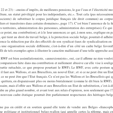
 22 et 23) : «moins d’impôts, de meilleures pensions, le gaz l’eau et l’électricité 
lture, un statut privilégié pour les indépendants, etc.». Tout cela (pas nécessairem
sciente) de substituer le corpus juridique français (de droit commun) au corpus
liers et transitoires dans certains domaines», page 17). C’est bien l’annonce de la 
 territoires, administration des personnes, administration des entreprises). Ce qui
 ce point, ma contribution), et à le leur annoncer, ce qui, à mon sens, explique en 
ui tient au droit du travail belge, à la protection sociale belge, pourrait-il adhére
nonce la réduction par dix des effectifs de son syndicat (taux de syndicalisation e
 à une organisation sociale différente, c'est-à-dire d’un côté un cadre belge favora
t de tels exemples aptes à illustrer le caractère malfaisant d’une telle approche assi
u RWF est bien assimilationniste, «annexionniste», oui, car il affirme ne rien vou
 comparaison faite dans ma contribution et nullement abusive car elle vise à soulign
partie rattachée, ce que propose pourtant le RWF). Le RWF, avec cette posture 
 il faut aux Wallons, et aux Bruxellois, un nouvel Etat ; et si ce ne peut être un Et
e ne peut être que l’Etat français. Ce n’est pas les Wallons et les Bruxellois qui q
es quittera, en disparaissant plus ou moins brutalement (comme le dit bien le RWF). I
ssaire, mais d’offrir aux Wallons et aux Bruxellois un Etat de substitution, c’est-à-
dre au plus grand nombre, et avant tout aux relais d’opinion, non seulement que l’Et
 nouveau cadre étatique pourrait être parfaitement respectueux des héritages belg
gne pas en crédit et en soutien quand elle tente de vendre aux Belges «francop
 politique et institutionnel belgo-wallon (qui appelle certes la réforme, mais exi