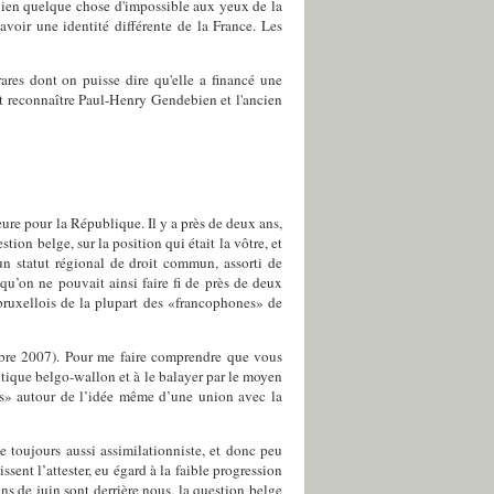
 a bien quelque chose d'impossible aux yeux de la
avoir une identité différente de la France. Les
ares dont on puisse dire qu'elle a financé une
t reconnaître Paul-Henry Gendebien et l'ancien
eure pour la République. Il y a près de deux ans,
tion belge, sur la position qui était la vôtre, et
 un statut régional de droit commun, assorti de
qu’on ne pouvait ainsi faire fi de près de deux
 bruxellois de la plupart des «francophones» de
mbre 2007). Pour me faire comprendre que vous
tique belgo-wallon et à le balayer par le moyen
es» autour de l’idée même d’une union avec la
e toujours aussi assimilationniste, et donc peu
sent l’attester, eu égard à la faible progression
ns de juin sont derrière nous, la question belge