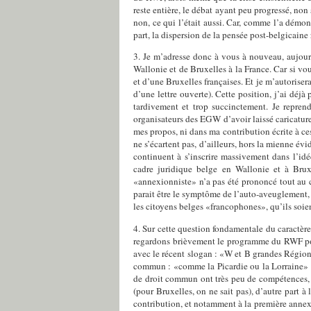
reste entière, le débat ayant peu progressé, no
non, ce qui l’était aussi. Car, comme l’a démo
part, la dispersion de la pensée post-belgicain
3. Je m’adresse donc à vous à nouveau, aujour
Wallonie et de Bruxelles à la France. Car si vou
et d’une Bruxelles françaises. Et je m’autorise
d’une lettre ouverte). Cette position, j’ai dé
tardivement et trop succinctement. Je reprends
organisateurs des EGW d’avoir laissé caricature
mes propos, ni dans ma contribution écrite à ce
ne s’écartent pas, d’ailleurs, hors la mienne é
continuent à s’inscrire massivement dans l’idée, 
cadre juridique belge en Wallonie et à Bruxel
«annexionniste» n’a pas été prononcé tout au c
parait être le symptôme de l’auto-aveuglement, 
les citoyens belges «francophones», qu’ils soien
4. Sur cette question fondamentale du caractèr
regardons brièvement le programme du RWF pour c
avec le récent slogan : «W et B grandes Région
commun : «comme la Picardie ou la Lorraine» (
de droit commun ont très peu de compétences, 
(pour Bruxelles, on ne sait pas), d’autre part à
contribution, et notamment à la première annexe 