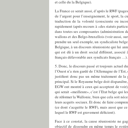
et celle du la Belgique).
La France ce serait aussi, d’après le RWF (pages
de l’argent pour l’enseignement, le sport, la cu
traduction de la volonté (consciente ou incon
rapidement (après recours à «des statuts particu
dans toutes ses composantes (administration des
wallons et des Belgo-bruxellois (voir aussi, sur
prendre un seul exemple, un syndicaliste belge, q
Belgique, à un discours réunioniste qui lui an
qui est dû à un droit social différent, associé
français défavorable aux syndicats français …). E
5. Donc, le discours passé et toujours actuel d
l’Ouest n’a rien gardé de l’Allemagne de l’Est,
justifient donc pas un même traitement de la 
principal. Si le Royaume belge doit disparaître,
EGW ont montré à ceux qui acceptent de voir), c
qui serait «meilleure», c’est l’Etat belge qui l
de réformer la Wallonie, bien que cela soit néce
leurs acquits sociaux. Et donc de faire compren
(ce dont s’acquitte le RWF), mais aussi que ce
lequel le RWF est gravement déficient).
Face à ce constat, la cause réunioniste ne ga
objectif de dissoudre en même temps le système