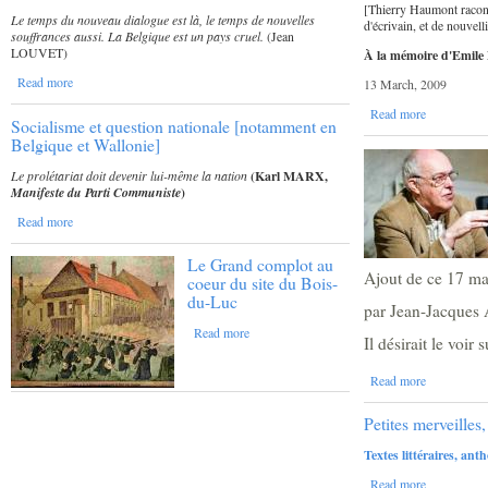
[Thierry Haumont racont
Le temps du nouveau dialogue est là, le temps de nouvelles
d'écrivain, et de nouvelli
souffrances aussi. La Belgique est un pays cruel.
(Jean
LOUVET)
À la mémoire d'Emile
Read more
13 March, 2009
Read more
Socialisme et question nationale [notamment en
Belgique et Wallonie]
Le prolétariat doit devenir lui-même la nation
(Karl MARX,
Manifeste du Parti Communiste
)
Read more
Le Grand complot au
Ajout de ce 17 ma
coeur du site du Bois-
du-Luc
par Jean-Jacques A
Read more
Il désirait le voir 
Read more
Petites merveilles
Textes littéraires, ant
Read more