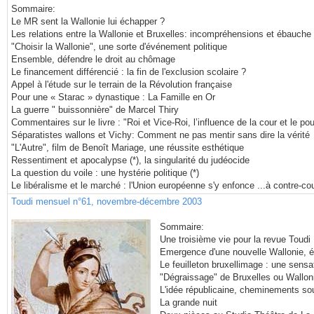
Sommaire:
Le MR sent la Wallonie lui échapper ?
Les relations entre la Wallonie et Bruxelles: incompréhensions et ébauche 
"Choisir la Wallonie", une sorte d'événement politique
Ensemble, défendre le droit au chômage
Le financement différencié : la fin de l'exclusion scolaire ?
Appel à l'étude sur le terrain de la Révolution française
Pour une « Starac » dynastique : La Famille en Or
La guerre " buissonnière" de Marcel Thiry
Commentaires sur le livre : "Roi et Vice-Roi, l’influence de la cour et le pou
Séparatistes wallons et Vichy: Comment ne pas mentir sans dire la vérité
"L'Autre", film de Benoît Mariage, une réussite esthétique
Ressentiment et apocalypse (*), la singularité du judéocide
La question du voile : une hystérie politique (*)
Le libéralisme et le marché : l'Union européenne s'y enfonce ...à contre-co
Toudi mensuel n°61, novembre-décembre 2003
Sommaire:
Une troisième vie pour la revue Toudi
Emergence d'une nouvelle Wallonie, 
Le feuilleton bruxellimage : une sensa
"Dégraissage" de Bruxelles ou Walloni
L'idée républicaine, cheminements sou
La grande nuit