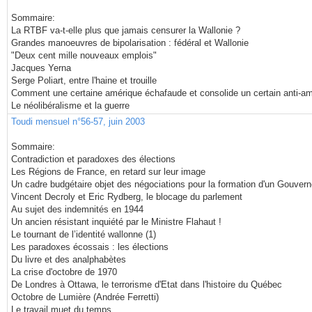
Sommaire:
La RTBF va-t-elle plus que jamais censurer la Wallonie ?
Grandes manoeuvres de bipolarisation : fédéral et Wallonie
"Deux cent mille nouveaux emplois"
Jacques Yerna
Serge Poliart, entre l'haine et trouille
Comment une certaine amérique échafaude et consolide un certain anti-a
Le néolibéralisme et la guerre
Toudi mensuel n°56-57, juin 2003
Sommaire:
Contradiction et paradoxes des élections
Les Régions de France, en retard sur leur image
Un cadre budgétaire objet des négociations pour la formation d'un Gouver
Vincent Decroly et Eric Rydberg, le blocage du parlement
Au sujet des indemnités en 1944
Un ancien résistant inquiété par le Ministre Flahaut !
Le tournant de l’identité wallonne (1)
Les paradoxes écossais : les élections
Du livre et des analphabètes
La crise d'octobre de 1970
De Londres à Ottawa, le terrorisme d'Etat dans l'histoire du Québec
Octobre de Lumière (Andrée Ferretti)
Le travail muet du temps