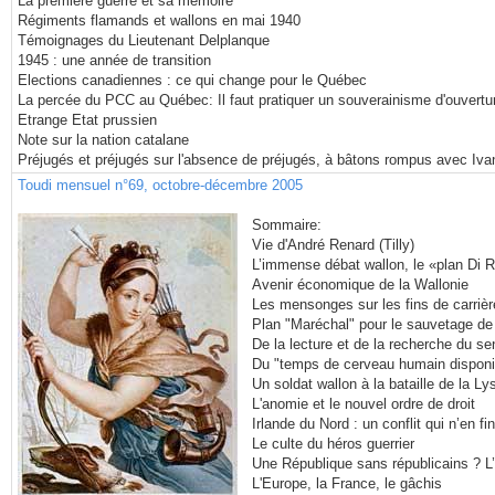
La première guerre et sa mémoire
Régiments flamands et wallons en mai 1940
Témoignages du Lieutenant Delplanque
1945 : une année de transition
Elections canadiennes : ce qui change pour le Québec
La percée du PCC au Québec: Il faut pratiquer un souverainisme d'ouvertu
Etrange Etat prussien
Note sur la nation catalane
Préjugés et préjugés sur l'absence de préjugés, à bâtons rompus avec Iv
Toudi mensuel n°69, octobre-décembre 2005
Sommaire:
Vie d'André Renard (Tilly)
L’immense débat wallon, le «plan Di 
Avenir économique de la Wallonie
Les mensonges sur les fins de carrièr
Plan "Maréchal" pour le sauvetage de
De la lecture et de la recherche du se
Du "temps de cerveau humain disponi
Un soldat wallon à la bataille de la L
L'anomie et le nouvel ordre de droit
Irlande du Nord : un conflit qui n’en fin
Le culte du héros guerrier
Une République sans républicains ? 
L'Europe, la France, le gâchis