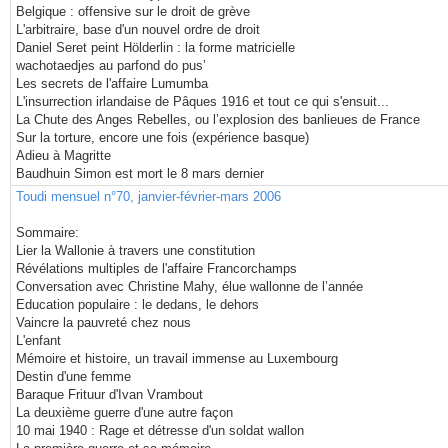
Belgique : offensive sur le droit de grève
L'arbitraire, base d'un nouvel ordre de droit
Daniel Seret peint Hölderlin : la forme matricielle
wachotaedjes au parfond do pus’
Les secrets de l'affaire Lumumba
L'insurrection irlandaise de Pâques 1916 et tout ce qui s'ensuit...
La Chute des Anges Rebelles, ou l’explosion des banlieues de France
Sur la torture, encore une fois (expérience basque)
Adieu à Magritte
Baudhuin Simon est mort le 8 mars dernier
Toudi mensuel n°70, janvier-février-mars 2006
Sommaire:
Lier la Wallonie à travers une constitution
Révélations multiples de l'affaire Francorchamps
Conversation avec Christine Mahy, élue wallonne de l’année
Education populaire : le dedans, le dehors
Vaincre la pauvreté chez nous
L'enfant
Mémoire et histoire, un travail immense au Luxembourg
Destin d'une femme
Baraque Frituur d'Ivan Vrambout
La deuxième guerre d'une autre façon
10 mai 1940 : Rage et détresse d'un soldat wallon