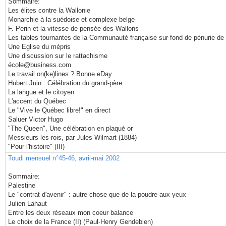
Sommaire:
Les élites contre la Wallonie
Monarchie à la suédoise et complexe belge
F. Perin et la vitesse de pensée des Wallons
Les tables tournantes de la Communauté française sur fond de pénurie de 
Une Eglise du mépris
Une discussion sur le rattachisme
école@business.com
Le travail on(ke)lines ? Bonne eDay
Hubert Juin : Célébration du grand-père
La langue et le citoyen
L'accent du Québec
Le "Vive le Québec libre!" en direct
Saluer Victor Hugo
"The Queen", Une célébration en plaqué or
Messieurs les rois, par Jules Wilmart (1884)
"Pour l'histoire" (III)
Toudi mensuel n°45-46, avril-mai 2002
Sommaire:
Palestine
Le "contrat d'avenir" : autre chose que de la poudre aux yeux
Julien Lahaut
Entre les deux réseaux mon coeur balance
Le choix de la France (II) (Paul-Henry Gendebien)