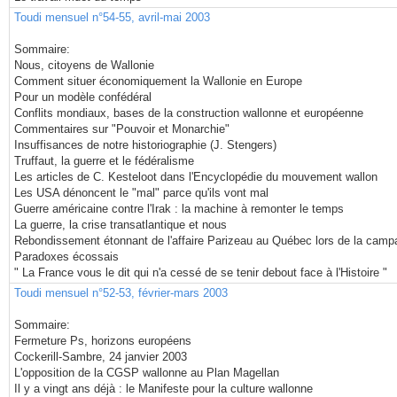
Toudi mensuel n°54-55, avril-mai 2003
Sommaire:
Nous, citoyens de Wallonie
Comment situer économiquement la Wallonie en Europe
Pour un modèle confédéral
Conflits mondiaux, bases de la construction wallonne et européenne
Commentaires sur "Pouvoir et Monarchie"
Insuffisances de notre historiographie (J. Stengers)
Truffaut, la guerre et le fédéralisme
Les articles de C. Kesteloot dans l'Encyclopédie du mouvement wallon
Les USA dénoncent le "mal" parce qu'ils vont mal
Guerre américaine contre l'Irak : la machine à remonter le temps
La guerre, la crise transatlantique et nous
Rebondissement étonnant de l'affaire Parizeau au Québec lors de la camp
Paradoxes écossais
" La France vous le dit qui n'a cessé de se tenir debout face à l'Histoire "
Toudi mensuel n°52-53, février-mars 2003
Sommaire:
Fermeture Ps, horizons européens
Cockerill-Sambre, 24 janvier 2003
L'opposition de la CGSP wallonne au Plan Magellan
Il y a vingt ans déjà : le Manifeste pour la culture wallonne