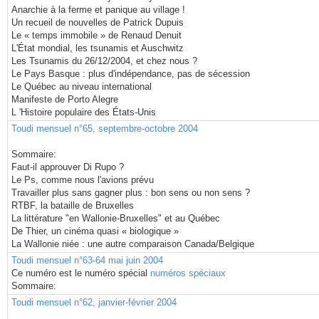
Anarchie à la ferme et panique au village !
Un recueil de nouvelles de Patrick Dupuis
Le « temps immobile » de Renaud Denuit
L'État mondial, les tsunamis et Auschwitz
Les Tsunamis du 26/12/2004, et chez nous ?
Le Pays Basque : plus d'indépendance, pas de sécession
Le Québec au niveau international
Manifeste de Porto Alegre
L 'Histoire populaire des États-Unis
Toudi mensuel n°65, septembre-octobre 2004
Sommaire:
Faut-il approuver Di Rupo ?
Le Ps, comme nous l'avions prévu
Travailler plus sans gagner plus : bon sens ou non sens ?
RTBF, la bataille de Bruxelles
La littérature "en Wallonie-Bruxelles" et au Québec
De Thier, un cinéma quasi « biologique »
La Wallonie niée : une autre comparaison Canada/Belgique
Toudi mensuel n°63-64 mai juin 2004
Ce numéro est le numéro spécial
numéros spéciaux
Sommaire:
Toudi mensuel n°62, janvier-février 2004