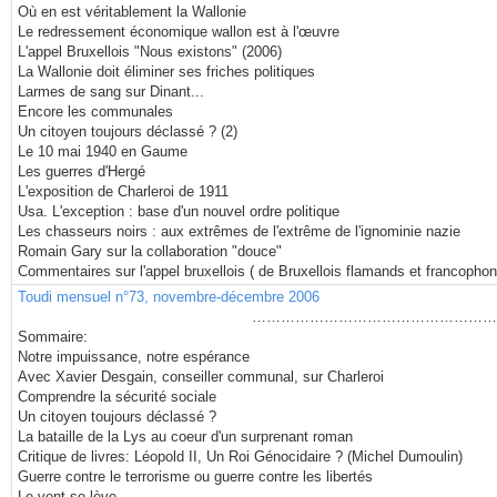
Où en est véritablement la Wallonie
Le redressement économique wallon est à l'œuvre
L'appel Bruxellois "Nous existons" (2006)
La Wallonie doit éliminer ses friches politiques
Larmes de sang sur Dinant...
Encore les communales
Un citoyen toujours déclassé ? (2)
Le 10 mai 1940 en Gaume
Les guerres d'Hergé
L'exposition de Charleroi de 1911
Usa. L'exception : base d'un nouvel ordre politique
Les chasseurs noirs : aux extrêmes de l'extrême de l'ignominie nazie
Romain Gary sur la collaboration "douce"
Commentaires sur l'appel bruxellois ( de Bruxellois flamands et francopho
Toudi mensuel n°73, novembre-décembre 2006
…………………………………………
Sommaire:
Notre impuissance, notre espérance
Avec Xavier Desgain, conseiller communal, sur Charleroi
Comprendre la sécurité sociale
Un citoyen toujours déclassé ?
La bataille de la Lys au coeur d'un surprenant roman
Critique de livres: Léopold II, Un Roi Génocidaire ? (Michel Dumoulin)
Guerre contre le terrorisme ou guerre contre les libertés
Le vent se lève