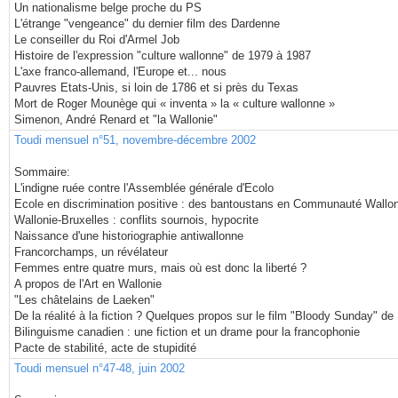
Un nationalisme belge proche du PS
L'étrange "vengeance" du dernier film des Dardenne
Le conseiller du Roi d'Armel Job
Histoire de l'expression "culture wallonne" de 1979 à 1987
L'axe franco-allemand, l'Europe et... nous
Pauvres Etats-Unis, si loin de 1786 et si près du Texas
Mort de Roger Mounège qui « inventa » la « culture wallonne »
Simenon, André Renard et "la Wallonie"
Toudi mensuel n°51, novembre-décembre 2002
Sommaire:
L'indigne ruée contre l'Assemblée générale d'Ecolo
Ecole en discrimination positive : des bantoustans en Communauté Wallon
Wallonie-Bruxelles : conflits sournois, hypocrite
Naissance d'une historiographie antiwallonne
Francorchamps, un révélateur
Femmes entre quatre murs, mais où est donc la liberté ?
A propos de l'Art en Wallonie
"Les châtelains de Laeken"
De la réalité à la fiction ? Quelques propos sur le film "Bloody Sunday" d
Bilinguisme canadien : une fiction et un drame pour la francophonie
Pacte de stabilité, acte de stupidité
Toudi mensuel n°47-48, juin 2002