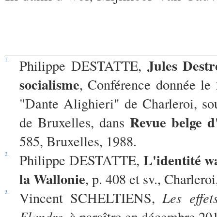
Jules Destr
1.
Philippe DESTATTE,
socialisme
, Conférence donnée le 2
"Dante Alighieri" de Charleroi, sou
Revue belge d
de Bruxelles, dans
585, Bruxelles, 1988.
L'identité w
2.
Philippe DESTATTE,
la Wallonie
, p. 408 et sv., Charlero
3.
Vincent SCHELTIENS,
Les effe
Flandre
, à paraître en décembre 20