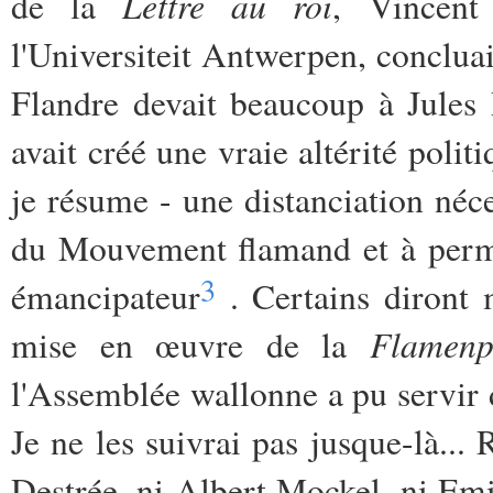
Lettre au roi
de la
, Vincent 
l'Universiteit Antwerpen, conclua
Flandre devait beaucoup à Jules 
avait créé une vraie altérité poli
je résume - une distanciation néce
du Mouvement flamand et à permet
3
émancipateur
. Certains diront 
Flamenpo
mise en œuvre de la
l'Assemblée wallonne a pu servir
Je ne les suivrai pas jusque-là..
Destrée, ni Albert Mockel, ni Emi