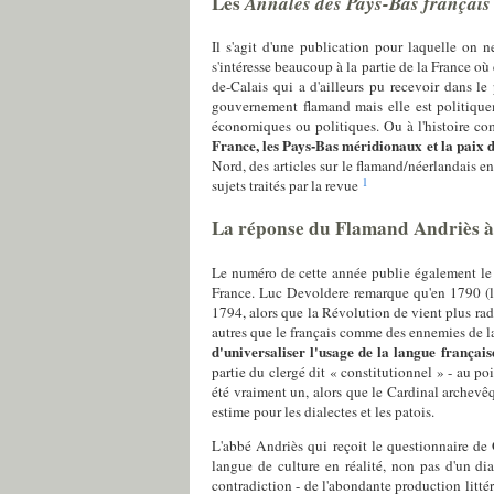
Les
Annales des Pays-Bas français
Il s'agit d'une publication pour laquelle on n
s'intéresse beaucoup à la partie de la France o
de-Calais qui a d'ailleurs pu recevoir dans l
gouvernement flamand mais elle est politiquem
économiques ou politiques. Ou à l'histoire co
France, les Pays-Bas méridionaux et la paix 
Nord, des articles sur le flamand/néerlandais e
1
sujets traités par la revue
La réponse du Flamand Andriès à
Le numéro de cette année publie également le t
France. Luc Devoldere remarque qu'en 1790 (l'
1794, alors que la Révolution de vient plus radic
autres que le français comme des ennemies de l
d'universaliser l'usage de la langue français
partie du clergé dit « constitutionnel » - au 
été vraiment un, alors que le Cardinal archevê
estime pour les dialectes et les patois.
L'abbé Andriès qui reçoit le questionnaire de G
langue de culture en réalité, non pas d'un dia
contradiction - de l'abondante production littér