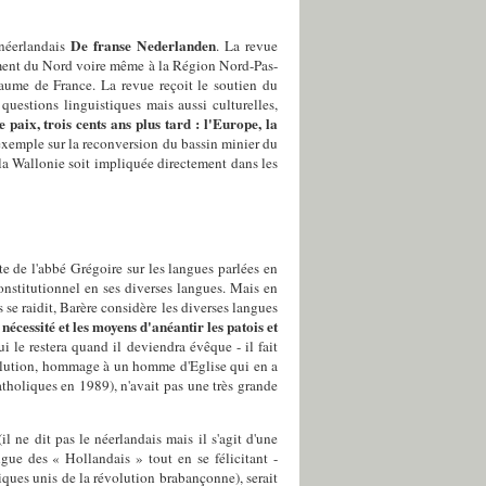
De franse Nederlanden
 néerlandais
. La revue
rtement du Nord voire même à la Région Nord-Pas-
aume de France. La revue reçoit le soutien du
uestions linguistiques mais aussi culturelles,
 paix, trois cents ans plus tard : l'Europe, la
 exemple sur la reconversion du bassin minier du
 la Wallonie soit impliquée directement dans les
e de l'abbé Grégoire sur les langues parlées en
nstitutionnel en ses diverses langues. Mais en
s se raidit, Barère considère les diverses langues
nécessité et les moyens d'anéantir les patois et
i le restera quand il deviendra évêque - il fait
évolution, hommage à un homme d'Eglise qui en a
tholiques en 1989), n'avait pas une très grande
l ne dit pas le néerlandais mais il s'agit d'une
ngue des « Hollandais » tout en se félicitant -
giques unis de la révolution brabançonne), serait