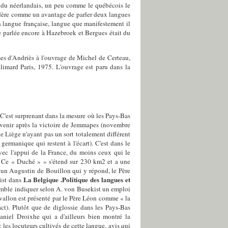
che du néerlandais, un peu comme le québécois le
onsidère comme un avantage de parler deux langues
en langue française, langue que manifestement il
e parlée encore à Hazebroek et Bergues était du
ses d'Andriès à l'ouvrage de Michel de Certeau,
llimard Paris, 1975. L'ouvrage est paru dans la
 C'est surprenant dans la mesure où les Pays-Bas
devenir après la victoire de Jemmapes (novembre
e Liège n'ayant pas un sort totalement différent
ermanique qui restent à l'écart). C'est dans le
vec l'appui de la France, du moins ceux qui le
n. Ce « Duché » » s'étend sur 230 km2 et a une
est un Augustin de Bouillon qui y répond, le Père
La Belgique .Politique des langues et
ist dans
emble indiquer selon A. von Busekist un emploi
allon est présenté par le Père Léon comme « la
act). Plutôt que de diglossie dans les Pays-Bas
Daniel Droixhe qui a d'ailleurs bien montré la
z les locuteurs cultivés de cette langue, avis qui