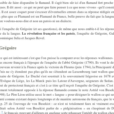
ssible de faire disparaître le flamand. Il s'agit bien sûr ici d'un flamand fort pro
ngues. Il dit aussi - ce qui ne peut que faire penser à ce que nous vivons - qu'il c
 Il est assez coquet pour s'excuser d'éventuelles erreurs dans sa réponse rédigée 
non plus que ce Flamand est un Flamand de France, belle preuve du fait que la langu
ure voulons-nous dire et non un patois ni un dialecte.
ci l'enquête de Grégoire (et ses questions), de même que nous emble-t-il les répon
La révolution française et les patois
e da la langue.
, l'enquête de Grégoire, Ga
ominique Julia et Jacques Revel.
 Grégoire
e qui est intéressant c'est que l'on puisse la comparer avec les réponses wallonnes.
s encore français à l'époque de l'enquête de l'abbé Grégoire (1790). Ils vont le 
uveau revenir à la France après la victoire de Fleurus (juin 1794), la Principauté d
nis ne s'y étendent pas plus qu'ils ne s'étendent au Luxembourg tant wallon que g
aire de Grégoire. Le Duché s'est soustrait à la souveraineté liégeoise en 1678 a
e l'Evêque de Liège, les La Marck puis les Latour d'Auvergne, seigneurs de Seda
ut de protectorat français et c'est à ce titre qu'il reçoit l'enquête de Grégoire. C'
rement totalement opposée à la réponse flamande comme le note Astrid von Busek
). Le Père Léon utilise aussi le mot « langue » pour désigner le wallon ce qui s
enté comme existant depuis longtemps et de manière autonome du français, que le w
 p. 25 de l'ouvrage de von Busekist : ce n'est ni totalement faux ni vraiment ex
drait selon Astrid von Busekist parler de « pidginisation » en s'inspirant de 
2
s
, le français pouvant d'ailleurs en quelque sorte rehausser l'intérêt du wallon che