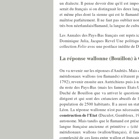
un dialecte. Il pense devoir dire qu'il est impo
serait du français si on distinguait les deux la
et même plus dont la sienne qui est le flamand.
maîtrise parfaitement. Il ne faut pas oublier 
très bon néerlandais/flamand, la langue de cult
Les Annales des Pays-Bas français ont repris i
Dominique Julia, Jacques Revel Une politiqu
collection
Folio
avec une postface inédite de D
La réponse wallonne (Bouillon) à
On va revenir sur les réponses d'Andriès. Mais c
méridionaux wallons (ou flamands) n'étaient pa
1792), revenir ensuite aux Autrichiens puis à no
du reste des Pays-Bas (mais les fameux Etats-U
Duché de Bouillon que va arriver le questionn
dirigent et qui sont des créanciers abusifs d
population de 2500 habitants. Il a aussi un stat
Léon. La réponse wallonne n'est pas nécessai
construction de l'Etat
(Duculot, Gembloux, 1998
autonome. Mais tandis que le flamand est prés
langue française ancienne et primitive « (cité
méridionaux wallons (wallon/français), il fau
complexité de ces liens entre wallon et françai