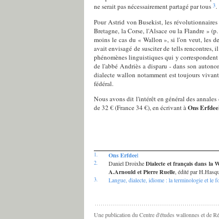
3
ne serait pas nécessairement partagé par tous
.
Pour Astrid von Busekist, les révolutionnaires
Bretagne, la Corse, l'Alsace ou la Flandre » (p.
moins le cas du « Wallon », si l'on veut, les d
avait envisagé de susciter de tells rencontres, 
phénomènes linguistiques qui y correspondent en
de l'abbé Andriès a disparu - dans son autonom
dialecte wallon notamment est toujours vivant 
fédéral.
Nous avons dit l'intérêt en général des annale
Ons Erfdee
de 32 € (France 34 €), en écrivant à
1.
Ons Erfdee
l
2.
Daniel Droixhe
Dialecte et français dans la 
A.Arnould et Pierre Ruelle
, édité par H.Hasq
3.
Langue, dialecte, idiome : la terminologie et le 
Une publication du Centre d'études wallonnes et de R