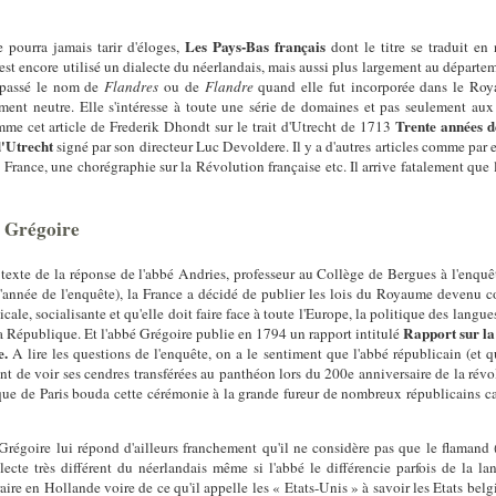
Les Pays-Bas français
e pourra jamais tarir d'éloges,
dont le titre se traduit en
ù est encore utilisé un dialecte du néerlandais, mais aussi plus largement au dépa
e passé le nom de
Flandres
ou de
Flandre
quand elle fut incorporée dans le Roy
ent neutre. Elle s'intéresse à toute une série de domaines et pas seulement aux q
Trente années de
mme cet article de Frederik Dhondt sur le trait d'Utrecht de 1713
d'Utrecht
signé par son directeur Luc Devoldere. Il y a d'autres articles comme par
n France, une chorégraphie sur la Révolution française etc. Il arrive fatalement que
 Grégoire
exte de la réponse de l'abbé Andries, professeur au Collège de Bergues à l'enquêt
année de l'enquête), la France a décidé de publier les lois du Royaume devenu co
ale, socialisante et qu'elle doit faire face à toute l'Europe, la politique des langue
Rapport sur la 
a République. Et l'abbé Grégoire publie en 1794 un rapport intitulé
e.
A lire les questions de l'enquête, on a le sentiment que l'abbé républicain (et qu
point de voir ses cendres transférées au panthéon lors du 200e anniversaire de la r
que de Paris bouda cette cérémonie à la grande fureur de nombreux républicains ca
régoire lui répond d'ailleurs franchement qu'il ne considère pas que le flamand (i
lecte très différent du néerlandais même si l'abbé le différencie parfois de la la
aire en Hollande voire de ce qu'il appelle les « Etats-Unis » à savoir les Etats bel