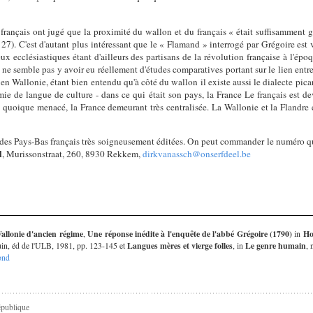
 français ont jugé que la proximité du wallon et du français « était suffisamment 
 27). C'est d'autant plus intéressant que le « Flamand » interrogé par Grégoire est 
eux ecclésiastiques étant d'ailleurs des partisans de la révolution française à l'é
il ne semble pas y avoir eu réellement d'études comparatives portant sur le lien entre
 Wallonie, étant bien entendu qu'à côté du wallon il existe aussi le dialecte picar
ie de langue de culture - dans ce qui était son pays, la France Le français est 
quoique menacé, la France demeurant très centralisée. La Wallonie et la Flandre 
s des Pays-Bas français très soigneusement éditées. On peut commander le numéro qu
l
, Murissonstraat, 260, 8930 Rekkem,
dirkvanassch@onserfdeel.be
Wallonie d'ancien régime
,
Une réponse inédite à l'enquête de l'abbé Grégoire (1790)
in
Ho
uin, éd de l'ULB, 1981, pp. 123-145 et
Langues mères et vierge folles
, in
Le genre humain
, 
fond
épublique