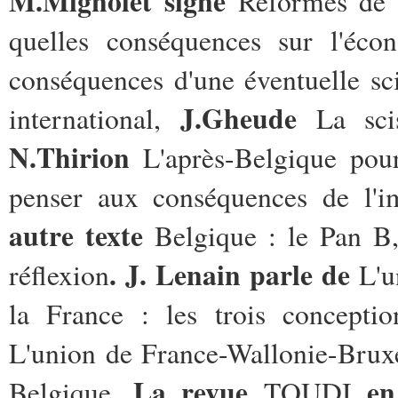
M.Mignolet signe
Réformes de l
quelles conséquences sur l'éco
conséquences d'une éventuelle sc
J.Gheude
international,
La sci
N.Thirion
L'après-Belgique pou
penser aux conséquences de l'i
autre texte
Belgique : le Pan B,
. J. Lenain parle de
réflexion
L'u
la France : les trois conceptio
L'union de France-Wallonie-Bruxel
La revue
en 
Belgique.
TOUDI