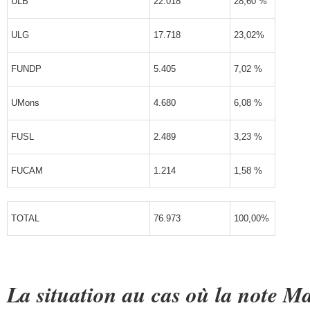
ULB
22.018
28,60 %
ULG
17.718
23,02%
FUNDP
5.405
7,02 %
UMons
4.680
6,08 %
FUSL
2.489
3,23 %
FUCAM
1.214
1,58 %
TOTAL
76.973
100,00%
La situation au cas où la note Ma