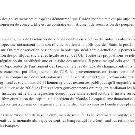
ion des gouvernements européens démontrent que l'union monétaire n'est pas aujourd
progresser de concert. Elle est au contraire un instrument de soumission des peuples
zone euro, mais de la réformer de fond en comble en fonction de toutes les observat
ropéenne notamment dans son rôle de soutien à la politique des Etats, la possibi
t. On fera observer en passant que la politique néolibérale actuelle qui permet à t
tion des politiques sociales et fiscale au sen de l'UE. Toutes ses propositions se r
régulation du néolibéralisme et la folie des marchés. Il pense malgré cela que l
« Dépossédés de l'instrument des taux d'intérêt et du taux de change, contraints pa
nce exacerbée par l'élargissement de l'UE, les gouvernements ont instrumentalisé 
ur la compression des coûts salariaux, l'intensification du travail, l'exonération d
g fiscal et social, associé à l'hémorragie des ressources publiques qu'il engendre, a
ace à la crise de 2008, les Etats et leurs gouvernements ont réagi en renflouant les b
i instaurée mène à une régression économique fatale et inéluctable. Il insiste sur le 
 libre circulation des capitaux à l'intérieur du Monde. Le capitalisme financiarisé 
Etats, ce qui a comme conséquence une répartition des revenus au bénéfice des plus r
 de sortir ou non de la zone euro, mais de restaurer la souveraineté nationale sans 
erait de la monnaie alors que ce sont les banques qui la créent, sauf les retraits e
 les banques.