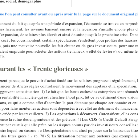
ie, social, démographie
 l'on peut consulter avant ou après avoir lu la page sur le document original pl
iennent du fait que après une période d'expansion, l'économie se trouve en surprod
ses licencient, les revenus baissent encore et la récession s'installe encore plus
xpansion, de salaires plus élevés et ainsi de suite jusqu'à la prochaine crise. Dans
nt ceci : les cours montent, certains spéculateurs s'endettent pour profiter des hausses
 puis une mauvaise nouvelle les fait chuter ou de gros investisseurs, pour une ra
vaient emprunté pour acheter des actions (le fameux « effet de levier »), ou même 
lle.
urant les « Trente glorieuses »
éfièrent parce que le pouvoir d'achat fondé sur les salaires progressait régulièrement,
ancier de strictes règles contrôlaient le mouvement des capitaux et la spéculation. 
ggravent cette situation. 1) Le fait que les hauts cadres des entreprises sont rémuné
 rentabilité financière qui est cherchée à tout prix, fût-ce au détriment d'une visi
ions
, ce qui a comme effet d'accroître la part détenue par chaque actionnaire et 
s pour faire monter les actions sont dépensées à cet effet au détriment du financeme
Les opérations à découvert
 créée par les travailleurs. 3)
s'intensifient, elles co
CDS
nce la ruine des emprunteurs et des prêteurs. 4) Les
(« Credit Default Swaps
t par ceux à qui elle prête ou les risques courus par des investisseurs conseillés pa
tre lequel on s'assure : « Des spéculateurs ont ainsi pu jouer sur la baisse des tit
titrisation
 des titres grecs ! » (p. 78) 5) La
permet aux prêteurs (par exemple à 