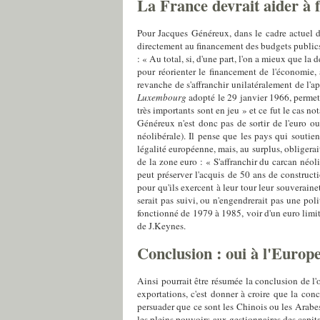
La France devrait aider à 
Pour Jacques Généreux, dans le cadre actuel de
directement au financement des budgets publics, 
: « Au total, si, d'une part, l'on a mieux que l
pour réorienter le financement de l'économie, 
revanche de s'affranchir unilatéralement de l'ap
Luxembourg
adopté le 29 janvier 1966, permet
très importants sont en jeu » et ce fut le cas
Généreux n'est donc pas de sortir de l'euro ou 
néolibérale). Il pense que les pays qui soutien
légalité européenne, mais, au surplus, obligerai
de la zone euro : « S'affranchir du carcan néoli
peut préserver l'acquis de 50 ans de construc
pour qu'ils exercent à leur tour leur souverain
serait pas suivi, ou n'engendrerait pas une po
fonctionné de 1979 à 1985, voir d'un euro limi
de J.Keynes.
Conclusion : oui à l'Europe
Ainsi pourrait être résumée la conclusion de l
exportations, c'est donner à croire que la con
persuader que ce sont les Chinois ou les Arabes 
les pleins pouvoirs aux gestionnaires des capita