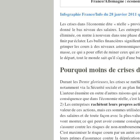
France/Allemagne : économ
Infographie France/Info du 28 janvier 2011 que
Les crises dans l'économie dite « réelle » prov
donné le bas niveau des salaires. Les entrepri
éliminée, on rentre à nouveau dans une phase d'e
finir par éclater. Les bulles financières signifie
grimper les cours à des niveaux astronomiques,
masse, ce qui a pour effet de ruiner ceux qui a
le départ, tout le monde sait qu'il s'agit d'une bu
Pourquoi moins de crises d
Durant les
Trente glorieuses
, les crises se rar
notamment via la Sécurité sociale et au plan fin
L'auteur énumère en outre d'autres raisons qui a
conséquence que dans l'économie réelle, c'est la
rachètent leurs propres act
2) Les entreprises
valeur de ces actions, mais ces sommes utilisée
des salaires et de toute façon avec la plus-value
vont monter, ce qui peut avoir comme conséque
s'assurer contre les risques de non-remboursemen
C'est maximiser le risque couru par un autre con
leurs primes d'assurance contre la déprécation