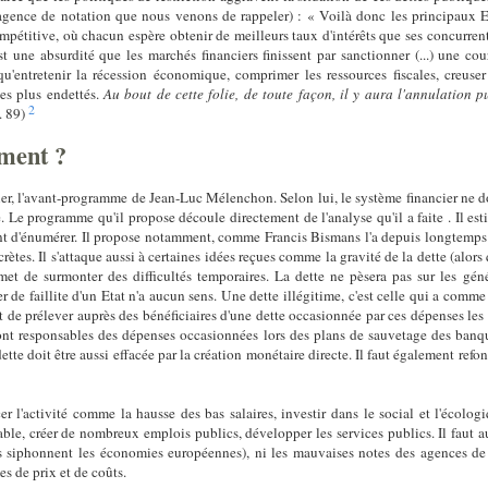
e agence de notation que nous venons de rappeler) : « Voilà donc les principaux
mpétitive, où chacun espère obtenir de meilleurs taux d'intérêts que ses concurrents
t une absurdité que les marchés financiers finissent par sanctionner (...) une cour
qu'entretenir la récession économique, comprimer les ressources fiscales, creuser
les plus endettés.
Au bout de cette folie, de toute façon, il y aura l'annulation 
2
p. 89)
ment ?
blier, l'avant-programme de Jean-Luc Mélenchon. Selon lui, le système financier ne d
. Le programme qu'il propose découle directement de l'analyse qu'il a faite . Il e
ent d'énumérer. Il propose notamment, comme Francis Bismans l'a depuis longtemps p
tes. Il s'attaque aussi à certaines idées reçues comme la gravité de la dette (alors 
t de surmonter des difficultés temporaires. La dette ne pèsera pas sur les génér
er de faillite d'un Etat n'a aucun sens. Une dette illégitime, c'est celle qui a comm
nt de prélever auprès des bénéficiaires d'une dette occasionnée par ces dépenses l
ont responsables des dépenses occasionnées lors des plans de sauvetage des banqu
ette doit être aussi effacée par la création monétaire directe. Il faut également refo
 l'activité comme la hausse des bas salaires, investir dans le social et l'écologi
able, créer de nombreux emplois publics, développer les services publics. Il faut au
es siphonnent les économies européennes), ni les mauvaises notes des agences de no
s de prix et de coûts.