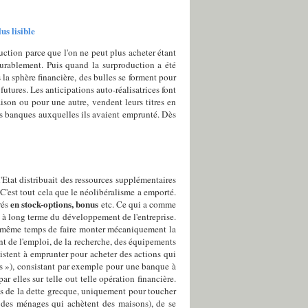
us lisible
uction parce que l'on ne peut plus acheter étant
 durablement. Puis quand la surproduction a été
 la sphère financière, des bulles se forment pour
 futures. Les anticipations auto-réalisatrices font
ison ou pour une autre, vendent leurs titres en
les banques auxquelles ils avaient emprunté. Dès
 l'Etat distribuait des ressources supplémentaires
C'est tout cela que le néolibéralisme a emporté.
en stock-options, bonus
rés
etc. Ce qui a comme
on à long terme du développement de l'entreprise.
en même temps de faire monter mécaniquement la
nt de l'emploi, de la recherche, des équipements
nsistent à emprunter pour acheter des actions qui
 »), consistant par exemple pour une banque à
r elles sur telle out telle opération financière.
res de la dette grecque, uniquement pour toucher
des ménages qui achètent des maisons), de se