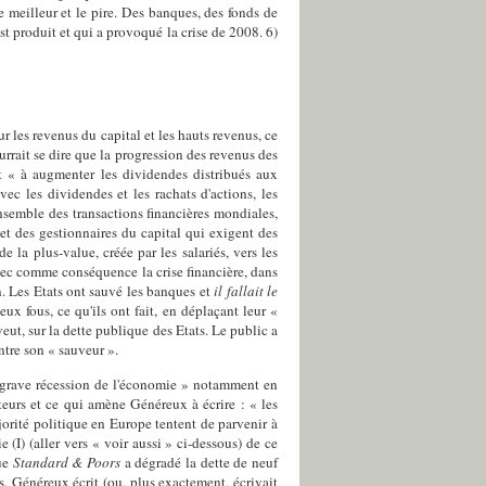
 meilleur et le pire. Des banques, des fonds de
st produit et qui a provoqué la crise de 2008. 6)
sur les revenus du capital et les hauts revenus, ce
rrait se dire que la progression des revenus des
tout « à augmenter les dividendes distribués aux
ec les dividendes et les rachats d'actions, les
ensemble des transactions financières mondiales,
et des gestionnaires du capital qui exigent des
la plus-value, créée par les salariés, vers les
vec comme conséquence la crise financière, dans
n. Les Etats ont sauvé les banques et
il fallait le
ux fous, ce qu'ils ont fait, en déplaçant leur «
veut, sur la dette publique des Etats. Le public a
ntre son « sauveur ».
ne grave récession de l'économie » notamment en
teurs et ce qui amène Généreux à écrire : « les
jorité politique en Europe tentent de parvenir à
e (I) (aller vers « voir aussi » ci-dessous) de ce
que
Standard & Poors
a dégradé la dette de neuf
s. Généreux écrit (ou, plus exactement, écrivait