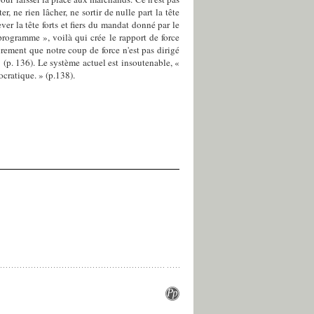
ter, ne rien lâcher, ne sortir de nulle part la tête
er la tête forts et fiers du mandat donné par le
programme », voilà qui crée le rapport de force
airement que notre coup de force n'est pas dirigé
 » (p. 136). Le système actuel est insoutenable, «
ocratique. » (p.138).