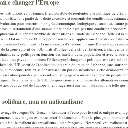
faire changer l'Europe
s institutions européennes, il est possible de réorienter une politique de crédit
monétiser une partie de la dette excessive et consentir des conditions de refinancem
a dévaluation pour soutenir un progrès économique, écologique et social, si, d'autre 
alors la restauration d'une monnaie nationale n'est pas une condition nécessaire 
plication d'un certain nombre de dispositions du traité de Lisbonne. Telle est la st
 à un Etat membre de l'UE d'opposer son veto à l'application d'une décision du Con
 notamment en 1992 quand la France menaça d'y recourir lorsque l'on envisagea un 
de la zone euro ni de l'UE, mais d'obliger celle-ci, de l'intérieur, à changer de p
draient cette politique en fonction des intérêts de sa population et avec le souti
t les autres pays et notamment l'Allemagne à changer de politique, car c'est, selon l
béral de l'UE, sortir de l'application intégrale du traité de Lisbonne, sans sortir de
tion européenne, tout en se débarrassant du poison néolibéral. Cette démonstrat
eté en votant pour des gouvernants qui s'engagent à suivre l'exemple du peuple fra
litique différente au sein de l'UE, Jacques Généreux, propose des alternatives com
té aux pays du sud de l'Europe. Il envisage aussi une monnaie commune telle que les
 solidaire, non au nationalisme
'ouvrage de Jacques Généreux : « Renoncer à l'euro pour le seul et unique avanta
currence des étrangers est notre souci fondamental ...Pour le plus grand bonheur 
qui font le malheur des travailleurs « bien français » ! Notre seul vrai malheur est
ux, qui taxe les plus pauvres pour gaver les riches, qui ferme des services publics 