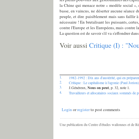
la Chine qui menace notre « modèle social », c
basse, en vaincus, ne déserter aucune séance du
peuple, et dire paisiblement mais sans faillir
nécessaire ! En brutalisant les puissants, certe
contre l'Europe et les Européens, mais contre la 
La question est de savoir s'il va s'effondrer dan
Voir aussi
Critique (I) : "N
1.
1982-1992 : Dix ans d'austérité, qui en préparen
2.
Critique : Le capitalisme à l'agonie (Paul Jorion)
3.
J.Généreux,
Nous on peut
, p. 32, note 1.
4.
Travailleurs et allocataires sociaux sommés de pa
Login
or
register
to post comments
Une publication du Centre d'études wallonnes et de R