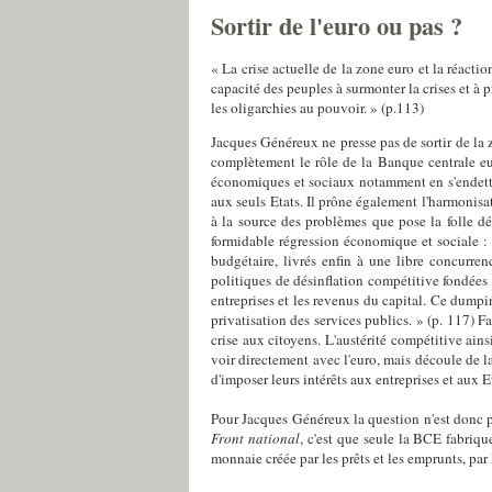
Sortir de l'euro ou pas ?
« La crise actuelle de la zone euro et la réact
capacité des peuples à surmonter la crises et à 
les oligarchies au pouvoir. » (p.113)
Jacques Généreux ne presse pas de sortir de la 
complètement le rôle de la Banque centrale eu
économiques et sociaux notamment en s'endettan
aux seuls Etats. Il prône également l'harmonisa
à la source des problèmes que pose la folle dé
formidable régression économique et sociale : 
budgétaire, livrés enfin à une libre concurre
politiques de désinflation compétitive fondées s
entreprises et les revenus du capital. Ce dumpin
privatisation des services publics. » (p. 117) F
crise aux citoyens. L'austérité compétitive ains
voir directement avec l'euro, mais découle de la
d'imposer leurs intérêts aux entreprises et aux 
Pour Jacques Généreux la question n'est donc pas
Front national
, c'est que seule la BCE fabriqu
monnaie créée par les prêts et les emprunts, par