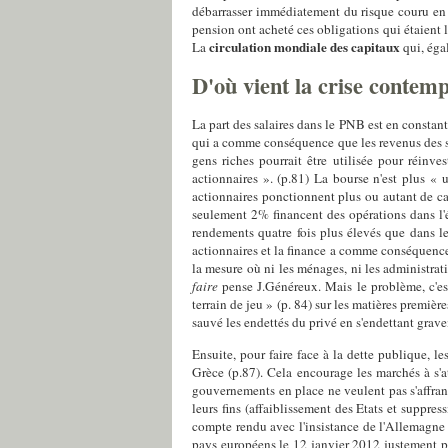
débarrasser immédiatement du risque couru en l
pension ont acheté ces obligations qui étaient l
circulation mondiale des capitaux
La
qui, éga
D'où vient la crise contem
La part des salaires dans le PNB est en consta
qui a comme conséquence que les revenus des sal
gens riches pourrait être utilisée pour réinves
actionnaires ». (p.81) La bourse n'est plus « 
actionnaires ponctionnent plus ou autant de cap
seulement 2% financent des opérations dans l'é
rendements quatre fois plus élevés que dans le
actionnaires et la finance a comme conséquence
la mesure où ni les ménages, ni les administrat
faire
pense J.Généreux. Mais le problème, c'est
terrain de jeu » (p. 84) sur les matières premièr
sauvé les endettés du privé en s'endettant grav
Ensuite, pour faire face à la dette publique, 
Grèce (p.87). Cela encourage les marchés à s'a
gouvernements en place ne veulent pas s'affranc
leurs fins (affaiblissement des Etats et suppress
compte rendu avec l'insistance de l'Allemagne 
pays européens le 12 janvier 2012 justement par