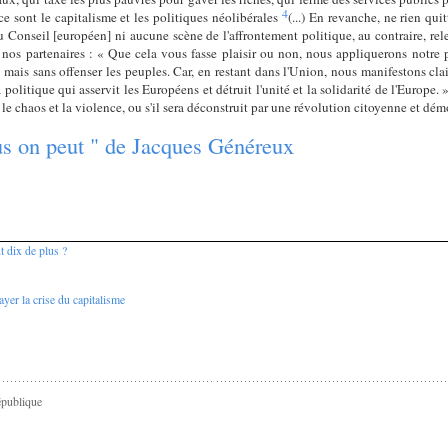
4
e sont le capitalisme et les politiques néolibérales
(...) En revanche, ne rien quit
 Conseil [européen] ni aucune scène de l'affrontement politique, au contraire, relev
 à nos partenaires : « Que cela vous fasse plaisir ou non, nous appliquerons notre 
s, mais sans offenser les peuples. Car, en restant dans l'Union, nous manifestons cl
politique qui asservit les Européens et détruit l'unité et la solidarité de l'Europe.
s le chaos et la violence, ou s'il sera déconstruit par une révolution citoyenne et dém
ous on peut " de Jacques Généreux
t dix de plus ?
yer la crise du capitalisme
épublique