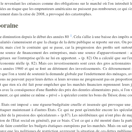
e revendant les créances comme des obligations sur le marché où l'on introduit le
iées au risque que les emprunteurs américains ne puissent pas rembourser, ce qui s'e
lement dans la crise de 2008, a provoqué des catastrophes.
poraine
1
nte diminution depuis le début des années 80
. Cela s'allie à une baisse des impôts 
ariés s'amenuisent et que la charge de la dette publique se reporte sur eux. On pou
tir, mais c'est le contraire qui se passe, car la progression des profits sert sur
une source de financement des entreprises, mais une source d'appauvrissement : av
itaux sur l'entreprise qu'ils ne lui en apportent. » (p. 82) On a calculé que sur l'
conomie réelle (p. 82). Mais ces investissements sont ceux des gros actionnaires 
s années 1960 et qui se font au détriment des investissements. Ce détournement de 
 que l'on a tenté de soutenir la demande globale par l'endettement des ménages, a
ions ne peuvent payer leurs dettes si leurs revenus ne progressent pas en proportio
 que rien n'a été fait pour empêcher que les marchés financiers reprennent leurs je
es avec la conséquence d'une flambée des prix des denrées alimentaires puis, si l'on 
ement, ce qui amène ce même « privé » à spéculer contre les bons du Trésor, donc co
les Etats ont imposé « une rigueur budgétaire cruelle et insensée qui provoque u
ttaquer maintenant à d'autres Etats. Ce qui ne peut qu'enrichir encore les spécula
hir de la pression des spéculateurs » (p.87). Les néolibéraux qui n'ont plus de ma
ion de l'Etat social en général), par ce biais. C'est ce qui a été montré dans la parti
de faire contrôler les budgets étatiques européens par les marchés. Mais on sait 
ce que les politiques de restriction aggravent la situation de ces dettes publique