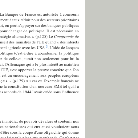
. La Banque de France est autorisée à concourir
ent à taux réduit pour des secteurs prioritaires
part, on peut s'appuyer sur des banques publiques
pour changer de politique. Il est nécessaire en
ratégie alternative. » (p.125) Le
Compromis de
seil des ministres de l'UE quand « des intérêts
3
accord agricole avec les USA
. L'idée de Jacques
olitique (c'est-à-dire à abandonner la politique
en de celle-ci, aurait non seulement pour lui la
ui, l'Allemagne qui a le plus intérêt au maintien
 l'UE, c'est apporter la preuve concrète que l'on
ion est un encouragement aux peuples européens
nçais. » (p.129) Au cas où l'exemple français ne
me la constitution d'un nouveau SME tel qu'il a
 accords de 1944 l'avait créée sous l'influence
ge immédiat de pouvoir dévaluer et soutenir nos
des nationalistes qui eux aussi voudraient nous
 d'être sous la coupe d'une oligarchie qui donne
pour laisser la place aux marchands. Ce n'est pas