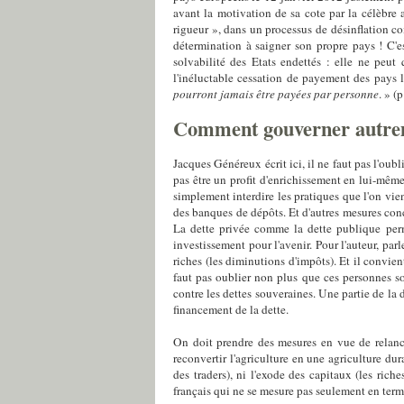
avant la motivation de sa cote par la célèbr
rigueur », dans un processus de désinflation co
détermination à saigner son propre pays ! C'es
solvabilité des Etats endettés : elle ne peut 
l'inéluctable cessation de payement des pays 
pourront jamais être payées par personne
. » (
Comment gouverner autre
Jacques Généreux écrit ici, il ne faut pas l'ou
pas être un profit d'enrichissement en lui-même
simplement interdire les pratiques que l'on vi
des banques de dépôts. Et d'autres mesures concrè
La dette privée comme la dette publique perme
investissement pour l'avenir. Pour l'auteur, parl
riches (les diminutions d'impôts). Et il convie
faut pas oublier non plus que ces personnes s
contre les dettes souveraines. Une partie de la d
financement de la dette.
On doit prendre des mesures en vue de relancer
reconvertir l'agriculture en une agriculture dur
des traders), ni l'exode des capitaux (les rich
français qui ne se mesure pas seulement en terme