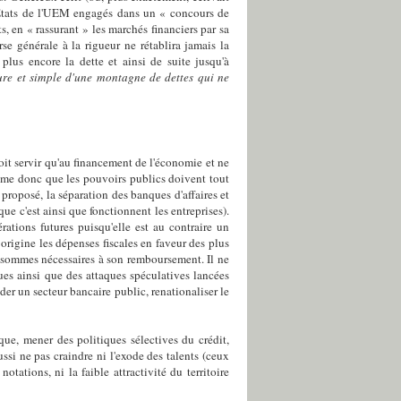
 Etats de l'UEM engagés dans un « concours de
, en « rassurant » les marchés financiers par sa
se générale à la rigueur ne rétablira jamais la
 plus encore la dette et ainsi de suite jusqu'à
pure et simple d'une montagne de dettes qui ne
oit servir qu'au financement de l'économie et ne
stime donc que les pouvoirs publics doivent tout
roposé, la séparation des banques d'affaires et
que c'est ainsi que fonctionnent les entreprises).
ations futures puisqu'elle est au contraire un
e origine les dépenses fiscales en faveur des plus
es sommes nécessaires à son remboursement. Il ne
es ainsi que des attaques spéculatives lancées
nder un secteur bancaire public, renationaliser le
que, mener des politiques sélectives du crédit,
ssi ne pas craindre ni l'exode des talents (ceux
tations, ni la faible attractivité du territoire