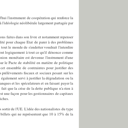
'hui l'instrument de coopération qui renforce la
 à l'idéologie néolibérale largement partagée par
ions faites dans son livre et notamment repenser
lité pour chaque Etat de parer à des problèmes
out le monde de s'endetter voudrait l'interdire
elient logiquement à tout ce qu'il dénonce comme
'Union monétaire est devenue l'instrument d'une
r le Pacte de stabilité en matière de politique
cet ensemble de contraintes pour justifier des
es prélèvements fiscaux et sociaux pesant sur les
 également servi à justifier la dégradation ou la
anques et les spéculateurs et en faisant payer la
fait que la crise de la dette publique n'a rien à
est une façon pour les gestionnaires de capitaux
iches.
sortir de l'UE. L'idée des nationalistes du type
n billets qui ne représentent que 10 à 15% de la