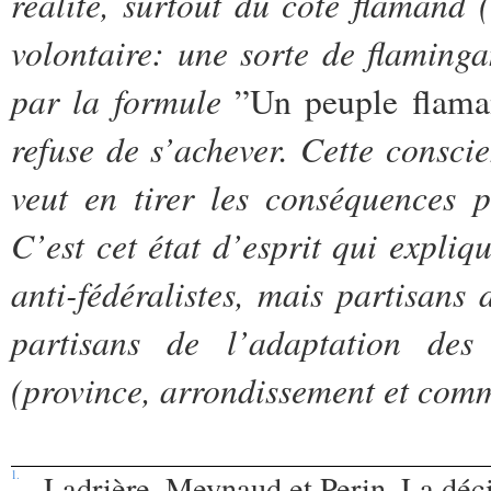
réalité, surtout du côté flamand
volontaire: une sorte de flaming
par la formule
”Un peuple flaman
refuse de s’achever. Cette consci
veut en tirer les conséquences p
C’est cet état d’esprit qui expliq
anti-fédéralistes, mais partisans 
partisans de l’adaptation des l
(province, arrondissement et commu
1.
Ladrière, Meynaud et Perin,
La déci