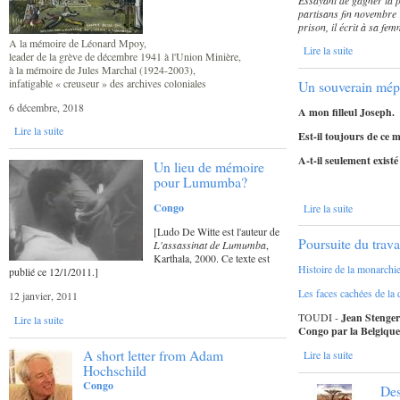
partisans fin novembre
prison, il écrit à sa fe
A la mémoire de Léonard Mpoy,
Lire la suite
leader de la grève de décembre 1941 à l'Union Minière,
à la mémoire de Jules Marchal (1924-2003),
infatigable « creuseur » des archives coloniales
Un souverain mép
6 décembre, 2018
A mon filleul Joseph.
Lire la suite
Est-il toujours de ce 
A-t-il seulement existé
Un lieu de mémoire
pour Lumumba?
Congo
Lire la suite
[Ludo De Witte est l'auteur de
Poursuite du trava
L'assassinat de Lumumba
,
Karthala, 2000. Ce texte est
Histoire de la monarchi
publié ce 12/1/2011.]
Les faces cachées de la 
12 janvier, 2011
TOUDI -
Jean Stenger
Lire la suite
Congo par la Belgique 
A short letter from Adam
Lire la suite
Hochschild
Congo
Des