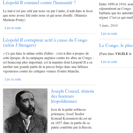
Léopold II criminel contre l'humanité ?
Entre 1890 et 1910, nom
séjournèrent au Congo. 
Le mal n’est pas créé par nous ou par l’autre, il naît dans le tissu
barbarie que les autorit
que nous avons filé entre nous et qui nous étouffe. (Maurice
régner. C'est ce qui ren
Merleau-Ponty)
3 mars, 2010
Lire la suite
Lire la suite
Léopold II corrupteur actif à cause du Congo
(selon J.Stengers)
Le Congo, le plu
« Ce qui dans le même ordre d'idées - c'est-à-dire à propos de
[Paru dans
VIGILE
le
cette époque, de la campagne anglaise contre les abus au Congo -
Lire la suite
est beaucoup plus important, est la manière dont Léopold II a su
enrôler une grande partie de la presse belge dans une défense
vigoureuse contre les critiques venues d'outre-Manche.
Lire la suite
Joseph Conrad, témoin
des horreurs
léopoldiennes
Issu de la petite noblesse
polonaise, Josef Teodor
Konrad Korzeniowski est né
en 1857 dans la partie de sa
patrie contrôlée par la Russie.