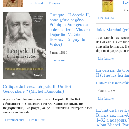
l'a
Lire la suite
Français
30 n
Critique : "Léopold II,
Lire la suite
entre génie et gêne.
Politique étrangère et
colonisation" (Vincent
Jules Marchal (pr
Dujardin, Valérie
Jules Marchal est Docteu
Rosoux, Tanguy de
de Louvain. Il a été fon
Wilde)
conseiller technique. Il 
diplomatique jusqu'en 1
3 mars, 2010
Lire la suite
Lire la suite
La cession du Co
II (et autres héri
Histoire de la monarchi
Critique de livres: Léopold II, Un Roi
Génocidaire ? (Michel Dumoulin)
15 août, 2009
Lire la suite
À partir d’un titre aussi incendiaire :
Léopold II Un Roi
Génocidaire ?
(Classe des Lettres, Académie Royale de
Belgique 2005, 122 pages.)
o
n peut s’attendre à une réponse tout
Extrait du livre L
aussi incandescente.
Blancs aux non-A
1492 à nos jours.
1 commentaire
Lire la suite
Albin Michel, Par