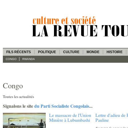
FILS RÉCENTS
POLITIQUE
CULTURE
MONDE
HISTOIRE
CONGO
RWANDA
Congo
Toutes les actualités
Signalons le site
du Parti Socialiste Congolais
...
Le massacre de l'Union
Lettre d'adieu d
Minière à Lubumbashi
Pauline
Essayant de gagner la p