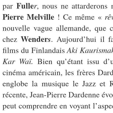
Fulle
r
par
, nous ne attarderons
Pierre Melville
rê
! Ce même «
nouvelle vague allemande, que 
Wender
s
chez
. Aujourd’hui il f
Aki Kaurisma
films du Finlandais
Kar Waï.
Bien qu’étant issu d’u
cinéma américain, les frères Darde
englobe la musique le Jazz et R
récente, Jean-Pierre Dardenne é
peut comprendre en voyant l’aspec