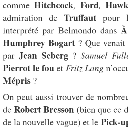
Hitchcock
Ford
Hawk
,
,
comme
Truffaut
admiration de
pour
À
interprété par Belmondo dans
Humphrey Bogart
? Que venait 
Jean Seberg
Samuel Full
par
?
Pierrot le fou
Fritz Lang
et
n’occu
Mépris
?
On peut aussi trouver de nombr
Robert Bresson
de
(bien que ce d
Pick-u
de la nouvelle vague) et le