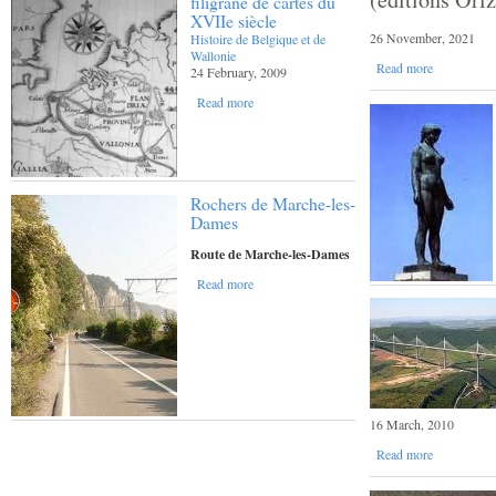
filigrane de cartes du
XVIIe siècle
26 November, 2021
Histoire de Belgique et de
Wallonie
Read more
24 February, 2009
Read more
Rochers de Marche-les-
Dames
Route de Marche-les-Dames
Read more
16 March, 2010
Read more