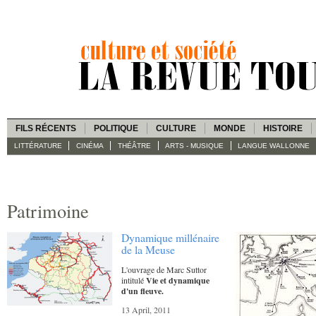
FILS RÉCENTS
POLITIQUE
CULTURE
MONDE
HISTOIRE
LITTÉRATURE
CINÉMA
THÉÂTRE
ARTS - MUSIQUE
LANGUE WALLONNE
Patrimoine
Dynamique millénaire
de la Meuse
L'ouvrage de Marc Suttor
intitulé
Vie et dynamique
d'un fleuve.
13 April, 2011