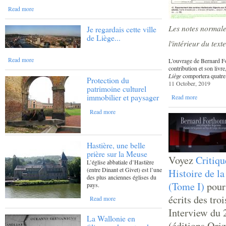
Read more
Les notes normale
Je regardais cette ville
de Liège...
l'intérieur du text
Read more
L'ouvrage de Bernard Fo
contribution et son livr
Liège
comportera quatre
Protection du
11 October, 2019
patrimoine culturel
immobilier et paysager
Read more
Read more
Hastière, une belle
prière sur la Meuse
Voyez
Critiq
L’église abbatiale d’Hastière
(entre Dinant et Givet) est l’une
Histoire de l
des plus anciennes églises du
(Tome I)
pour
pays.
écrits des tro
Read more
Interview du 
La Wallonie en
(éditions Ori