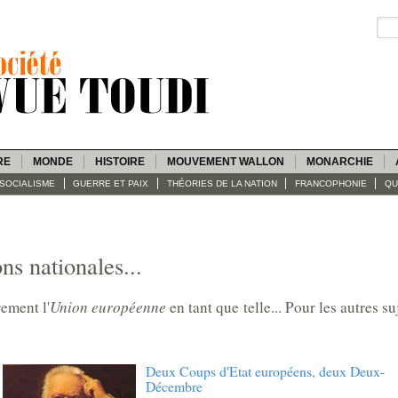
RE
MONDE
HISTOIRE
MOUVEMENT WALLON
MONARCHIE
SOCIALISME
GUERRE ET PAIX
THÉORIES DE LA NATION
FRANCOPHONIE
QU
s nationales...
ement l'
Union européenne
en tant que telle... Pour les autres su
Deux Coups d'Etat européens, deux Deux-
Décembre