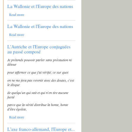
La Wallonie et l'Europe des nations
Read more
La Wallonie et l'Europe des nations
Read more
L'Autriche et l'Europe conjuguées
au passé composé
Je prétends pouvoir parler sans précaution ni
détour
pour affirmer ce que j'ai vérifié, ce sur quoi
on ne me fera pas revenir avec des doutes, c'est
le disque
de quelqu'un qui sait et qui n'en tire aucune
fierté
parce que la vérité distribue la honte, honte
d'être égoïste,
Read more
L'axe franco-allemand, l'Europe et...