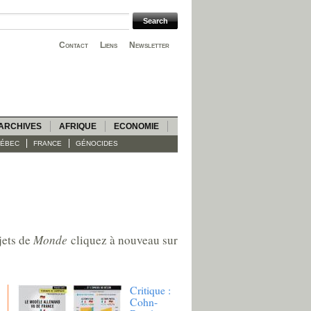
Contact
Liens
Newsletter
ARCHIVES
AFRIQUE
ECONOMIE
ÉBEC
FRANCE
GÉNOCIDES
jets de
Monde
cliquez à nouveau sur
Critique :
Cohn-