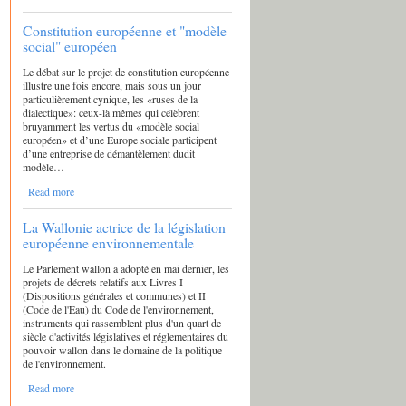
Constitution européenne et "modèle
social" européen
Le débat sur le projet de constitution européenne
illustre une fois encore, mais sous un jour
particulièrement cynique, les «ruses de la
dialectique»: ceux-là mêmes qui célèbrent
bruyamment les vertus du «modèle social
européen» et d’une Europe sociale participent
d’une entreprise de démantèlement dudit
modèle…
Read more
La Wallonie actrice de la législation
européenne environnementale
Le Parlement wallon a adopté en mai dernier, les
projets de décrets relatifs aux Livres I
(Dispositions générales et communes) et II
(Code de l'Eau) du Code de l'environnement,
instruments qui rassemblent plus d'un quart de
siècle d'activités législatives et réglementaires du
pouvoir wallon dans le domaine de la politique
de l'environnement.
Read more