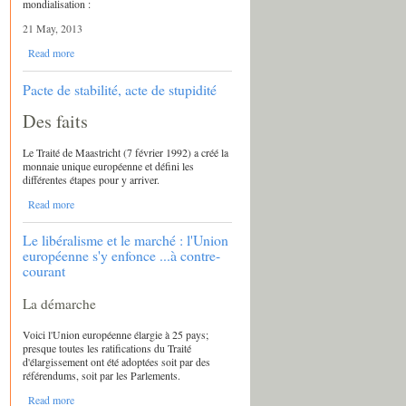
mondialisation :
21 May, 2013
Read more
Pacte de stabilité, acte de stupidité
Des faits
Le Traité de Maastricht (7 février 1992) a créé la
monnaie unique européenne et défini les
différentes étapes pour y arriver.
Read more
Le libéralisme et le marché : l'Union
européenne s'y enfonce ...à contre-
courant
La démarche
Voici l'Union européenne élargie à 25 pays;
presque toutes les ratifications du Traité
d'élargissement ont été adoptées soit par des
référendums, soit par les Parlements.
Read more