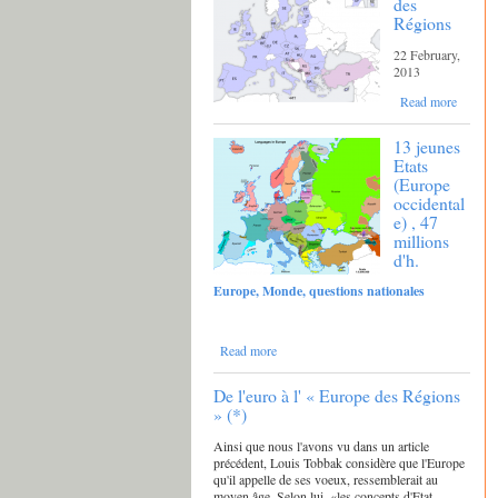
des
Régions
22 February,
2013
Read more
13 jeunes
Etats
(Europe
occidental
e) , 47
millions
d'h.
Europe, Monde, questions nationales
Read more
De l'euro à l' « Europe des Régions
» (*)
Ainsi que nous l'avons vu dans un article
précédent, Louis Tobbak considère que l'Europe
qu'il appelle de ses voeux, ressemblerait au
moyen âge. Selon lui, «les concepts d'Etat-