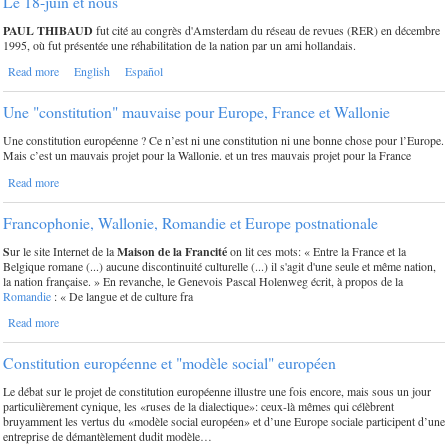
Le 18-juin et nous
PAUL THIBAUD
fut cité au congrès d'Amsterdam du réseau de revues (RER) en décembre
1995, où fut présentée une réhabilitation de la nation par un ami hollandais.
Read more
English
Español
Une "constitution" mauvaise pour Europe, France et Wallonie
Une constitution européenne ? Ce n’est ni une constitution ni une bonne chose pour l’Europe.
Mais c’est un mauvais projet pour la Wallonie. et un tres mauvais projet pour la France
Read more
Francophonie, Wallonie, Romandie et Europe postnationale
S
ur le site Internet de la
Maison de la Francité
on lit ces mots: « Entre la France et la
Belgique romane (...) aucune discontinuité culturelle (...) il s'agit d'une seule et même nation,
la nation française. » En revanche, le Genevois Pascal Holenweg écrit, à propos de la
Romandie
: « De langue et de culture fra
Read more
Constitution européenne et "modèle social" européen
Le débat sur le projet de constitution européenne illustre une fois encore, mais sous un jour
particulièrement cynique, les «ruses de la dialectique»: ceux-là mêmes qui célèbrent
bruyamment les vertus du «modèle social européen» et d’une Europe sociale participent d’une
entreprise de démantèlement dudit modèle…