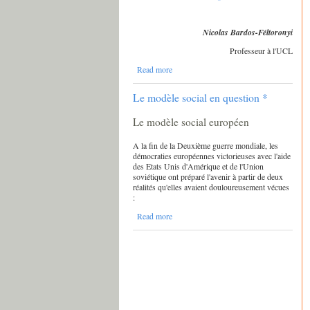
Nicolas Bardos-Féltoronyi
Professeur à l'UCL
Read more
Le modèle social en question *
Le modèle social européen
A la fin de la Deuxième guerre mondiale, les
démocraties européennes victorieuses avec l'aide
des Etats Unis d'Amérique et de l'Union
soviétique ont préparé l'avenir à partir de deux
réalités qu'elles avaient douloureusement vécues
:
Read more