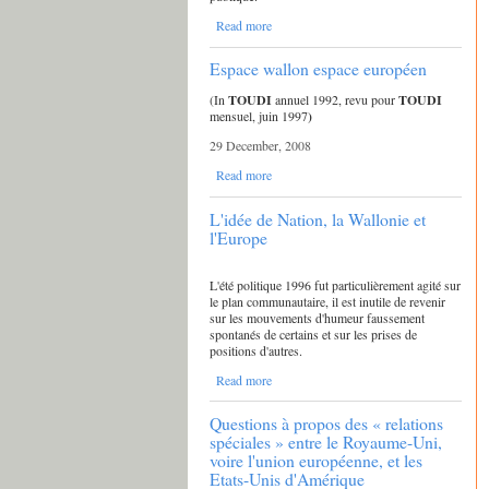
Read more
Espace wallon espace européen
(In
TOUDI
annuel 1992, revu pour
TOUDI
mensuel, juin 1997
)
29 December, 2008
Read more
L'idée de Nation, la Wallonie et
l'Europe
L'été politique 1996 fut particulièrement agité sur
le plan communautaire, il est inutile de revenir
sur les mouvements d'humeur faussement
spontanés de certains et sur les prises de
positions d'autres.
Read more
Questions à propos des « relations
spéciales » entre le Royaume-Uni,
voire l'union européenne, et les
Etats-Unis d'Amérique