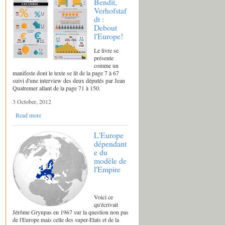
Bendit,
Verhofstaf
dt :
Debout
l'Europe!
Le livre se
présente
comme un
manifeste dont le texte se lit de la page 7 à 67
suivi d'une interview des deux députés par Jean
Quatremer allant de la page 71 à 150.
3 October, 2012
Read more
L'Europe
dépendant
e du
modèle de
l'Empire
Voici ce
qu'écrivait
Jérôme Grynpas en 1967 sur la question non pas
de l'Europe mais celle des super-Etats et de la