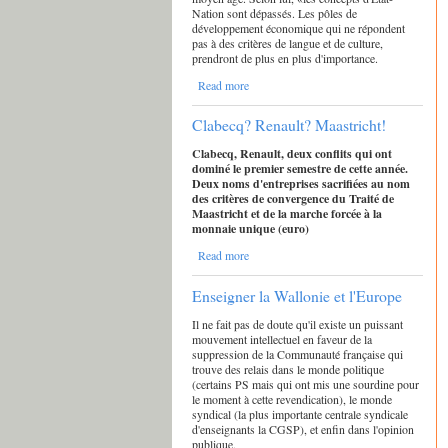
Nation sont dépassés. Les pôles de
développement économique qui ne répondent
pas à des critères de langue et de culture,
prendront de plus en plus d'importance.
Read more
Clabecq? Renault? Maastricht!
Clabecq, Renault, deux conflits qui ont
dominé le premier semestre de cette année.
Deux noms d'entreprises sacrifiées au nom
des critères de convergence du Traité de
Maastricht et de la marche forcée à la
monnaie unique (euro)
Read more
Enseigner la Wallonie et l'Europe
Il ne fait pas de doute qu'il existe un puissant
mouvement intellectuel en faveur de la
suppression de la Communauté française qui
trouve des relais dans le monde politique
(certains PS mais qui ont mis une sourdine pour
le moment à cette revendication), le monde
syndical (la plus importante centrale syndicale
d'enseignants la CGSP), et enfin dans l'opinion
publique.