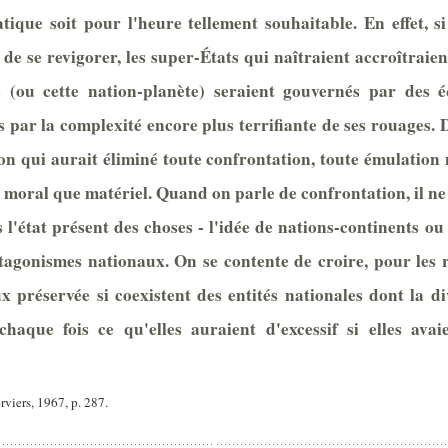
tatique soit pour l'heure tellement souhaitable. En effet,
de se revigorer, les super-États qui naîtraient accroîtraient
s (ou cette nation-planète) seraient gouvernés par des é
 par la complexité encore plus terrifiante de ses rouages. 
on qui aurait éliminé toute confrontation, toute émulation n
ral que matériel. Quand on parle de confrontation, il ne 
'état présent des choses - l'idée de nations-continents ou 
tagonismes nationaux. On se contente de croire, pour les r
réservée si coexistent des entités nationales dont la div
chaque fois ce qu'elles auraient d'excessif si elles ava
rviers, 1967, p. 287.