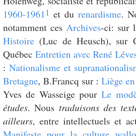
Holenweg, socialiste et républica
1
1960-1961
et du
renardisme
. N
notamment ces
Archives
-ci: sur
Histoire
(Luc de Heusch), sur 
Québec
Entretien avec René Léve
:
Nationalisme et supranational
Bretagne
, B.Francq sur :
Liège en 
Yves de Wasseige pour
Le modè
études
traduisons des text
. Nous
ailleurs
, entre intellectuels et a
Manifeste pour la culture wall