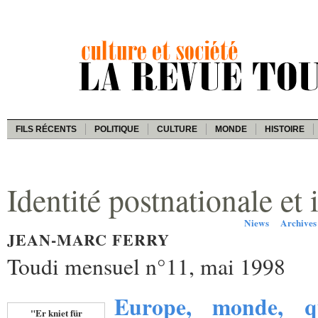
FILS RÉCENTS
POLITIQUE
CULTURE
MONDE
HISTOIRE
Identité postnationale et 
Niews
Archives
JEAN-MARC FERRY
Toudi mensuel n°11, mai 1998
Europe, monde, qu
"Er kniet für