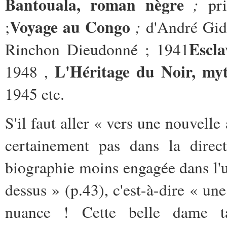
Bantouala, roman nègre
;
pr
Voyage au Congo
;
;
d'André Gi
Escla
Rinchon Dieudonné ;
1941
L'Héritage du Noir, myt
1948 ,
1945 etc.
S'il faut aller « vers une nouvelle
certainement pas dans la direct
biographie moins engagée dans l'un
dessus » (p.43), c'est-à-dire « u
nuance ! Cette belle dame t