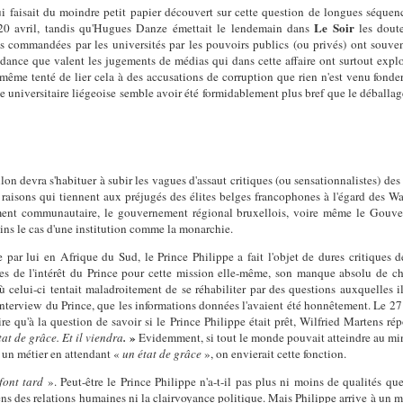
 faisait du moindre petit papier découvert sur cette question de longues séquenc
Le Soir
i 20 avril, tandis qu'Hugues Danze émettait le lendemain dans
les doute
 commandées par les universités par les pouvoirs publics (ou privés) ont souvent 
ndance que valent les jugements de médias qui dans cette affaire ont surtout exp
 même tenté de lier cela à des accusations de corruption que rien n'est venu fonder
de universitaire liégeoise semble avoir été formidablement plus bref que le déballag
on devra s'habituer à subir les vagues d'assaut critiques (ou sensationnalistes) de
ses raisons qui tiennent aux préjugés des élites belges francophones à l'égard des 
ment communautaire, le gouvernement régional bruxellois, voire même le Gouver
oins le cas d'une institution comme la monarchie.
par lui en Afrique du Sud, le Prince Philippe a fait l'objet de dures critiques 
res de l'intérêt du Prince pour cette mission elle-même, son manque absolu de c
 celui-ci tentait maladroitement de se réhabiliter par des questions auxquelles i
'interview du Prince, que les informations données l'avaient été honnêtement. Le 27
 dire qu'à la question de savoir si le Prince Philippe était prêt, Wilfried Martens
»
tat de grâce. Et il viendra
.
Evidemment, si tout le monde pouvait atteindre au min
r un métier en attendant «
un état de grâce
», on envierait cette fonction.
font tard
». Peut-être le Prince Philippe n'a-t-il pas plus ni moins de qualités q
ns des relations humaines ni la clairvoyance politique. Mais Philippe arrive à un 