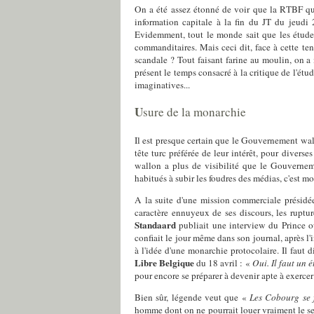
On a été assez étonné de voir que la RTBF qui
information capitale à la fin du JT du jeud
Evidemment, tout le monde sait que les études
commanditaires. Mais ceci dit, face à cette te
scandale ? Tout faisant farine au moulin, on a
présent le temps consacré à la critique de l'étu
imaginatives...
U
sure de la monarchie
Il est presque certain que le Gouvernement wall
tête turc préférée de leur intérêt, pour diver
wallon a plus de visibilité que le Gouverne
habitués à subir les foudres des médias, c'est m
A la suite d'une mission commerciale présidée 
caractère ennuyeux de ses discours, les ruptu
Standaard
publiait une interview du Prince où
confiait le jour même dans son journal, après l
à l'idée d'une monarchie protocolaire. Il faut
Libre Belgique
du 18 avril : «
Oui. Il faut un é
pour encore se préparer à devenir apte à exerce
Bien sûr, légende veut que «
Les Cobourg se 
homme dont on ne pourrait louer vraiment le se