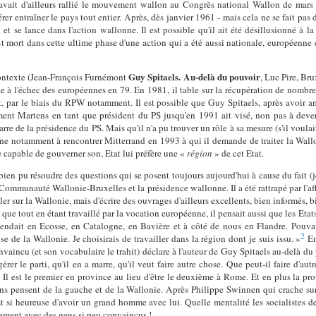
l avait d'ailleurs rallié le mouvement wallon au Congrès national Wallon de ma
 entraîner le pays tout entier. Après, dès janvier 1961 - mais cela ne se fait pas d
n
et se lance dans l'action wallonne. Il est possible qu'il ait été désillusionné à 
 est mort dans cette ultime phase d'une action qui a été aussi nationale, européenn
Guy Spitaels. Au-delà du pouvoir
contexte (Jean-François Furnémont
, Luc Pire, Br
ite à l'échec des européennes en 79. En 1981, il table sur la récupération de nom
t, par le biais du RPW notamment. Il est possible que Guy Spitaels, après avoir a
ent Martens en tant que président du PS jusqu'en 1991 ait visé, non pas à deveni
rre de la présidence du PS. Mais qu'il n'a pu trouver un rôle à sa mesure (s'il voulai
e notamment à rencontrer Mitterrand en 1993 à qui il demande de traiter la Wa
 capable de gouverner son, Etat lui préfère une «
région
» de cet Etat.
bien pu résoudre des questions qui se posent toujours aujourd'hui à cause du fait (j
 Communauté Wallonie-Bruxelles et la présidence wallonne. Il a été rattrapé par l'af
iller sur la Wallonie, mais d'écrire des ouvrages d'ailleurs excellents, bien informés, b
é que tout en étant travaillé par la vocation européenne, il pensait aussi que les Etat
endait en Ecosse, en Catalogne, en Bavière et à côté de nous en Flandre. Pouvais
2
e de la Wallonie. Je choisirais de travailler dans la région dont je suis issu. »
En
incu (et son vocabulaire le trahit) déclare à l'auteur de Guy Spitaels au-delà du po
rer le parti, qu'il en a marre, qu'il veut faire autre chose. Que peut-il faire d'au
e. Il est le premier en province au lieu d'être le deuxième à Rome. Et en plus la pr
ns pensent de la gauche et de la Wallonie. Après Philippe Swinnen qui crache sur 
t si heureuse d'avoir un grand homme avec lui. Quelle mentalité les socialistes de
cilement avec des gens si peu convaincus !