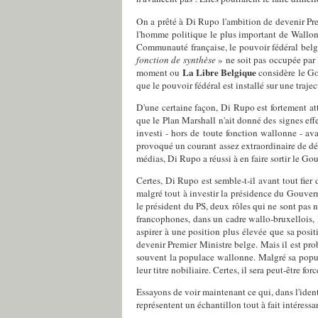
On a prêté à Di Rupo l'ambition de devenir Pre
l'homme politique le plus important de Walloni
Communauté française, le pouvoir fédéral belg
fonction de synthèse
» ne soit pas occupée par 
La Libre Belgique
moment ou
considère le G
que le pouvoir fédéral est installé sur une tra
D'une certaine façon, Di Rupo est fortement at
que le Plan Marshall n'ait donné des signes ef
investi - hors de toute fonction wallonne - a
provoqué un courant assez extraordinaire de dé
médias, Di Rupo a réussi à en faire sortir le G
Certes, Di Rupo est semble-t-il avant tout fier
malgré tout à investir la présidence du Gouvern
le président du PS, deux rôles qui ne sont pas n
francophones, dans un cadre wallo-bruxellois,
aspirer à une position plus élevée que sa posit
devenir Premier Ministre belge. Mais il est pr
souvent la populace wallonne. Malgré sa popula
leur titre nobiliaire. Certes, il sera peut-être fo
Essayons de voir maintenant ce qui, dans l'identi
représentent un échantillon tout à fait intéressa