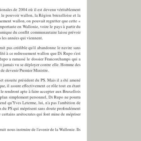
gionales de 2004 où il est devenu véritablement
 le pouvoir wallon, la Région bruxelloise et la
ement wallon, on pouvait regretter que cette «
mportante en Wallonie, voire le pays à partir du
namique du conflit communautaire laisse prévoir
s les années qui viennent.
ait pas crédible qu'il abandonne le navire sans
lité à ce redressement wallon que Di Rupo s'est
 Rupo a ramassé le dossier Francorchamps qui a
it jamais vu se déployer contre elle. Homme des
 de devenir Premier Ministre.
 et ensuite président du PS. Mais il a été amené
e, il assure effectivement ce rôle tout en étant
 le rendront apte à faire accepter aux Bruxellois
n plan simplement personnel, Di Rupo ne pourra
tend qu'Yves Leterme, lui, n'a pas l'ambition de
iks du PS qui méprisent sans doute profondément
certains arsitocrates qui font mine de mépriser
ait nous instruire de l'avenir de la Wallonie. Ils