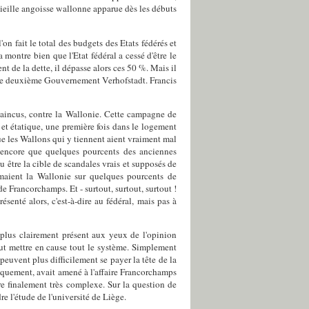
 vieille angoisse wallonne apparue dès les débuts
'on fait le total des budgets des Etats fédérés et
montre bien que l'Etat fédéral a cessé d'être le
nt de la dette, il dépasse alors ces 50 %. Mais il
us le deuxième Gouvernement Verhofstadt. Francis
vaincus, contre la Wallonie. Cette campagne de
 et étatique, une première fois dans le logement
ue les Wallons qui y tiennent aient vraiment mal
 encore que quelques pourcents des anciennes
être la cible de scandales vrais et supposés de
aient la Wallonie sur quelques pourcents de
de Francorchamps. Et - surtout, surtout, surtout !
ésenté alors, c'est-à-dire au fédéral, mais pas à
 plus clairement présent aux yeux de l'opinion
t mettre en cause tout le système. Simplement
euvent plus difficilement se payer la tête de la
tiquement, avait amené à l'affaire Francorchamps
re finalement très complexe. Sur la question de
e l'étude de l'université de Liège.