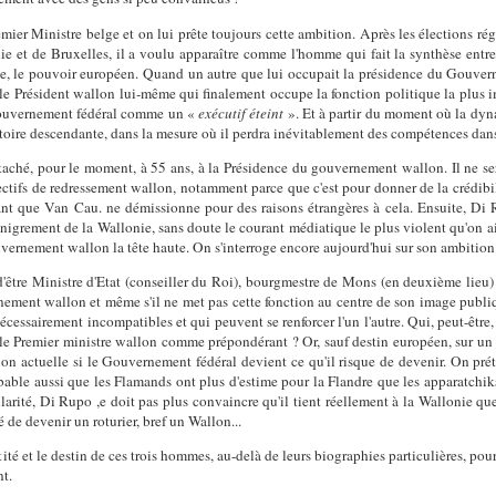
mier Ministre belge et on lui prête toujours cette ambition. Après les élections ré
e et de Bruxelles, il a voulu apparaître comme l'homme qui fait la synthèse entre
e, le pouvoir européen. Quand un autre que lui occupait la présidence du Gouvern
le Président wallon lui-même qui finalement occupe la fonction politique la plus i
ouvernement fédéral comme un «
exécutif éteint
». Et à partir du moment où la dy
jectoire descendante, dans la mesure où il perdra inévitablement des compétences dan
taché, pour le moment, à 55 ans, à la Présidence du gouvernement wallon. Il ne ser
fectifs de redressement wallon, notamment parce que c'est pour donner de la crédibi
vant que Van Cau. ne démissionne pour des raisons étrangères à cela. Ensuite, Di
nigrement de la Wallonie, sans doute le courant médiatique le plus violent qu'on a
ouvernement wallon la tête haute. On s'interroge encore aujourd'hui sur son ambition
 d'être Ministre d'Etat (conseiller du Roi), bourgmestre de Mons (en deuxième lieu)
ement wallon et même s'il ne met pas cette fonction au centre de son image publiqu
écessairement incompatibles et qui peuvent se renforcer l'un l'autre. Qui, peut-être,
 le Premier ministre wallon comme prépondérant ? Or, sauf destin européen, sur u
ion actuelle si le Gouvernement fédéral devient ce qu'il risque de devenir. On pré
obable aussi que les Flamands ont plus d'estime pour la Flandre que les apparatch
rité, Di Rupo ,e doit pas plus convaincre qu'il tient réellement à la Wallonie que 
rcé de devenir un roturier, bref un Wallon...
té et le destin de ces trois hommes, au-delà de leurs biographies particulières, pourr
nt.