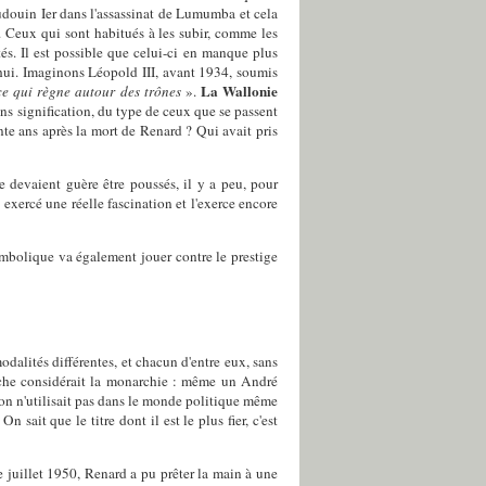
udouin Ier dans l'assassinat de Lumumba et cela
. Ceux qui sont habitués à les subir, comme les
és. Il est possible que celui-ci en manque plus
'hui. Imaginons Léopold III, avant 1934, soumis
La Wallonie
nce qui règne autour des trônes
».
ns signification, du type de ceux que se passent
ente ans après la mort de Renard ? Qui avait pris
e devaient guère être poussés, il y a peu, pour
 exercé une réelle fascination et l'exerce encore
ymbolique va également jouer contre le prestige
dalités différentes, et chacun d'entre eux, sans
auche considérait la monarchie : même un André
'on n'utilisait pas dans le monde politique même
ait que le titre dont il est le plus fier, c'est
e juillet 1950, Renard a pu prêter la main à une