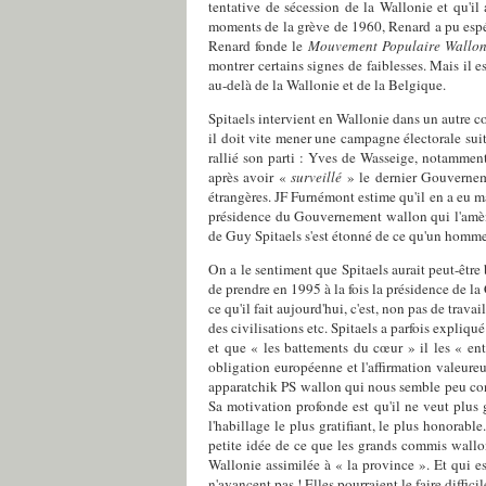
tentative de sécession de la Wallonie et qu'i
moments de la grève de 1960, Renard a pu espérer
Renard fonde le
Mouvement Populaire Wallo
montrer certains signes de faiblesses. Mais il
au-delà de la Wallonie et de la Belgique.
Spitaels intervient en Wallonie dans un autre 
il doit vite mener une campagne électorale su
rallié son parti : Yves de Wasseige, notammen
après avoir «
surveillé
» le dernier Gouvernem
étrangères. JF Furnémont estime qu'il en a eu ma
présidence du Gouvernement wallon qui l'amèn
de Guy Spitaels s'est étonné de ce qu'un homme
On a le sentiment que Spitaels aurait peut-être 
de prendre en 1995 à la fois la présidence de la
ce qu'il fait aujourd'hui, c'est, non pas de trava
des civilisations etc. Spitaels a parfois expliqu
et que « les battements du cœur » il les « ent
obligation européenne et l'affirmation valeureus
apparatchik PS wallon qui nous semble peu conva
Sa motivation profonde est qu'il ne veut plus gé
l'habillage le plus gratifiant, le plus honorabl
petite idée de ce que les grands commis wallo
Wallonie assimilée à « la province ». Et qui es
n'avancent pas ! Elles pourraient le faire diffi