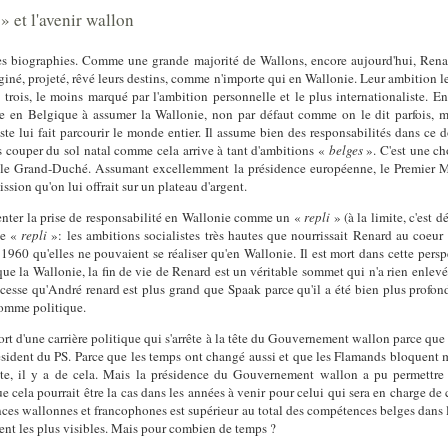
» et l'avenir wallon
r les biographies. Comme une grande majorité de Wallons, encore aujourd'hui, Rena
aginé, projeté, rêvé leurs destins, comme n'importe qui en Wallonie. Leur ambition l
 trois, le moins marqué par l'ambition personnelle et le plus internationaliste. E
onie en Belgique à assumer la Wallonie, non par défaut comme on le dit parfois, 
iste lui fait parcourir le monde entier. Il assume bien des responsabilités dans ce
s couper du sol natal comme cela arrive à tant d'ambitions «
belges
». C'est une c
 le Grand-Duché. Assumant excellemment la présidence européenne, le Premier M
sion qu'on lui offrait sur un plateau d'argent.
enter la prise de responsabilité en Wallonie comme un «
repli
» (à la limite, c'est
de «
repli
»: les ambitions socialistes très hautes que nourrissait Renard au coeu
1960 qu'elles ne pouvaient se réaliser qu'en Wallonie. Il est mort dans cette pers
 que la Wallonie, la fin de vie de Renard est un véritable sommet qui n'a rien enl
s cesse qu'André renard est plus grand que Spaak parce qu'il a été bien plus prof
homme politique.
fort d'une carrière politique qui s'arrête à la tête du Gouvernement wallon parce que
ésident du PS. Parce que les temps ont changé aussi et que les Flamands bloquent
uste, il y a de cela. Mais la présidence du Gouvernement wallon a pu permettre 
que cela pourrait être la cas dans les années à venir pour celui qui sera en charge 
nces wallonnes et francophones est supérieur au total des compétences belges dans 
rent les plus visibles. Mais pour combien de temps ?