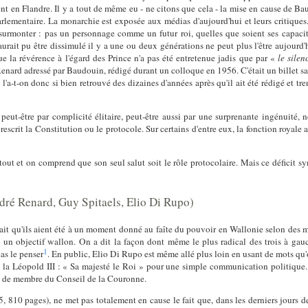
 en Flandre. Il y a tout de même eu - ne citons que cela - la mise en cause de Ba
lementaire. La monarchie est exposée aux médias d'aujourd'hui et leurs critiques
surmonter : pas un personnage comme un futur roi, quelles que soient ses capacit
urait pu être dissimulé il y a une ou deux générations ne peut plus l'être aujourd
ue la révérence à l'égard des Prince n'a pas été entretenue jadis que par «
le sile
nard adressé par Baudouin, rédigé durant un colloque en 1956. C'était un billet sa
'a-t-on donc si bien retrouvé des dizaines d'années après qu'il ait été rédigé et tr
t-être par complicité élitaire, peut-être aussi par une surprenante ingénuité, n
escrit la Constitution ou le protocole. Sur certains d'entre eux, la fonction royale a
tout et on comprend que son seul salut soit le rôle protocolaire. Mais ce déficit s
ndré Renard, Guy Spitaels, Elio Di Rupo)
ait qu'ils aient été à un moment donné au faîte du pouvoir en Wallonie selon des mo
 un objectif wallon. On a dit la façon dont même le plus radical des trois à g
1
cas le penser
. En public, Elio Di Rupo est même allé plus loin en usant de mots qu
a Léopold III : « Sa majesté le Roi » pour une simple communication politique. On s
que de membre du Conseil de la Couronne.
, 810 pages), ne met pas totalement en cause le fait que, dans les derniers jours d