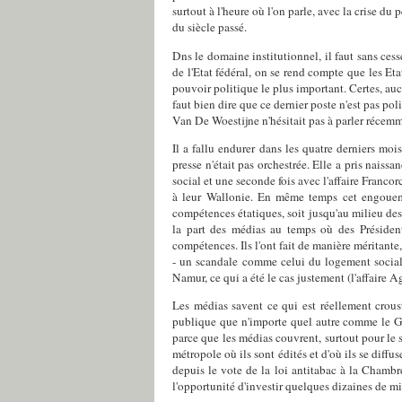
surtout à l'heure où l'on parle, avec la crise d
du siècle passé.
Dns le domaine institutionnel, il faut sans cesse
de l'Etat fédéral, on se rend compte que les Et
pouvoir politique le plus important. Certes, aucu
faut bien dire que ce dernier poste n'est pas p
Van De Woestijne n'hésitait pas à parler réce
Il a fallu endurer dans les quatre derniers m
presse n'était pas orchestrée. Elle a pris nais
social et une seconde fois avec l'affaire Franc
à leur Wallonie. En même temps cet engoueme
compétences étatiques, soit jusqu'au milieu de
la part des médias au temps où des Préside
compétences. Ils l'ont fait de manière méritante,
- un scandale comme celui du logement social, s'
Namur, ce qui a été le cas justement (l'affaire A
Les médias savent ce qui est réellement crous
publique que n'importe quel autre comme le G
parce que les médias couvrent, surtout pour le 
métropole où ils sont édités et d'où ils se diff
depuis le vote de la loi antitabac à la Chambr
l'opportunité d'investir quelques dizaines de mi