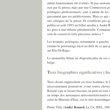
même fameusement été éventés. Et pas seulement
non par la presse, mais par une Commission par
politiques professionnels, sont à même de les 
gravement que ses prédécesseurs. Mais ce qui a
aux critiques de la presse. Et n'oublions pas q
publia en août 1993 un billet anodin à André Re
les gens à une tribune présidentielle. Comment l
soin de conserver cette précieuse archive ?
Les hommes politiques, notamment à gauche, peu
estimer le personnage royal au-delà de ce que pr
sur Elio Di Rupo.
La monarchie future ne disposera plus de cet a
belge.
T
rois biographies significatives (A
Trois choses rapprochent ces trois hommes: le f
nécessairement poursuivre avant toutes choses
Renard a pu se laisser fasciner, on peut en tout 
au temps des monarques anticonstitutionnels à l
celui de Ministre d'Etat, soit le titre honorifi
André Renard
Pierre Tilly (
, Le Cri, BXL, 2005