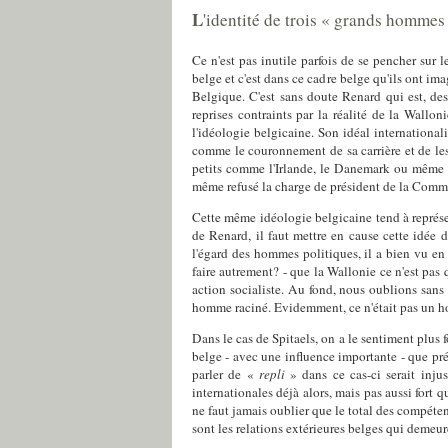
L
'identité de trois « grands hommes 
Ce n'est pas inutile parfois de se pencher su
belge et c'est dans ce cadre belge qu'ils ont im
Belgique. C'est sans doute Renard qui est, des
reprises contraints par la réalité de la Wall
l'idéologie belgicaine. Son idéal international
comme le couronnement de sa carrière et de le
petits comme l'Irlande, le Danemark ou même
même refusé la charge de président de la Commis
Cette même idéologie belgicaine tend à représ
de Renard, il faut mettre en cause cette idée 
l'égard des hommes politiques, il a bien vu en 
faire autrement? - que la Wallonie ce n'est pas
action socialiste. Au fond, nous oublions san
homme raciné. Evidemment, ce n'était pas un 
Dans le cas de Spitaels, on a le sentiment plus 
belge - avec une influence importante - que pr
parler de «
repli
» dans ce cas-ci serait inj
internationales déjà alors, mais pas aussi fort 
ne faut jamais oublier que le total des compéte
sont les relations extérieures belges qui demeu