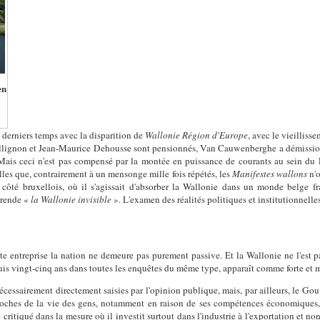
en
 derniers temps avec la disparition de
Wallonie Région d'Europe
, avec le vieilliss
 Collignon et Jean-Maurice Dehousse sont pensionnés, Van Cauwenberghe a démissi
Mais ceci n'est pas compensé par la montée en puissance de courants au sein d
lles que, contrairement à un mensonge mille fois répétés, les
Manifestes wallons
n'
 côté bruxellois, où il s'agissait d'absorber la Wallonie dans un monde belg
e rende «
la Wallonie invisible
». L'examen des réalités politiques et institutionnelle
cette entreprise la nation ne demeure pas purement passive. Et la Wallonie ne l'e
 vingt-cinq ans dans toutes les enquêtes du même type, apparaît comme forte et mê
écessairement directement saisies par l'opinion publique, mais, par ailleurs, le Go
ches de la vie des gens, notamment en raison de ses compétences économiques, e
critiqué dans la mesure où il investit surtout dans l'industrie à l'exportation et n