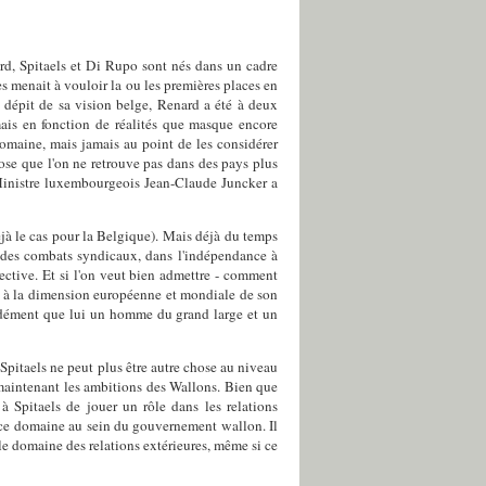
rd, Spitaels et Di Rupo sont nés dans un cadre
es menait à vouloir la ou les premières places en
n dépit de sa vision belge, Renard a été à deux
mais en fonction de réalités que masque encore
 domaine, mais jamais au point de les considérer
hose que l'on ne retrouve pas dans des pays plus
inistre luxembourgeois Jean-Claude Juncker a
 déjà le cas pour la Belgique). Mais déjà du temps
r des combats syndicaux, dans l'indépendance à
pective. Et si l'on veut bien admettre - comment
evé à la dimension européenne et mondiale de son
ondément que lui un homme du grand large et un
 Spitaels ne peut plus être autre chose au niveau
 maintenant les ambitions des Wallons. Bien que
à Spitaels de jouer un rôle dans les relations
de ce domaine au sein du gouvernement wallon. Il
le domaine des relations extérieures, même si ce