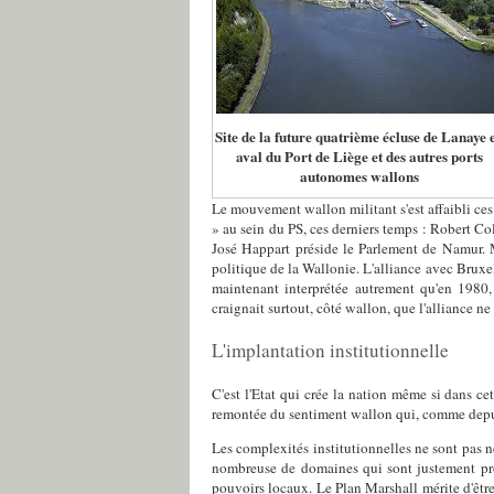
Site de la future quatrième écluse de Lanaye 
aval du Port de Liège et des autres ports
autonomes wallons
Le mouvement wallon militant s'est affaibli ces
» au sein du PS, ces derniers temps : Robert
José Happart préside le Parlement de Namur. 
politique de la Wallonie. L'alliance avec Bruxe
maintenant interprétée autrement qu'en 1980,
craignait surtout, côté wallon, que l'alliance n
L'implantation institutionnelle
C'est l'Etat qui crée la nation même si dans 
remontée du sentiment wallon qui, comme depuis
Les complexités institutionnelles ne sont pas n
nombreuse de domaines qui sont justement pro
pouvoirs locaux. Le Plan Marshall mérite d'être 