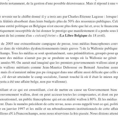
u pétrole notamment, de la gestion d'une possible décroissance. Mais il répond à une
 revenir sur le chiffre donné il y a trois ans par Charles-Etienne Lagasse : lorsque l
ats fédérés absorbent dans leurs budgets plus de 50% des ressources publiques. Cela 
ne entité politique en Belgique n'est encore plus forte que lui et, avec le financeme
olitiquement susceptible de lui donner le prestige que manifestement il a perdu so
La Libre Belgique
mment de lui comme d'un «
exécutif éteint
» (
du 18 avril).
ois de 2005 une extraordinaire campagne de presse, tous médias francophones con
sance dans de véritables dysfonctionnements (mais graves ?) de la Wallonie publique
orchamps. Tous les médias se sont spontanément, sans préméditation, groupés pour q
nt des médias n'aurait pas pu se produire au temps où la Wallonie ne gérait
s années 90. On aurait mal imaginé que les premiers gouvernements wallons aient pu 
nts wallons méritants comme Jean-Maurice Dehousse ou Bernard Anselme assum
 mais ils n'auraient même pas pu s'engager dans une affaire aussi délicate que celle 
il devait atteindre le camp socialiste, l'aurait touché là où il était le mieux repr
gusta a été une affaire belge, non pas wallonne).
tillant et ce qui est croustillant, c'est de mettre en cause un Gouvernement bien
ouvernement wallon, dont on peut accuser toutes les composantes, et dont on peu
sensationnel, un public francophone qui est en réalité wallon à 80%. Et les médias p
usent. Dans le numéro précédent de cette revue, nous avons rappelé tout ce qui, poli
e en janvier 1997 et les mille et un rebondissements institutionnels de cette affai
llions d'€ à Francorchamps, nous nous réservions la fois passée. Nous disions attendr