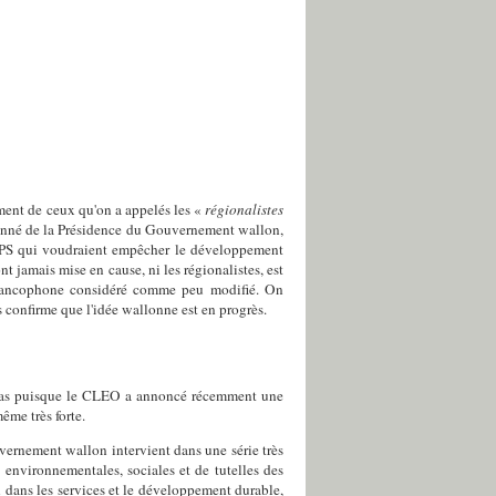
ement de ceux qu'on a appelés les «
régionalistes
onné de la Présidence du Gouvernement wallon,
u PS qui voudraient empêcher le développement
ont jamais mise en cause, ni les régionalistes, est
e francophone considéré comme peu modifié. On
s confirme que l'idée wallonne est en progrès.
st pas puisque le CLEO a annoncé récemment une
me très forte.
uvernement wallon intervient dans une série très
nvironnementales, sociales et de tutelles des
on dans les services et le développement durable,