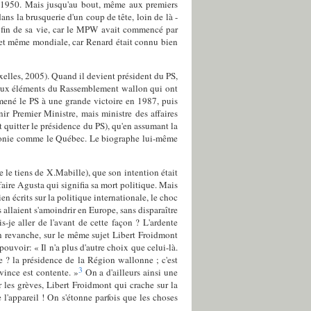
rs 1950. Mais jusqu'au bout, même aux premiers
ans la brusquerie d'un coup de tête, loin de là -
la fin de sa vie, car le MPW avait commencé par
e et même mondiale, car Renard était connu bien
uxelles, 2005). Quand il devient président du PS,
breux éléments du Rassemblement wallon qui ont
mené le PS à une grande victoire en 1987, puis
r Premier Ministre, mais ministre des affaires
t quitter le présidence du PS), qu'en assumant la
llonie comme le Québec. Le biographe lui-même
e le tiens de X.Mabille), que son intention était
faire Agusta qui signifia sa mort politique. Mais
ien écrits sur la politique internationale, le choc
s allaient s'amoindrir en Europe, sans disparaître
-je aller de l'avant de cette façon ? L'ardente
 revanche, sur le même sujet Libert Froidmont
uvoir: « Il n'a plus d'autre choix que celui-là.
tre ? la présidence de la Région wallonne ; c'est
3
ovince est contente. »
On a d'ailleurs ainsi une
les grèves, Libert Froidmont qui crache sur la
 l'appareil ! On s'étonne parfois que les choses