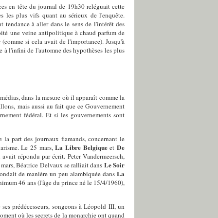
es en tête du journal de 19h30 reléguait cette
s les plus vifs quant au sérieux de l'enquête.
tendance à aller dans le sens de l'intérêt des
loité une veine antipolitique à chaud parfum de
 (comme si cela avait de l'importance). Jusqu'à
e à l'infini de l'automne des hypothèses les plus
s médias, dans la mesure où il apparaît comme la
Wallons, mais aussi au fait que ce Gouvernement
nement fédéral. Et si les gouvernements sont
de la part des journaux flamands, concernant le
La Libre Belgique
De
harisme. Le 25 mars,
et
l avait répondu par écrit. Peter Vandermeersch,
Le Soir
 mars, Béatrice Delvaux se ralliait dans
La
 répondait de manière un peu alambiquée dans
imum 46 ans (l'âge du prince né le 15/4/1960),
ue ses prédécesseurs, songeons à Léopold III, un
moment où les secrets de la monarchie ont quand