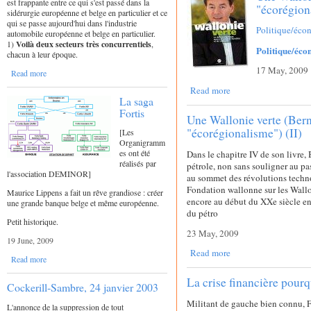
est frappante entre ce qui s'est passé dans la
"écorégion
sidérurgie européenne et belge en particulier et ce
qui se passe aujourd'hui dans l'industrie
Politique/éco
automobile européenne et belge en particulier.
1)
Voilà deux secteurs très concurrentiels
,
Politique/éc
chacun à leur époque.
17 May, 2009
Read more
Read more
La saga
Fortis
Une Wallonie verte (Ber
"écorégionalisme") (II)
[Les
Organigramm
es ont été
Dans le chapitre IV de son livre,
réalisés par
pétrole, non sans souligner au pa
l'association DEMINOR]
au sommet des révolutions techno
Fondation wallonne sur les Wallon
Maurice Lippens a fait un rêve grandiose : créer
encore au début du XXe siècle 
une grande banque belge et même européenne.
du pétro
Petit historique.
23 May, 2009
19 June, 2009
Read more
Read more
La crise financière pour
Cockerill-Sambre, 24 janvier 2003
Militant de gauche bien connu, Fr
L'annonce de la suppression de tout