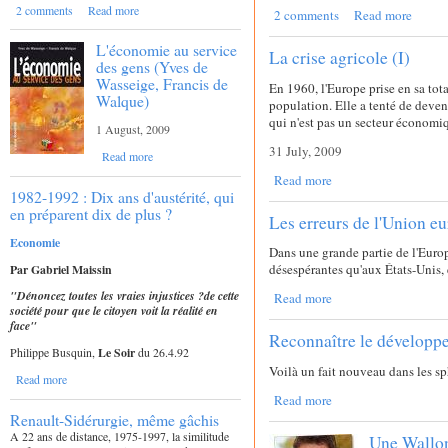
2 comments
Read more
2 comments
Read more
L'économie au service
La crise agricole (I)
des gens (Yves de
Wasseige, Francis de
En 1960, l'Europe prise en sa tot
Walque)
population. Elle a tenté de deve
qui n'est pas un secteur économi
1 August, 2009
31 July, 2009
Read more
Read more
1982-1992 : Dix ans d'austérité, qui
en préparent dix de plus ?
Les erreurs de l'Union eu
Economie
Dans une grande partie de l'Europe
désespérantes qu'aux États-Unis,
Par Gabriel Maissin
"Dénoncez toutes les vraies injustices ?de cette
Read more
société pour que le citoyen voit la réalité en
face"
Reconnaître le développ
Philippe Busquin,
Le Soir
du 26.4.92
Voilà un fait nouveau dans les sph
Read more
Read more
Renault-Sidérurgie, même gâchis
A 22 ans de distance, 1975-1997, la similitude
Une Wallon