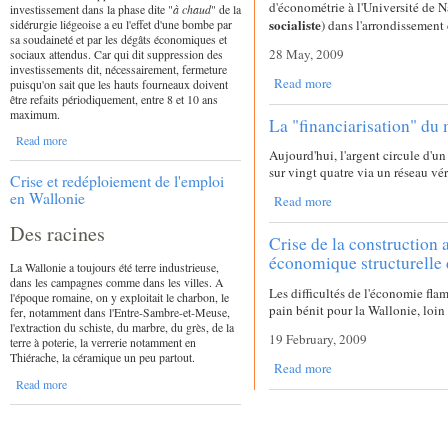
d'économétrie à l'Université de Na
investissement dans la phase dite "
à chaud
" de la
socialiste
sidérurgie liégeoise a eu l'effet d'une bombe par
) dans l'arrondissement
sa soudaineté et par les dégâts économiques et
28 May, 2009
sociaux attendus. Car qui dit suppression des
investissements dit, nécessairement, fermeture
Read more
puisqu'on sait que les hauts fourneaux doivent
être refaits périodiquement, entre 8 et 10 ans
maximum.
La "financiarisation" du
Read more
Aujourd'hui, l'argent circule d'un
sur vingt quatre via un réseau vé
Crise et redéploiement de l'emploi
en Wallonie
Read more
Des racines
Crise de la construction 
économique structurelle 
La Wallonie a toujours été terre industrieuse,
dans les campagnes comme dans les villes. A
Les difficultés de l'économie fl
l'époque romaine, on y exploitait le charbon, le
pain bénit pour la Wallonie, loin 
fer, notamment dans l'Entre-Sambre-et-Meuse,
l'extraction du schiste, du marbre, du grès, de la
19 February, 2009
terre à poterie, la verrerie notamment en
Thiérache, la céramique un peu partout.
Read more
Read more