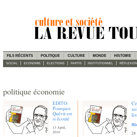
FILS RÉCENTS
POLITIQUE
CULTURE
MONDE
HISTOIRE
SOCIAL
ECONOMIE
ELECTIONS
PARTIS
INSTITUTIONNEL
RÉFLEXIO
politique économie
EDITO:
Cr
Pourquoi
so
Quévit est
li
si écouté
His
13 April,
2010
28