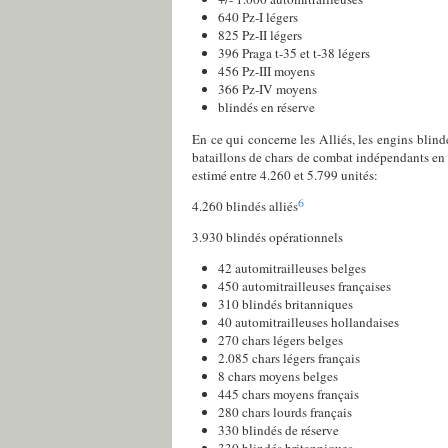
640 Pz-I légers
825 Pz-II légers
396 Praga t-35 et t-38 légers
456 Pz-III moyens
366 Pz-IV moyens
blindés en réserve
En ce qui concerne les Alliés, les engins blind
bataillons de chars de combat indépendants en Fra
estimé entre 4.260 et 5.799 unités:
6
4.260 blindés alliés
3.930 blindés opérationnels
42 automitrailleuses belges
450 automitrailleuses françaises
310 blindés britanniques
40 automitrailleuses hollandaises
270 chars légers belges
2.085 chars légers français
8 chars moyens belges
445 chars moyens français
280 chars lourds français
330 blindés de réserve