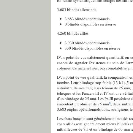
En tenant systématiquement compte des chiffres l
3.683 blindés allemands
3.683 blindés opérationnels
0 blindés disponibles en réserve
4.260 blindés alliés
3.930 blindés opérationnels
330 blindés disponibles en réserve
D'un point de vue strictement quantitatif, on co
encore de signaler l'existence au sein de l'a
colonies. Ce matériel n'est pas comptabilisé en 
D'un point de vue qualitatif, la comparaison est
nombre. Leur blindage trop faible (13 à 14,5 m
automitrailleuses françaises (canon de 25 mm), n
tchèques et les Panzers III et IV ont une véri
d'un blindage de 25 mm. Les Pz-III possèdent 
8
emportent un obusier de 75 mm
, deux mitrai
3.683 engins opérationnels dont, soulignons-le, 
Les chars français sont généralement moulés (co
chars alliés sont généralement mieux blindés e
mitrailleuses de 7,5 et un blindage de 60 mm r