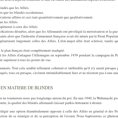
indés que les Alliés.
rs que les blindés occidentaux.
viations alliées et ceci tant quantitativement que qualitativement.
e les Alliés.
upérieurs à ceux des Alliés.
rtifications désuètes, alors que les Allemands ont privilégié la motorisation et la g
sante alors que l'industrie d'armement française avait été minée par le Front Populair
plantaient largement celles des Alliés. L'état-major allié était sclérosé, tandis q
, le plan français était complètement inadapté.
hé les Alliés d'attaquer l'Allemagne en septembre 1939 pendant la campagne de Po
re supérieur à tous les points de vue.
uments. Tout cela semble tellement cohérent et irréfutable qu'il n'y aurait presque p
ués, tous ou presque, s'avèrent irrémédiablement faux et ne résistent pas à une anal
 EN MATIERE DE BLINDES
ssi ne tournerons nous pas longtemps autour du pot. En mai 1940, la Wehrmacht poss
 outre, la qualité des blindés allemands laissait parfois fortement à désirer.
légié une option diamétralement opposée à celle des Alliés en général et des Fra
onction de sa stratégie et de sa perception de l'avenir. Nous baptiserons ce phé