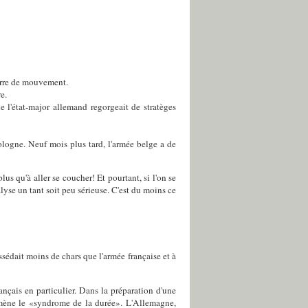
uerre de mouvement.
e.
ue l'état-major allemand regorgeait de stratèges
logne. Neuf mois plus tard, l'armée belge a de
lus qu'à aller se coucher! Et pourtant, si l'on se
yse un tant soit peu sérieuse. C'est du moins ce
édait moins de chars que l'armée française et à
nçais en particulier. Dans la préparation d'une
nomène le «syndrome de la durée». L'Allemagne,