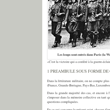
Les loups sont entrés dans Paris (la W
«C'est la victoire qui a conféré à la guerre-écl
1 PREAMBULE SOUS FORME DE 
Dans la littérature militaire, on ne compte plus 
(France, Grande-Bretagne, Pays-Bas, Luxembour
Dans la grande majorité des cas, et encore à l'
s'imposer dans la mémoire collective en tant qu
questions compliquées.
En ce qui concerne le présent sujet, chacun d'ent