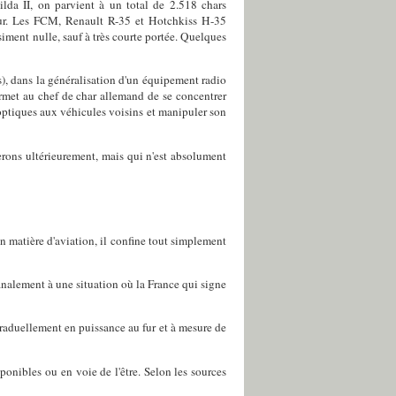
lda II, on parvient à un total de 2.518 chars
leur. Les FCM, Renault R-35 et Hotchkiss H-35
siment nulle, sauf à très courte portée. Quelques
), dans la généralisation d'un équipement radio
ermet au chef de char allemand de se concentrer
optiques aux véhicules voisins et manipuler son
erons ultérieurement, mais qui n'est absolument
n matière d'aviation, il confine tout simplement
inalement à une situation où la France qui signe
 graduellement en puissance au fur et à mesure de
ponibles ou en voie de l'être. Selon les sources