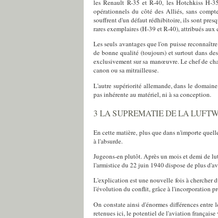
les Renault R-35 et R-40, les Hotchkiss H-35
opérationnels du côté des Alliés, sans compt
souffrent d'un défaut rédhibitoire, ils sont pre
rares exemplaires (H-39 et R-40), attribués au
Les seuls avantages que l'on puisse reconnaîtr
de bonne qualité (toujours) et surtout dans de
exclusivement sur sa manœuvre. Le chef de char
canon ou sa mitrailleuse.
L'autre supériorité allemande, dans le domaine
pas inhérente au matériel, ni à sa conception.
3 LA SUPREMATIE DE LA LUFT
En cette matière, plus que dans n'importe quell
à l'absurde.
Jugeons-en plutôt. Après un mois et demi de lut
l'armistice du 22 juin 1940 dispose de plus d'a
L'explication est une nouvelle fois à chercher d
l'évolution du conflit, grâce à l'incorporation 
On constate ainsi d'énormes différences entre le
retenues ici, le potentiel de l'aviation français