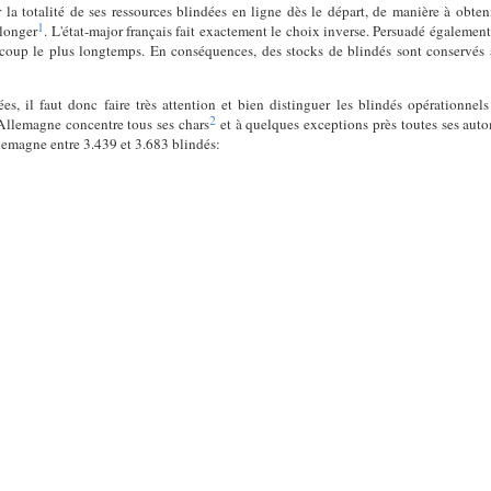
 la totalité de ses ressources blindées en ligne dès le départ, de manière à obteni
1
olonger
. L'état-major français fait exactement le choix inverse. Persuadé également
e coup le plus longtemps. En conséquences, des stocks de blindés sont conservés à
es, il faut donc faire très attention et bien distinguer les blindés opérationnel
2
L'Allemagne concentre tous ses chars
et à quelques exceptions près toutes ses auto
llemagne entre 3.439 et 3.683 blindés: