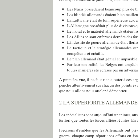
Les Nazis possédaient beaucoup plus de bl
Les blindés allemands étaient bien meilleu
La Luftwaffe était de loin supérieure aux a
L'Allemagne possédait plus de divisions qu
Le moral et le matériel allemands étaient s
Les Alliés se sont enfermés derrière des fo
L'industrie de guerre allemande était floris
La tactique et la stratégie allemandes sup
compétents et créatifs.
Le plan allemand était génial et imparable
Par leur neutralité, les Belges ont empêc
toutes manières été écrasée par un adversai
A première vue, il ne faut rien ajouter à ces arg
penche attentivement sur chacun des points évoq
que nous allons nous atteler à démontrer.
2 LA SUPERIORITE ALLEMANDE
Les spécialistes sont aujourd'hui unanimes, au
fortiori que toutes les forces alliées réunies. En
Précisons d'emblée que les Allemands ont privi
guerre, chaque camp répartit ses efforts en f