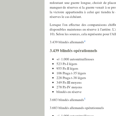
redoutant une guerre longue, choisit de placer
manquer de réserves si la guerre venait à se pr
la victoire appartiendra à celui qui tiendra l
réserves le cas échéant.
Lorsque l'on effectue des comparaisons chiffré
disponibles maintenus en réserve à l'arrière. 
10). Selon les sources, cela représente pour l'A
4
3.439 blindés allemands
3.439 blindés opérationnels
+/- 1.000 automitrailleuses
523 Pz-I légers
955 Pz-II légers
106 Praga t-35 légers
228 Praga t-38 légers
349 Pz-III moyens
278 Pz-IV moyens
blindés en réserve
5
3.683 blindés allemands
3.683 blindés allemands opérationnels
+/- 1.000 automitrailleuses