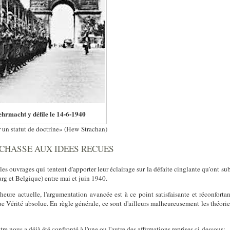
ehrmacht y défile le 14-6-1940
air un statut de doctrine» (Hew Strachan)
CHASSE AUX IDEES RECUES
les ouvrages qui tentent d'apporter leur éclairage sur la défaite cinglante qu'ont su
g et Belgique) entre mai et juin 1940.
heure actuelle, l'argumentation avancée est à ce point satisfaisante et réconfortan
e Vérité absolue. En règle générale, ce sont d'ailleurs malheureusement les théori
re nous a déjà été confronté à l'une ou l'autre des affirmations reprises ci-dessous: