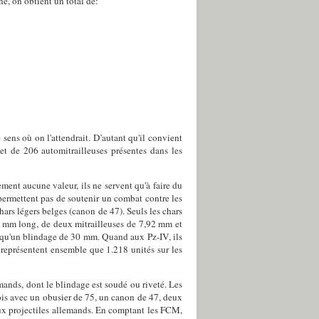
ne, on obtient un total de:
 sens où on l'attendrait. D'autant qu'il convient
et de 206 automitrailleuses présentes dans les
ment aucune valeur, ils ne servent qu'à faire du
permettent pas de soutenir un combat contre les
hars légers belges (canon de 47). Seuls les chars
37 mm long, de deux mitrailleuses de 7,92 mm et
 qu'un blindage de 30 mm. Quand aux Pz-IV, ils
représentent ensemble que 1.218 unités sur les
mands, dont le blindage est soudé ou riveté. Les
bis avec un obusier de 75, un canon de 47, deux
aux projectiles allemands. En comptant les FCM,