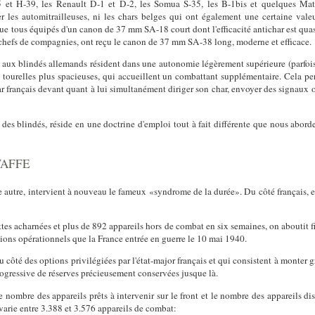
 et H-39, les Renault D-1 et D-2, les Somua S-35, les B-1bis et quelques Mati
er les automitrailleuses, ni les chars belges qui ont également une certaine va
sque tous équipés d'un canon de 37 mm SA-18 court dont l'efficacité antichar est qua
x chefs de compagnies, ont reçu le canon de 37 mm SA-38 long, moderne et efficace.
e aux blindés allemands résident dans une autonomie légèrement supérieure (parfois
s tourelles plus spacieuses, qui accueillent un combattant supplémentaire. Cela p
 français devant quant à lui simultanément diriger son char, envoyer des signaux 
 des blindés, réside en une doctrine d'emploi tout à fait différente que nous abord
WAFFE
e autre, intervient à nouveau le fameux «syndrome de la durée». Du côté français, e
tes acharnées et plus de 892 appareils hors de combat en six semaines, on aboutit f
vions opérationnels que la France entrée en guerre le 10 mai 1940.
u côté des options privilégiées par l'état-major français et qui consistent à monter
progressive de réserves précieusement conservées jusque là.
 nombre des appareils prêts à intervenir sur le front et le nombre des appareils dis
e varie entre 3.388 et 3.576 appareils de combat: