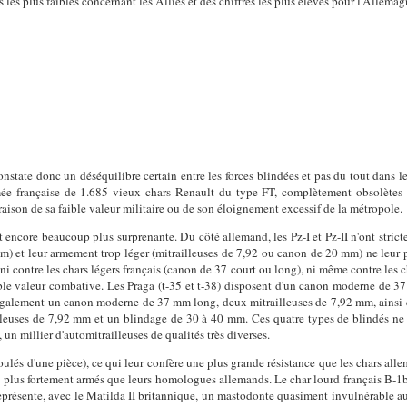
es plus faibles concernant les Alliés et des chiffres les plus élevés pour l'Allemag
nstate donc un déséquilibre certain entre les forces blindées et pas du tout dans le
rmée française de 1.685 vieux chars Renault du type FT, complètement obsolètes 
raison de sa faible valeur militaire ou de son éloignement excessif de la métropole.
 encore beaucoup plus surprenante. Du côté allemand, les Pz-I et Pz-II n'ont stricte
m) et leur armement trop léger (mitrailleuses de 7,92 ou canon de 20 mm) ne leur 
i contre les chars légers français (canon de 37 court ou long), ni même contre les c
table valeur combative. Les Praga (t-35 et t-38) disposent d'un canon moderne de 
également un canon moderne de 37 mm long, deux mitrailleuses de 7,92 mm, ainsi
lleuses de 7,92 mm et un blindage de 30 à 40 mm. Ces quatre types de blindés ne 
un millier d'automitrailleuses de qualités très diverses.
ulés d'une pièce), ce qui leur confère une plus grande résistance que les chars alle
t plus fortement armés que leurs homologues allemands. Le char lourd français B-1
eprésente, avec le Matilda II britannique, un mastodonte quasiment invulnérable 