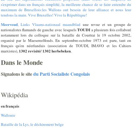
s'exprimer dans un français simplifié, la meilleure chance de se faire entendre du
maximum de Bruxellois:les Wallons ont besoin de leur alliance et nous leur
tendons la main. Vive Bruxelles! Vive la République!
Meervoud
, Links Vlaams-nationaal maandblad
une revue et un groupe de
TOUDI
nationalistes flamands de gauche avec lesquels
a plusieurs fois collaboré
notamment lors du colloque sur la bataille de Courtrai le 19 octobre 2002,
organisé par le Maesereelfonds. En septembre-octobre 1973 est paru, tant en
français qu'en néerlandais (association de TOUDI, IMAVO et les Cahiers
1302 revisité/ 1302 herbebeken
marxistes),
.
Dans le Monde
Signalons le site
du Parti Socialiste Congolais
Wikipédia
en français
Wallonie
Bataille de la Lys, le déchirement belge