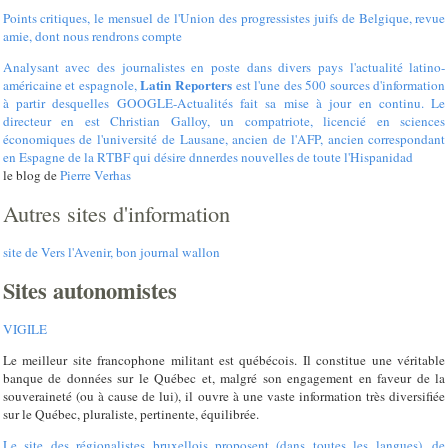
Points critiques, le mensuel de l'Union des progressistes juifs de Belgique, revue
amie, dont nous rendrons compte
Analysant avec des journalistes en poste dans divers pays l'actualité latino-
Latin Reporters
américaine et espagnole,
est l'une des 500 sources d'information
à partir desquelles GOOGLE-Actualités fait sa mise à jour en continu. Le
directeur en est Christian Galloy, un compatriote, licencié en sciences
économiques de l'université de Lausane, ancien de l'AFP, ancien correspondant
en Espagne de la RTBF qui désire dnnerdes nouvelles de toute l'Hispanidad
le blog de
Pierre Verhas
Autres sites d'information
site de Vers l'Avenir, bon journal wallon
Sites autonomistes
VIGILE
Le meilleur site francophone militant est québécois. Il constitue une véritable
banque de données sur le Québec et, malgré son engagement en faveur de la
souveraineté (ou à cause de lui), il ouvre à une vaste information très diversifiée
sur le Québec, pluraliste, pertinente, équilibrée.
Le site des régionalistes bruxellois proposent (dans toutes les langues), de