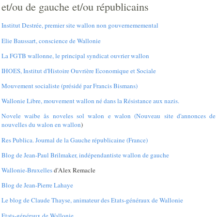
et/ou de gauche et/ou républicains
Institut Destrée, premier site wallon non gouvernememental
Elie Baussart, conscience de Wallonie
La FGTB wallonne, le principal syndicat ouvrier wallon
IHOES, Institut d'Histoire Ouvrière Economique et Sociale
Mouvement socialiste (présidé par Francis Bismans)
Wallonie Libre, mouvement wallon né dans la Résistance aux nazis.
Novele waibe ås noveles sol walon e walon (Nouveau site d'annonces de
nouvelles du walon en wallon
)
Res Publica. Journal de la Gauche républicaine (France)
Blog de Jean-Paul Brilmaker, indépendantiste wallon de gauche
Wallonie-Bruxelles
d'Alex Remacle
Blog de Jean-Pierre Lahaye
Le blog de Claude Thayse, animateur des Etats-généraux de Wallonie
Etats-généraux de Wallonie