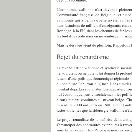
dégoût s'accumule.
L'autonomie wallonne n'est devenue pleineme
Communauté française de Belgique, et placé fa
autonomie qui a permis que se révèle, au 1er m
manifestations de milliers d'enseignants chacu
Borinage, à la FN, dans les chemins de fer, les 
les brutalités policières en novembre, en mars, e
Mais le désaveu vient de plus loin. Rappelons
Rejet du renardisme
La revendication wallonne et syndicale socialist
ne voulurent ou ne purent lui donner la profo
le sens d'une politique économique régionale -
du socialiste Leburton qui, face à ces timide
pointait déjà. Les socialistes furent écartés, tr
nul économiquement et socialement: les politi
à tort), étaient conduites au niveau belge. C
passait de 2000 milliards en 1980 à 6000 mil
luttes violentes que la sidérurgie wallonne n'étai
Le projet renardiste de la maîtrise démocratiq
s'émanciper des contraintes extérieures à trave
sous la morsure du feu. Parce que nous avons go