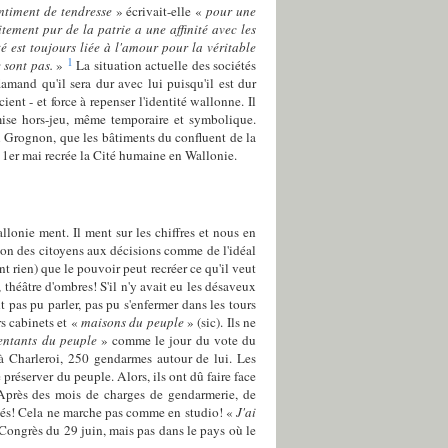
ntiment de tendresse
» écrivait-elle «
pour une
tement pur de la patrie a une affinité avec les
é est toujours liée à l'amour pour la véritable
1
e sont pas.
»
La situation actuelle des sociétés
amand qu'il sera dur avec lui puisqu'il est dur
ent - et force à repenser l'identité wallonne. Il
 mise hors-jeu, même temporaire et symbolique.
du Grognon, que les bâtiments du confluent de la
ce 1er mai recrée la Cité humaine en Wallonie.
lonie ment. Il ment sur les chiffres et nous en
ation des citoyens aux décisions comme de l'idéal
nt rien) que le pouvoir peut recréer ce qu'il veut
théâtre d'ombres! S'il n'y avait eu les désaveux
 pas pu parler, pas pu s'enfermer dans les tours
rs cabinets et «
maisons du peuple
» (sic). Ils ne
entants du peuple
» comme le jour du vote du
 Charleroi, 250 gendarmes autour de lui. Les
réserver du peuple. Alors, ils ont dû faire face
Après des mois de charges de gendarmerie, de
onnés! Cela ne marche pas comme en studio! «
J'ai
ongrès du 29 juin, mais pas dans le pays où le