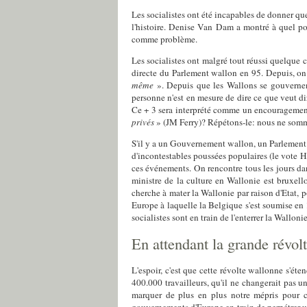
Les socialistes ont été incapables de donner qu
l'histoire. Denise Van Dam a montré à quel poi
comme problème.
Les socialistes ont malgré tout réussi quelque
directe du Parlement wallon en 95. Depuis, on
même
». Depuis que les Wallons se gouvern
personne n'est en mesure de dire ce que veut dir
Ce + 3 sera interprété comme un encouragement 
privés
» (JM Ferry)? Répétons-le: nous ne somm
S'il y a un Gouvernement wallon, un Parlement w
d'incontestables poussées populaires (le vote Ha
ces événements. On rencontre tous les jours da
ministre de la culture en Wallonie est bruxell
cherche à mater la Wallonie par raison d'Etat, p
Europe à laquelle la Belgique s'est soumise en
socialistes sont en train de l'enterrer la Wallonie
En attendant la grande révol
L'espoir, c'est que cette révolte wallonne s'ét
400.000 travailleurs, qu'il ne changerait pas un
marquer de plus en plus notre mépris pour c
gouvernements d'Europe en train de perpétrer une