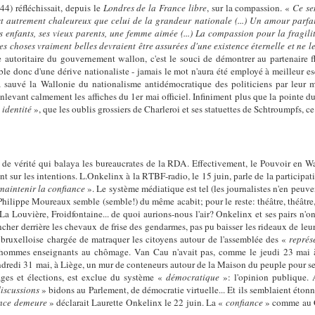
) réfléchissait, depuis le
Londres de la France libre
, sur la compassion. «
Ce se
 est autrement chaleureux que celui de la grandeur nationale (...) Un amour parfai
enfants, ses vieux parents, une femme aimée (...) La compassion pour la fragilit
s choses vraiment belles devraient être assurées d'une existence éternelle et ne l
e autoritaire du gouvernement wallon, c'est le souci de démontrer au partenaire fl
ble donc d'une dérive nationaliste - jamais le mot n'aura été employé à meilleur esci
 a sauvé la Wallonie du nationalisme antidémocratique des politiciens par leur
enlevant calmement les affiches du 1er mai officiel. Infiniment plus que la pointe 
s identité
», que les oublis grossiers de Charleroi et ses statuettes de Schtroumpfs, 
de vérité qui balaya les bureaucrates de la RDA. Effectivement, le Pouvoir en Wal
ent sur les intentions. L.Onkelinx à la RTBF-radio, le 15 juin, parle de la particip
 maintenir la confiance
». Le système médiatique est tel (les journalistes n'en peuve
hilippe Moureaux semble (semble!) du même acabit; pour le reste: théâtre, théâtre, 
a Louvière, Froidfontaine... de quoi aurions-nous l'air? Onkelinx et ses pairs n'ont
ncher derrière les chevaux de frise des gendarmes, pas pu baisser les rideaux de leu
 bruxelloise chargée de matraquer les citoyens autour de l'assemblée des «
représ
 hommes enseignants au chômage. Van Cau n'avait pas, comme le jeudi 23 mai à
ndredi 31 mai, à Liège, un mur de conteneurs autour de la Maison du peuple pour se p
ages et élections, est exclue du système «
démocratique
»: l'opinion publique. 
iscussions
» bidons au Parlement, de démocratie virtuelle... Et ils semblaient ét
ance demeure
» déclarait Laurette Onkelinx le 22 juin. La «
confiance
» comme au C