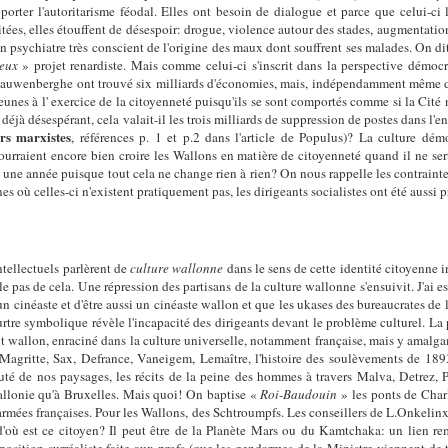
rter l'autoritarisme féodal. Elles ont besoin de dialogue et parce que celui-ci le
tées, elles étouffent de désespoir: drogue, violence autour des stades, augmentatio
n psychiatre très conscient de l'origine des maux dont souffrent ses malades. On d
ieux
» projet renardiste. Mais comme celui-ci s'inscrit dans la perspective démocrat
wenberghe ont trouvé six milliards d'économies, mais, indépendamment même du 
es à l' exercice de la citoyenneté puisqu'ils se sont comportés comme si la Cité n'e
est déjà désespérant, cela valait-il les trois milliards de suppression de postes dans
rs marxistes
, références p. 1 et p.2 dans l'article de Populus)? La culture démo
pourraient encore bien croire les Wallons en matière de citoyenneté quand il ne sert
te une année puisque tout cela ne change rien à rien? On nous rappelle les contrain
 où celles-ci n'existent pratiquement pas, les dirigeants socialistes ont été aussi 
tellectuels parlèrent de
culture wallonne
dans le sens de cette identité citoyenne i
rle pas de cela. Une répression des partisans de la culture wallonne s'ensuivit. J'ai 
un cinéaste et d'être aussi un cinéaste wallon et que les ukases des bureaucrates de 
re symbolique révèle l'incapacité des dirigeants devant le problème culturel. La pl
t wallon, enraciné dans la culture universelle, notamment française, mais y amalgam
 Magritte, Sax, Defrance, Vaneigem, Lemaître, l'histoire des soulèvements de 1893
té de nos paysages, les récits de la peine des hommes à travers Malva, Detrez,
allonie qu'à Bruxelles. Mais quoi! On baptise «
Roi
-
Baudouin
» les ponts de Charl
armées françaises. Pour les Wallons, des Schtroumpfs. Les conseillers de L.Onkelinx
'où est ce citoyen? Il peut être de la Planète Mars ou du Kamtchaka: un lien rema