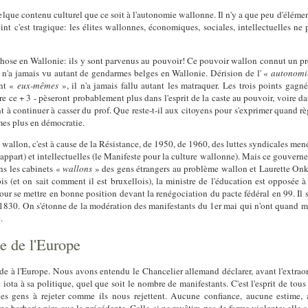
elque contenu culturel que ce soit à l'autonomie wallonne. Il n'y a que peu d'élémen
nt c'est tragique: les élites wallonnes, économiques, sociales, intellectuelles n
 chose en Wallonie: ils y sont parvenus au pouvoir! Ce pouvoir wallon connut un pr
 n'a jamais vu autant de gendarmes belges en Wallonie. Dérision de l' «
autonom
ent «
eux-mêmes
», il n'a jamais fallu autant les matraquer. Les trois points ga
e ce + 3 - pèseront probablement plus dans l'esprit de la caste au pouvoir, voire da
à continuer à casser du prof. Que reste-t-il aux citoyens pour s'exprimer quand r
es plus en démocratie.
allon, c'est à cause de la Résistance, de 1950, de 1960, des luttes syndicales mené
ppart) et intellectuelles (le Manifeste pour la culture wallonne). Mais ce gouvernem
ns les cabinets «
wallons
» des gens étrangers au problème wallon et Laurette Onk
ois (et on sait comment il est bruxellois), la ministre de l'éducation est opposée 
our se mettre en bonne position devant la renégociation du pacte fédéral en 99. Il s'e
 1830. On s'étonne de la modération des manifestants du 1er mai qui n'ont quand mê
.
te de l'Europe
ende à l'Europe. Nous avons entendu le Chancelier allemand déclarer, avant l'extra
 iota à sa politique, quel que soit le nombre de manifestants. C'est l'esprit de tou
es gens à rejeter comme ils nous rejettent. Aucune confiance, aucune estime, 
 barbarie pire que la précédente. Celle-ci ne revêtira pas de forme violente: elle c