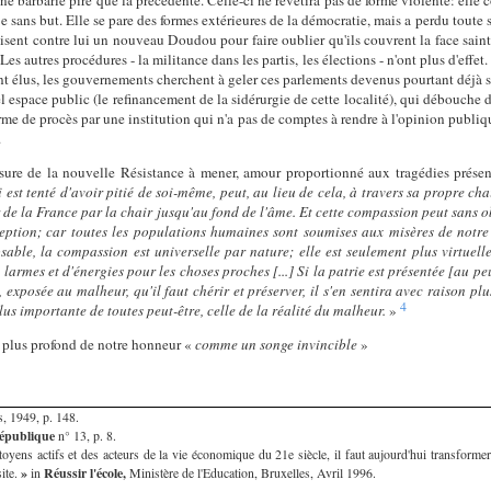
ence sans but. Elle se pare des formes extérieures de la démocratie, mais a perdu tou
isent contre lui un nouveau Doudou pour faire oublier qu'ils couvrent la face saint
 autres procédures - la militance dans les partis, les élections - n'ont plus d'effet.
sont élus, les gouvernements cherchent à geler ces parlements devenus pourtant déjà
l espace public (le refinancement de la sidérurgie de cette localité), qui débouche
forme de procès par une institution qui n'a pas de comptes à rendre à l'opinion pub
.
ure de la nouvelle Résistance à mener, amour proportionné aux tragédies présen
i est tenté d'avoir pitié de soi-même, peut, au lieu de cela, à travers sa propre chai
 de la France par la chair jusqu'au fond de l'âme. Et cette compassion peut sans obs
eption; car toutes les populations humaines sont soumises aux misères de notre
sable, la compassion est universelle par nature; elle est seulement plus virtuelle
e larmes et d'énergies pour les choses proches [...] Si la patrie est présentée [au 
, exposée au malheur, qu'il faut chérir et préserver, il s'en sentira avec raison pl
4
us importante de toutes peut-être, celle de la réalité du malheur.
»
au plus profond de notre honneur «
comme un songe invincible
»
s, 1949, p. 148.
publique
n° 13, p. 8.
yens actifs et des acteurs de la vie économique du 21e siècle, il faut aujourd'hui transformer 
site.
»
in
Réussir l'école,
Ministère de l'Education, Bruxelles, Avril 1996.