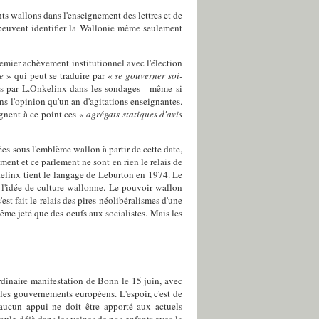
ts wallons dans l'enseignement des lettres et de
e peuvent identifier la Wallonie même seulement
emier achèvement institutionnel avec l'élection
ie
» qui peut se traduire par «
se gouverner soi-
gnés par L.Onkelinx dans les sondages - même si
ns l'opinion qu'un an d'agitations enseignantes.
ègnent à ce point ces «
agrégats statiques d'avis
es sous l'emblème wallon à partir de cette date,
ent et ce parlement ne sont en rien le relais de
elinx tient le langage de Leburton en 1974. Le
à l'idée de culture wallonne. Le pouvoir wallon
st fait le relais des pires néolibéralismes d'une
me jeté que des oeufs aux socialistes. Mais les
ordinaire manifestation de Bonn le 15 juin, avec
s les gouvernements européens. L'espoir, c'est de
aucun appui ne doit être apporté aux actuels
oule déjà dans les veines de nos enfants avec la