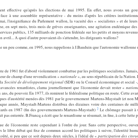
nt effective qu'après les élections de mai 1995. En effet, nous avons un go
ce à une assemblée représentative - du moins d'après les critères institutionn
ai, l'insignifiance du Parlement wallon, la vacuité des « socialistes » et de leur
ne, en sept mois, trois mois de grèves enseignantes, une agitation endémique des é
services publics, 135 milliards de ponction fédérale sur les petits et moyens revenus 
n avril... A quoi d'autre pouvaient-ils s'attendre, les dirigeants wallons?
-le un peu comme, en 1995, nous rappelions à J.Bauduin que l'autonomie wallonne n
e de 1961 fut d'abord violemment combattue par les politiques socialistes. Jamais, qu
ndeur de champ d'une revendication «
nationale
», au sens républicain de la Nation
 la
Société de développement régional
(SDR) ou le Conseil économique et social -,
s avancées renardistes, clama journellement que l'économie devait rester «
nation
ois ans, du pouvoir. En 1977, ils remirent le fédéralisme politique en route. Cette av
ques d'austérité menées dès 1981 par le gouvernement Martens-Maystadt (et non M
haque année, Maystadt-Martens distribua des dizaines voire des centaines de mill
2
liards en 1987 (fin des gouvernements Martens-Maystadt)
Le chômage passait à u
t pas enterrée. B.Francq a écrit que le renardisme se résumait, in fine, à cette lutte p
ue de l'économie reste cependant à l'ordre du jour. Sans cette perspective, ouve
rs le libre débat qui fixe de commun accord les politiques à suivre, l'identité hum
ûté, si peu que ce soit depuis deux siècles, à l'idéal de «
participation des citoy