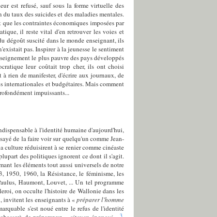
ur est refusé, sauf sous la forme virtuelle des
n du taux des suicides et des maladies mentales.
it que les contraintes économiques imposées par
ique, il reste vital d'en retrouver les voies et
dégoût suscité dans le monde enseignant, ils
xistait pas. Inspirer à la jeunesse le sentiment
 l'enseignement le plus pauvre des pays développés
cratique leur coûtait trop cher, ils ont choisi
 à rien de manifester, d'écrire aux journaux, de
tes internationales et budgétaires. Mais comment
profondément impuissants...
ndispensable à l'identité humaine d'aujourd'hui,
essayé de la faire voir sur quelqu'un comme Jean-
la culture réduisirent à se renier comme cinéaste
upart des politiques ignorent ce dont il s'agit.
ant les éléments tout aussi universels de notre
, 1950, 1960, la Résistance, le féminisme, les
 Paulus, Haumont, Louvet, ... Un tel programme
eroi, on occulte l'histoire de Wallonie dans les
, invitent les enseignants à «
préparer l'homme
rquable s'est noué entre le refus de l'identité
3