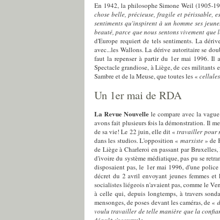
En 1942, la philosophe Simone Weil (1905-1944
chose belle, précieuse, fragile et périssable,
sentiments qu'inspirent à un homme ses jeunes 
beauté, parce que nous sentons vivement que le
d'Europe requiert de tels sentiments. La dériv
avec...les Wallons. La dérive autoritaire se dou
faut la repenser à partir du 1er mai 1996. Il
Spectacle grandiose, à Liège, de ces militants 
Sambre et de la Meuse, que toutes les «
cellule
Un 1er mai de RDA
La Revue Nouvelle
le compare avec la vague 
avons fait plusieurs fois la démonstration. Il m
de sa vie! Le 22 juin, elle dit «
travailler pour
dans les studios. L'opposition «
marxiste
» de P
de Liège à Charleroi en passant par Bruxelles, L
d'ivoire du système médiatique, pas pu se retra
disposaient pas, le 1er mai 1996, d'une police
décret du 2 avril envoyant jeunes femmes et
socialistes liégeois n'avaient pas, comme le Ve
à celle qui, depuis longtemps, à travers sond
mensonges, de poses devant les caméras, de «
d
voulu travailler de telle manière que la confi