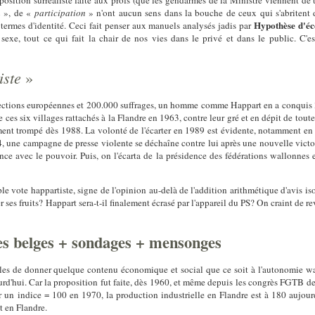
sition surréaliste faite aux profs (que les gendarmes de la Ministre viennent de 
n
», de «
participation
» n'ont aucun sens dans la bouche de ceux qui s'abritent de
Hypothèse d'éc
 termes d'identité. Ceci fait penser aux manuels analysés jadis par
e sexe, tout ce qui fait la chair de nos vies dans le privé et dans le public. 
iste
»
ctions européennes et 200.000 suffrages, un homme comme Happart en a conquis 30
ces six villages rattachés à la Flandre en 1963, contre leur gré et en dépit de tout
t trompé dès 1988. La volonté de l'écarter en 1989 est évidente, notamment en rai
4, une campagne de presse violente se déchaîne contre lui après une nouvelle vict
nce avec le pouvoir. Puis, on l'écarta de la présidence des fédérations wallonnes 
iple vote happartiste, signe de l'opinion au-delà de l'addition arithmétique d'avis i
r ses fruits? Happart sera-t-il finalement écrasé par l'appareil du PS? On craint de re
s belges + sondages + mensonges
les de donner quelque contenu économique et social que ce soit à l'autonomie wa
urd'hui. Car la proposition fut faite, dès 1960, et même depuis les congrès FGTB de 
r un indice = 100 en 1970, la production industrielle en Flandre est à 180 aujour
t en Flandre.