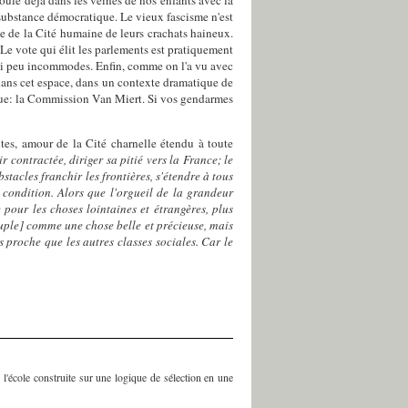
te substance démocratique. Le vieux fascisme n'est
e de la Cité humaine de leurs crachats haineux.
 Le vote qui élit les parlements est pratiquement
 si peu incommodes. Enfin, comme on l'a vu avec
 dans cet espace, dans un contexte dramatique de
lique: la Commission Van Miert. Si vos gendarmes
tes, amour de la Cité charnelle étendu à toute
r contractée, diriger sa pitié vers la France; le
tacles franchir les frontières, s'étendre à tous
 condition. Alors que l'orgueil de la grandeur
 pour les choses lointaines et étrangères, plus
peuple] comme une chose belle et précieuse, mais
us proche que les autres classes sociales. Car le
l'école construite sur une logique de sélection en une