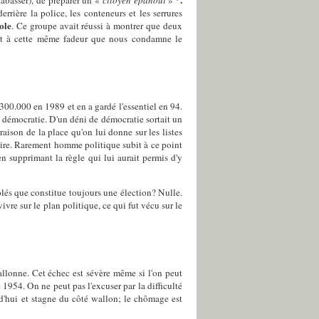
.
tabasser), de préparer un «
citoyen épanoui
»
rrière la police, les conteneurs et les serrures
ole
. Ce groupe avait réussi à montrer que deux
C'est à cette même fadeur que nous condamne le
0.000 en 1989 et en a gardé l'essentiel en 94.
e démocratie. D'un déni de démocratie sortait un
son de la place qu'on lui donne sur les listes
oire. Rarement homme politique subit à ce point
en supprimant la règle qui lui aurait permis d'y
solés que constitue toujours une élection? Nulle.
vivre sur le plan politique, ce qui fut vécu sur le
llonne. Cet échec est sévère même si l'on peut
1954. On ne peut pas l'excuser par la difficulté
d'hui et stagne du côté wallon; le chômage est