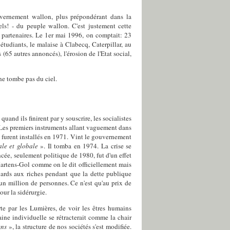
uvernement wallon, plus prépondérant dans la
els! - du peuple wallon. C'est justement cette
s partenaires. Le 1er mai 1996, on comptait: 23
tudiants, le malaise à Clabecq, Caterpillar, au
(65 autres annoncés), l'érosion de l'Etat social,
e tombe pas du ciel.
and ils finirent par y souscrire, les socialistes
. Les premiers instruments allant vaguement dans
 furent installés en 1971. Vint le gouvernement
ale et globale
». Il tomba en 1974. La crise se
ancée, seulement politique de 1980, fut d'un effet
artens-Gol comme on le dit officiellement mais
iards aux riches pendant que la dette publique
n million de personnes. Ce n'est qu'au prix de
our la sidérurgie.
rte par les Lumières, de voir les êtres humains
aine individuelle se rétracterait comme la chair
ens
», la structure de nos sociétés s'est modifiée.