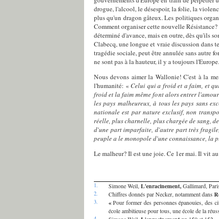
drogue, l'alcool, le désespoir, la folie, la viol
plus qu'un dragon gâteux. Les politiques organ
Comment organiser cette nouvelle Résistance? Les
déterminé d'avance, mais en outre, dès qu'ils 
Clabecq, une longue et vraie discussion dans te
tragédie sociale, peut être annulée sans autre 
ne sont pas à la hauteur, il y a toujours l'Europe
Nous devons aimer la Wallonie! C'est à la mes
l'humanité: «
Celui qui a froid et a faim, et qu
froid et la faim même font alors entrer l'amour
les pays malheureux, à tous les pays sans exc
nationale est par nature exclusif, non transpo
réelle, plus charnelle, plus chargée de sang, d
d'une part imparfaite, d'autre part très fragile
peuple a le monopole d'une connaissance, la pl
Le malheur? Il est une joie. Ce 1er mai. Il vit 
1.
Simone Weil,
L'enracinement,
Gallimard, Pari
2.
Chiffres donnés par Necker, notamment dans
Ré
3.
«
Pour former des personnes épanouies, des cito
école ambitieuse pour tous, une école de la réus
4.
Simone Weil,
pp.150 et 152.