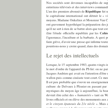
Nos sociétés sont devenues incapables de suppo
entretiens télévisés et des interviews commandi
République
L'un des premiers abonnés de
fut u
le capitalisme international ont détruit le «
v
moyens. Madame Onkelinx et Monsieur Van Cau
ont gravement hypothéqué la préparation des jeun
qu'il ne sert à rien de se battre alors que tout 
Cahie
(lire l'étude officielle republiée par les
l'ignorance, l'inculture et la barbarie. A quoi 
faire grève, d'avoir une presse qui informe tou
pourrions-nous y croire quand, dans des domaines
Le rejet des intellectuels
Lorsque, le 15 septembre 1983, quatre-vingts in
le mot d'ordre de l'appareil du PS fut: on ne pa
Jacques Andrien qui avait eu l'intention d'être 
wallon puis comme cinéaste tout court. Ce meurt
Il est peu probable que s'ouvre un enseignemen
culture: de Delvaux à Plisnier en passant par
mystiques du moyen âge à aujourd'hui, la beau
devrait être celui des «
humanités
» tant en W
livres officiels et on élève des monuments aux 
et le citoyen épanouis du 21e siècle
». Mais d