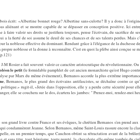
s écrit: «Albertine bonnet rouge? Albertine sans-culotte? Il y a donc à l'origine
t pas aliénant et se montre capable de se dépasser en conception positive. Ici entre
à faire valoir ses droits se justifiera toujours, pense l'écrivain, du sacrifice de s
i a la fierté de soi assume le deuil de ses chances et de ses talents perdus. Mais c
pour la noblesse effective du dominant. Rendant grâce à l'élégance de la duchesse 
 propre noblesse et la donne à reconnaître. C'est en quoi la plèbe ainsi conçue se ma
 (p.121)
 J-M Rosier a fait souvent valoir ce caractère aristocratique du révolutionnaire. Ou
léon le petit
(le formidable pamphlet de cet ancien monarchiste qu'est Hugo contre 
 l'analyse par Marx du même événement), Bernanos accorde la plus extrême importance
une
, Bernanos, le plus grand des écrivains antifascistes, se déchaîne contre ce qu
politique.» rugit-il, «Jetée dans l'opposition, elle y a perdu cette sécurité pour el
ranger, elle se couchera sur le dos, écartera les jambes: " Prenez-moi, rendez-moi he
son grand livre contre Franco et ses évêques, le chrétien Bernanos s'en prend aux f
qui condamnèrent Jeanne. Selon Bernanos, même Saint-Louis rassure encore la classe d
elle, en un premier temps, que Cauchon obtint sa rétractation avant de la brûler) 
 et sans titre, tout héroïsme, toute pureté, la chevalerie elle-même tombée du ciel,