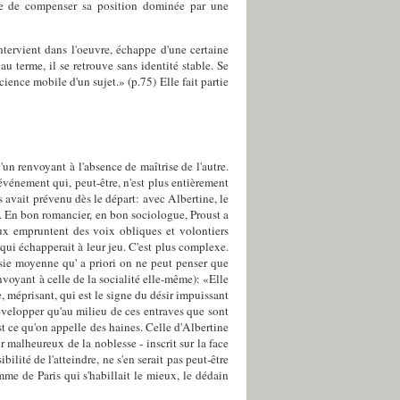
nte de compenser sa position dominée par une
tervient dans l'oeuvre, échappe d'une certaine
u terme, il se retrouve sans identité stable. Se
ience mobile d'un sujet.» (p.75) Elle fait partie
un renvoyant à l'absence de maîtrise de l'autre.
événement qui, peut-être, n'est plus entièrement
 avait prévenu dès le départ: avec Albertine, le
x. En bon romancier, en bon sociologue, Proust a
aux empruntent des voix obliques et volontiers
" qui échapperait à leur jeu. C'est plus complexe.
isie moyenne qu' a priori on ne peut penser que
voyant à celle de la socialité elle-même): «Elle
e, méprisant, qui est le signe du désir impuissant
développer qu'au milieu de ces entraves que sont
 ce qu'on appelle des haines. Celle d'Albertine
r malheureux de la noblesse - inscrit sur la face
lité de l'atteindre, ne s'en serait pas peut-être
mme de Paris qui s'habillait le mieux, le dédain