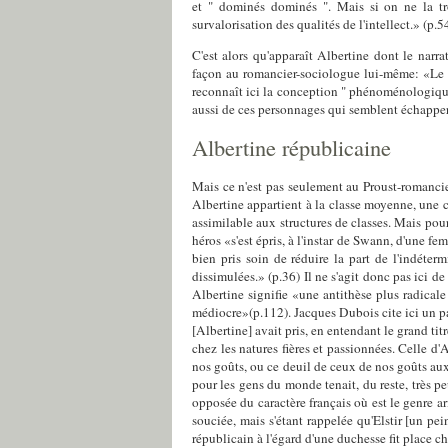
et " dominés dominés ". Mais si on ne la tr
survalorisation des qualités de l'intellect.» (p.5
C'est alors qu'apparaît Albertine dont le nar
façon au romancier-sociologue lui-même: «Le per
reconnaît ici la conception " phénoménologique" 
aussi de ces personnages qui semblent échapper 
Albertine républicaine
Mais ce n'est pas seulement au Proust-romancier
Albertine appartient à la classe moyenne, une cl
assimilable aux structures de classes. Mais pou
héros «s'est épris, à l'instar de Swann, d'une f
bien pris soin de réduire la part de l'indéte
dissimulées.» (p.36) Il ne s'agit donc pas ici de
Albertine signifie «une antithèse plus radical
médiocre»(p.112). Jacques Dubois cite ici un 
[Albertine] avait pris, en entendant le grand tit
chez les natures fières et passionnées. Celle d'
nos goûts, ou ce deuil de ceux de nos goûts au
pour les gens du monde tenait, du reste, très pe
opposée du caractère français où est le genre ar
souciée, mais s'étant rappelée qu'Elstir [un pe
républicain à l'égard d'une duchesse fit place c