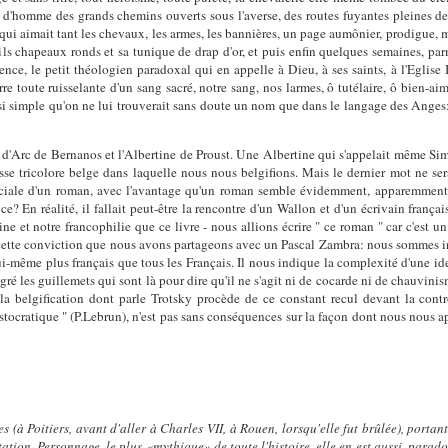
t d'homme des grands chemins ouverts sous l'averse, des routes fuyantes pleines de
t qui aimait tant les chevaux, les armes, les bannières, un page aumônier, prodigue, m
tils chapeaux ronds et sa tunique de drap d'or, et puis enfin quelques semaines, par
dience, le petit théologien paradoxal qui en appelle à Dieu, à ses saints, à l'Eglis
terre toute ruisselante d'un sang sacré, notre sang, nos larmes, ô tutélaire, ô bien-aim
 si simple qu'on ne lui trouverait sans doute un nom que dans le langage des Anges:
 d'Arc de Bernanos et l'Albertine de Proust. Une Albertine qui s'appelait même S
sesse tricolore belge dans laquelle nous nous belgifions. Mais le dernier mot ne 
 sociale d'un roman, avec l'avantage qu'un roman semble évidemment, apparemment,
? En réalité, il fallait peut-être la rencontre d'un Wallon et d'un écrivain franç
e et notre francophilie que ce livre - nous allions écrire " ce roman " car c'est un 
ette conviction que nous avons partageons avec un Pascal Zambra: nous sommes infi
ui-même plus français que tous les Français. Il nous indique la complexité d'une ide
lgré les guillemets qui sont là pour dire qu'il ne s'agit ni de cocarde ni de chauvini
la belgification dont parle Trotsky procède de ce constant recul devant la controve
tocratique " (P.Lebrun), n'est pas sans conséquences sur la façon dont nous nous a
(à Poitiers, avant d'aller à Charles VII, à Rouen, lorsqu'elle fut brûlée), portant 
itation. Personnage, le plus «mythique» de toute l'histoire, elle en est aussi, para