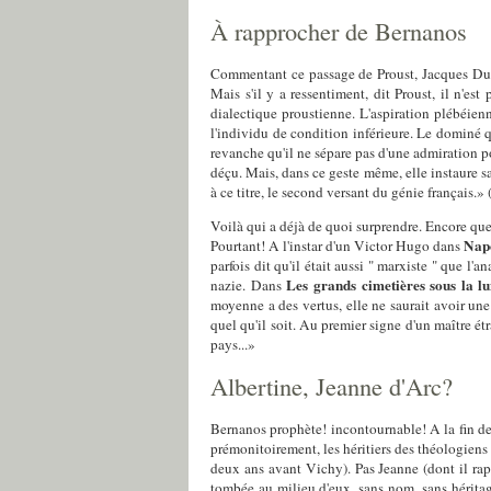
À rapprocher de Bernanos
Commentant ce passage de Proust, Jacques Duboi
Mais s'il y a ressentiment, dit Proust, il n'es
dialectique proustienne. L'aspiration plébéienne 
l'individu de condition inférieure. Le dominé qu
revanche qu'il ne sépare pas d'une admiration 
déçu. Mais, dans ce geste même, elle instaure sa
à ce titre, le second versant du génie français.»
Voilà qui a déjà de quoi surprendre. Encore que
Napo
Pourtant! A l'instar d'un Victor Hugo dans
parfois dit qu'il était aussi " marxiste " que
Les grands cimetières sous la l
nazie. Dans
moyenne a des vertus, elle ne saurait avoir une 
quel qu'il soit. Au premier signe d'un maître ét
pays...»
Albertine, Jeanne d'Arc?
Bernanos prophète! incontournable! A la fin de 
prémonitoirement, les héritiers des théologiens 
deux ans avant Vichy). Pas Jeanne (dont il rapp
tombée au milieu d'eux, sans nom, sans héritage