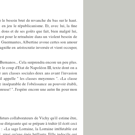
 le besoin brut de revanche du bas sur le haut.
 en jeu le républicanisme. Et, avec lui, la fine
es dons et de ses goûts que fait, bien malgré lui,
'est pour le retraduire dans un violent besoin de
de Guermantes, Albertine avoue certes son amour
gnifie en aristocratie inversée et vient occuper,
 Bernanos... Cela surprendra encore un peu plus.
le coup d'Etat de Napoléon III, texte dont on a
 aux classes sociales deux ans avant l'invasion
'il appelle " les classes moyennes ". «La classe
le inséparable de l'obéissance au pouvoir établi,
ureuse! ". J'espère encore une autre fin pour mon
uturs collaborateurs de Vichy qu'il estime être,
irigeante qui se prépare à trahir (il écrit ceci
: «La sage Lorraine, la Lorraine irréfutable est
 ainsi qu'une épée brillante. Fille indocile qui