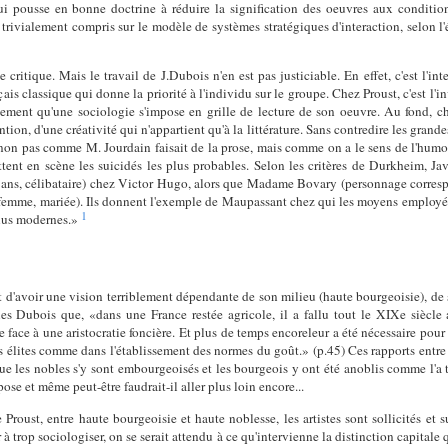
ui pousse en bonne doctrine à réduire la signification des oeuvres aux condition
rivialement compris sur le modèle de systèmes stratégiques d'interaction, selon l'
te critique. Mais le travail de J.Dubois n'en est pas justiciable. En effet, c'est l'
ais classique qui donne la priorité à l'individu sur le groupe. Chez Proust, c'est l'i
ment qu'une sociologie s'impose en grille de lecture de son oeuvre. Au fond, che
ntion, d'une créativité qui n'appartient qu'à la littérature. Sans contredire les grande
e non pas comme M. Jourdain faisait de la prose, mais comme on a le sens de l'humo
ent en scène les suicidés les plus probables. Selon les critères de Durkheim, Javer
ans, célibataire) chez Victor Hugo, alors que Madame Bovary (personnage correspo
, femme, mariée). Ils donnent l'exemple de Maupassant chez qui les moyens employé
1
 plus modernes.»
t d'avoir une vision terriblement dépendante de son milieu (haute bourgeoisie), de s'
es Dubois que, «dans une France restée agricole, il a fallu tout le XIXe siècle a
 face à une aristocratie foncière. Et plus de temps encoreleur a été nécessaire pour
s élites comme dans l'établissement des normes du goût.» (p.45) Ces rapports entre
 les nobles s'y sont embourgeoisés et les bourgeois y ont été anoblis comme l'a 
ose et même peut-être faudrait-il aller plus loin encore...
 Proust, entre haute bourgeoisie et haute noblesse, les artistes sont sollicités et 
r à trop sociologiser, on se serait attendu à ce qu'intervienne la distinction capital