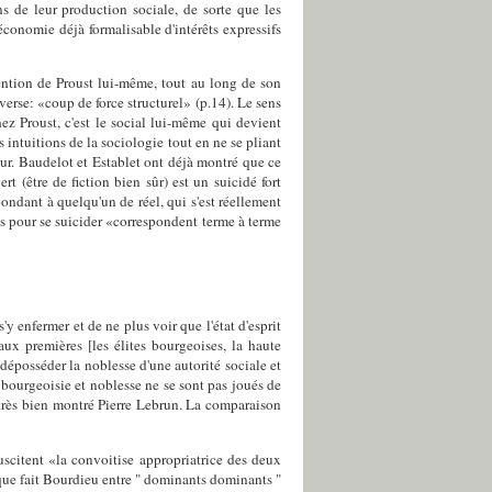
s de leur production sociale, de sorte que les
économie déjà formalisable d'intérêts expressifs
intention de Proust lui-même, tout au long de son
nverse: «coup de force structurel» (p.14). Le sens
z Proust, c'est le social lui-même qui devient
s intuitions de la sociologie tout en ne se pliant
ur. Baudelot et Establet ont déjà montré que ce
t (être de fiction bien sûr) est un suicidé fort
ndant à quelqu'un de réel, qui s'est réellement
s pour se suicider «correspondent terme à terme
y enfermer et de ne plus voir que l'état d'esprit
ux premières [les élites bourgeoises, la haute
 déposséder la noblesse d'une autorité sociale et
 bourgeoisie et noblesse ne se sont pas joués de
très bien montré Pierre Lebrun. La comparaison
suscitent «la convoitise appropriatrice des deux
e que fait Bourdieu entre " dominants dominants "