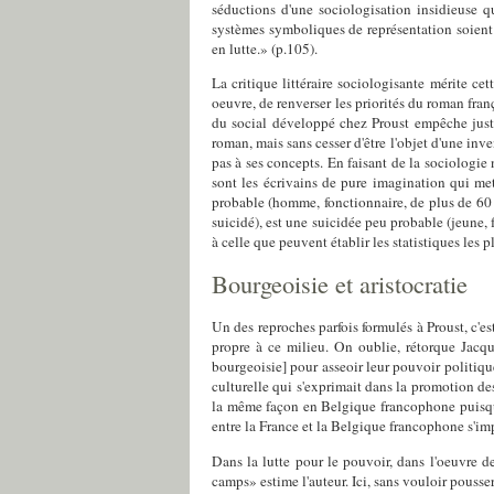
séductions d'une sociologisation insidieuse q
systèmes symboliques de représentation soient t
en lutte.» (p.105).
La critique littéraire sociologisante mérite cet
oeuvre, de renverser les priorités du roman franç
du social développé chez Proust empêche juste
roman, mais sans cesser d'être l'objet d'une inve
pas à ses concepts. En faisant de la sociologi
sont les écrivains de pure imagination qui mett
probable (homme, fonctionnaire, de plus de 60 
suicidé), est une suicidée peu probable (jeune
à celle que peuvent établir les statistiques les
Bourgeoisie et aristocratie
Un des reproches parfois formulés à Proust, c'es
propre à ce milieu. On oublie, rétorque Jacqu
bourgeoisie] pour asseoir leur pouvoir politique
culturelle qui s'exprimait dans la promotion de
la même façon en Belgique francophone puisque
entre la France et la Belgique francophone s'imp
Dans la lutte pour le pouvoir, dans l'oeuvre de
camps» estime l'auteur. Ici, sans vouloir pousse