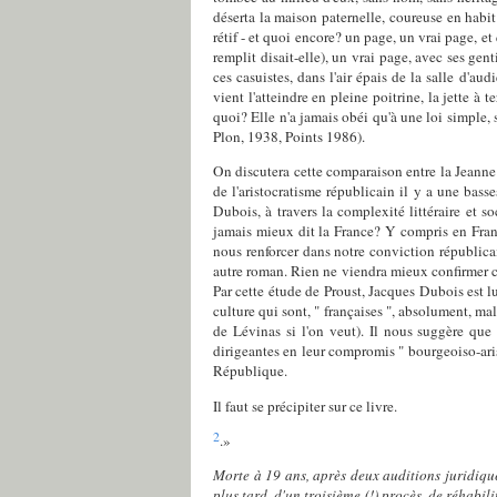
déserta la maison paternelle, coureuse en habi
rétif - et quoi encore? un page, un vrai page, e
remplit disait-elle), un vrai page, avec ses gen
ces casuistes, dans l'air épais de la salle d'au
vient l'atteindre en pleine poitrine, la jette à 
quoi? Elle n'a jamais obéi qu'à une loi simple,
Plon, 1938, Points 1986).
On discutera cette comparaison entre la Jeanne
de l'aristocratisme républicain il y a une bas
Dubois, à travers la complexité littéraire et
jamais mieux dit la France? Y compris en France
nous renforcer dans notre conviction républicain
autre roman. Rien ne viendra mieux confirmer c
Par cette étude de Proust, Jacques Dubois est l
culture qui sont, " françaises ", absolument, ma
de Lévinas si l'on veut). Il nous suggère que 
dirigeantes en leur compromis " bourgeoiso-aris
République.
Il faut se précipiter sur ce livre.
2
.»
Morte à 19 ans, après deux auditions juridiques 
plus tard, d'un troisième (!) procès, de réhabil