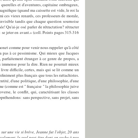
 querelles et d'aventures, capitaine ombrageux,
agnifique (quand ma caissette est vide, le roi la
mi ces vieux renards, ces professeurs de morale,
e Invisible tandis que chaque question sournoise
ée! Qu'ai-je osé parler de rétractation? rétracter
 se jeter en avant.» (coll. Points pages 315-316
imonet comme pour venir nous rappeler qu'à côté
sera pas à ce pessimisme. Qui mieux que Jacques
 parfaitement étranger à ce genre de propos, a
ais immense pour la dire. Rien ne pourrait mieux
livre difficile, certes, mais qui se lit comme un
niment plus français que tous les rattachistes.
ntité, d'une politique, d'une philosophie, d'une
sme (comme est " française " la philosophie juive
rse, le conflit, qui, caractérisant les classes
ppréhendons: sans perspective, sans projet, sans
sur une vie si brève, Jeanne fut l'objet, 20 ans
doxalement, le seul peut-être dont on sache à peu