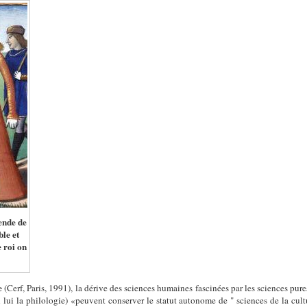
ende de
le et
 roi on
ce
(Cerf, Paris, 1991), la dérive des sciences humaines fascinées par les sciences pur
n lui la philologie) «peuvent conserver le statut autonome de " sciences de la cultu