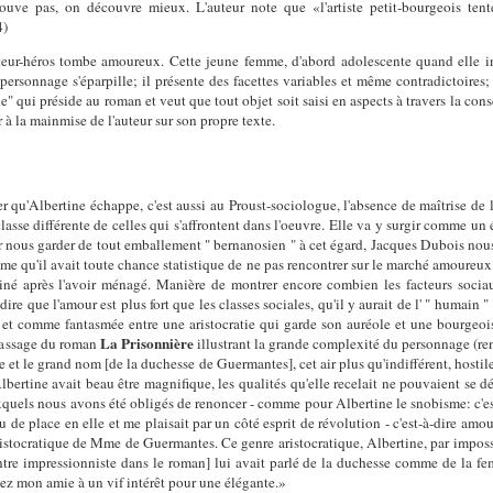
ouve pas, on découvre mieux. L'auteur note que «l'artiste petit-bourgeois te
4)
rateur-héros tombe amoureux. Cette jeune femme, d'abord adolescente quand elle in
sonnage s'éparpille; il présente des facettes variables et même contradictoires; a
qui préside au roman et veut que tout objet soit saisi en aspects à travers la consc
à la mainmise de l'auteur sur son propre texte.
 qu'Albertine échappe, c'est aussi au Proust-sociologue, l'absence de maîtrise de l'
asse différente de celles qui s'affrontent dans l'oeuvre. Elle va y surgir comme un 
r nous garder de tout emballement " bernanosien " à cet égard, Jacques Dubois nous
emme qu'il avait toute chance statistique de ne pas rencontrer sur le marché amoureu
rminé après l'avoir ménagé. Manière de montrer encore combien les facteurs soci
 dire que l'amour est plus fort que les classes sociales, qu'il y aurait de l' " humain 
e et comme fantasmée entre une aristocratie qui garde son auréole et une bourgeo
La Prisonnière
passage du roman
illustrant la grande complexité du personnage (ren
re et le grand nom [de la duchesse de Guermantes], cet air plus qu'indifférent, hostil
Albertine avait beau être magnifique, les qualités qu'elle recelait ne pouvaient se 
xquels nous avons été obligés de renoncer - comme pour Albertine le snobisme: c'est
u de place en elle et me plaisait par un côté esprit de révolution - c'est-à-dire amou
istocratique de Mme de Guermantes. Ce genre aristocratique, Albertine, par impossibi
intre impressionniste dans le roman] lui avait parlé de la duchesse comme de la fe
hez mon amie à un vif intérêt pour une élégante.»