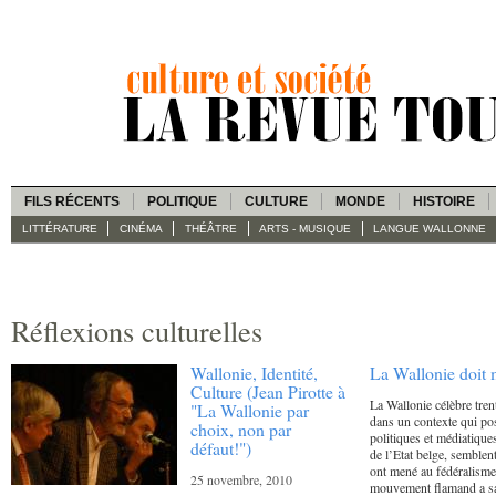
FILS RÉCENTS
POLITIQUE
CULTURE
MONDE
HISTOIRE
LITTÉRATURE
CINÉMA
THÉÂTRE
ARTS - MUSIQUE
LANGUE WALLONNE
Réflexions culturelles
Wallonie, Identité,
La Wallonie doit m
Culture (Jean Pirotte à
La Wallonie célèbre tren
"La Wallonie par
dans un contexte qui po
choix, non par
politiques et médiatique
défaut!")
de l’Etat belge, semblen
ont mené au fédéralisme
25 novembre, 2010
mouvement flamand a san