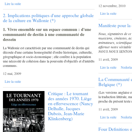
Lire la suite
12 novembre, 2010
Lire la suite
2. Implications politiques d'une approche globale
de la culture en Wallonie (*)
Manifeste pour la
1. Vivre ensemble sur un espace commun : d'une
Nous, signataires de ce
communauté de destin à une communauté de
musiciens, cinéastes, ac
dessein
animateurs, scientifiques
affirmer notre vérita
La Wallonie est caractérisée par une communauté de destin qui
NOUS NOUS SENTON
découle d'une certaine homogénéité d'ordre historique, culturelle,
géographique et socio-économique ; elle confère à la population
11 avril, 2009
une nécessité de cohésion dans la poursuite d'objectifs et d'intérêts
communs.
Lire la suite
Nederla
12 mai, 2009
La Communauté et 
Lire la suite
Belgique (*)
(Les versions anglaise et
Critique : Le tournant
la traduction littérale, m
des années 1970. Liège
proche du présent texte 
en effervescence (Nancy
Delhalle, Jacques
11 avril, 2009
Dubois, Jean-Marie
Lire la suite
Nederla
Klinkenberg)
Four Definitions 