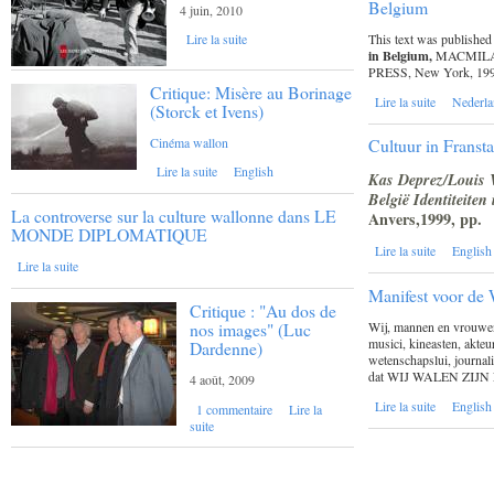
Belgium
4 juin, 2010
This text was published
Lire la suite
in Belgium,
MACMILAN 
PRESS, New York, 199
Critique: Misère au Borinage
Lire la suite
Nederla
(Storck et Ivens)
Cinéma wallon
Cultuur in Franstal
Lire la suite
English
Kas Deprez/Louis V
België Identiteiten
La controverse sur la culture wallonne dans LE
Anvers,1999, pp.
MONDE DIPLOMATIQUE
Lire la suite
English
Lire la suite
Manifest voor de 
Critique : "Au dos de
nos images" (Luc
Wij, mannen en vrouwen,
musici, kineasten, akteu
Dardenne)
wetenschapslui, journali
dat WIJ WALEN ZIJ
4 août, 2009
Lire la suite
English
1 commentaire
Lire la
suite