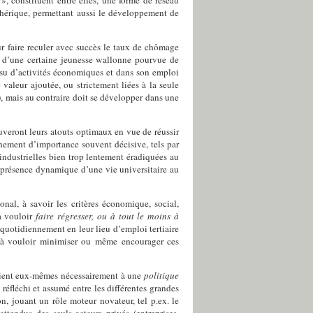
phérique, permettant aussi le développement de
ur faire reculer avec succès le taux de chômage
e d’une certaine jeunesse wallonne pourvue de
issu d’activités économiques et dans son emploi
valeur ajoutée, ou strictement liées à la seule
), mais au contraire doit se développer dans une
ouveront
leurs atouts optimaux en vue de réussir
aînement d’importance souvent décisive, tels par
 industrielles bien trop lentement
éradiquées au
a présence dynamique d’une vie universitaire au
al, à savoir les critères économique, social,
 à vouloir
faire régresser, ou à tout le moins à
t quotidiennement en leur lieu d’emploi tertiaire
nt à vouloir minimiser ou même encourager ces
voient eux-mêmes nécessairement à une
politique
,
réfléchi et assumé entre les différentes grandes
n, jouant un rôle moteur novateur, tel p.ex. le