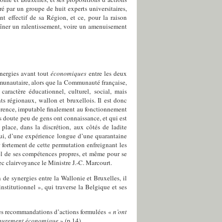
é par un groupe de huit experts universitaires,
t effectif de sa Région, et ce, pour la raison
raîner un ralentissement, voire un amenuisement
ynergies avant tout
économiques
entre les deux
ommunautaire, alors que la Communauté française,
ractère éducationnel, culturel, social, mais
ts régionaux, wallon et bruxellois. Il est donc
hérence, imputable finalement au fonctionnement
ans doute peu de gens ont connaissance, et qui est
place, dans la discrétion, aux côtés de ladite
lui, d’une expérience longue d’une quarantaine
fortement de cette permutation enfreignant les
nel de ses compétences propres, et même pour se
ec clairvoyance le Ministre J.-C. Marcourt.
 de synergies entre la Wallonie et Bruxelles,
il
stitutionnel », qui traverse la Belgique et ses
ses recommandations
d’actions formulées «
n’ont
re purement économique
»
(p.14).