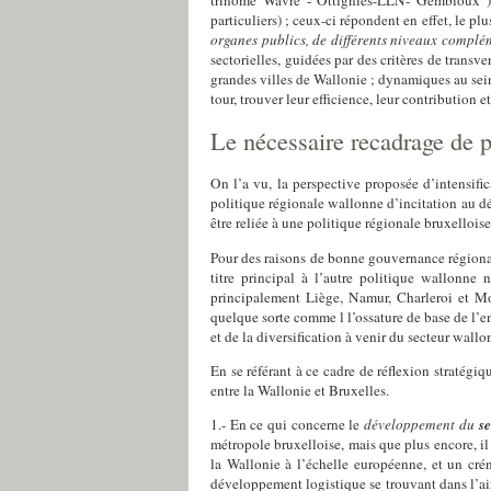
trinôme Wavre - Ottignies-LLN- Gembloux ), n
particuliers) ;
ceux-ci répondent en effet, le pl
organes publics, de différents niveaux complém
sectorielles, guidées par des critères de transv
grandes villes de Wallonie ;
dynamiques au sein 
tour, trouver leur efficience,
leur contribution e
Le
nécessaire
recadrage de
p
On l’a vu, la perspective proposée d’intensific
politique régionale wallonne d’incitation au d
être reliée à une politique régionale bruxellois
Pour des raisons de bonne gouvernance régional
titre principal à l’autre politique wallonne
principalement Liège, Namur, Charleroi et M
quelque sorte comme l l’ossature de base de l’en
et de la diversification
à venir du secteur wallon
En se référant à ce cadre de réflexion stratégi
entre la Wallonie et Bruxelles.
1.- En ce qui concerne le
développement du
se
métropole bruxelloise,
mais que plus encore, i
la Wallonie
à l’échelle européenne,
et un cré
développement logistique se trouvant dans l’air