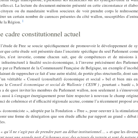
celles-ci. La lecture du document-mémoire présenté en cette circonstance et élabor
u citoyen ou du mandataire wallon soucieux de voir prendre corps le redressemen
pérer un certain nombre de carences présentes du côté wallon, susceptibles d’ent
1
de la Région.
 cadre constitutionnel actuel
ue l’étude de Free se soucie spécifiquement de promouvoir le développement de s
nner que cette étude soit présentée dans l’enceinte spécifique du seul Parlement c
es, n’est investie, comme chacun sait, que de compétences et de missions à ca
i infrastructurel à finalité socio-économique, à l’inverse précisément des Parlemen
 prise par ce Parlement de la Communauté Française de Belgique, un exemple d’inco
clairant de rapprocher ce fait d’une autre réalité, de portée plus structurelle, dont s
’un véritable « Conseil (consultatif) économique et social » bel et bien mis en 
vec le
Conseil économique et social de Wallonie ( CESW )
, pourtant « bardé », 
on a de quoi inviter les membres du Parlement wallon, non seulement à s’émouvoir 
is aussi à s’engager énergiquement pour faire respecter à nouveau le champ origi
 souci de cohérence et d’efficacité régionale accrue, comme l’a récemment proposé av
 « économiciste », adoptée par la Fondation « Free », pour oeuvrer à la stimulation
lorer une forme de dénégation que son étude affiche par rapport au grand « débat in
ées.
t «
qu’il ne s’agit pas de prendre part au
débat institutionnel
… » et que les diver
ent pour une grande part d’échanges avec
des acteurs de terrain et sont de natu