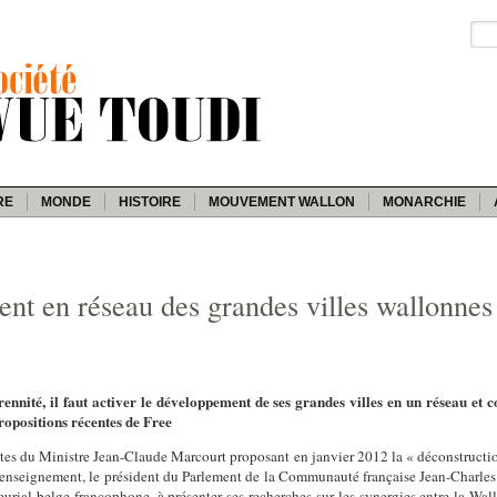
RE
MONDE
HISTOIRE
MOUVEMENT WALLON
MONARCHIE
nt en réseau des grandes villes wallonnes
rennité, il faut activer le développement de ses grandes villes en un réseau et
c
propositions récentes de Free
antes du Ministre Jean-Claude Marcourt proposant en janvier 2012 la « déconstruct
l’enseignement, le président du Parlement de la Communauté française Jean-Charles 
ial belge francophone, à présenter ses recherches sur les synergies entre la Wallo