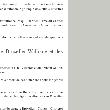
conférer une primauté de décision à une instance
amp d’autonomie politique des actuels Ministres
titutionnelles qui l’habitent : Free dit en effet
literait le rapprochement entre les deux mondes
, selon laquelle Free n’entend formuler que des
«
ace Bruxelles-Wallonie et des
dissements d'Hal-Vilvorde et du Brabant wallon,
llonne
les a besoin de ces hinterlands pour son propre
 non seulement au Brabant wallon mais aussi au
é au départ des régions wallonnes vers Bruxelles
plus du triangle Bruxelles – Namur – Charleroi