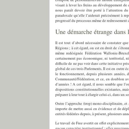
visant à lever les freins au développement de 
nous paraît devoir être porté à l’attention d
paradoxale qu’elle l’aiderait précisément à re
progressif du processus même de redressement 
Une démarche étrange dans le
Il est tout d’abord nécessaire de constater q
Régions ; à cet égard, on est en droit de s’éto
même redésignée Fédération Wallonie-Bruxell
certainement pas économique, ni territorial, n
difficile de ne pas voir dans cette initiative
global de ces trois Parlements. Il est en outre é
le fonctionnement, depuis plusieurs années, d
Communauté/Fédération, et ce, en doublon a
d’années ! A cet égard, il nous semble que l’
dispositions constitutionnelles existantes, ma
préparer à leur tour à élargir celui-ci, dans un
Outre l’approche (trop) mono-disciplinaire, et
importe de mettre aussi en évidence
et de dép
entités fédérées depuis, à présent, plusieurs ann
Le travail de
Free
avertit en effet explicitemen
aucun caractère institutionnel ;
elles provienn