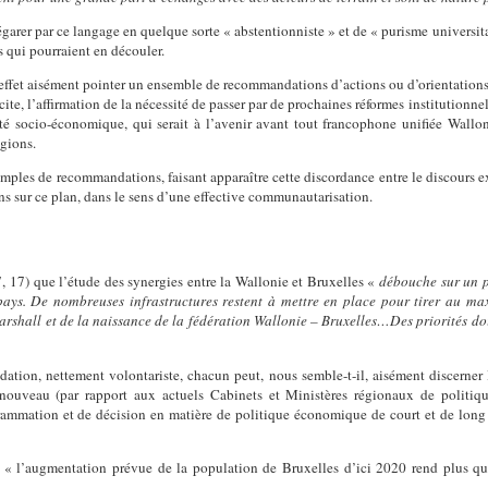
 égarer par ce langage en quelque sorte « abstentionniste » et de « purisme universita
s qui pourraient en découler.
 effet aisément pointer un ensemble de recommandations d’actions ou d’orientations
ite, l’affirmation de la nécessité de passer par de prochaines réformes institutionne
lité socio-économique, qui serait à l’avenir avant tout francophone unifiée Wallon
égions.
xemples de recommandations,
faisant apparaître
cette discordance entre le discours e
ns sur ce plan, dans le sens d’une effective communautarisation.
 17) que l’étude des synergies entre la Wallonie et Bruxelles «
débouche sur un p
ays. De nombreuses infrastructures restent à mettre en place pour tirer au m
hall et de la naissance de la fédération Wallonie – Bruxelles…Des priorités doive
dation, nettement volontariste, chacun peut, nous semble-t-il,
aisément discerner 
 nouveau (par rapport aux actuels Cabinets et Ministères régionaux de politique 
ammation et de décision en matière de politique économique de court et de long t
e « l’augmentation prévue de la population de Bruxelles d’ici 2020 rend plus q