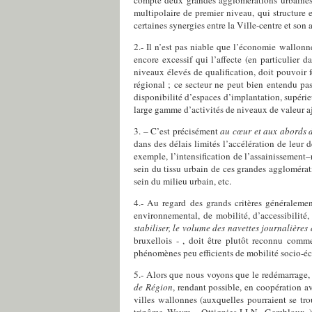
multipolaire de premier niveau, qui structure 
certaines synergies entre la Ville-centre et son a
2.- Il n’est pas niable que l’économie wallonn
encore excessif qui l’affecte (en particulier d
niveaux élevés de qualification,
doit pouvoir 
régional ; ce secteur ne peut bien entendu pas
disponibilité d’espaces d’implantation, supéri
large gamme d’activités de niveaux de valeur aj
3. – C’est précisément
au cœur et aux abords 
dans des délais limités l’accélération de leur 
exemple, l’intensification de l’assainissement–
sein du tissu urbain de ces grandes agglomérat
sein du milieu urbain, etc.
4.- Au regard des grands critères généraleme
environnemental, de mobilité, d’accessibilité,
stabiliser, le volume des navettes journalières
bruxellois - ,
doit être plutôt reconnu comme
phénomènes peu efficients de mobilité socio-
5.- Alors que nous voyons que le redémarrage,
de Région
,
rendant possible, en coopération a
villes wallonnes
(auxquelles pourraient se tro