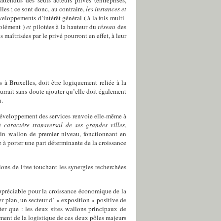
tendus des seuls acteurs privés (entreprises,
les ;
ce sont donc, au contraire,
les instances et
oppements d’intérêt général ( à la fois multi-
isolément )
et
pilotées à la hauteur du
réseau
des
maîtrisées par le privé pourront en effet, à leur
s à Bruxelles, doit être logiquement reliée à la
ourrait sans doute ajouter qu’elle doit également
n.
 développement des services renvoie elle-même à
 caractère transversal
de ses grandes villes
,
in wallon de premier niveau
,
fonctionnant en
 à porter une part déterminante de la croissance
ions de Free touchant les synergies recherchées
 appréciable pour la croissance économique de la
r plan,
un secteur d’ « exposition » positive de
ter que :
les deux sites wallons principaux de
ment de la logistique de ces deux pôles majeurs