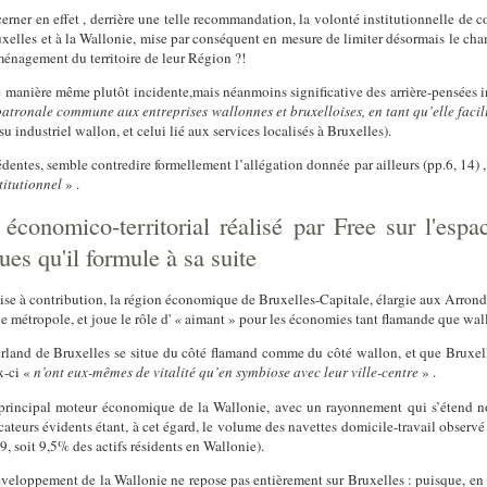
erner en effet
, derrière une telle recommandation, la volonté institutionnelle de 
uxelles et à la Wallonie, mise par conséquent en mesure de limiter désormais le ch
ménagement du territoire de leur Région ?!
e manière même plutôt incidente,mais néanmoins significative des arrière-pensées ins
patronale commune aux entreprises wallonnes et bruxelloises, en tant qu’elle faci
ssu industriel wallon,
et celui lié aux services localisés à Bruxelles).
édentes, semble contredire formellement l’allégation donnée par ailleurs (pp.6, 14) 
titutionnel
» .
 économico-territorial réalisé par Free sur l'esp
s qu'il formule à sa suite
mise à contribution, la région économique de Bruxelles-Capitale, élargie aux Arron
 métropole, et joue le rôle d'
«
aimant » pour les économies tant flamande que wa
terland de Bruxelles se situe du côté flamand comme du côté wallon, et que Bruxel
x-ci «
n’ont eux-mêmes de vitalité qu’en symbiose avec leur ville-centre
» .
le principal moteur économique de la Wallonie, avec un rayonnement qui s’étend
cateurs évidents étant, à cet égard, le volume des navettes domicile-travail observ
9, soit 9,5% des actifs résidents en Wallonie).
veloppement de la Wallonie ne repose pas entièrement sur Bruxelles : puisque, en 