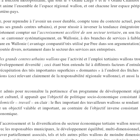
et anime l’ensemble de l’espace
régional wallon, et ont chacune leur espace péri
rrière-pays.
e, pour reprendre à l’avenir un essor durable, compte tenu du contexte actuel, po
ans ses grands centres urbains), et pour réussir à inverser la tendance
émigratoir
fortement compter sur
l’accroissement accéléré de son secteur tertiaire
, en son t
 se cantonner systématiquement, en Wallonie, à des branches de services à faible 
eure en Wallonie ( avantage comparatif
très utilisé par Free dans son argumentation
outée divers, notamment dans le secteur des services aux entreprises.
des grands centres urbains wallons
que l’activité et l’emploi tertiaires wallons tr
développement diversifié ;
ceci étant bien entendu lié à différents facteurs d’entr
récupération des très importantes superficies « dormantes » à l’endroit des friches
ions (ceci relevant clairement de la responsabilité régionale wallonne), et aussi l
nt admis pour reconnaître la pertinence d’un programme de développement région
 et culturel,
il apparaît que l’objectif de politique socio-économique consistant
 domicile – travail
– en clair : le flux important des travailleurs wallons se rendan
 un objectif valable et important,
au contraire de l’objectif inverse consista
économique.
 l’accroissement et la diversification du secteur économique tertiaire wallon ren
vec les responsables municipaux, le développement équilibré, multi-dimensionnel
uver partiellement associés, tels et tels autres pôles wallons de moindre dimensio