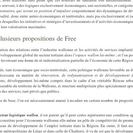
ous réalisons sans peine que ces résultats ne sauraient être unilatéralement at
us souvent, à des logiques exclusivement économiques, uni-sectorielles, et catégoriel
entaires, qui seront en position d’impulser
conjointement des dynamiques de dével
ersalité, donc entre autres économiques et territoriales, mais pas exclusivement et 
desquelles les initiatives et stratégies d’investissements et d’activités économiques 
t leur valorisation maximales.
lusieurs
propositions
de
Free
ation des relations entre l’industrie wallonne et les activités de services implanté
éveloppement global du secteur tertiaire
dans l’espace wallon lui-même
;
et l’on p
e favorisant une forme de ré-industrialisation partielle de l’économie de cette Régio
e, tant économique que socio-territoriale, cette politique wallonne favorable au
 nécessaire en matière de
rénovation,
de redynamisation et de développement à
ons,
développement lui-même compris dans le cadre d’un véritable
Réseau urba
semble du territoire de la Wallonie,
et structure multipolaire
plus spécialement apte
 des services, tant privés que publics.
que de base, l’on est nécessairement amené à
recadrer un certain nombre de proposit
cteur logistique wallon
,
il est patent qu’il peut certes représenter une condition
l constitue pour l’économie wallonne elle-même un pôle de compétitivité de premie
neau de développement de l’emploi tertiaire dans la Région. En outre, il faut no
e métropolitaine de Liège et dans celle de Charleroi,
il va de soi que le développe