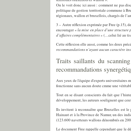
On le voit donc ici aussi : comment ne pas disc
politique de gestion territoriale commune
à Br
régionaux, wallon et bruxellois, chargés de l’a
3 – Autre réflexion exprimée par
Free
(p.15), d
encourager
« la mise en place d’une structure 
d’affaires complémentaires
»
(…celui lié au ti
Cette réflexion elle aussi, comme les deux préc
recommandations n’ayant aucun caractère ins
Traits saillants du scanning
recommandations synergétique
Aux yeux de l'équipe d'experts universitaires 
fonctionne sans aucun doute cmme une véritable
Tout en se disant conscients du fait que l’hin
développement, les auteurs soulignent que ceu
Ils invitent à reconnaître que Bruxelles est 
Hainaut et à la Province de Namur,
un des indi
(123.600 navetteurs wallons dénombrés en
200
Le document Free rappelle cependant que le dé