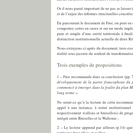
Or il nous parait important de ne pas se laisser
et de l’enjeu des réformes structurelles concrète
En parcourant le document de
Free
, on peut en
comporter, certes en creux et sur un mode implic
pure et simple d’une entité territoriale à fina
distinction institutionnelle actuelle de deux R
Nous extrayons ci-après du document,
trois e
réalité sous-jacente
du souhait de transformatio
Trois exemples de propositions
1 – Free recommande dans sa conclusion (pp. 7,
développement de la partie francophone du p
commencé à émerger dans la foulée du plan Mars
long terme ».
Ne serait-ce qu’à la lecture de cette recomman
appel à une instance, à statut institutionnel
respectivement wallons et bruxellois)
de progr
intégré entre Bruxelles et la Wallonie ;
2 – Le lecteur apprend par ailleurs (p.14) qu
territoires bruxellois et wallon ».