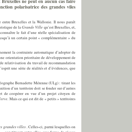
t Bruxelles ne peut en aucun cas faire
nction polarisatrice des grandes viles
 entre Bruxelles et la Wallonie.
Il nous paraît
ristique de la
Grande Ville
qu’est Bruxelles, et,
econnaître le fait d’une réelle spécialisation de
–jusqu’à un certain point « complémentaire » du
nement la contrainte automatique d’adopter de
une orientation prioritaire de développement de
 de relativisation du travail de recommandation
l’esprit une série de réalités et d’évidences,
que
géographe Bernadette Mérenne (ULg) : tirant les
inition d’un territoire doit se fonder sur d’autres
r et de coopérer en vue d’un projet citoyen de
Herve
. Mais ce qui est dit de « petits » territoires
es grandes villes
. Celles-ci, parmi lesquelles on
 »,
constituent entre elles, une forme de réseau