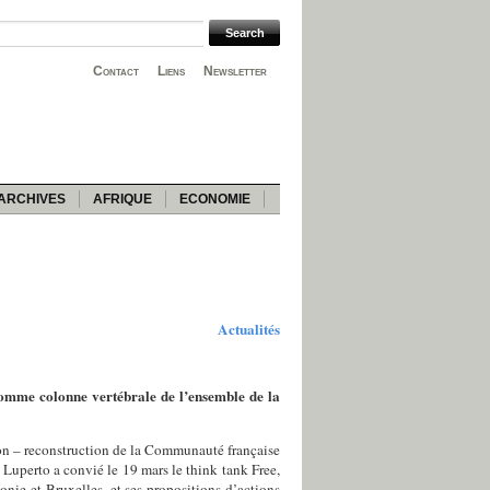
Contact
Liens
Newsletter
ARCHIVES
AFRIQUE
ECONOMIE
Actualités
omme colonne vertébrale de l’ensemble de la
ion – reconstruction de la Communauté française
Luperto a convié le 19 mars le think tank Free,
nie et Bruxelles, et ses propositions d’actions