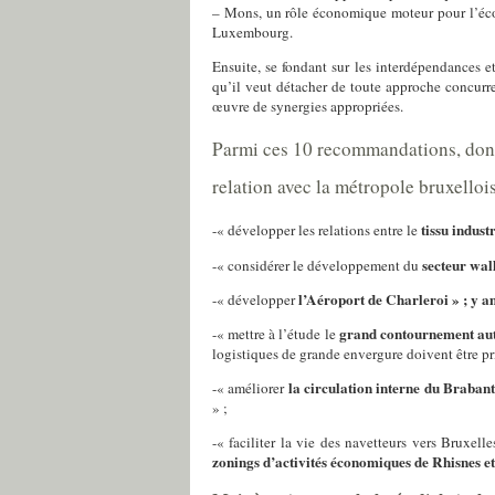
– Mons, un rôle économique moteur pour l’écon
Luxembourg.
Ensuite, se fondant sur les interdépendances e
qu’il veut détacher de toute approche concurre
œuvre de synergies appropriées.
Parmi ces 10 recommandations, dont 
relation avec la métropole bruxelloi
tissu indust
-« développer les relations entre le
secteur wall
-« considérer le développement du
l’Aéroport de Charleroi » ; y a
-« développer
grand contournement aut
-« mettre à l’étude le
logistiques de grande envergure doivent être pr
la circulation interne du Braban
-« améliorer
» ;
-« faciliter la vie des navetteurs vers Bruxel
zonings d’activités économiques de Rhisnes et