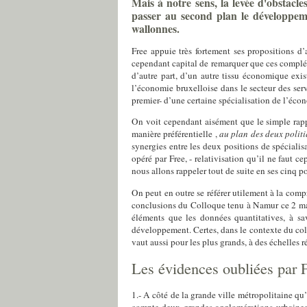
Mais à notre sens, la levée d'obstacl
passer au second plan le développemen
wallonnes.
Free appuie très fortement ses propositions d’
cependant capital de remarquer que ces compléme
d’autre part, d’un autre tissu économique exis
l’économie bruxelloise dans le secteur des serv
premier-
d’une certaine spécialisation de l’écon
On voit cependant aisément que le simple rap
manière préférentielle ,
au plan des deux politi
synergies entre les deux positions de spéciali
opéré par
Free
, - relativisation qu’il ne faut c
nous allons rappeler tout de suite en ses cinq po
On peut en outre se référer utilement à la com
conclusions du Colloque tenu à Namur ce 2 m
éléments que les données quantitatives, à sav
développement. Certes, dans le contexte du colloq
vaut aussi pour les plus grands, à des échelles 
Les évidences oubliées par 
1.- A côté de la grande ville métropolitaine qu
compte deux grandes agglomérations urbaines 