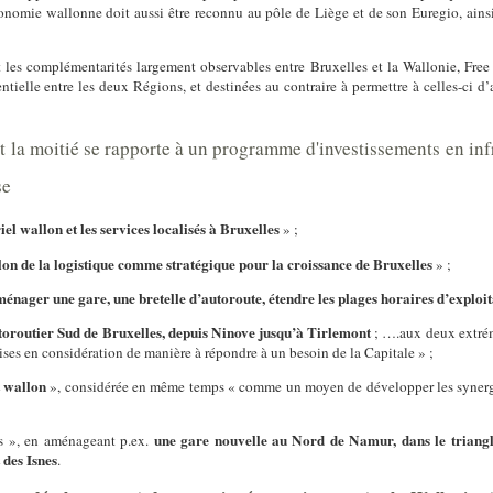
omie wallonne doit aussi être reconnu au pôle de Liège et de son Euregio, ainsi 
t les complémentarités largement observables entre Bruxelles et la Wallonie,
Free
ntielle entre les deux Régions,
et destinées au contraire à permettre à celles-ci 
la moitié se rapporte à un programme d'investissements en infr
se
riel wallon et les services localisés à Bruxelles
» ;
on de la logistique comme stratégique pour la croissance de Bruxelles
» ;
ménager une gare, une bretelle d’autoroute, étendre les plages horaires d’exploi
oroutier Sud de Bruxelles, depuis Ninove jusqu’à Tirlemont
; ….aux deux extrém
ises en considération de manière à répondre à un besoin de la Capitale » ;
t wallon
», considérée
en même temps « comme un moyen
de développer les synerg
une gare nouvelle au Nord de Namur, dans le triangl
les », en aménageant p.ex.
 des Isnes
.