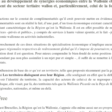
es au développement de synergies économiques entre la Wallonie e
t du secteur tertiaire wallon et, particulièrement, celui de la fo
actions sur le constat de complémentarités qu’il croit pouvoir mettre en évidence
ntarités sont en réalité le fait, d’une part, d’un tissu économique existant caracté
tant caractéristique de la
Région
qu’est la Wallonie.
Il est en effet possible de r
ices –privés et publics-, y compris de services à haute valeur ajoutée,
et le fait 
omie wallonne en activités industrielles.
prochement de ces deux situations de spécialisation économique n’implique aucu
ques régionales respectives de
redressement global qu’il s’impose de poursuivre
,
sation dont il est question. Pour mieux comprendre le bien-fondé de notre position
ependant pas non plus assimiler à un rejet pur et simple - , il suffit de se remettre à 
ints.
préhension de base de
ce qu’est
un territoire
, telle que proposée récemment par la 
Les territoires dialoguent avec leur Région
ai
, elle soulignait en effet que la déf
oir l’identité du territoire, la capacité des acteurs de celui-ci de se regroupe
ue, elle visait, par là, des territoires tels que la
Wallonie Picarde
ou le
Pays de 
régionales, nationales, et même au-delà.
Free
’est Bruxelles, la Région qu’est la Wallonie, s’appuie elle-même aussi sur
ses propr
à fonction métropolitaine, que sont le « Grand Liège » et le « Grand Charleroi