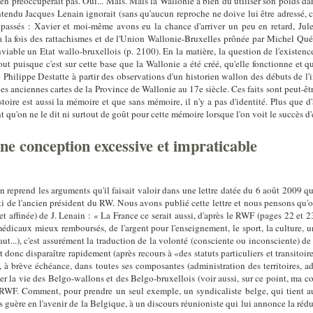
en préoccuperait pas. Oui... Mais. Mais la Wallonie a bien dû utiliser son poids d
tendu Jacques Lenain ignorait (sans qu'aucun reproche ne doive lui être adressé, car
 dépassés : Xavier et moi-même avons eu la chance d'arriver un peu en retard, Jul
 à la fois des rattachismes et de l'Union Wallonie-Bruxelles prônée par Michel Quév
nviable un Etat wallo-bruxellois (p. 2100). En la matière, la question de l'existe
tout puisque c'est sur cette base que la Wallonie a été créé, qu'elle fonctionne et qu
Philippe Destatte à partir des observations d'un historien wallon des débuts de 
es anciennes cartes de la Province de Wallonie au 17e siècle. Ces faits sont peut-être
toire est aussi la mémoire et que sans mémoire, il n'y a pas d'identité. Plus que d'
t qu'on ne le dit ni surtout de goût pour cette mémoire lorsque l'on voit le succès
ne conception excessive et impraticable
 reprend les arguments qu'il faisait valoir dans une lettre datée du 6 août 2009 qu
i de l'ancien président du RW. Nous avons publié cette lettre et nous pensons qu'on
et affinée) de J. Lenain : « La France ce serait aussi, d'après le RWF (pages 22 et 
s médicaux mieux remboursés, de l'argent pour l'enseignement, le sport, la culture, u
aut...), c'est assurément la traduction de la volonté (consciente ou inconsciente) de 
donc disparaître rapidement (après recours à «des statuts particuliers et transitoir
, à brève échéance, dans toutes ses composantes (administration des territoires, a
er la vie des Belgo-wallons et des Belgo-bruxellois (voir aussi, sur ce point, ma co
u RWF. Comment, pour prendre un seul exemple, un syndicaliste belge, qui tient au 
us guère en l'avenir de la Belgique, à un discours réunioniste qui lui annonce la réd