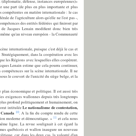
s (diplomatie, défense, instances européennes)»
ur une part (de plus en plus importante et plus
es compétentes en matière internationale : le cas
le de l'agriculture alors qu'elle ne l'est pas -,
compétences des entités fédérées qui finiront par
s de Jacques Lenain modifient donc bien très
 de même qu'au niveau européen - la Communauté
cène internationale, puisque c'est déjà le cas et
. Stratégiquement, dans la coopération avec les
ue les Régions avec lesquelles elles coopèrent.
cques Lenain estime que cela pourra continuer,
s compétences sur la scène internationale. Il ne
sous le couvert de l'unicité du siège belge, et la
e plan économique et politique. Il est aussi très
r les exigences wallonnes depuis très longtemps
e plus profond politiquement et humainement, on
Le nationalisme de contestation,
orat intitulée
10
au Canada
. A la fin du compte rendu de cette
11
nation moderne et démocratique. »
et cela nous
ême ligne. La revue soulignait à cet égard la
alismes québécois et wallon inaugure un nouveau
litique, car, dans les deux cas, la volonté d'un