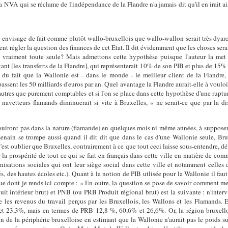
a NVA qui se réclame de l'indépendance de la Flandre n'a jamais dit qu'il en irait a
l envisage de fait comme plutôt wallo-bruxellois que wallo-wallon serait très dyarch
ment régler la question des finances de cet Etat. Il dit évidemment que les choses ser
 vraiment toute seule? Mais admettons cette hypothèse puisque l'auteur la met e
nt [les transferts de la Flandre], qui représenterait 10% de son PIB et plus de 15%
 du fait que la Wallonie est - dans le monde - le meilleur client de la Flandre
ssent les 50 milliards d'euros par an. Quel avantage la Flandre aurait-elle à vouloir
 autres que purement comptables et si l'on se place dans cette hypothèse d'une ruptur
s navetteurs flamands diminuerait si vite à Bruxelles, « ne serait-ce que par la d
iront pas dans la nature (flamande) en quelques mois ni même années, à supposer,
 Lenain se trompe aussi quand il dit dit que dans le cas d'une Wallonie seule, Bru
'est oublier que Bruxelles, contrairement à ce que tout ceci laisse sous-entendre, d
 la prospérité de tout ce qui se fait en français dans cette ville en matière de com
ganisations sociales qui ont leur siège social dans cette ville et notamment celles 
s, des hautes écoles etc.). Quant à la notion de PIB utlisée pour la Wallonie il fau
dont je rends ici compte : « En outre, la question se pose de savoir comment mes
t intérieur brut) et PNB (ou PRB Produit régional brut) est la suivante : n'interv
e les revenus du travail perçus par les Bruxellois, les Wallons et les Flamands.
 23,3%, mais en termes de PRB 12,8 %, 60,6% et 26,6%. Or, la région bruxellois
n de la périphérie bruxelloise en estimant que la Wallonie n'aurait pas le poids s