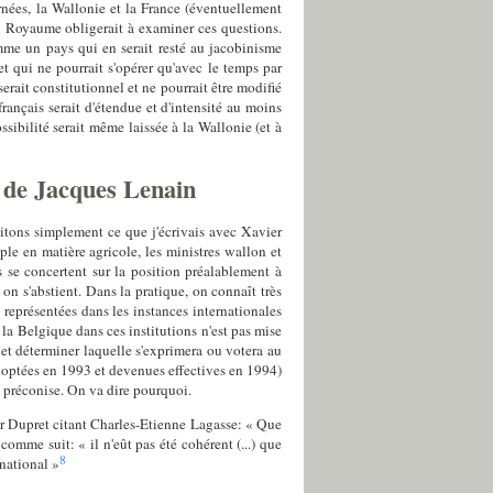
rnées, la Wallonie et la France (éventuellement
du Royaume obligerait à examiner ces questions.
omme un pays qui en serait resté au jacobinisme
et qui ne pourrait s'opérer qu'avec le temps par
erait constitutionnel et ne pourrait être modifié
rançais serait d'étendue et d'intensité au moins
sibilité serait même laissée à la Wallonie (et à
es de Jacques Lenain
Citons simplement ce que j'écrivais avec Xavier
e en matière agricole, les ministres wallon et
ls se concertent sur la position préalablement à
n s'abstient. Dans la pratique, on connaît très
 représentées dans les instances internationales
la Belgique dans ces institutions n'est pas mise
 et déterminer laquelle s'exprimera ou votera au
doptées en 1993 et devenues effectives en 1994)
l préconise. On va dire pourquoi.
ier Dupret citant Charles-Etienne Lagasse: « Que
omme suit: « il n'eût pas été cohérent (...) que
8
rnational »