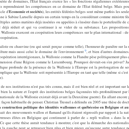
érie de domaines, l'Etat français exerce les « les fonctions régaliennes extérieure
çais reprendraient les compétences en ce domaine de l'Etat fédéral belge. Mais po
Economie et sociétés
cle d'
), les entités fédérées belges sont même parfois les seul
ne à Sabine Laruelle depuis un certain temps en la considérant comme ministre fédéra
iples autres matières déjà insérées ou appelées à s'insérer dans le portefeuille de 
l déjà réduit et qui va continuer à se vider de sa substance. Les proposition
a Wallonie exercent en coopération leurs compétences sur le plan international -
coopération.
naliste ou chauvine (ou qui serait perçue comme telle), l'honneur de paraître sur la s
9
riculture mais aussi celui le domaine de l'environnement
, et bien d'autres domaines
coopération interrégionaux, la Wallonie comme la Flandre pèse politiquement plus q
 dimension d'une Région comme le Luxembourg. Pourquoi devrait-on s'en priver? Ja
idique profonde de la présence de la Wallonie à l'Europe est la prolongation de se
mplique que la Wallonie soit représentée à l'Europe en tant que telle (même si c'est 
e).
de nos institutions n'est pas très connu, mais il est bien réel et est important sur l
bien la nature et l'esprit des institutions belges façonnées très profondément pa
rnationale de la Wallonie existait déjà avant la Deuxième guerre). En allant encor
a façon habituelle de penser. Christian Tresnel a défendu en 2005 une thèse de doct
 construction politique des identités wallonnes et québécoise en Belgique et 
isait des mouvements wallon et flamand qu'ils étaient régressifs par rapport à la 
reuses élites en Belgique qui continuent à parler de « repli wallon » dans la m
« Ce que cette thèse aurait tendance à montrer, c'est que la démarche des nation
où la gauche peut se retrouver bien plus et bien mieux qu'aucune autre tendance po