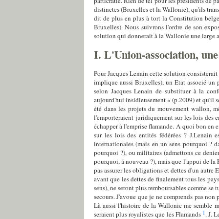
particratie. Rien de tel pour les présidents de 
distinctes (Bruxelles et la Wallonie), qu'ils t
dit de plus en plus à tort la Constitution be
Bruxelles). Nous suivrons l'ordre de son exposé
solution qui donnerait à la Wallonie une large a
I. L'Union-association, une
Pour Jacques Lenain cette solution consisterait 
implique aussi Bruxelles), un Etat associé un
selon Jacques Lenain de substituer à la conf
aujourd'hui insidieusement » (p.2009) et qu'il s
été dans les projets du mouvement wallon, mê
l'emporteraient juridiquement sur les lois des e
échapper à l'emprise flamande. A quoi bon en eff
sur les lois des entités fédérées ? J.Lenain 
internationales (mais en un sens pourquoi ? da
pourquoi ?), ou militaires (admettons ce denier 
pourquoi, à nouveau ?), mais que l'appui de la F
pas assurer les obligations et dettes d'un autre 
avant que les dettes de finalement tous les pays
sens), ne seront plus remboursables comme se tu
secours. J'avoue que je ne comprends pas non p
Là aussi l'histoire de la Wallonie me semble m
1
seraient plus royalistes que les Flamands
. J. 