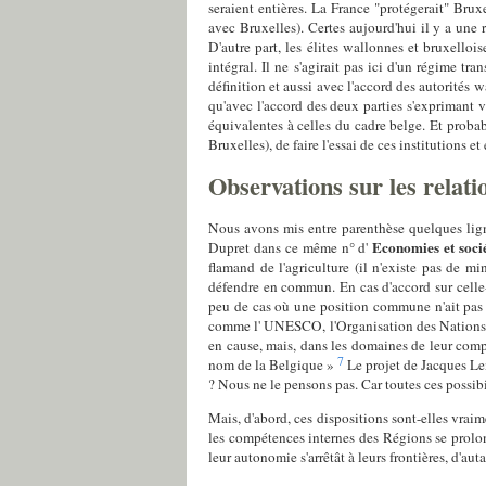
seraient entières. La France "protégerait" Bru
avec Bruxelles). Certes aujourd'hui il y a une
D'autre part, les élites wallonnes et bruxello
intégral. Il ne s'agirait pas ici d'un régime tr
définition et aussi avec l'accord des autorités 
qu'avec l'accord des deux parties s'exprimant v
équivalentes à celles du cadre belge. Et probabl
Bruxelles), de faire l'essai de ces institutions 
Observations sur les relatio
Nous avons mis entre parenthèse quelques ligne
Economies et soci
Dupret dans ce même n° d'
flamand de l'agriculture (il n'existe pas de mi
défendre en commun. En cas d'accord sur celle-
peu de cas où une position commune n'ait pas pu
comme l' UNESCO, l'Organisation des Nations uni
en cause, mais, dans les domaines de leur compé
7
nom de la Belgique »
Le projet de Jacques Le
? Nous ne le pensons pas. Car toutes ces possibi
Mais, d'abord, ces dispositions sont-elles vrai
les compétences internes des Régions se prolong
leur autonomie s'arrêtât à leurs frontières, d'a