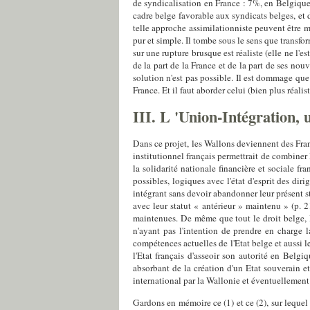
de syndicalisation en France : 7%, en Belgique :
cadre belge favorable aux syndicats belges, et de
telle approche assimilationniste peuvent être mul
pur et simple. Il tombe sous le sens que transfor
sur une rupture brusque est réaliste (elle ne l'
de la part de la France et de la part de ses nouv
solution n'est pas possible. Il est dommage que
France. Et il faut aborder celui (bien plus réali
III. L 'Union-Intégration, 
Dans ce projet, les Wallons deviennent des Franç
institutionnel français permettrait de combiner
la solidarité nationale financière et sociale f
possibles, logiques avec l'état d'esprit des diri
intégrant sans devoir abandonner leur présent sta
avec leur statut « antérieur » maintenu » (p. 2
maintenues. De même que tout le droit belge, 
n'ayant pas l'intention de prendre en charge l
compétences actuelles de l'Etat belge et aussi le
l'Etat français d'asseoir son autorité en Belgi
absorbant de la création d'un Etat souverain e
international par la Wallonie et éventuellement
Gardons en mémoire ce (1) et ce (2), sur lequel