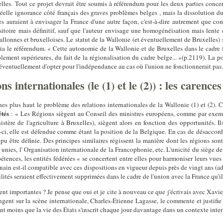
xelles. Tout ce projet devrait être soumis à référendum pour les deux parties conce
 réelle ignorance côté français des graves problèmes belges , mais la dissolution 
ises auraient à envisager la France d'une autre façon, c'est-à-dire autrement que c
ansitoire mais définitif, sauf que l'auteur envisage une homogénéisation mais lente 
wallonnes et bruxelloises. Le statut de la Wallonie (et éventuellement de Bruxelles) s
ia le référendum. « Cette autonomie de la Wallonie et de Bruxelles dans le cadre f
ement supérieures, du fait de la régionalisation du cadre belge... »(p.2119). La pos
et éventuellement d'opter pour l'indépendance au cas où l'union ne fonctionnerait pas.
ns internationales (le (1) et le (2)) : les carenc
s plus haut le problème des relations internationales de la Wallonie (1) et (2). 
étés
: « Les Régions siègent au Conseil des ministres européens, comme par exempl
nistère de l'agriculture à Bruxelles), siègent alors en fonction des opportunités. I
ci, elle est défendue comme étant la position de la Belgique. En cas de désaccord o
 être définie. Des principes similaires régissent la manière dont les régions sont
es, l' Organisation internationale de la Francophonie, etc. L'unicité du siège de 
tences, les entités fédérées « se concertent entre elles pour harmoniser leurs vues
nain est-il compatible avec ces dispositions en vigueur depuis près de vingt ans (a
lités seraient effectivement supprimées dans le cadre de l'union avec la France qu'i
ment importantes ? Je pense que oui et je cite à nouveau ce que j'écrivais avec Xav
ent sur la scène internationale, Charles-Étienne Lagasse, le commente et justifie c
utant moins que la vie des États s'inscrit chaque jour davantage dans un contexte inte