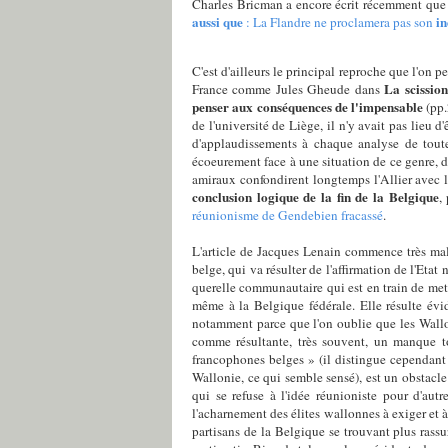
Charles Bricman a encore écrit récemment que 
aussi que
i
: La Flandre ne proclamera pas son
C'est d'ailleurs le principal reproche que l'on 
La scission
France comme Jules Gheude dans
penser aux conséquences de l'impensable
(pp.
de l'université de Liège, il n'y avait pas lieu
d'applaudissements à chaque analyse de toutes
écoeurement face à une situation de ce genre, d
amiraux confondirent longtemps l'Allier avec l
conclusion logique de la fin de la Belgique
,
réunionisme de Gendebien fracassé
.
L'article de Jacques Lenain commence très mal
belge, qui va résulter de l'affirmation de l'Eta
querelle communautaire qui est en train de mett
même à la Belgique fédérale. Elle résulte évi
notamment parce que l'on oublie que les Wallons
comme résultante, très souvent, un manque to
francophones belges » (il distingue cependant 
Wallonie, ce qui semble sensé), est un obstacle
qui se refuse à l'idée réunioniste pour d'aut
l'acharnement des élites wallonnes à exiger et
partisans de la Belgique se trouvant plus rassu