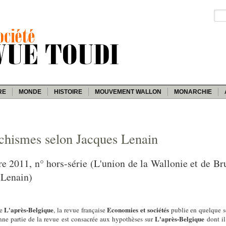
RE
MONDE
HISTOIRE
MOUVEMENT WALLON
MONARCHIE
tachismes selon Jacques Lenain
 2011, n° hors-série (L'union de la Wallonie et de Brux
 Lenain)
L'après-Belgique
Economies et sociétés
re
, la revue française
publie en quelque s
L'après-Belgique
onne partie de la revue est consacrée aux hypothèses sur
dont il