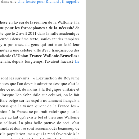
s, dans une
Une fessée pour Richard , il rappelle
hèse en faveur de la réunion de la Wallonie à la
ue pour les francophones : de la nécessité de
ite que le 2 avril 2011 dans la salle académique
rateur du deuxième texte, soulevant des tempêtes
n'y a pas assez de gens qui ont manifesté leur
utes à une célèbre ville d'eau française, où des
L'Union France Wallonie-Bruxelles :
dicale (
enain, depuis longtemps, l'avaient fracassé
Le
 sont les suivants : « L'extinction du Royaume
oses que l'on devrait admettre c'est que c'est la
rdre ce nom), du moins à la Belgique unitaire et
rsque l'on s'obnubile sur celui-ci, on le fait
itale belge sur les esprits notamment français a
pense que la vision qu'ont de la France les «
nion à la France ne pourrait valoir que pour la
nce au fait qu'i existe bel et bien une Wallonie
 celle-ci. La plus belle preuve de ceci, c'est
Flamands et dont se sont accommodés beaucoup de
r la population, mais qui la rend favorable à la