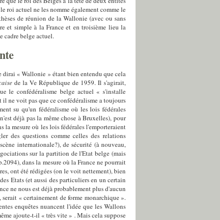
e que le roi des Belges à la tête de deux entités
ue le roi actuel ne les nomme également comme le
thèses de réunion de la Wallonie (avec ou sans
re et simple à la France et en troisième lieu la
e cadre belge actuel.
ante
je dirai « Wallonie » étant bien entendu que cela
aise
de la Ve République de 1959. Il s'agirait,
e le confédéralisme belge actuel « s'installe
t il ne voit pas que ce confédéralisme a toujours
nt su qu'un fédéralisme où les lois fédérales
e n'est déjà pas la même chose à Bruxelles), pour
 la mesure où les lois fédérales l'emporteraient
égler des questions comme celles des relations
scène internationale?), de sécurité (à nouveau,
gociations sur la partition de l'Etat belge (mais
(p.2094), dans la mesure où la France ne pourrait
res, ont été rédigées (on le voit nettement), bien
es Etats (et aussi des particuliers en un certain
rance ne nous est déjà probablement plus d'aucun
, serait « certainement de forme monarchique ».
centes enquêtes nuancent l'idée que les Wallons
 même ajoute-t-il « très vite » . Mais cela suppose