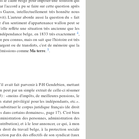
ans le cadre belge pour imposer une solution qui
 l'accord a pu se faire sur cette question après
es Gazon, intellectuellement très honnête nous
it). L'auteur aborde aussi la question du « fait
nce d'un sentiment d'appartenance wallon peut se
'elle reflète une situation très ancienne que les
4
l'indépendance belge, en 1833 très exactement
,
 peu connus, mais on sait que l'histoire est très
argent ou de transferts, c'est de mémoire que la
5
Ma terre
 d'émissions comme
.
.
'il avait fait parvenir à P-H Gendebien, mettant
 peut par un simple extrait de celle-ci résumer
23) : «moins d'impôts, de meilleures pensions, le
n statut privilégié pour les indépendants, etc.».
substituer le corpus juridique français (de droit
es dans certains domaines», page 17). C'est bien
dministration des personnes, administration des
ntribution), et à le leur annoncer, ce qui, à mon
droit du travail belge, à la protection sociale
uction par dix des effectifs de son syndicat (taux