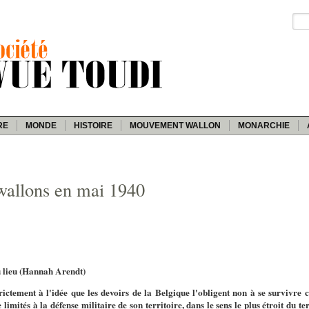
RE
MONDE
HISTOIRE
MOUVEMENT WALLON
MONARCHIE
wallons en mai 1940
u lieu
(Hannah Arendt)
strictement à l'idée que les devoirs de la Belgique l'obligent non à se survivre
imités à la défense militaire de son territoire, dans le sens le plus étroit du ter