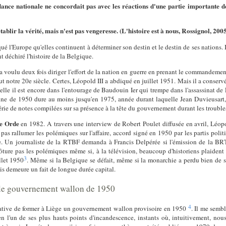
ndance nationale ne concordait pas avec les réactions d'une partie importante d
tablir la vérité, mais n'est pas vengeresse.
(
L'histoire est à nous
, Rossignol, 200
 l'Europe qu'elles continuent à déterminer son destin et le destin de ses nations. I
 déchiré l'histoire de la Belgique.
 voulu deux fois diriger l'effort de la nation en guerre en prenant le commandement
 notre 20e siècle. Certes, Léopold III a abdiqué en juillet 1951. Mais il a conser
uelle il est encore dans l'entourage de Baudouin Ier qui trempe dans l'assassinat 
lonne de 1950 dure au moins jusqu'en 1975, année durant laquelle Jean Duvieusart
série de notes compilées sur sa présence à la tête du gouvernement durant les trouble
e Orde
en 1982. A travers une interview de Robert Poulet diffusée en avril, Léopold
as rallumer les polémiques sur l'affaire, accord signé en 1950 par les partis politi
ue. Un journaliste de la RTBF demanda à Francis Delpérée si l'émission de la BRT 
ôture pas les polémiques même si, à la télévision, beaucoup d'historiens plaident
3
illet 1950
. Même si la Belgique se défait, même si la monarchie a perdu bien de 
ois demeure un fait de longue durée capital.
 le gouvernement wallon de 1950
4
entative de former à Liège un gouvernement wallon provisoire en 1950
. Il me sembl
en l'un de ses plus hauts points d'incandescence, instants où, intuitivement, nous