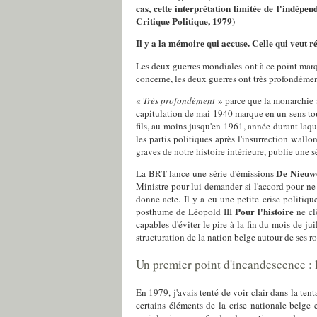
cas, cette interprétation limitée de l'indépe
Critique Politique
, 1979
)
Il y a la mémoire qui accuse. Celle qui veut ré
Les deux guerres mondiales ont à ce point marqué
concerne, les deux guerres ont très profondément
«
Très profondément
» parce que la monarchie a
capitulation de mai 1940 marque en un sens tout
fils, au moins jusqu'en 1961, année durant laq
les partis politiques après l'insurrection wal
graves de notre histoire intérieure, publie une 
De Nieuw
La BRT lance une série d'émissions
Ministre pour lui demander si l'accord pour ne p
donne acte. Il y a eu une petite crise politiq
Pour l'histoire
posthume de Léopold III
ne cl
capables d'éviter le pire à la fin du mois de ju
structuration de la nation belge autour de ses r
Un premier point d'incandescence :
En 1979, j'avais tenté de voir clair dans la t
certains éléments de la crise nationale belge 