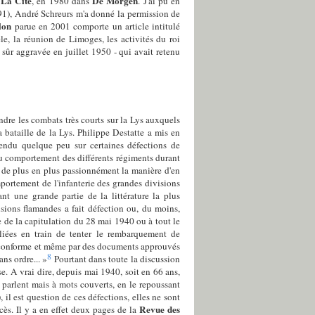
La Cité
De Morgen
s
, en 1980 dans
. J'ai pu en
1), André Schreurs m'a donné la permission de
lon
parue en 2001 comporte un article intitulé
ele, la réunion de Limoges, les activités du roi
 sûr aggravée en juillet 1950 - qui avait retenu
ndre les combats très courts sur la Lys auxquels
a bataille de la Lys. Philippe Destatte a mis en
endu quelque peu sur certaines défections de
 du comportement des différents régiments durant
 de plus en plus passionnément la manière d'en
mportement de l'infanterie des grandes divisions
nt une grande partie de la littérature la plus
isions flamandes a fait défection ou, du moins,
 de la capitulation du 28 mai 1940 ou à tout le
lliées en train de tenter le rembarquement de
us conforme et même par des documents approuvés
8
ans ordre... »
Pourtant dans toute la discussion
rse. A vrai dire, depuis mai 1940, soit en 66 ans,
n parlent mais à mots couverts, en le repoussant
), il est question de ces défections, elles ne sont
Revue des
cès. Il y a en effet deux pages de la