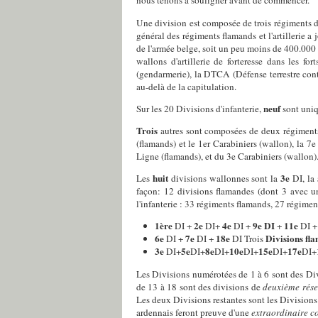
nous tenons à souligner avant de commencer.
Une division est composée de trois régiments d'
général des régiments flamands et l'artillerie a
de l'armée belge, soit un peu moins de 400.000 h
wallons d'artillerie de forteresse dans les f
(gendarmerie), la DTCA (Défense terrestre cont
au-delà de la capitulation.
neuf
Sur les 20 Divisions d'infanterie,
sont uni
Trois
autres sont composées de deux régiments
(flamands) et le 1er Carabiniers (wallon), la 7
Ligne (flamands), et du 3e Carabiniers (wallon)
huit
3
e
Les
divisions wallonnes sont la
DI, la
façon: 12 divisions flamandes (dont 3 avec un
l'infanterie : 33 régiments flamands, 27 régimen
1
ère
2
e
4
e
9e DI
11
e
DI +
DI+
DI +
+
DI 
6
e
7
e
18
e
Divisions fl
DI +
DI +
DI
Trois
3
e
5
e
8
e
10
e
15
e
17
e
DI+
DI+
DI+
DI+
DI+
DI+
Les Divisions numérotées de 1 à 6 sont des Di
de 13 à 18 sont des divisions de
deuxième rése
Les deux Divisions restantes sont les Divisions
ardennais feront preuve d'une
extraordinaire c