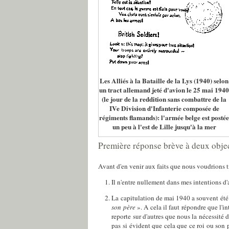
Les Alliés à la Bataille de la Lys (1940) selon
un tract allemand jeté d'avion le 25 mai 1940
(le jour de la reddition sans combattre de la
IVe Division d'Infanterie composée de
régiments flamands): l'armée belge est postée
un peu à l'est de Lille jusqu'à la mer
Première réponse brève à deux obje
Avant d'en venir aux faits que nous voudrions tr
Il n'entre nullement dans mes intentions d'
La capitulation de mai 1940 a souvent été j
son père
». A cela il faut répondre que l'in
reporte sur d'autres que nous la nécessité d
pas si évident que cela que ce roi ou son 