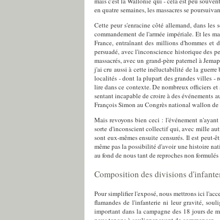
mais c'est la Wallonie qui - cela est peu souven
en quatre semaines, les massacres se poursuivan
Cette peur s'enracine côté allemand, dans les s
commandement de l'armée impériale. Et les mas
France, entraînant des millions d'hommes et de
persuadé, avec l'inconscience historique des pet
massacrés, avec un grand-père paternel à Jemappe
j'ai cru aussi à cette inéluctabilité de la guer
localités - dont la plupart des grandes villes - 
lire dans ce contexte. De nombreux officiers et 
sentant incapable de croire à des événements au
François Simon au Congrès national wallon de 1
Mais revoyons bien ceci : l'événement n'ayant 
sorte d'inconscient collectif qui, avec mille au
sont eux-mêmes ensuite censurés. Il est peut-ê
même pas la possibilité d'avoir une histoire n
au fond de nous tant de reproches non formulés 
Composition des divisions d'infante
Pour simplifier l'exposé, nous mettrons ici l'acc
flamandes de l'infanterie ni leur gravité, sou
important dans la campagne des 18 jours de m