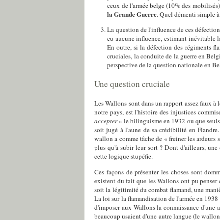
ceux de l'armée belge (10% des mobilisés), 
la Grande Guerre
. Quel démenti simple à 
La question de l'influence de ces défection
eu aucune influence, estimant inévitable 
En outre, si la défection des régiments fl
cruciales, la conduite de la guerre en Belg
perspective de la question nationale en Be
Une question cruciale
Les Wallons sont dans un rapport assez faux à le
notre pays, est l'histoire des injustices commi
accepter
» le bilinguisme en 1932 ou que seuls
soit jugé à l'aune de sa crédibilité en Fland
wallon a comme tâche de « freiner les ardeurs sé
plus qu'à subir leur sort ? Dont d'ailleurs, u
cette logique stupéfie.
Ces façons de présenter les choses sont domma
existent du fait que les Wallons ont pu penser
soit la légitimité du combat flamand, une mani
La loi sur la flamandisation de l'armée en 1938
d'imposer aux Wallons la connaissance d'une autr
beaucoup usaient d'une autre langue (le wallon),