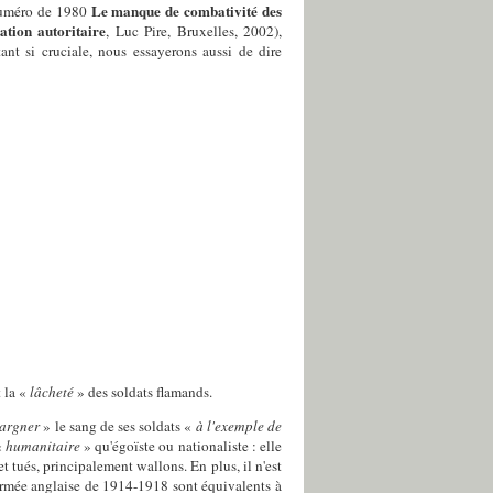
Le manque de combativité des
numéro de 1980
tation autoritaire
, Luc Pire, Bruxelles, 2002),
tant si cruciale, nous essayerons aussi de dire
t la «
lâcheté
» des soldats flamands.
argner
» le sang de ses soldats «
à l'exemple de
«
humanitaire
» qu'égoïste ou nationaliste : elle
et tués, principalement wallons. En plus, il n'est
'armée anglaise de 1914-1918 sont équivalents à