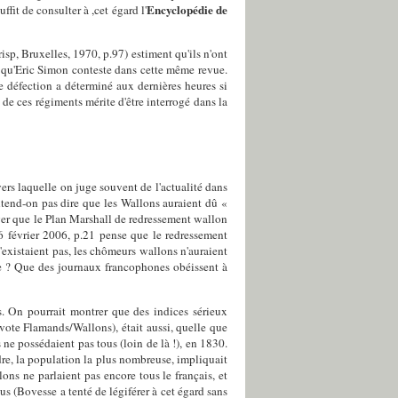
Encyclopédie de
fit de consulter à ,cet égard l'
risp, Bruxelles, 1970, p.97) estiment qu'ils n'ont
e qu'Eric Simon conteste dans cette même revue.
te défection a déterminé aux dernières heures si
 de ces régiments mérite d'être interrogé dans la
vers laquelle on juge souvent de l'actualité dans
entend-on pas dire que les Wallons auraient dû «
ver que le Plan Marshall de redressement wallon
 février 2006, p.21 pense que le redressement
n'existaient pas, les chômeurs wallons n'auraient
che ? Que des journaux francophones obéissent à
s. On pourrait montrer que des indices sérieux
vote Flamands/Wallons), était aussi, quelle que
e possédaient pas tous (loin de là !), en 1830.
dre, la population la plus nombreuse, impliquait
ons ne parlaient pas encore tous le français, et
us (Bovesse a tenté de légiférer à cet égard sans