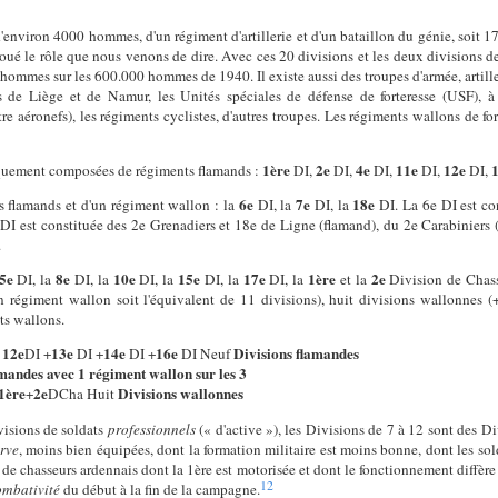
environ 4000 hommes, d'un régiment d'artillerie et d'un bataillon du génie, soit 1
 joué le rôle que nous venons de dire. Avec ces 20 divisions et les deux divisions d
ommes sur les 600.000 hommes de 1940. Il existe aussi des troupes d'armée, artilleri
orts de Liège et de Namur, les Unités spéciales de défense de forteresse (USF),
re aéronefs), les régiments cyclistes, d'autres troupes. Les régiments wallons de f
1
ère
2
e
4
e
11
e
12
e
quement composées de régiments flamands :
DI,
DI,
DI,
DI,
DI,
6
e
7
e
18
e
 flamands et d'un régiment wallon : la
DI, la
DI, la
DI. La 6e DI est con
e DI est constituée des 2e Grenadiers et 18e de Ligne (flamand), du 2e Carabiniers
.
5
e
8
e
10
e
15
e
17
e
1
ère
2
e
DI, la
DI, la
DI, la
DI, la
DI, la
et la
Division de Chass
 régiment wallon soit l'équivalent de 11 divisions), huit divisions wallonnes (+
ts wallons.
12
e
13
e
14
e
16
e
Divisions flamandes
+
DI +
DI +
DI +
DI
Neuf
amandes avec 1 régiment wallon sur les 3
1
ère
2
e
Divisions wallonnes
+
DCha
Huit
visions de soldats
professionnels
(« d'active »), les Divisions de 7 à 12 sont des D
rve
, moins bien équipées, dont la formation militaire est moins bonne, dont les sol
 de chasseurs ardennais dont la 1ère est motorisée et dont le fonctionnement diffère
12
ombativité
du début à la fin de la campagne.