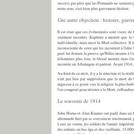
succès), pas plus que les Flamands ne seraient pa
notre sens, s'est bien plus gravement déchiré.
Une autre objection : histoire, guerr
Il est clair que ces événements sont vieux de 6
vraiment racontés. Kapferer a montré que la 
individuelle, mais aussi la Mort collective. Il 
inconsciente de ceux qui les racontent à l'idée 
peut lui donner la preuve qu'Hitler mourra à l'
kilomètres plus loin, le blessé mourra dans l'
racontée en Allemagne et partout. Avant 1914, il
Au fond de ce récit, il y a la structure et la réa
n'ait pas lieu par supposition que la mort du
régresser à ce point vers la religion la plus ba
l'on comptait pour résister à la Mort, s'effondr
Le souvenir de 1914
John Horne et Alan Kramer ont parlé dans un liv
allemande finit par se convaincre sincèrement,
à eux au ventre, les soldats de l'armée impérial
des enfants en bas âge et des vieillards. 15.000