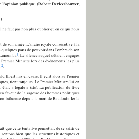
e l'opinion publique.
(
Robert Devleeshouwer
,
5)
l ne faut pas non plus oublier qu'en ce qui nous
 de son armée. L'affaire royale consécutive à la
vé quelques parts de pouvoir dans l'ombre de son
1
de Lumumba
. Le silence auquel s'étaient engagés
, Premier Ministre lors des événements les plus
2
s
.
 III est mis en cause. Il écrit alors au Premier
ques, tient toujours. Le Premier Ministre lui en
était « légale » (sic). La publication du livre
 en faveur de la sagesse des hommes politiques
son influence depuis la mort de Baudouin Ier la
ait que cette tentative permettait de se saisir de
 sentons bien que les structures historiques et