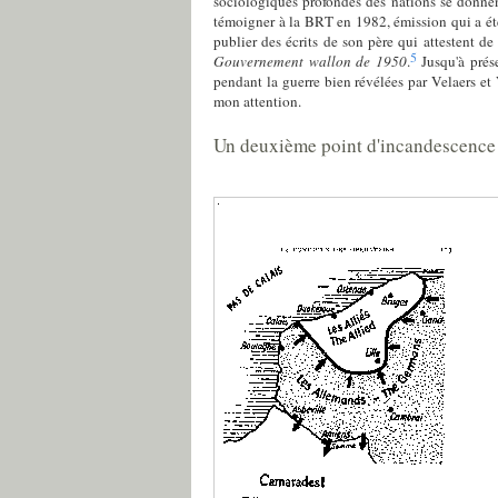
sociologiques profondes des nations se donnen
témoigner à la BRT en 1982, émission qui a é
publier des écrits de son père qui attestent de 
5
Gouvernement wallon de 1950
.
Jusqu'à prése
pendant la guerre bien révélées par Velaers e
mon attention.
Un deuxième point d'incandescence 