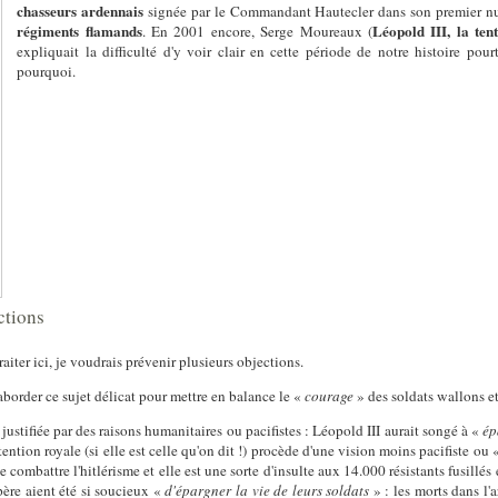
chasseurs ardennais
signée par le Commandant Hautecler dans son premier 
régiments flamands
Léopold III, la ten
. En 2001 encore, Serge Moureaux (
expliquait la difficulté d'y voir clair en cette période de notre histoire pour
pourquoi.
ctions
aiter ici, je voudrais prévenir plusieurs objections.
aborder ce sujet délicat pour mettre en balance le «
courage
» des soldats wallons e
ustifiée par des raisons humanitaires ou pacifistes : Léopold III aurait songé à «
ép
tention royale (si elle est celle qu'on dit !) procède d'une vision moins pacifiste ou 
e combattre l'hitlérisme et elle est une sorte d'insulte aux 14.000 résistants fusillés 
père aient été si soucieux «
d'épargner la vie de leurs soldats
» : les morts dans l