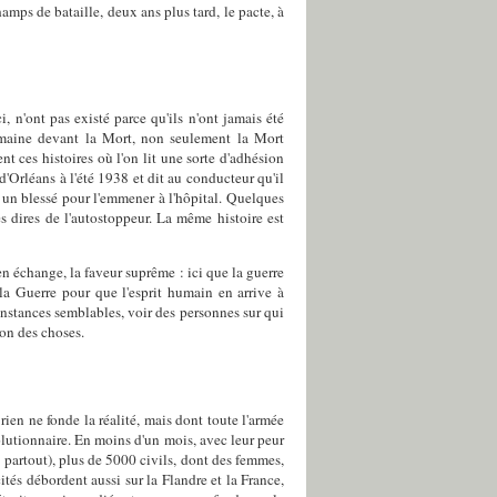
hamps de bataille, deux ans plus tard, le pacte, à
, n'ont pas existé parce qu'ils n'ont jamais été
humaine devant la Mort, non seulement la Mort
nt ces histoires où l'on lit une sorte d'adhésion
d'Orléans à l'été 1938 et dit au conducteur qu'il
r un blessé pour l'emmener à l'hôpital. Quelques
s dires de l'autostoppeur. La même histoire est
x en échange, la faveur suprême : ici que la guerre
la Guerre pour que l'esprit humain en arrive à
constances semblables, voir des personnes sur qui
non des choses.
ien ne fonde la réalité, mais dont toute l'armée
lutionnaire. En moins d'un mois, avec leur peur
: partout), plus de 5000 civils, dont des femmes,
ités débordent aussi sur la Flandre et la France,