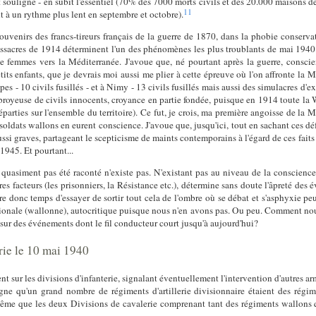
t souligné - en subit l'essentiel (70% des 7000 morts civils et des 20.000 maisons d
11
t à un rythme plus lent en septembre et octobre).
ouvenirs des francs-tireurs français de la guerre de 1870, dans la phobie conserva
sacres de 1914 déterminent l'un des phénomènes les plus troublants de mai 1940 : 
 femmes vers la Méditerranée. J'avoue que, né pourtant après la guerre, conscien
its enfants, que je devrais moi aussi me plier à cette épreuve où l'on affronte la Mor
s - 10 civils fusillés - et à Nimy - 13 civils fusillés mais aussi des simulacres d'
re broyeuse de civils innocents, croyance en partie fondée, puisque en 1914 toute la
réparties sur l'ensemble du territoire). Ce fut, je crois, ma première angoisse de la
soldats wallons en eurent conscience. J'avoue que, jusqu'ici, tout en sachant ces dé
ssi graves, partageant le scepticisme de maints contemporains à l'égard de ces faits
945. Et pourtant...
quasiment pas été raconté n'existe pas. N'existant pas au niveau de la conscienc
tres facteurs (les prisonniers, la Résistance etc.), détermine sans doute l'âpreté d
tre donc temps d'essayer de sortir tout cela de l'ombre où se débat et s'asphyxie p
ationale (wallonne), autocritique puisque nous n'en avons pas. Ou peu. Comment noue
sur des événements dont le fil conducteur court jusqu'à aujourd'hui?
rie le 10 mai 1940
ent sur les divisions d'infanterie, signalant éventuellement l'intervention d'autres a
ligne qu'un grand nombre de régiments d'artillerie divisionnaire étaient des régime
ême que les deux Divisions de cavalerie comprenant tant des régiments wallons 