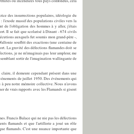
étruites ou incendiées tous pays confondus, cela
trice des insurrections populaires, idéologie du
l'exode massif des populations civiles vers la
t de l'obligation des hommes à y aller, j'étais
t. Il se fait que scolarisé à Dinant - 674 civils
exécutions auxquels fut soumis mon grand-père -,
 Wallonie souffrit des exactions (une centaine de
 Mort. La gravité des défections flamandes doit se
fections, je ne m'imaginais pas leur ampleur, me
 semblant sortir de l'imagination wallingante de
e claire, il demeure cependant présent dans une
es événements de juillet 1950. Des événements qui
eu à peu notre mémoire collective. Nous n'avons
r de vrais rapports avec les Flamands si gisent
rmes. Francis Balace qui ne nie pas les défections
nts flamands et que l'artillerie a joué un rôle
que flamands. C'est une nuance importante que