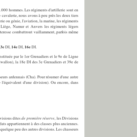
7.000 hommes. Les régiments d'artillerie sont en
e cavalerie, nous avons à peu près les deux tiers
e ou génie, l'aviation, la marine, les régiments
 à Liège, Namur et Anvers les régiments légers
orteresse combattront vaillamment, parfois même
13
e
14
e
16
e
DI,
DI,
DI.
stituée par le 1er Grenadiers et le 9e de Ligne
 (wallon), la 18e DI des 3e Grenadiers et 39e de
eurs ardennais (Cha). Pour résumer d'une autre
 l'équivalent d'une division). Ou encore, dans
ivisions dites
de première réserve
, les Divisions
dats appartiennent à des classes plus anciennes.
 quelque peu des autres divisions. Les chasseurs