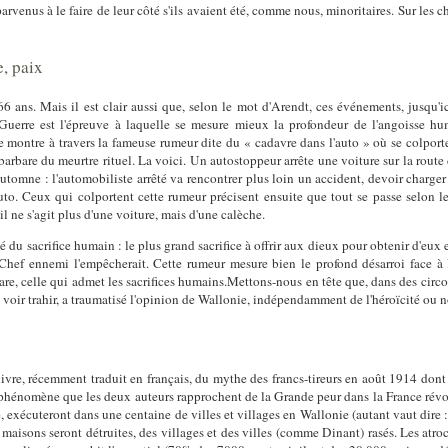
rvenus à le faire de leur côté s'ils avaient été, comme nous, minoritaires. Sur les c
e, paix
6 ans. Mais il est clair aussi que, selon le mot d'Arendt, ces événements, jusqu'ici
Guerre est l'épreuve à laquelle se mesure mieux la profondeur de l'angoisse 
le montre à travers la fameuse rumeur dite du « cadavre dans l'auto » où se colporte
barbare du meurtre rituel. La voici. Un autostoppeur arrête une voiture sur la route 
automne : l'automobiliste arrêté va rencontrer plus loin un accident, devoir charge
auto. Ceux qui colportent cette rumeur précisent ensuite que tout se passe selon le
 ne s'agit plus d'une voiture, mais d'une calèche.
lité du sacrifice humain : le plus grand sacrifice à offrir aux dieux pour obtenir d'eu
 Chef ennemi l'empêcherait. Cette rumeur mesure bien le profond désarroi face à 
rbare, celle qui admet les sacrifices humains.Mettons-nous en tête que, dans des cir
er, voir trahir, a traumatisé l'opinion de Wallonie, indépendamment de l'héroïcité ou 
re, récemment traduit en français, du mythe des francs-tireurs en août 1914 dont r
 phénomène que les deux auteurs rapprochent de la Grande peur dans la France révo
e, exécuteront dans une centaine de villes et villages en Wallonie (autant vaut dire 
 maisons seront détruites, des villages et des villes (comme Dinant) rasés. Les atroc