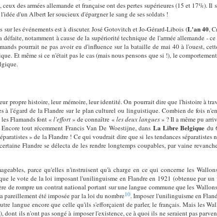
ceux des armées allemande et française ont des pertes supérieures (15 et 17%). Il suf
l'idée d'un Albert Ier soucieux d'épargner le sang de ses soldats !
L'an 40
s sur les événements est à discuter. José Gotovitch et Jo-Gérard-Libois (
, C
la défaite, notamment à cause de la supériorité technique de l'armée allemande - c
amands pourrait ne pas avoir eu d'influence sur la bataille de mai 40 à l'ouest, cet
ique. Et même si ce n'était pas le cas (mais nous pensons que si !), le comportement
lgique.
ur propre histoire, leur mémoire, leur identité. On pourrait dire que l'histoire à tra
ses à l'égard de la Flandre sur le plan culturel ou linguistique. Combien de fois n'
 les Flamands font «
l'effort
» de connaître «
les deux langues
» ? Il a même pu arri
La Libre Belgique
re. Encore tout récemment Francis Van De Woestijne, dans
du 6
paratistes » de la Flandre ! Ce qui voudrait dire que si les tendances séparatistes 
ne certaine Flandre se délecta de les rendre longtemps coupables, par vaine revan
geables, parce qu'elles n'instruisent qu'à charge en ce qui concerne les Wallon
 que le vote de la loi imposant l'unilinguisme en Flandre en 1921 (obtenue par un 
ère de rompre un contrat national portant sur une langue commune que les Wallons n
10
 a pareillement été imposée par la loi du nombre
. Imposer l'unilinguisme en Flan
e langue encore que celle qu'ils s'efforçaient de parler, le français. Mais les Wall
 dont ils n'ont pas songé à imposer l'existence, ce à quoi ils ne seraient pas parven