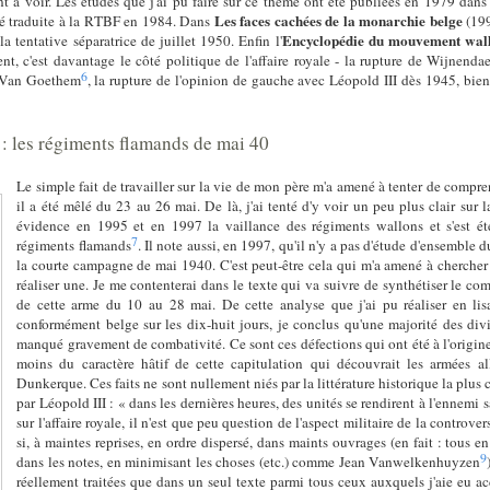
t à voir. Les études que j'ai pu faire sur ce thème ont été publiées en 1979 dan
Les faces cachées de la monarchie belge
té traduite à la RTBF en 1984. Dans
(199
Encyclopédie du mouvement wal
la tentative séparatrice de juillet 1950. Enfin l'
nt, c'est davantage le côté politique de l'affaire royale - la rupture de Wijnenda
6
t Van Goethem
, la rupture de l'opinion de gauche avec Léopold III dès 1945, bien
: les régiments flamands de mai 40
Le simple fait de travailler sur la vie de mon père m'a amené à tenter de compre
il a été mêlé du 23 au 26 mai. De là, j'ai tenté d'y voir un peu plus clair sur l
évidence en 1995 et en 1997 la vaillance des régiments wallons et s'est ét
7
régiments flamands
. Il note aussi, en 1997, qu'il n'y a pas d'étude d'ensemble
la courte campagne de mai 1940. C'est peut-être cela qui m'a amené à chercher
réaliser une. Je me contenterai dans le texte qui va suivre de synthétiser le co
de cette arme du 10 au 28 mai. De cette analyse que j'ai pu réaliser en lisa
conformément belge sur les dix-huit jours, je conclus qu'une majorité des div
manqué gravement de combativité. Ce sont ces défections qui ont été à l'origine
moins du caractère hâtif de cette capitulation qui découvrait les armées a
Dunkerque. Ces faits ne sont nullement niés par la littérature historique la pl
par Léopold III : « dans les dernières heures, des unités se rendirent à l'ennemi s
sur l'affaire royale, il n'est que peu question de l'aspect militaire de la controve
si, à maintes reprises, en ordre dispersé, dans maints ouvrages (en fait : tous e
9
dans les notes, en minimisant les choses (etc.) comme Jean Vanwelkenhuyzen
réellement traitées que dans un seul texte parmi tous ceux auxquels j'aie eu ac