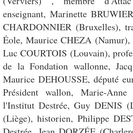
(Verviers) , membre d'Atta
enseignant, Marinette BRUWIER 
CHARDONNIER (Bruxelles), tra
Éole, Maurice CHEZA (Namur), p
Luc COURTOIS (Louvain), professe
de la Fondation wallonne, Jac
Maurice DEHOUSSE, député euro
Président wallon, Marie-Ann
l'Institut Destrée, Guy DENIS 
(Liège), historien, Philippe DES
Destrée, Jean DORZÉE (Charlero