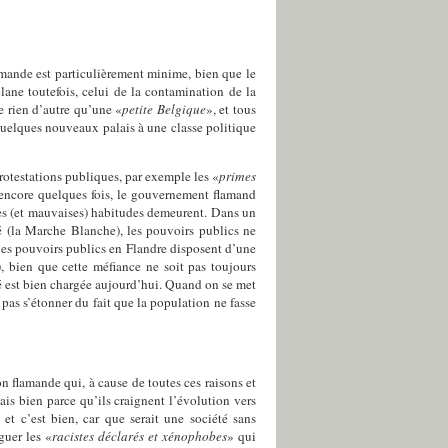
mande est particulièrement minime, bien que le
ane toutefois, celui de la contamination de la
 rien d’autre qu’une «
petite Belgique
», et tous
 quelques nouveaux palais à une classe politique
rotestations publiques, par exemple les «
primes
 encore quelques fois, le gouvernement flamand
lles (et mauvaises) habitudes demeurent. Dans un
é (la Marche Blanche), les pouvoirs publics ne
e les pouvoirs publics en Flandre disposent d’une
), bien que cette méfiance ne soit pas toujours
ité est bien chargée aujourd’hui. Quand on se met
 pas s’étonner du fait que la population ne fasse
n flamande qui, à cause de toutes ces raisons et
ais bien parce qu’ils craignent l’évolution vers
 et c’est bien, car que serait une société sans
guer les «
racistes déclarés et xénophobes
» qui