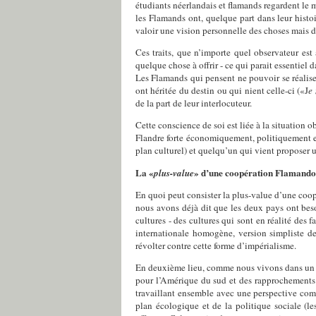
étudiants néerlandais et flamands regardent le 
les Flamands ont, quelque part dans leur histoi
valoir une vision personnelle des choses mais d
Ces traits, que n’importe quel observateur est
quelque chose à offrir - ce qui parait essentiel d
Les Flamands qui pensent ne pouvoir se réaliser
ont héritée du destin ou qui nient celle-ci («J
e
de la part de leur interlocuteur.
Cette conscience de soi est liée à la situation
Flandre forte économiquement, politiquement et
plan culturel) et quelqu’un qui vient proposer 
La «
» d’une coopération Flamando
plus-value
En quoi peut consister la plus-value d’une coopé
nous avons déjà dit que les deux pays ont bes
cultures - des cultures qui sont en réalité des 
internationale homogène, version simpliste de
révolter contre cette forme d’impérialisme.
En deuxième lieu, comme nous vivons dans un 
pour l’Amérique du sud et des rapprochements 
travaillant ensemble avec une perspective comm
plan écologique et de la politique sociale (l