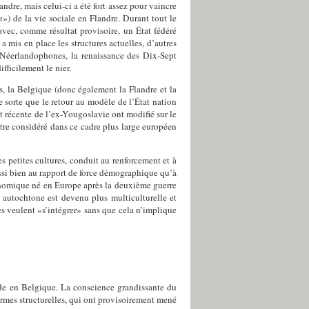
ndre, mais celui-ci a été fort assez pour vaincre
n
») de la vie sociale en Flandre. Durant tout le
vec, comme résultat provisoire, un État fédéré
mis en place les structures actuelles, d’autres
s Néerlandophones, la renaissance des Dix-Sept
fficilement le nier.
s, la Belgique (donc également la Flandre et la
e sorte que le retour au modèle de l’État nation
 récente de l’ex-Yougoslavie ont modifié sur le
être considéré dans ce cadre plus large européen
s petites cultures, conduit au renforcement et à
aussi bien au rapport de force démographique qu’à
économique né en Europe après la deuxième guerre
 autochtone est devenu plus multiculturelle et
 veulent «s’intégrer» sans que cela n’implique
nde en Belgique. La conscience grandissante du
ormes structurelles, qui ont provisoirement mené