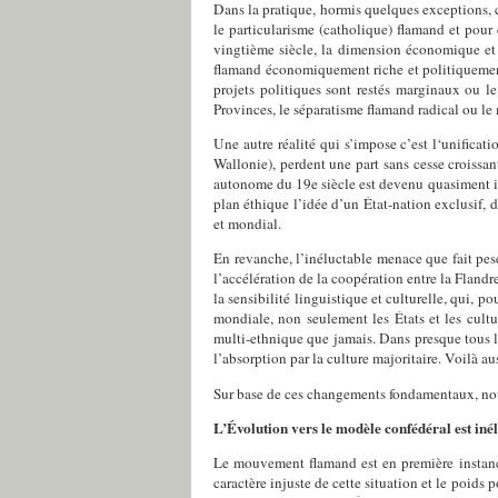
Dans la pratique, hormis quelques exceptions, ce
le particularisme (catholique) flamand et pour
vingtième siècle, la dimension économique et 
flamand économiquement riche et politiquement 
projets politiques sont restés marginaux ou l
Provinces, le séparatisme flamand radical ou le m
Une autre réalité qui s’impose c’est l‘unifica
Wallonie), perdent une part sans cesse croissan
autonome du 19e siècle est devenu quasiment im
plan éthique l’idée d’un État-nation exclusif, 
et mondial.
En revanche, l’inéluctable menace que fait pese
l’accélération de la coopération entre la Flandr
la sensibilité linguistique et culturelle, qui,
mondiale, non seulement les États et les cult
multi-ethnique que jamais. Dans presque tous 
l’absorption par la culture majoritaire. Voilà au
Sur base de ces changements fondamentaux, no
L’Évolution vers le modèle confédéral est iné
Le mouvement flamand est en première instance
caractère injuste de cette situation et le poid