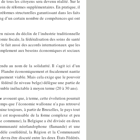
 de tous les citoyens sera devenu réalité. Sur le
soin de réformes supplémentaires. En pratique, il
éformes structurelles garantissant dans les faits
litsing d’un certain nombre de compétences qui ont
 raison du déclin de l’industrie traditionnelle
mie fiscale, la fédéralisation des soins de santé
 le fait aussi des accords internationaux que les
t simplement aux besoins économiques et sociaux
ndu au nom de la solidarité. Il s’agit ici d’un
e Flandre économiquement et fiscalement nantie
miquement viable. Mais cela exige que le pouvoir
 fédéral (le niveau belge) délègue une partie de
semble inéluctable à moyen terme (20 à 30 ans).
ée
avouent que, à terme, cette évolution pourrait
ngtemps que l’économie wallonne n’a pas retrouvé
ine toujours, à partir de Bruxelles, le pays tout
ui est responsable de la forme complexe et peu
ale commune), la Belgique a été divisée en deux
mmunauté néerlandophone (flamande) et une
odèle confédéral, la Région et la Communauté
devra être discuté entre les deux États Fédérés.