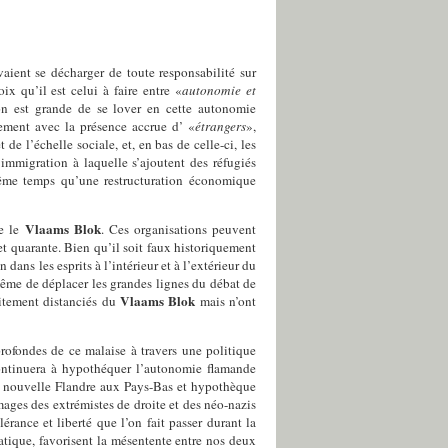
ient se décharger de toute responsabilité sur
x qu’il est celui à faire entre «
autonomie et
ion est grande de se lover en cette autonomie
ement avec la présence accrue d’ «
étrangers
»,
 l’échelle sociale, et, en bas de celle-ci, les
immigration à laquelle s’ajoutent des réfugiés
 même temps qu’une restructuration économique
Vlaams Blok
ue le
. Ces organisations peuvent
et quarante. Bien qu’il soit faux historiquement
ns les esprits à l’intérieur et à l’extérieur du
même de déplacer les grandes lignes du débat de
Vlaams Blok
citement distanciés du
mais n’ont
profondes de ce malaise à travers une politique
 continuera à hypothéquer l’autonomie flamande
la nouvelle Flandre aux Pays-Bas et hypothèque
ages des extrémistes de droite et des néo-nazis
rance et liberté que l’on fait passer durant la
atique, favorisent la mésentente entre nos deux