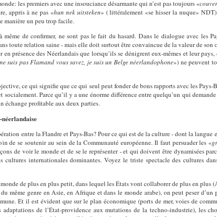
monde: les premiers avec une insouciance désarmante qui n’est pas toujours «
couver
re, appris à ne pas «
hun nek uitsteken
» ( littéralement «se hisser la nuque» NDT),
e manière un peu trop facile.
 à même de confirmer, ne sont pas le fait du hasard. Dans le dialogue avec les P
ans toute relation saine - mais elle doit surtout être convaincue de la valeur de son o
 en présence des Néerlandais que lorsqu’ils se dénigrent eux-mêmes et leur pays, q
 ne suis pas Flamand vous savez, je suis un Belge néerlandophone
») ne peuvent to
 objective, ce qui signifie que ce qui seul peut fonder de bons rapports avec les Pa
 socialement. Parce qu’il y a une énorme différence entre quelqu’un qui demande de
un échange profitable aux deux parties.
-néerlandaise
ration entre la Flandre et Pays-Bas? Pour ce qui est de la culture - dont la langue 
oin de se soutenir au sein de la Communauté européenne. Il faut persuader les «
g
façons de voir le monde et de se le représenter - et qui doivent être dynamisées par
s cultures internationales dominantes. Voyez le triste spectacle des cultures d
monde de plus en plus petit, dans lequel les États vont collaborer de plus en 
du même genre en Asie, en Afrique et dans le monde arabe), on peut peser d’un pl
une. Et il est évident que sur le plan économique (ports de mer, voies de communic
es adaptations de l’État-providence aux mutations de la techno-industrie), les c