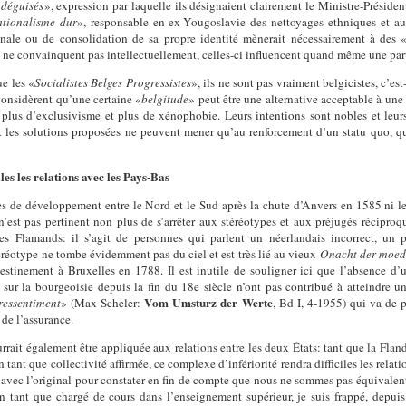
 déguisés
», expression par laquelle ils désignaient clairement le Ministre-Préside
ationalisme dur
», responsable en ex-Yougoslavie des nettoyages ethniques et aut
onale ou de consolidation de sa propre identité mènerait nécessairement à des 
es ne convainquent pas intellectuellement, celles-ci influencent quand même une part
e les «
Socialistes Belges Progressistes
», ils ne sont pas vraiment belgicistes, c’es
 considèrent qu’une certaine «
belgitude
» peut être une alternative acceptable à un
 plus d’exclusivisme et plus de xénophobie. Leurs intentions sont nobles et leurs
t les solutions proposées ne peuvent mener qu’au renforcement d’un statu quo, qui
les les relations avec les Pays-Bas
nces de développement entre le Nord et le Sud après la chute d’Anvers en 1585 ni l
’est pas pertinent non plus de s’arrêter aux stéréotypes et aux préjugés réciproqu
les Flamands: il s’agit de personnes qui parlent un néerlandais incorrect, un
stéréotype ne tombe évidemment pas du ciel et est très lié au vieux
Onacht der moede
estinement à Bruxelles en 1788. Il est inutile de souligner ici que l’absence d’
e sur la bourgeoisie depuis la fin du 18e siècle n’ont pas contribué à atteindre
Vom Umsturz der Werte
ressentiment
» (Max Scheler:
, Bd I, 4-1955) qui va de p
 de l’assurance.
rrait également être appliquée aux relations entre les deux États: tant que la Flan
 tant que collectivité affirmée, ce complexe d’infériorité rendra difficiles les relat
 avec l’original pour constater en fin de compte que nous ne sommes pas équivalent
n tant que chargé de cours dans l’enseignement supérieur, je suis frappé, depuis