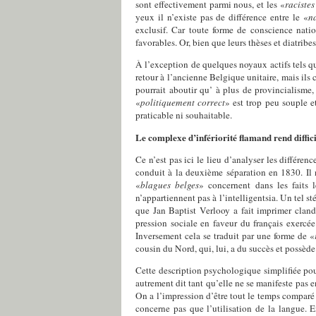
sont effectivement parmi nous, et les «
racistes
yeux il n’existe pas de différence entre le «
n
exclusif. Car toute forme de conscience nati
favorables. Or, bien que leurs thèses et diatrib
À l’exception de quelques noyaux actifs tels qu
retour à l’ancienne Belgique unitaire, mais ils
pourrait aboutir qu’ à plus de provincialisme,
«
politiquement correct
» est trop peu souple e
praticable ni souhaitable.
Le complexe d’infériorité flamand rend diffici
Ce n’est pas ici le lieu d’analyser les différe
conduit à la deuxième séparation en 1830. Il n
«
blagues belges
» concernent dans les faits 
n’appartiennent pas à l’intelligentsia. Un tel 
que Jan Baptist Verlooy a fait imprimer cland
pression sociale en faveur du français exercé
Inversement cela se traduit par une forme de «
cousin du Nord, qui, lui, a du succès et possède
Cette description psychologique simplifiée pou
autrement dit tant qu’elle ne se manifeste pas en
On a l’impression d’être tout le temps comparé
concerne pas que l’utilisation de la langue. E