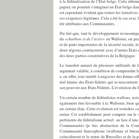
à la fédéralisation de l’État belge. Cette réfor
papier, on pourrait s’imaginer un État belge dan
est cependant évident que toutes les tentatives 
ces exigences légitimes. Cela a été le cas avec l
été attribuées aux Communautés.
Du fait que, tant le développement économique 
du «
charbon et de l’acier
» en Wallonie, on peut
et de parts importantes de la sécurité sociale, 
deux régions contracteront avec d’autres États
des deux parties constitutives de la Belgique.
Le transfert annuel de plusieurs milliards de 
argument valable, à condition de comprendre l
a, en effet, tout intérêt à négocier des formes
réel émane des États fédérés qui se rencontrent
son pouvoir aux États Fédérés. L’évolution du f
Un certain nombre de fédéralistes wallons, not
également être favorable à la Wallonie, bien qu
un certain élan. Cette évolution est toutefois c
entier. Cet establishment peut compter sur le
pertinente du fédéralisme actuel: au lieu d’un
Communautés (je fais abstraction de la C
Communauté francophone (wallonne et bruxell
coïncideront et le statut de Bruxelles et de la