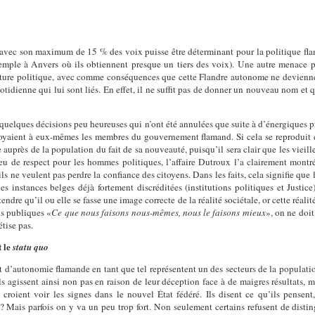
avec son maximum de 15 % des voix puisse être déterminant pour la politique fla
xemple à Anvers où ils obtiennent presque un tiers des voix). Une autre menace pl
culture politique, avec comme conséquences que cette Flandre autonome ne devienne
otidienne qui lui sont liés. En effet, il ne suffit pas de donner un nouveau nom et
quelques décisions peu heureuses qui n’ont été annulées que suite à d’énergiques p
troyaient à eux-mêmes les membres du gouvernement flamand. Si cela se reproduit
e auprès de la population du fait de sa nouveauté, puisqu’il sera clair que les viei
peu de respect pour les hommes politiques, l’affaire Dutroux l’a clairement montr
ls ne veulent pas perdre la confiance des citoyens. Dans les faits, cela signifie qu
instances belges déjà fortement discréditées (institutions politiques et Justice
ndre qu’il ou elle se fasse une image correcte de la réalité sociétale, or cette réal
ns publiques «
Ce que nous faisons nous-mêmes, nous le faisons mieux
», on ne doit
tise pas.
t le
statu quo
et d’autonomie flamande en tant que tel représentent un des secteurs de la populatio
ls agissent ainsi non pas en raison de leur déception face à de maigres résultats, m
s croient voir les signes dans le nouvel État fédéré. Ils disent ce qu’ils pensent,
ue? Mais parfois on y va un peu trop fort. Non seulement certains refusent de distin