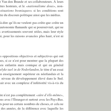
nt Van den Brande et ses collaborateurs. À leurs
res horreurs, et le «
nationalisme doux
», non-
«
situations bosniaques
» si les conditions sont
ie du discours politique ainsi que les médias.
t-à-dire qu’ils ne veulent pas coûte que coûte un
e autonomie flamande qui se poursuivrait, qui ne
 avertissements souvent utiles, mais leur style
, pour les raisons avancées plus haut, n’est ni
es oppositions objectives et subjectives qui ont
es, si ce n’est pour montrer que la plupart des
 peu enfantin mais comique et qui en général
lyke tael in de Nederlanden
, le titre d’un essai
un enseignement supérieur en néerlandais et la
 un niveau de développement élevé dans le Sud.
air avec un complexe d’infériorité vis-à-vis du
dre n’est pas complètement «
sûre d’elle-même
»,
ions avec l’Étranger et surtout avec les Pays-Bas.
s pour un certain nombres de choses, et cela ne
 des années, de la différence avec laquelle les