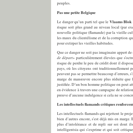
peuples.
Pas une petite Belgique
Vlaams Blok
Le danger qu’un parti tel que le
risque soit plus grand au niveau local (par e
nouvelle politique (flamande) par la vieille 
les maux du clientélisme et de la corruption qu
pour extirper les vieilles habitudes.
Que ce danger ne soit pas imaginaire appert de 
de départ
» particulièrement élevées que s’oc
risque de perdre le peu de crédit dont il dispos
pays, où les citoyens ont traditionnellement 
peuvent pas se permettre beaucoup d’erreurs, s’i
marge de manœuvre encore plus réduite que les 
justifiée. D’un bon homme politique on peut atte
en évidence à travers une campagne de relatio
preuve d’aucune indulgence si cela ne se concré
Les intellectuels flamands critiques renforcen
Les intellectuels flamands qui rejettent le proj
bien d’autres encore, s’est déjà mis en marge. I
plus d’intolérance et de repli sur soi dont il
intelligentsia qui s’exprime et qui soit critiq