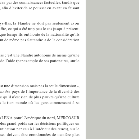
te
» par des connaissances factuelles, tandis que
 afin d’éviter de se pousser en avant en faisant
ays-Bas, la Flandre ne doit pas seulement avoir
ffre, ce qui a été trop peu le cas jusqu’à présent.
ue lorsqu’ils ont honte de la nationalité qu’ils
ut de même pas s’attendre à de la considération
ys-Bas c’est une Flandre autonome de même qu’une
 l’aide (par exemple de ses partenaires, sur le
est une dimension mais pas la seule dimension -,
rands
» pays de l’importance de la diversité des
ce qu’il n’est rien de plus pauvre qu’une culture
ans le tiers monde où les gens commencent à se
plus (ALENA pour l’Amérique du nord, MERCOSUR
us grand poids sur les décisions politiques en
ation par eau à l’intérieur des terres), sur le
hoses doivent être coordonnées de manière plus