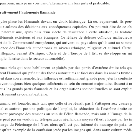
courir, mais je ne vois pas d’alternative à la fois juste et praticable.
jorativement l’autonomie flamande
ise place les Flamands devant un choix historique. Là où, auparavant, ils pouva
 eux-mêmes des décisions aux conséquences capitales. On pourrait dire de ce choi
paternalisme, après plus d’un siècle de résistance à cette situation, la tentat
léments extérieurs et aux étrangers. Ce réflexe de défense coïncide malheureus
 de la Communauté européenne, qui arrivent au pays alors qu’ils sont au sommet de
ence des Flamands autochtones au niveau ethnique, religieux et culturel. Cette 
 illégaux, venant d’Afrique, d’Asie et de l’Europe de l’Est, se développe en
le: la crise dans le secteur automobile).
mes réels qui sont habilement exploités par des partis d’extrême droite tels q
t Flamand qui prônait des thèses autoritaires et fascistes dans les années trente 
dans son ensemble, leur influence est suffisamment grande pour jeter la confusion da
uvent toujours bien quelques adhérents au sein du courant majoritaire, ils sont à 
ous les grands partis flamands et les organisations socioculturelles se sont expli
ffectivement ce courant extrême.
mand est louable, mais tant que celle-ci ne réussit pas à s’attaquer aux causes 
ocial et surtout, par une politique de l’emploi, la séduction de l’extrême droite
ent provoque des tensions au sein de l’élite flamande, mais nuit à l’image de 
peut pas en vouloir au téléspectateur néerlandais moyen s’il est choqué par les im
ge du Pèlerinage de l’Yser, alors qu’il est peu informé du message de paix, tolé
st qu’un exemple de la confusion jetée par les images qui, dans notre culture médi