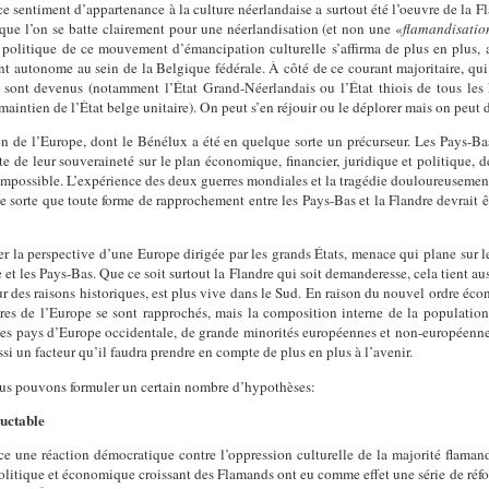
 sentiment d’appartenance à la culture néerlandaise a surtout été l’oeuvre de la Fla
 que l’on se batte clairement pour une néerlandisation (et non une «
flamandisatio
politique de ce mouvement d’émancipation culturelle s’affirma de plus en plus, a
autonome au sein de la Belgique fédérale. À côté de ce courant majoritaire, qui a 
e sont devenus (notamment l’État Grand-Néerlandais ou l’État thiois de tous le
aintien de l’État belge unitaire). On peut s’en réjouir ou le déplorer mais on peut di
tion de l’Europe, dont le Bénélux a été en quelque sorte un précurseur. Les Pays-Ba
te de leur souveraineté sur le plan économique, financier, juridique et politique, d
possible. L’expérience des deux guerres mondiales et la tragédie douloureusement
de sorte que toute forme de rapprochement entre les Pays-Bas et la Flandre devrait 
r la perspective d’une Europe dirigée par les grands États, menace qui plane sur le
e et les Pays-Bas. Que ce soit surtout la Flandre qui soit demanderesse, cela tient 
 pour des raisons historiques, est plus vive dans le Sud. En raison du nouvel ordre 
ures de l’Europe se sont rapprochés, mais la composition interne de la population
les pays d’Europe occidentale, de grande minorités européennes et non-européennes
ssi un facteur qu’il faudra prendre en compte de plus en plus à l’avenir.
us pouvons formuler un certain nombre d’hypothèses:
luctable
 une réaction démocratique contre l’oppression culturelle de la majorité flama
s politique et économique croissant des Flamands ont eu comme effet une série de réf