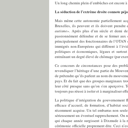
Un long chemin plein d’embûches est encore à par
La séduction de l’extrême droite connote pé
Mais même cette autonomie partiellement acqu
Bruxelles, ils peuvent et ils doivent prendre
autisme
». Après plus d’un siècle et demi de 
passionnément défendue et de se fermer aux é
principalement des fonctionnaires de l’OTAN et
immigrés non-Européens qui diffèrent à l’évid
politiques et économiques, légaux et surtout
entraînant un degré élevé de chômage (par exemp
Ce concours de circonstances pose des problè
revendiquer l’héritage d’une partie du Mouvemen
de prétendre qu’ils parlent au nom du mouvement 
pays. Et du fait que des groupes marginaux tro
leur côté presque sans qu’on s’en aperçoive. T
toujours pas réussi à isoler et à marginaliser e
La politique d’intégration du gouvernement fla
efficace d’accueil, de formation, d’habitat s
récemment acquise. Un tel embarras non seulem
sérieusement un éventuel rapprochement. On ne 
qui chaque année surgissent à Dixmude à la mar
cérémonie officielle proprement dite. Ceci n’e