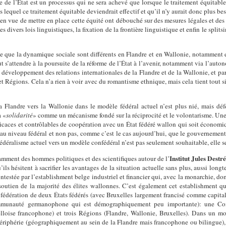
me de l’État est un processus qui ne sera achevé que lorsque le traitement équitable
s lequel ce traitement équitable deviendrait effectif et qu’il n’y aurait donc plus be
en vue de mettre en place cette équité ont débouché sur des mesures légales et des r
es divers lois linguistiques, la fixation de la frontière linguistique et enfin le sp
que la dynamique sociale sont différents en Flandre et en Wallonie, notamment en
 s’attendre à la poursuite de la réforme de l’État à l’avenir, notamment via l’autono
le développement des relations internationales de la Flandre et de la Wallonie, et par
 et Régions. Cela n’a rien à voir avec du romantisme ethnique, mais cela tient tou
la Flandre vers la Wallonie dans le modèle fédéral actuel n’est plus nié, mais défe
a «
solidarité
» comme un mécanisme fondé sur la réciprocité et le volontarisme. Un
 efficaces et contrôlables de coopération avec un État fédéré wallon qui soit écono
 au niveau fédéral et non pas, comme c’est le cas aujourd’hui, que le gouvernement
édéralisme actuel vers un modèle confédéral n’est pas seulement souhaitable, elle 
Institut Jules Destr
amment des hommes politiques et des scientifiques autour de l’
’ils hésitent à sacrifier les avantages de la situation actuelle sans plus, aussi lo
ontestée par l’establishment belge industriel et financier qui, avec la monarchie, dom
 soutien de la majorité des élites wallonnes. C’est également cet establishment q
e fédération de deux États fédérés (avec Bruxelles largement francisé comme capit
ommunauté germanophone qui est démographiquement peu importante): une Co
oise francophone) et trois Régions (Flandre, Wallonie, Bruxelles). Dans un m
 périphérie (géographiquement au sein de la Flandre mais francophone ou bilingue), 