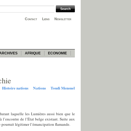
Contact
Liens
Newsletter
ARCHIVES
AFRIQUE
ECONOMIE
chie
Histoire nations
Nations
Toudi Mensuel
durant laquelle les Lumières aussi bien que le
à l’encontre de l’État belge existant. Suite aux
e pourrait légitimer l’émancipation flamande.