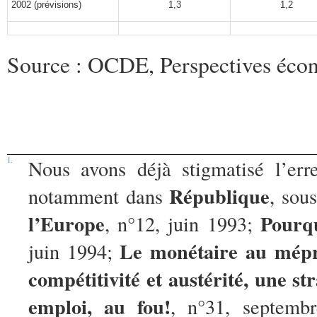
2002 (prévisions)
1,3
1,2
Source : OCDE, Perspectives éco
1.
Nous avons déjà stigmatisé l’erre
République
notamment dans
, sou
l’Europe
Pourqu
, n°12, juin 1993;
Le monétaire au mépr
juin 1994;
compétitivité et austérité, une st
emploi, au fou!
, n°31, septemb