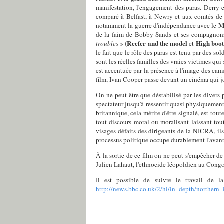
manifestation, l'engagement des paras. Derry e
comparé à Belfast, à Newry et aux comtés de Ty
M
notamment la guerre d'indépendance avec le
de la faim de Bobby Sands et ses compagnon
Reefer and the model
High boo
troubles
» (
et
le fait que le rôle des paras est tenu par des so
sont les réelles familles des vraies victimes qui
est accentuée par la présence à l'image des cam
film, Ivan Cooper passe devant un cinéma qui j
On ne peut être que déstabilisé par les divers p
spectateur jusqu'à ressentir quasi physiquemen
britannique, cela mérite d'être signalé, est toute
tout discours moral ou moralisant laissant tou
visages défaits des dirigeants de la NICRA, ils 
processus politique occupe durablement l'avant
À la sortie de ce film on ne peut s'empêcher de
Julien Lahaut, l'ethnocide léopoldien au Congo,
Il est possible de suivre le travail de
http://news.bbc.co.uk/2/hi/in_depth/northern