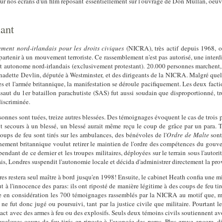
 sur nos écrans d'un film reposant essentiellement sur l'ouvrage de Don Mullan, oeuv
lant
ment nord-irlandais pour les droits civiques
(NICRA), très actif depuis 1968, o
partenir à un mouvement terroriste. Ce rassemblement n'est pas autorisé, une interd
autonome nord-irlandais (exclusivement protestant). 20.000 personnes marchent, da
rnadette Devlin, députée à Westminster, et des dirigeants de la NICRA. Malgré quel
s et l'armée britannique, la manifestation se déroule pacifiquement. Les deux faction
assaut du 1er bataillon parachutiste (SAS) fut aussi soudain que disproportionné, tr
discriminée.
sonnes sont tuées, treize autres blessées. Des témoignages évoquent le cas de trois 
tait secours à un blessé, un blessé aurait même reçu le coup de grâce par un para.
coups de feu sont tirés sur les ambulances, des bénévoles de l'
Ordre de Malte
sont
nement britannique voulut retirer le maintien de l'ordre des compétences du gouv
pendant de ce dernier et les troupes militaires, déployées sur le terrain sous l'aut
ais, Londres suspendit l'autonomie locale et décida d'administrer directement la pro
es restera seul maître à bord jusqu'en 1998! Ensuite, le cabinet Heath confia une 
t à l'innocence des paras: ils ont riposté de manière légitime à des coups de feu tir
dre en considération les 700 témoignages rassemblés par la NICRA au motif que, mê
ne fut donc jugé ou poursuivi, tant par la justice civile que militaire. Pourtant le
ct avec des armes à feu ou des explosifs. Seuls deux témoins civils soutiennent av
quelques coups de feu tirés en riposte à l'avancée des paras. Plus grave encore, d