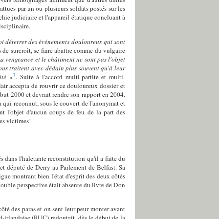
ttues par un ou plusieurs soldats postés sur les
ie judiciaire et l'appareil étatique concluant à
sciplinaire.
i déterrer des événements douloureux qui sont
 de surcroît, se faire abattre comme du vulgaire
a vengeance et le châtiment ne sont pas l'objet
us traitent avec dédain plus souvent qu'à leur
3
côté
»
. Suite à l'accord multi-partite et multi-
air accepta de rouvrir ce douloureux dossier et
but 2000 et devrait rendre son rapport en 2004.
ra qui reconnut, sous le couvert de l'anonymat et
ent l'objet d'aucun coups de feu de la part des
des victimes!
 dans l'haletante reconstitution qu'il a faite du
 et député de Derry au Parlement de Belfast. Sa
gue montrant bien l'état d'esprit des deux côtés
 double perspective était absente du livre de Don
côté des paras et on sent leur peur monter avant
rd-irlandaise (RUC) redoutait, dès le début de la