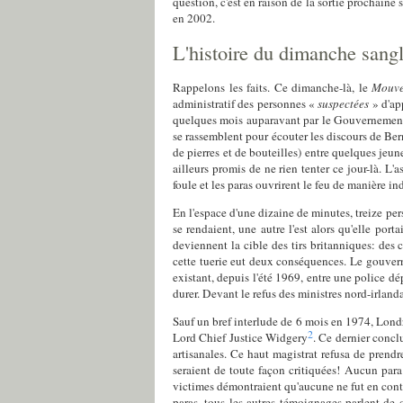
question, c'est en raison de la sortie prochaine
en 2002.
L'histoire du dimanche sang
Rappelons les faits. Ce dimanche-là, le
Mouve
administratif des personnes «
suspectées
» d'ap
quelques mois auparavant par le Gouvernement 
se rassemblent pour écouter les discours de Be
de pierres et de bouteilles) entre quelques jeune
ailleurs promis de ne rien tenter ce jour-là. L'
foule et les paras ouvrirent le feu de manière in
En l'espace d'une dizaine de minutes, treize per
se rendaient, une autre l'est alors qu'elle por
deviennent la cible des tirs britanniques: des 
cette tuerie eut deux conséquences. Le gouver
existant, depuis l'été 1969, entre une police dé
durer. Devant le refus des ministres nord-irland
Sauf un bref interlude de 6 mois en 1974, Londr
2
Lord Chief Justice Widgery
. Ce dernier conclu
artisanales. Ce haut magistrat refusa de pren
seraient de toute façon critiquées! Aucun para 
victimes démontraient qu'aucune ne fut en conta
paras, tous les autres témoignages parlent de 