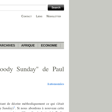
Contact
Liens
Newsletter
ARCHIVES
AFRIQUE
ECONOMIE
Bloody Sunday" de Paul
Autonomies
tant de décrire méthodiquement ce qui s'était
1
y Sunday
)
. Si nous abordons à nouveau cette