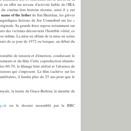
t en effet un niveau d'activité faible de l'IRA
du cinéma leur histoire récente, ainsi il y eut
 name of the father
de Jim Sheridan, les grèves
agnifiques fictions de Joe Comerford sur les «
originale. Sa grande force repose notamment sur
ents des victimes découvrent l'horrible vérité, ce
ue ou infime. La mise en abîme de la mise en scène
ments de ce jour de 1972 ou lorsque, au début du
edoutable de tension et d'émotion, conduisant le
nements et du film. Cette coproduction irlando-
ées 60-70, le filmage brut utilisé et l'absence de
usions qui s'imposent. Le film s'achève sur les
amilitaires, il faudra plus de 25 ans pour que le
oyale, la tuerie de Grace-Berleur, le meurtre de
g.uk
ou le dossier rassemblé par la BBC