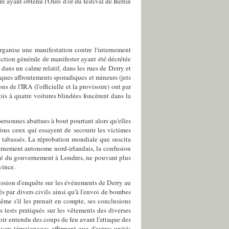
re ayant obtenu l'Ours d'or du festival de Berlin
rganise une manifestation contre l'internement
iction générale de manifester ayant été décrétée
ns un calme relatif, dans les rues de Derry et
ques affrontements sporadiques et mineurs (jets
s de l'IRA (l'officielle et la provisoire) ont par
ois à quatre voitures blindées foncèrent dans la
personnes abattues à bout pourtant alors qu'elles
 Tous ceux qui essayent de secourir les victimes
 tabassés. La réprobation mondiale que suscita
ernement autonome nord-irlandais, la confusion
orité du gouvernement à Londres, ne pouvant plus
vince.
mission d'enquête sur les événements de Derry au
és par divers civils ainsi qu'à l'envoi de bombes
me s'il les prenait en compte, ses conclusions
s tests pratiqués sur les vêtements des diverses
oir entendu des coups de feu avant l'attaque des
ivers témoignages affirment que d'autres unités