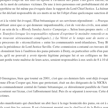
de la mort de certaines victimes. De une à trois personnes ont probablement été aba
hypothèse ne fut même pas évoquée dans le rapport du Lord Chief Justice. La hiérarch
ne fut déclaré responsable de ces morts ni ne fut l'objet d'une quelconque sanction di
et à la vérité fut évoqué, l'État britannique et ses serviteurs répondirent : «
Pourquo
oubliant ainsi que ce qui demeure impardonnable, c'est de voir des civils, non armés
t au sein de la «
Bloody Sunday Justice Campaign
». Selon leurs propres mots: «
L
Toutefois lorsque les responsables refusent d'exprimer le moindre remords et no
en trouvent sérieusement compliquée.(...) La Vérité et le temps sont de notre 
 processus de « réconciliation » entre les communautés nord-irlandaises, Tony Bl
s la présidence de Lord Justice Saville. Cette commission a entamé ces travaux dé
s donnèrent lieu à l'audition des paras présents à Derry, en particulier celle d'un pa
ois, qu'il ne pouvait y avoir riposte légitime puisque lui et ses collègues ne fir
ant perdu toute maîtrise de leurs actes, seraient responsables à eux seuls de 8 à 10 
 Greengrass, bien que tourné en 2001, c'est que ces derniers faits sont déjà évoqués
onne d'Ivan Cooper qui, bien que protestant, était un des dirigeants de la NICRA
du commandement central de l'armée britannique, ce déroulement parallèle de l'intri
ontrent sur l'écran, c'est l'affrontement fatal. Puis ils se séparent à nouveau. Cette
ictimes.
 des manifestants qui cherchent un abri face à la rage homicide des paras, on est à 
ils vont être les auteurs. Il est clairement montré que le chef local de la Police no