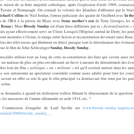
n raison de sa forte majorité catholique, après l'explosion d'août 1969, connaissai
rone et Fermanagh. On connaît la volonté des Irlandais d'affronter par le biais 
ichaël Collins
In the
de Neil Jordan, l'erreur judiciaire des quatre de Guilford avec
Some mother's son
s de l'IRA à la prison du Maze avec
de Terry Georges, les m
t Benny
Bloody Sunday
). Mais
est d'une force différente par sa «
fictionalisation
» 
ldats ayant effectivement servi en Ulster. Lorsqu'à l'Hôpital central de Derry, les par
 sont montrées à l'écran, la marge entre fiction et reconstitution devenant ainsi flo
éras des télévisions qui filmèrent en direct presque tout le déroulement des événe
Sunday, bloody Sunday
oue le film de John Schlesinger
.
rocédés utilisés tout au long de cette re-constitution des faits qui s'avère ainsi r
t un malaise de plus en plus envahissant au fur et à mesure du déroulement des éve
fois loin du film «
politique
» ou «
militant
» tel qu'il existait surtout dans les ann
te son autonomie au spectateur considéré comme assez adulte pour tirer les concl
savent en effet ce soir là que le rôle principal va dorénavant être tenu par les par
 scène.
 se demander, à quand un réalisateur wallon filmant le dénouement de la question r
 les massacres de l'armée allemande en août 1914, etc. ?
 la Commission d'enquête de Lord Saville sur
www.bloody-sunday-inquiry.or
_ireland/2000/bloody_sunday_...