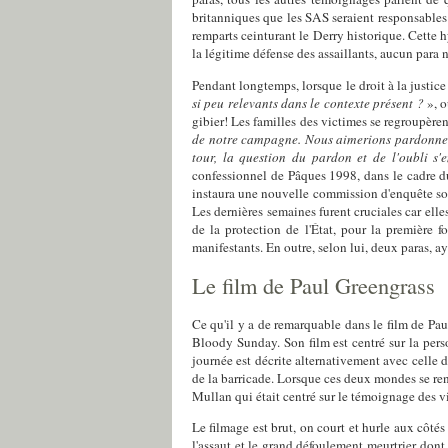
britanniques que les SAS seraient responsables 
remparts ceinturant le Derry historique. Cette 
la légitime défense des assaillants, aucun para 
Pendant longtemps, lorsque le droit à la justice 
si peu relevants dans le contexte présent ?
», 
gibier! Les familles des victimes se regroupèren
de notre campagne. Nous aimerions pardonner. 
tour, la question du pardon et de l'oubli s'
confessionnel de Pâques 1998, dans le cadre du
instaura une nouvelle commission d'enquête sou
Les dernières semaines furent cruciales car elle
de la protection de l'État, pour la première f
manifestants. En outre, selon lui, deux paras, ay
Le film de Paul Greengrass
Ce qu'il y a de remarquable dans le film de Paul
Bloody Sunday. Son film est centré sur la pers
journée est décrite alternativement avec celle 
de la barricade. Lorsque ces deux mondes se renc
Mullan qui était centré sur le témoignage des v
Le filmage est brut, on court et hurle aux côtés
l'assaut et le grand défoulement meurtrier dont 