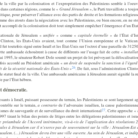
e la ville par la colonisation et l’expropriation des Palestiniens semble à l’
oe
uv
t, dans certaines régions, comme le «
Grand Jérusalem
», le Parti travailliste a touj
itique, pour préserver l’alliance avec des partis de droite et les formations religieus
 des atouts dans la négociation avec les Palestiniens, ou bien encore, en ne stop
ait accompli de la colonisation doit tout simplement empêcher l’émergence d’un État
nationale de Jérusalem «
unifiée
» comme «
capitale éternelle
» de l’État d’Is
n Clinton, les États-Unis avaient, tout comme l’Union européenne et le Vatican,
 fut toutefois signé entre Israël et les État-Unis sur l’octroi d’une parcelle de 3125
ette ambassade échouèrent à cause de différents sur l’usage fait de cette «
installa
mai 1995, le sénateur Robert Dole soumit un projet de loi prévoyant la délocalisati
efois accordé au Président américain «
un droit de suspendre la sanction à l’égar
26
érêt de la sécurité nationale des États-Unis
»
. De fait, sous l’administration Clint
 statut final de la ville. Une ambassade américaine à Jérusalem aurait signifié la r
e par l’État hébreu.
et démocratie.
osants à Israël, puissant possesseur du terrain, les Palestiniens se sont largement 
ontrôle sur le terrain,
a contrario
de l’adversaire israélien, la cause palestinienn
27
smes de sauvegarde et de surveillance du droit international
. Cette approche «
7 tirant le bilan des points de litiges entre les délégations palestiniennes et isr
e préambule de l’Accord intérimaire, vis-à-vis de l’application des résolutions
érales à Jérusalem car il n’exerce pas de souveraineté sur la ville : Jérusalem-Est
usalem. (…) Jérusalem devra être une ville ouverte. Au sein de Jérusalem, et ind