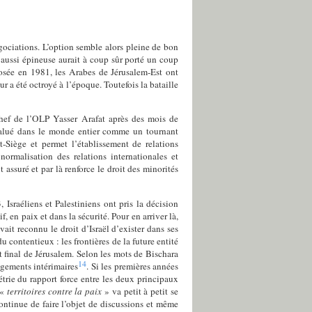
égociations. L’option semble alors pleine de bon
aussi épineuse aurait à coup sûr porté un coup
oposée en 1981, les Arabes de Jérusalem-Est ont
r a été octroyé à l’époque. Toutefois la bataille
chef de l’OLP Yasser Arafat après des mois de
salué dans le monde entier comme un tournant
t-Siège et permet l’établissement de relations
ormalisation des relations internationales et
 assuré et par là renforce le droit des minorités
Israéliens et Palestiniens ont pris la décision
, en paix et dans la sécurité. Pour en arriver là,
ait reconnu le droit d’Israël d’exister dans ses
 contentieux : les frontières de la future entité
ut final de Jérusalem. Selon les mots de Bischara
14
ngements intérimaires
. Si les premières années
rie du rapport force entre les deux principaux
 «
territoires contre la paix
» va petit à petit se
ntinue de faire l’objet de discussions et même