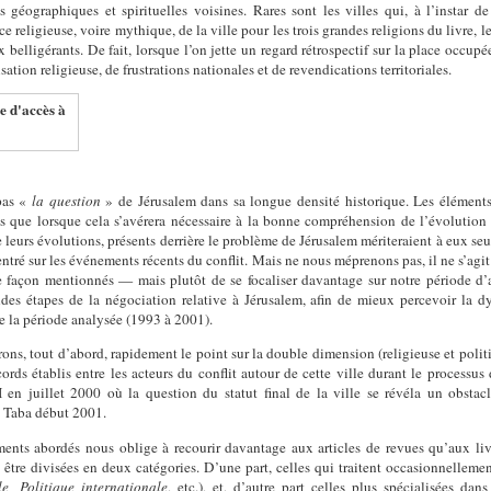
s géographiques et spirituelles voisines. Rares sont les villes qui, à l’instar d
e religieuse, voire mythique, de la ville pour les trois grandes religions du livre, 
 belligérants. De fait, lorsque l’on jette un regard rétrospectif sur la place occup
tion religieuse, de frustrations nationales et de revendications territoriales.
e d'accès à
 pas «
la question
» de Jérusalem dans sa longue densité historique. Les éléments 
rdés que lorsque cela s’avérera nécessaire à la bonne compréhension de l’évolutio
e leurs évolutions, présents derrière le problème de Jérusalem mériteraient à eux s
centré sur les événements récents du conflit. Mais ne nous méprenons pas, il ne s’ag
 façon mentionnés — mais plutôt de se focaliser davantage sur notre période d’
ndes étapes de la négociation relative à Jérusalem, afin de mieux percevoir la 
e la période analysée (1993 à 2001).
rons, tout d’abord, rapidement le point sur la double dimension (religieuse et polit
cords établis entre les acteurs du conflit autour de cette ville durant le processu
n juillet 2000 où la question du statut final de la ville se révéla un obstacl
 Taba début 2001.
ents abordés nous oblige à recourir davantage aux articles de revues qu’aux livr
 être divisées en deux catégories. D’une part, celles qui traitent occasionnelleme
e, Politique internationale
, etc.), et, d’autre part celles plus spécialisées da