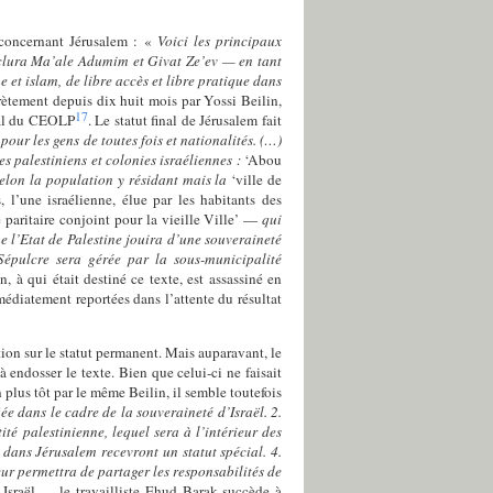
s concernant Jérusalem : «
Voici les principaux
nclura Ma’ale Adumim et Givat Ze’ev — en tant
e et islam, de libre accès et libre pratique dans
ètement depuis dix huit mois par Yossi Beilin,
17
éral du CEOLP
. Le statut final de Jérusalem fait
pour les gens de toutes fois et nationalités. (…)
es palestiniens et colonies israéliennes :
‘Abou
selon la population y résidant mais la
‘ville de
l’une israélienne, élue par les habitants des
é paritaire conjoint pour la vieille Ville’ —
qui
ue l’Etat de Palestine jouira d’une souveraineté
Sépulcre sera gérée par la sous-municipalité
n, à qui était destiné ce texte, est assassiné en
médiatement reportées dans l’attente du résultat
tion sur le statut permanent. Mais auparavant, le
à endosser le texte. Bien que celui-ci ne faisait
 plus tôt par le même Beilin, il semble toutefois
iée dans le cadre de la souveraineté d’Israël. 2.
té palestinienne, lequel sera à l’intérieur des
 dans Jérusalem recevront un statut spécial. 4.
ur permettra de partager les responsabilités de
 Israël — le travailliste Ehud Barak succède à