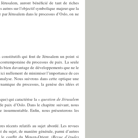
e Jérusalem, auront bénéficié de tant de riches
les autres sur l’objectif symbolique majeur que la
ée par Jérusalem dans le processus d’Oslo, on ne
constitutifs qui font de Jérusalem un point si
n contemporaine du processus de paix. La seule
euls bien davantage de développements que ne le
it ici nullement de minimiser l’importance de ces
analyse. Nous suivrons dans cette optique une
dynamique du processus, la genèse des idées et
ique) qui caractérise la «
question de Jérusalem
s de paix d’Oslo. Dans le chapitre suivant, nous
e insurmontable. Enfin, nous présenterons les
es récents relatifs au sujet abordé. Les revues
nt du sujet, de manière générale, parmi d’autres
ns le conflit du Moyen-Orient. (
Revue d’études