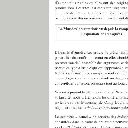
d’autant plus rivales qu’elles ont des origine
publications. Les unes insistants sur l’importanc
conquête de cette ville représente pour les deux
peut que constater un processus d’instrumentalisa
Le Mur des lamentations vu depuis la ramp
l'esplanade des mosquées
Disons-le d’emblée, cet article ne présentera
particulier du conflit ne seront en effet abo
présentation de l’ensemble des arguments, et d
permet ce type d’article qui est, rappelons-le, 
facteurs «
historiques
» — qui seront de toute
chronologie simple, nous arrêtant sur les gra
conceptions qui seront présentes tout au long d
Voyons à présent le plan de cet article. Nous fe
». Ensuite, nous présenterons les différents ac
reviendrons sur le sommet de Camp David II e
négociations dites «
de la dernière chance
» de
Le caractère « actuel » de certains des événem
consultées dans le cadre de cet article peuvent
sujets. (
Politique étrangère, Défense national