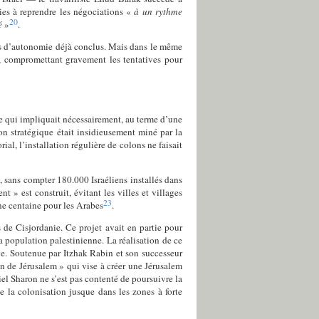
es à reprendre les négociations «
à un rythme
20
té
»
.
ds d’autonomie déjà conclus. Mais dans le même
jà, compromettant gravement les tentatives pour
 qui impliquait nécessairement, au terme d’une
on stratégique était insidieusement miné par la
al, l’installation régulière de colons ne faisait
sans compter 180.000 Israéliens installés dans
 » est construit, évitant les villes et villages
23
ne centaine pour les Arabes
.
es de Cisjordanie. Ce projet avait en partie pour
a population palestinienne. La réalisation de ce
e. Soutenue par Itzhak Rabin et son successeur
 de Jérusalem » qui vise à créer une Jérusalem
el Sharon ne s’est pas contenté de poursuivre la
 la colonisation jusque dans les zones à forte