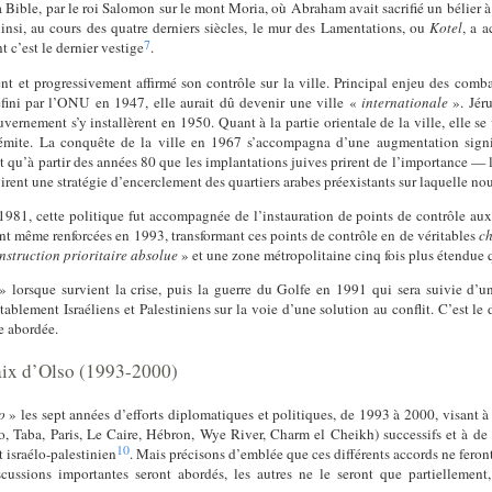
 la Bible, par le roi Salomon sur le mont Moria, où Abraham avait sacrifié un bélier à 
Ainsi, au cours des quatre derniers siècles, le mur des Lamentations, ou
Kotel
, a 
7
t c’est le dernier vestige
.
nt et progressivement affirmé son contrôle sur la ville. Principal enjeu des comba
éfini par l’ONU en 1947, elle aurait dû devenir une ville «
internationale
». Jéru
vernement s’y installèrent en 1950. Quant à la partie orientale de la ville, elle se
te. La conquête de la ville en 1967 s’accompagna d’une augmentation signifi
st qu’à partir des années 80 que les implantations juives prirent de l’importance — 
irent une stratégie d’encerclement des quartiers arabes préexistants sur laquelle no
981, cette politique fut accompagnée de l’instauration de points de contrôle aux en
rent même renforcées en 1993, transformant ces points de contrôle en de véritables
ch
nstruction prioritaire absolue
» et une zone métropolitaine cinq fois plus étendue 
» lorsque survient la crise, puis la guerre du Golfe en 1991 qui sera suivie d’u
tablement Israéliens et Palestiniens sur la voie d’une solution au conflit. C’est l
e abordée.
paix d’Olso (1993-2000)
lo
» les sept années d’efforts diplomatiques et politiques, de 1993 à 2000, visant à 
lo, Taba, Paris, Le Caire, Hébron, Wye River, Charm el Cheikh) successifs et à
10
t israélo-palestinien
. Mais précisons d’emblée que ces différents accords ne feron
cussions importantes seront abordés, les autres ne le seront que partiellement