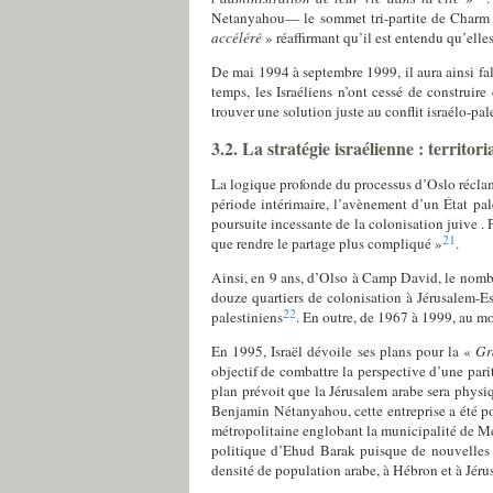
Netanyahou— le sommet tri-partite de Charm 
accéléré
» réaffirmant qu’il est entendu qu’elle
De mai 1994 à septembre 1999, il aura ainsi f
temps, les Israéliens n’ont cessé de construir
trouver une solution juste au conflit israélo-pal
3.2. La stratégie israélienne : territor
La logique profonde du processus d’Oslo récla
période intérimaire, l’avènement d’un État pal
poursuite incessante de la colonisation juive . 
21
que rendre le partage plus compliqué »
.
Ainsi, en 9 ans, d’Olso à Camp David, le nomb
douze quartiers de colonisation à Jérusalem-Est
22
palestiniens
. En outre, de 1967 à 1999, au mo
En 1995, Israël dévoile ses plans pour la «
Gr
objectif de combattre la perspective d’une pari
plan prévoit que la Jérusalem arabe sera phys
Benjamin Nétanyahou, cette entreprise a été p
métropolitaine englobant la municipalité de Mev
politique d’Ehud Barak puisque de nouvelles c
densité de population arabe, à Hébron et à Jéru