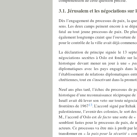
compréhension de cette question précise.
3.1. Jérusalem et les négociations sur l
Dès l’engagement du processus de paix, la quest
sens. Les deux camps peinent encore à se dépa
fatal au tout jeune processus de paix. De plus
également longtemps craint que l’ouverture de né
pour le contrôle de la ville avait déjà commenc
La déclaration de principe signée le 13 sept
négociations secrètes à Oslo est fondée sur 
historique devant mener un jour à une «
pa
diplomatiques avec les pays engagés dans le 
l’établissement de relations diplomatiques entre
chrétiennes, tout en s’inscrivant dans la promoti
Neuf ans plus tard, l’échec du processus de pa
historique d’une reconnaissance réciproque de leu
Israël avait dû lever son veto sur toute négoci
13
frontières de 1967
. L’accord signé par Itzhak
palestinienne, l’avenir des colonies, le sort de
M., l’accord d’Oslo est
de facto
une sorte de «
semblent fastes pour le processus de paix, de
acteurs. Ce processus va être mis à profit par 
transformer en «
la paix pour la sécurité
» comm