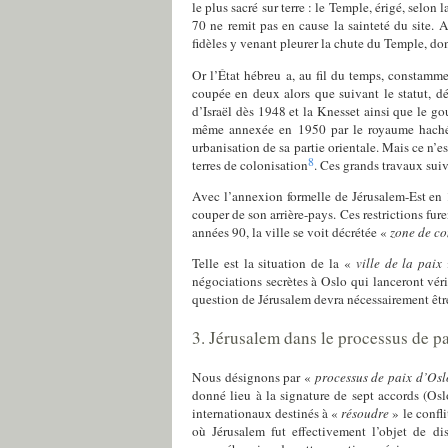
le plus sacré sur terre : le Temple, érigé, selon
70 ne remit pas en cause la sainteté du site. 
fidèles y venant pleurer la chute du Temple, don
Or l’État hébreu a, au fil du temps, constamme
coupée en deux alors que suivant le statut, d
d’Israël dès 1948 et la Knesset ainsi que le gou
même annexée en 1950 par le royaume hachémi
urbanisation de sa partie orientale. Mais ce n’e
8
terres de colonisation
. Ces grands travaux suiv
Avec l’annexion formelle de Jérusalem-Est en 1
couper de son arrière-pays. Ces restrictions fu
années 90, la ville se voit décrétée «
zone de co
Telle est la situation de la «
ville de la paix
négociations secrètes à Oslo qui lanceront véri
question de Jérusalem devra nécessairement êtr
3. Jérusalem dans le processus de 
Nous désignons par «
processus de paix d’Os
donné lieu à la signature de sept accords (Os
internationaux destinés à «
résoudre
» le confli
où Jérusalem fut effectivement l’objet de dis