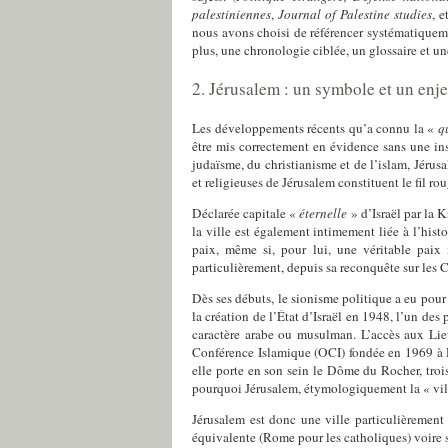
palestiniennes
,
Journal of Palestine studies
, e
nous avons choisi de référencer systématiqueme
plus, une chronologie ciblée, un glossaire et u
2. Jérusalem : un symbole et un enj
Les développements récents qu’a connu la «
q
être mis correctement en évidence sans une ins
judaïsme, du christianisme et de l’islam, Jérus
et religieuses de Jérusalem constituent le fil ro
Déclarée capitale «
éternelle
» d’Israël par la
la ville est également intimement liée à l’hist
paix, même si, pour lui, une véritable paix 
particulièrement, depuis sa reconquête sur les 
Dès ses débuts, le sionisme politique a eu pour 
la création de l’État d’Israël en 1948, l’un de
caractère arabe ou musulman. L’accès aux Lieu
Conférence Islamique (OCI) fondée en 1969 à 
elle porte en son sein le Dôme du Rocher, troi
pourquoi Jérusalem, étymologiquement la « ville 
Jérusalem est donc une ville particulièrement 
équivalente (Rome pour les catholiques) voire s