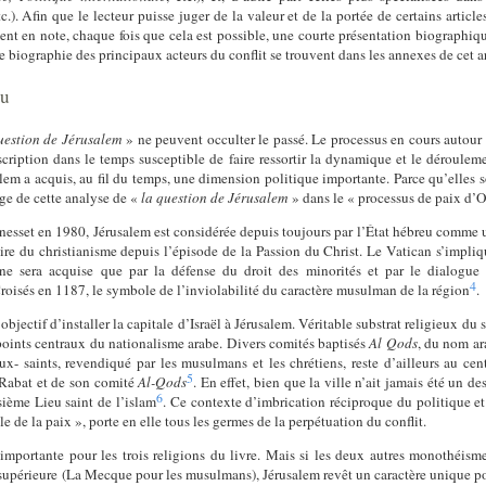
tc.). Afin que le lecteur puisse juger de la valeur et de la portée de certains article
nt en note, chaque fois que cela est possible, une courte présentation biographique
ne biographie des principaux acteurs du conflit se trouvent dans les annexes de cet 
eu
uestion de Jérusalem
» ne peuvent occulter le passé. Le processus en cours autour de 
cription dans le temps susceptible de faire ressortir la dynamique et le déroule
alem a acquis, au fil du temps, une dimension politique importante. Parce qu’elles 
uge de cette analyse de «
la
question de Jérusalem
» dans le « processus de paix d’O
 Knesset en 1980, Jérusalem est considérée depuis toujours par l’État hébreu comme 
oire du christianisme depuis l’épisode de la Passion du Christ. Le Vatican s’impli
ne sera acquise que par la défense du droit des minorités et par le dialogue i
4
Croisés en 1187, le symbole de l’inviolabilité du caractère musulman de la région
.
objectif d’installer la capitale d’Israël à Jérusalem. Véritable substrat religieux du
s points centraux du nationalisme arabe. Divers comités baptisés
Al Qods
, du nom ar
x- saints, revendiqué par les musulmans et les chrétiens, reste d’ailleurs au cen
5
Rabat et de son comité
Al-Qods
. En effet, bien que la ville n’ait jamais été un 
6
sième Lieu saint de l’islam
. Ce contexte d’imbrication réciproque du politique e
de la paix », porte en elle tous les germes de la perpétuation du conflit.
importante pour les trois religions du livre. Mais si les deux autres monothéism
upérieure (La Mecque pour les musulmans), Jérusalem revêt un caractère unique pour l