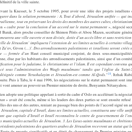
finitif de la ville sainte.
evant la Knesset, le 5 octobre 1995, pour avoir une idée des projets israélien
gurer dans la solution permanente : A. Tout d’abord, Jérusalem unifiée — qui i
raélienne, tout en préservant les droits des membres des autres cultes, christianism
 un «
cadre pour la conclusion d’un accord sur le statut permanent
», négocié secr
ud Barak, alors proche conseiller de Shimon Pérès et Abou Mazen, secrétaire gén
meurera une ville ouverte et non divisée, dotée d’un accès libre et sans restriction 
lle de Jérusalem’ impliquera l’extension de ses limites actuelles à certains villag
t Ze’ev, Givon (…)’.
Des arrondissements palestiniens et israéliens seront créés 
ue — formée d’un
Haut conseil municipal conjoint, de deux sous-municipalités, 
ienne, élue par les habitants des arrondissements palestiniens, ainsi que d’un comit
nification pour le judaïsme, le christianisme et l’islam. Il est cependant convenu q
acé sous l’administration des Waqfs musulmans’ tandis que l’église du Saint-
18
i désignée comme Yerushalayim et Jérusalem-est comme Al-Qods."
. Itzhak Rabi
uite. Puis à Taba, le 4 mai 1996, les négociations sur le statut permanent sont im
l qui vont amener au pouvoir un Premier ministre de droite, Benyamin Nétanyahou.
lien adopte une politique appelant à sortir du cadre d’Oslo en accélérant la négocia
tan
» avait été conclu, même si les leaders des deux parties se sont ensuite refusé 
lles des uns et des autres, reniant au passage bien des points de l’accord signé un an
 Jérusalem, capitale d’Israël, dans ses limites actuelles, constituera une ville unif
nt que capitale d’Israël et Israël reconnaîtra le centre de gouvernement de l’enti
tes municipales actuelles de Jérusalem. 3. Les Lieux-saints musulmans et chrétiens
ésidents palestiniens des quartiers arabes de Jérusalem recevront un statut qui le
 Faute de progrès significatifs et en dépit du changement de Premier ministre en