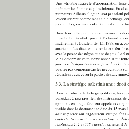
Une véritable stratégie d’appropriation lente d
intérieure israélienne et palestinienne. En effe
promoteur. Ailleurs, il agit plutôt par calcul pol
les considèrent comme monnaie d’échange, comme
précédents gouvernements. Pour la droite, le f
Dans leur lutte pour la reconnaissance inter
importants. En effet, jusqu’à l’administratio
israéliennes à Jérusalem-Est. En 1989, un accord
américain. Les discussions sur le transfert de c
avec la percée des négociations de paix. Le 9 
le 23 octobre de cette même année. Il fut tout
mois, s’il l’estimait devoir le faire dans l’int
pour ne pas compromettre les négociations sur le
Jérusalem-ouest et sur la partie orientale annexé
3.3. La stratégie palestinienne : droit 
Dans le cadre de la lutte géopolitique, les opp
possédant à peu près rien des instruments de c
opinions, en a régulièrement appelé aux organi
visible dans le document en date du 15 mars 199
doit respecter son engagement spécifié dans l
contexte, Israël doit cesser ses actions unilat
résolutions 242 et 338 s’appliquent donc à Jér