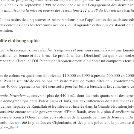
el Chheick de septembre 1999 ne débouche que sur l’engagement des deux parti
s «
aboutiront à la mise en oeuvre des résolutions 242 et 338 du Conseil de sécuri
allu pas moins de cinq nouveaux mémorandums pour l’application des seuls accor
e des colonies dans les territoires occupés, ou d’agrandir celles qui existaient dé
estinien.
ialité et démographie
mait «
la reconnaissance des droits légitimes et politiques mutuels
» — une formule
estinien en bonne et due forme. Le problème, écrit Dieckhoff, est que « cet horiz
Pendant qu’Israël et l’OLP tentaient laborieusement d’élaborer un compromis territori
re de colons va quasiment doubler, de 110.000 en 1993 à près de 200.000 en 2000, 
. Pour la sécurité de ces colons, un vaste réseau de routes dites de « contournement
ins 40.000 logements ont été construits pour les Juifs à Jérusalem-Est et moins d’u
ande Jérusalem
», couvrant plus de 440 km
2
, dont les trois-quarts sont des terr
té démographique entre Palestiniens et Juifs, due aux différences de natalité dans l
iquement séparée de Ramallah et Bethléem et insérée dans la Grande Jérusalem juiv
oursuivie encore sous le gouvernement d’Ehud Barak, avec le « plan d’amélioration
aseret Zion à l’Ouest et plusieurs colonies de la grande ceinture de Jérusalem. Ari
olonies ont été implantées en Cisjordanie, et des plans prévoient la poursuite de
24
salem-Est
.