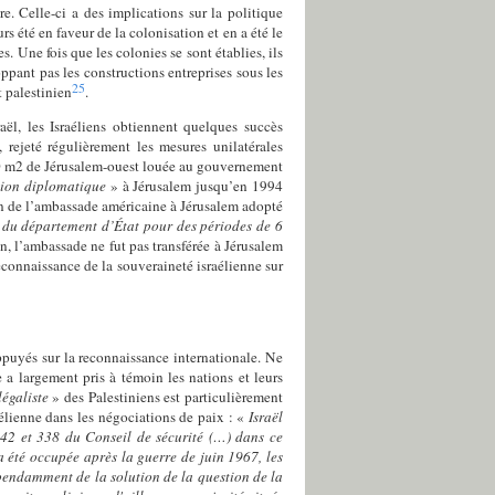
re. Celle-ci a des implications sur la politique
ours été en faveur de la colonisation et en a été le
es. Une fois que les colonies se sont établies, ils
pant pas les constructions entreprises sous les
25
 palestinien
.
raël, les Israéliens obtiennent quelques succès
 rejeté régulièrement les mesures unilatérales
0 m
2
de Jérusalem-ouest louée au gouvernement
tion diplomatique
» à Jérusalem jusqu’en 1994
on de l’ambassade américaine à Jérusalem adopté
d du département d’État pour des périodes de 6
on, l’ambassade ne fut pas transférée à Jérusalem
econnaissance de la souveraineté israélienne sur
appuyés sur la reconnaissance internationale. Ne
e a largement pris à témoin les nations et leurs
légaliste
» des Palestiniens est particulièrement
aélienne dans les négociations de paix :
«
Israël
 242 et 338 du Conseil de sécurité (…) dans ce
 a été occupée après la guerre de juin 1967, les
épendamment de la solution de la question de la