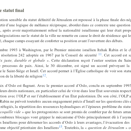
e statut final
ion sensible du statut définitif de Jérusalem est repoussé à la phase finale des n
rtir d’une logique de méfiance réciproque, aborder dans ce contexte une question 
, après avoir majoritairement refusé la nationalité israélienne qui leur était pr
gociations sur le statut de la ville ne remette en cause le droit de résidence qui leu
é, chaque camps essayant de conforter sa position avant l’ouverture des débats.
embre 1993 à Washington, par le Premier ministre israélien Itzhak Rabin et le 
11
la résolution 242 adoptée en 1967 par le Conseil de sécurité
. Cet accord est 
ix juste, durable et globale
». Cette déclaration reçoit l’entier soutien du Sain
processus de paix. Ainsi, le 30 décembre, est signé un accord prévoyant la n
 le Saint-Siège et Israël. Cet accord permet à l’Église catholique de voir son statut
12
on de la liberté de religion
.
ix d’Oslo est flagrant. Avec le premier accord d’Oslo, conclu en septembre 1993, 
rs droits nationaux, en particulier celui de vivre dans leur État souverain respectif
ation avec l’OLP et sur l’établissement d’un État palestinien. De son côté, l’OLP av
 Rabin ne prévoit toutefois aucun engagement précis d’Israël sur les questions clés du
s réfugiés, la répartition des ressources hydrauliques et l’épineux problème du stat
coquille vide
» que les protagonistes se sont promis de combler par de futurs arra
 nombreux blocages vont gripper le mécanisme d’Oslo principalement dû à l’asymét
les Israéliens pour détourner les accords d’Oslo à leurs avantages, l’évacuation des
15
e objectif prioritaire des Israéliens
. Toutefois, la «
question de Jérusalem
» co