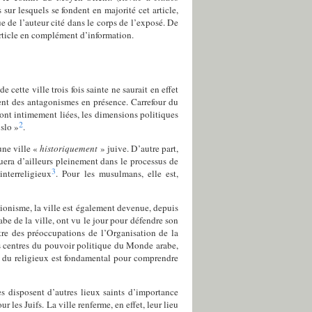
s sur lesquels se fondent en majorité cet article,
 de l’auteur cité dans le corps de l’exposé. De
article en complément d’information.
cette ville trois fois sainte ne saurait en effet
ment des antagonismes en présence. Carrefour du
sont intimement liées, les dimensions politiques
2
slo »
.
une ville «
historiquement
» juive. D’autre part,
quera d’ailleurs pleinement dans le processus de
3
nterreligieux
. Pour les musulmans, elle est,
 sionisme, la ville est également devenue, depuis
abe de la ville, ont vu le jour pour défendre son
tre des préoccupations de l’Organisation de la
des centres du pouvoir politique du Monde arabe,
t du religieux est fondamental pour comprendre
es disposent d’autres lieux saints d’importance
es Juifs. La ville renferme, en effet, leur lieu