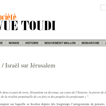
RE
MONDE
HISTOIRE
MOUVEMENT WALLON
MONARCHIE
 / Israël sur Jérusalem
de deux et puis de trois, Jérusalem est devenue, au cours de l’histoire, la pierre de 
1
x de la rivalité perpétuelle de ces fois et des peuples les professant
»
.
majeur sur laquelle se focalise depuis très longtemps l’antagonisme de pensées re