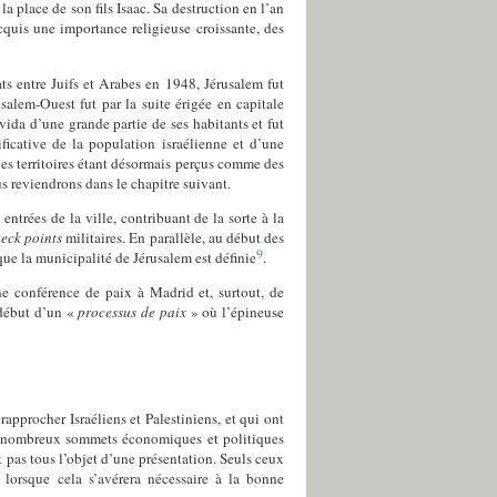
la place de son fils Isaac. Sa destruction en l’an
acquis une importance religieuse croissante, des
ts entre Juifs et Arabes en 1948, Jérusalem fut
salem-Ouest fut par la suite érigée en capitale
 vida d’une grande partie de ses habitants et fut
cative de la population israélienne et d’une
les territoires étant désormais perçus comme des
us reviendrons dans le chapitre suivant.
trées de la ville, contribuant de la sorte à la
eck points
militaires. En parallèle, au début des
9
que la municipalité de Jérusalem est définie
.
ne conférence de paix à Madrid et, surtout, de
e début d’un «
processus de paix
» où l’épineuse
rapprocher Israéliens et Palestiniens, et qui ont
 de nombreux sommets économiques et politiques
t pas tous l’objet d’une présentation. Seuls ceux
, lorsque cela s’avérera nécessaire à la bonne