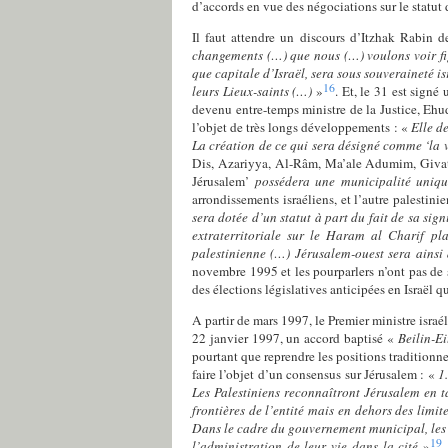
d’accords en vue des négociations sur le statut dé
Il faut attendre un discours d’Itzhak Rabin d
changements (…) que nous (…) voulons voir fi
que capitale d’Israël, sera sous souveraineté is
16
leurs Lieux-saints (…)
»
. Et, le 31 est signé
devenu entre-temps ministre de la Justice, Eh
l’objet de très longs développements : «
Elle de
La création de ce qui sera désigné comme ‘la vi
Dis, Azariyya, Al-Râm, Ma’ale Adumim, Giva
Jérusalem’
possédera une municipalité uniq
arrondissements israéliens, et l’autre palestin
sera dotée d’un statut à part du fait de sa sig
extraterritoriale sur le Haram al Charif pl
palestinienne (…) Jérusalem-ouest sera ains
novembre 1995 et les pourparlers n’ont pas de s
des élections législatives anticipées en Israë
A partir de mars 1997, le Premier ministre israé
22 janvier 1997, un accord baptisé «
Beilin-Ei
pourtant que reprendre les positions traditionne
faire l’objet d’un consensus sur Jérusalem : «
1.
Les Palestiniens reconnaîtront Jérusalem en ta
frontières de l’entité mais en dehors des limi
Dans le cadre du gouvernement municipal, les r
19
l’administration de leur vie dans la cité
»
.