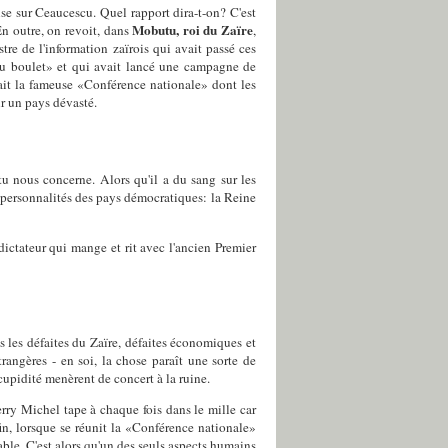
aise sur Ceaucescu. Quel rapport dira-t-on? C'est
Mobutu, roi du Zaïre
n outre, on revoit, dans
,
re de l'information zaïrois qui avait passé ces
 du boulet» et qui avait lancé une campagne de
nait la fameuse «Conférence nationale» dont les
ur un pays dévasté.
tu nous concerne. Alors qu'il a du sang sur les
s personnalités des pays démocratiques: la Reine
ictateur qui mange et rit avec l'ancien Premier
s les défaites du Zaïre, défaites économiques et
trangères - en soi, la chose paraît une sorte de
 cupidité menèrent de concert à la ruine.
erry Michel tape à chaque fois dans le mille car
in, lorsque se réunit la «Conférence nationale»
e. C'est alors qu'un des seuls aspects humains