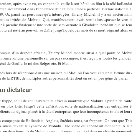
msterdam, après avoir vu, en zappant la veille à son hôtel, un film à la télé holland
un, notamment dans l'apparence d'unanimité créée à partir du folklore national. E
. Or, parmi les personnes qu'a interrogées Thierry Michel, il y a un ancien minist
arques irritées de Mobutu. Qui, manifestement, avait senti alors «passer le vent
er à prendre finalement une sorte de semi-retraite à Gbadolite, pendant que se te
obutu est resté au pouvoir au Zaïre jusqu'à quelques mois de sa mort, régnant alors s
orrompue d'un despote africain, Thierry Michel montre aussi à quel point ce Mobu
 immense fortune personnelle sur un pays exsangue, il est reçu par toutes les grande
éral de Gaulle, le roi des Belges etc. Et Mao...
és lors de réceptions dans une maison du Midi où l'on voit s'étaler la fortune du d
 de la RTBF, de multiples autres personnalités dont on est un peu gêné de parler.
un dictateur
frappe, celui de cet universitaire africain montrant que Mobutu a profité de toute
en plus forte. Jusqu'à cette zaïrisation, sorte de nationalisation des entreprises é
clients du régime, placés à la tête d'entreprises que leur incompétence totale et leur
 en compagnie de Hollandais, Anglais, Suédois (etc.), est frappant. On sent que Thi
rires amers devant le cynisme de Mobutu. Une scène est cependant étonnante. À la f
un deuxième fils de Mobutu meurt, plongeant celui-ci dans un chagrin épouvantabl