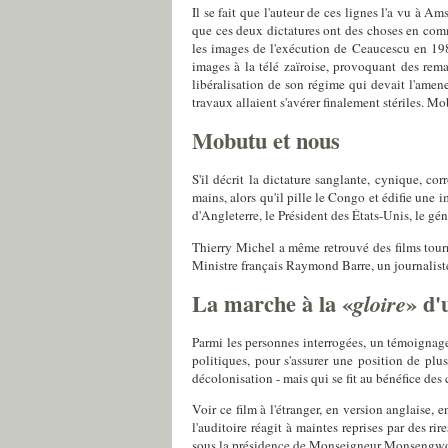
Il se fait que l'auteur de ces lignes l'a vu à A
que ces deux dictatures ont des choses en comm
les images de l'exécution de Ceaucescu en 1989
images à la télé zaïroise, provoquant des rem
libéralisation de son régime qui devait l'amen
travaux allaient s'avérer finalement stériles. M
Mobutu et nous
S'il décrit la dictature sanglante, cynique, c
mains, alors qu'il pille le Congo et édifie une
d'Angleterre, le Président des États-Unis, le gén
Thierry Michel a même retrouvé des films tourn
Ministre français Raymond Barre, un journaliste
La marche à la «
» d'
gloire
Parmi les personnes interrogées, un témoignage 
politiques, pour s'assurer une position de plus 
décolonisation - mais qui se fit au bénéfice des 
Voir ce film à l'étranger, en version anglaise,
l'auditoire réagit à maintes reprises par des 
sous la présidence de Monseigneur Monsengwo, 