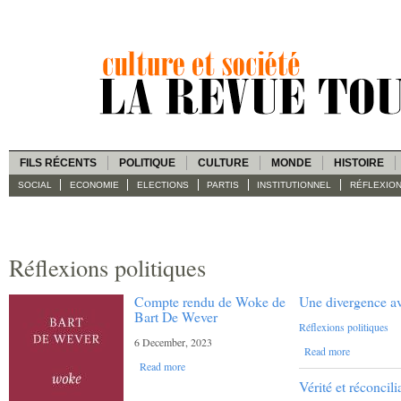
FILS RÉCENTS
POLITIQUE
CULTURE
MONDE
HISTOIRE
SOCIAL
ECONOMIE
ELECTIONS
PARTIS
INSTITUTIONNEL
RÉFLEXIO
Réflexions politiques
Compte rendu de Woke de
Une divergence a
Bart De Wever
Réflexions politiques
6 December, 2023
Read more
Read more
Vérité et réconcili