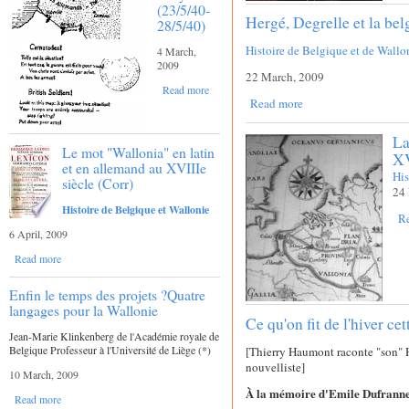
(23/5/40-
Hergé, Degrelle et la bel
28/5/40)
Histoire de Belgique et de Wallo
4 March,
2009
22 March, 2009
Read more
Read more
La
Le mot "Wallonia" en latin
XV
et en allemand au XVIIIe
His
siècle (Corr)
24 
Histoire de Belgique et Wallonie
R
6 April, 2009
Read more
Enfin le temps des projets ?Quatre
langages pour la Wallonie
Ce qu'on fit de l'hiver ce
Jean-Marie Klinkenberg de l'Académie royale de
Belgique Professeur à l'Université de Liège (*)
[Thierry Haumont raconte "son" Hi
nouvelliste]
10 March, 2009
À la mémoire d'Emile Dufrann
Read more