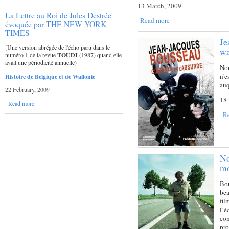
13 March, 2009
La Lettre au Roi de Jules Destrée
Read more
évoquée par THE NEW YORK
TIMES
Je
[Une version abrégée de l'écho paru dans le
wa
numéro 1 de la revue
TOUDI
(1987) quand elle
avait une périodicité annuelle)
Non
n'e
Histoire de Belgique et de Wallonie
auq
22 February, 2009
18 
Read more
R
No
mo
Bou
be
fil
l’é
co
pro