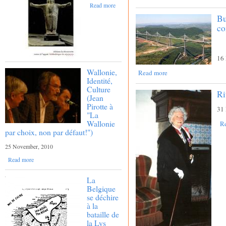
Read more
Bu
co
16
Wallonie,
Read more
Identité,
Culture
Ri
(Jean
Pirotte à
31
"La
Wallonie
R
par choix, non par défaut!")
25 November, 2010
Read more
La
Belgique
se déchire
à la
bataille de
la Lys