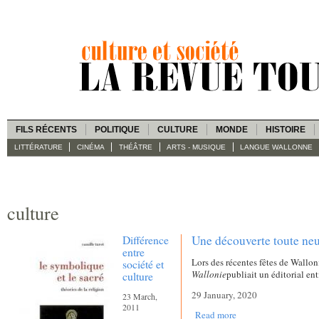
FILS RÉCENTS
POLITIQUE
CULTURE
MONDE
HISTOIRE
LITTÉRATURE
CINÉMA
THÉÂTRE
ARTS - MUSIQUE
LANGUE WALLONNE
culture
Différence
Une découverte toute neu
entre
Lors des récentes fêtes de Wallon
société et
Wallonie
publiait un éditorial en
culture
29 January, 2020
23 March,
2011
Read more