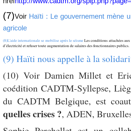
href
http://www.cadtm.org/spip.php?page=
(7)
Voir
Haïti : Le gouvernement mène une
agricole
(8)
L'aide internationale se mobilise après le séisme
Les conditions attachées aux 
d’électricité et refuser toute augmentation de salaires des fonctionnaires publics.
(9)
Haïti nous appelle à la solidari
(10) Voir Damien Millet et Eri
coédition CADTM-Syllepse, Liège-
du CADTM Belgique, est coaut
quelles crises ?
, ADEN, Bruxelles
Sophie Perchellet est un collab